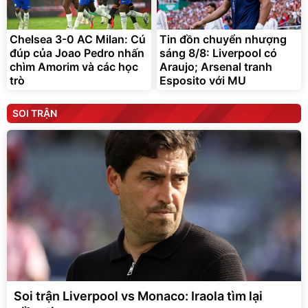
Chelsea 3-0 AC Milan: Cú
Tin đồn chuyển nhượng
đúp của Joao Pedro nhấn
sáng 8/8: Liverpool có
chìm Amorim và các học
Araujo; Arsenal tranh
trò
Esposito với MU
SOI TRẬN
Soi trận Liverpool vs Monaco: Iraola tìm lại