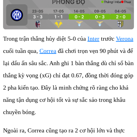
PHONG ĐỘ
Thắng
Hòa
Thua
23-05
17-05
14-05
09-05
04-05
3 - 3
1 - 1
0 - 2
0 - 3
2 - 0
Trong trận thắng hủy diệt 5-0 của
Inter
trước
Verona
cuối tuần qua,
Correa
đã chơi trọn vẹn 90 phút và để
lại dấu ấn sâu sắc. Anh ghi 1 bàn thắng dù chỉ số bàn
thắng kỳ vọng (xG) chỉ đạt 0.67, đồng thời đóng góp
2 pha kiến tạo. Đây là minh chứng rõ ràng cho khả
năng tận dụng cơ hội tốt và sự sắc sảo trong khâu
chuyền bóng.
Ngoài ra, Correa cũng tạo ra 2 cơ hội lớn và thực