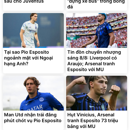
sầu cho Juventus
"dựng xe bus" trong bóng
Đã bán nhiều
Đang xem nhiều
đá
G-FORCE VIETNA
Tại sao Pio Esposito
Tin đồn chuyển nhượng
ngoảnh mặt với Ngoại
sáng 8/8: Liverpool có
hạng Anh?
Araujo; Arsenal tranh
Esposito với MU
Man Utd nhận trái đắng
Hụt Vinicius, Arsenal
phút chót vụ Pio Esposito
tranh Esposito 73 triệu
bảng với MU