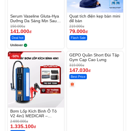
Serum Vaseline Gluta-Hya
Quạt tích điện kẹp bàn mini
Dưỡng Da Sáng Mịn Sau 7
để bàn
Ngày
150.000
219.000
đ
đ
141.000
79.000
đ
đ
Deal hot
Flash Sale
Unilever
Unmute
GEPO Quần Short Đùi Tập
-50%
-53%
Gym Cạp Cao Lưng
319.000
đ
147.030
đ
Best Price
Bơm Lốp Kích Bình Ô Tô
V2 4in1 MEDICAR –
12.000mAh
2.690.000
đ
1.335.100
đ