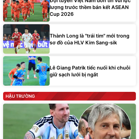
Đội tuyển Việt Nam đón tin vui lực
lượng trước thềm bán kết ASEAN
Cup 2026
Thành Long là "trái tim" mới trong
sơ đồ của HLV Kim Sang-sik
Lê Giang Patrik tiếc nuối khi chuỗi
giữ sạch lưới bị ngắt
HẬU TRƯỜNG