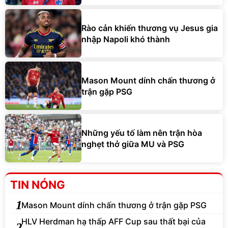
Rào cản khiến thương vụ Jesus gia
nhập Napoli khó thành
Mason Mount dính chấn thương ở
trận gặp PSG
Những yếu tố làm nên trận hòa
nghẹt thở giữa MU và PSG
TIN NÓNG
1
Mason Mount dính chấn thương ở trận gặp PSG
HLV Herdman hạ thấp AFF Cup sau thất bại của
2