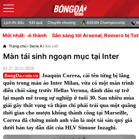
Lịch thi đấu
Kết quả
Chuyển nhượng
ASEAN Championship
N
ành
Sẵn sàng tới Arsenal, Romero bị Tottenham ngăn cả
Mới nhất:
Trang chủ
Serie A
Bài viết
Màn tái sinh ngoạn mục tại Inter
02:27 26/11/2024
Joaquin Correa, cái tên từng bị lãng
BongDa.com.vn
quên trong màu áo Inter Milan, vừa có một màn trình
diễn chói sáng trước Hellas Verona, đánh dấu sự trở
lại mạnh mẽ trong sự nghiệp ở tuổi 30. Sau nhiều mùa
giải gây thất vọng và thậm chí phải trải qua một quãng
thời gian cho mượn không thành công tại Marseille,
Correa đã chứng minh anh vẫn là một tài sản quý giá
dưới bàn tay dẫn dắt của HLV Simone Inzaghi.