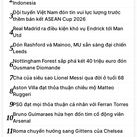
Indonesia
Đội tuyển Việt Nam đón tin vui lực lượng trước
3
thềm bán kết ASEAN Cup 2026
Real Madrid ra điều kiện khó vụ Endrick tới Man
4
Utd
Đón Rashford và Mainoo, MU sẵn sàng đại chiến
5
Leeds
Nottingham Forest sắp phá két 40 triệu euro đón
6
Ousmane Diomande
7
Cha của siêu sao Lionel Messi qua đời ở tuổi 68
Aston Villa đạt thỏa thuận chiêu mộ Matteo
8
Ruggeri
9
PSG đạt mọi thỏa thuận cá nhân với Ferran Torres
Bruno Guimaraes hứa hẹn đốn tim cổ động viên
10
Arsenal
11
Roma chuyển hướng sang Gittens của Chelsea