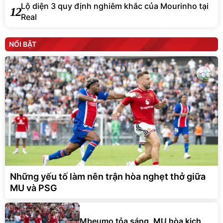
Lộ diện 3 quy định nghiêm khắc của Mourinho tại
12
Real
NỔI BẬT
Những yếu tố làm nên trận hòa nghẹt thở giữa
MU và PSG
Mbeumo tỏa sáng, MU hòa kịch