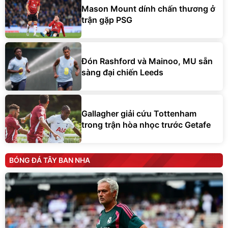
Mason Mount dính chấn thương ở
trận gặp PSG
Đón Rashford và Mainoo, MU sẵn
sàng đại chiến Leeds
Gallagher giải cứu Tottenham
trong trận hòa nhọc trước Getafe
BÓNG ĐÁ TÂY BAN NHA