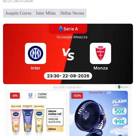
02:27 26/11/2024
Joaquin Correa
Inter Milan
Hellas Verona
Serie A
Giuseppe Meazza
Inter
Monza
23:30
- 22-08-2026
ADVERTISEMENT
-6%
-63%