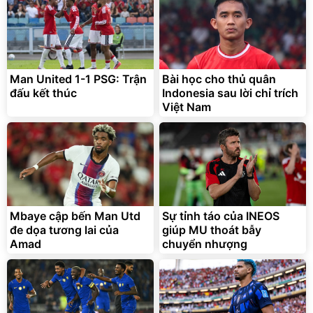
Man United 1-1 PSG: Trận
Bài học cho thủ quân
đấu kết thúc
Indonesia sau lời chỉ trích
Việt Nam
Mbaye cập bến Man Utd
Sự tỉnh táo của INEOS
đe dọa tương lai của
giúp MU thoát bẫy
Amad
chuyển nhượng