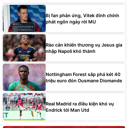
Bị fan phản ứng, Vitek đính chính
phát ngôn ngày rời MU
Rào cản khiến thương vụ Jesus gia
nhập Napoli khó thành
Nottingham Forest sắp phá két 40
triệu euro đón Ousmane Diomande
Real Madrid ra điều kiện khó vụ
Endrick tới Man Utd