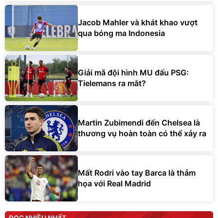
Jacob Mahler và khát khao vượt
qua bóng ma Indonesia
Giải mã đội hình MU đấu PSG:
Tielemans ra mắt?
Martin Zubimendi đến Chelsea là
thương vụ hoàn toàn có thể xảy ra
Mất Rodri vào tay Barca là thảm
họa với Real Madrid
ĐỌC NHIỀU NHẤT