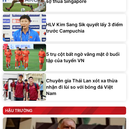
sợ thua Singapore
HLV Kim Sang Sik quyết lấy 3 điểm
trước Campuchia
5 trụ cột bất ngờ vắng mặt ở buổi
tập của tuyển VN
Chuyên gia Thái Lan xót xa thừa
nhận đi lùi so với bóng đá Việt
Nam
HẬU TRƯỜNG