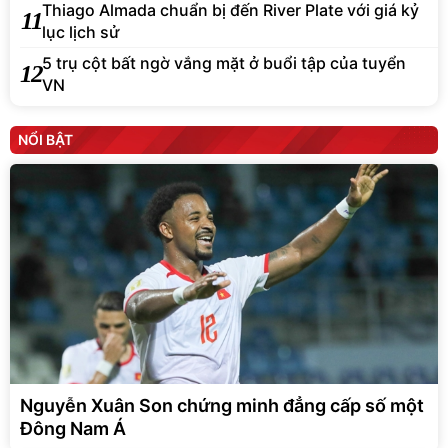
Thiago Almada chuẩn bị đến River Plate với giá kỷ
11
lục lịch sử
5 trụ cột bất ngờ vắng mặt ở buổi tập của tuyển
12
VN
NỔI BẬT
Nguyễn Xuân Son chứng minh đẳng cấp số một
Đông Nam Á