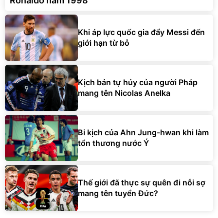
Ronaldo năm 1998
Khi áp lực quốc gia đẩy Messi đến
giới hạn từ bỏ
Kịch bản tự hủy của người Pháp
mang tên Nicolas Anelka
Bi kịch của Ahn Jung-hwan khi làm
tổn thương nước Ý
Thế giới đã thực sự quên đi nỗi sợ
mang tên tuyển Đức?