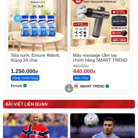
Sữa nước Ensure Abbott,
Máy massage cầm tay
thùng 24 chai
chính hãng SMART TREND
450.000
đ
1.250.000
440.000
đ
đ
Hàng chính hãng
Bán chạy
Ensure
SMART TREND
BÀI VIẾT LIÊN QUAN