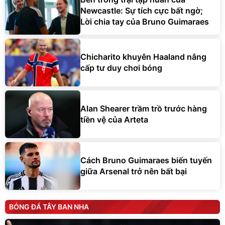
Newcastle: Sự tích cực bất ngờ;
Lời chia tay của Bruno Guimaraes
Chicharito khuyên Haaland nâng
cấp tư duy chơi bóng
Alan Shearer trầm trồ trước hàng
tiền vệ của Arteta
Cách Bruno Guimaraes biến tuyến
giữa Arsenal trở nên bất bại
BÓNG ĐÁ TÂY BAN NHA