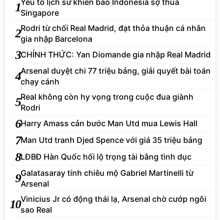
Yếu tố lịch sử khiến báo Indonesia sợ thua
1
Singapore
Rodri từ chối Real Madrid, đạt thỏa thuận cá nhân
2
gia nhập Barcelona
3
CHÍNH THỨC: Yan Diomande gia nhập Real Madrid
Arsenal duyệt chi 77 triệu bảng, giải quyết bài toán
4
chạy cánh
Real không còn hy vọng trong cuộc đua giành
5
Rodri
6
Harry Amass cản bước Man Utd mua Lewis Hall
7
Man Utd tranh Djed Spence với giá 35 triệu bảng
8
LĐBĐ Hàn Quốc hối lộ trọng tài bằng tình dục
Galatasaray tính chiêu mộ Gabriel Martinelli từ
9
Arsenal
Vinicius Jr có động thái lạ, Arsenal chờ cướp ngôi
10
sao Real