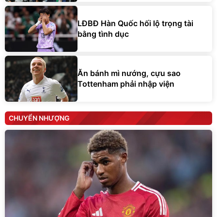
LĐBĐ Hàn Quốc hối lộ trọng tài
bằng tình dục
Ăn bánh mì nướng, cựu sao
Tottenham phải nhập viện
CHUYỂN NHƯỢNG