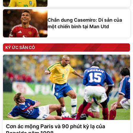
Chân dung Casemiro: Di sản của
một chiến binh tại Man Utd
KÝ ỨC SÂN CỎ
Cơn ác mộng Paris và 90 phút kỳ lạ của