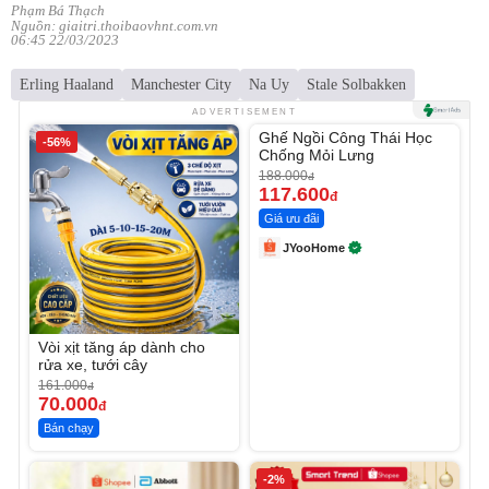
Phạm Bá Thạch
Nguồn: giaitri.thoibaovhnt.com.vn
06:45 22/03/2023
Erling Haaland
Manchester City
Na Uy
Stale Solbakken
Unmute
ADVERTISEMENT
Ghế Ngồi Công Thái Học
-56%
-37%
Chống Mỏi Lưng
188.000
đ
117.600
đ
Giá ưu đãi
JYooHome
Vòi xịt tăng áp dành cho
rửa xe, tưới cây
161.000
đ
70.000
đ
Bán chạy
-2%