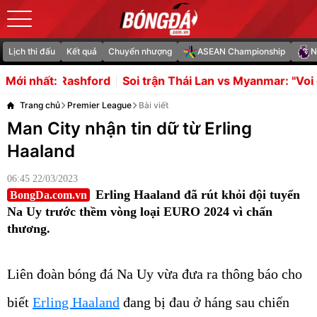
Lịch thi đấu
Kết quả
Chuyển nhượng
ASEAN Championship
N
Soi trận Thái Lan vs Myanmar: "Voi chiến" hướng tới trận
Mới nhất:
Trang chủ
Premier League
Bài viết
Man City nhận tin dữ từ Erling
Haaland
06:45 22/03/2023
Erling Haaland đã rút khỏi đội tuyển
BongDa.com.vn
Na Uy trước thềm vòng loại EURO 2024 vì chấn
thương.
Liên đoàn bóng đá Na Uy vừa đưa ra thông báo cho
biết
Erling Haaland
đang bị đau ở háng sau chiến