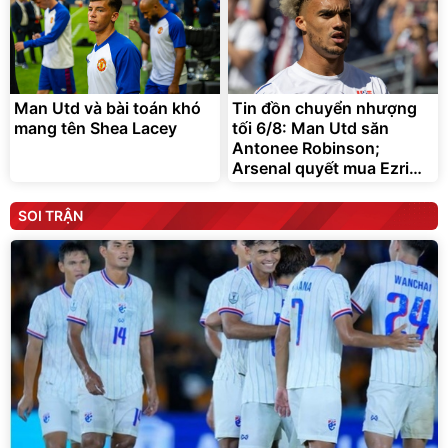
Man Utd và bài toán khó
Tin đồn chuyển nhượng
mang tên Shea Lacey
tối 6/8: Man Utd săn
Antonee Robinson;
Arsenal quyết mua Ezri
Konsa
SOI TRẬN