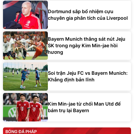
Dortmund sắp bổ nhiệm cựu
chuyên gia phân tích của Liverpool
Bayern Munich thắng sát nút Jeju
SK trong ngày Kim Min-jae hồi
hương
Soi trận Jeju FC vs Bayern Munich:
Khẳng định bản lĩnh
Kim Min-jae từ chối Man Utd để
bám trụ lại Bayern
BÓNG ĐÁ PHÁP