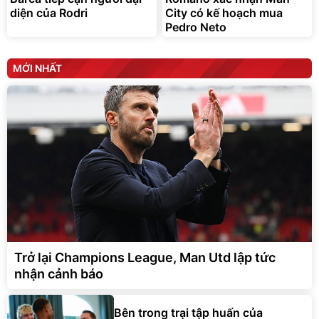
diện của Rodri
City có kế hoạch mua
Deal hot
Deal hot
Pedro Neto
Olay
vinamilk official
MỚI NHẤT
Trở lại Champions League, Man Utd lập tức
nhận cảnh báo
Bên trong trại tập huấn của