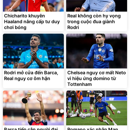
Chicharito khuyên
Real không còn hy vọng
Bạt Trùm Xe Ô TÔ 4 Chỗ 5
Combo 2 Nước giặt OMO
Haaland nâng cấp tư duy
trong cuộc đua giành
Chỗ 7 Chỗ, Bán Tải
Matic Hương Nước Hoa
chơi bóng
Rodri
Comfort 4.1KG
399.000
516.000
đ
đ
319.000
450.000
đ
đ
Đang xem nhiều
Deal hot
Unilever
Rodri mở cửa đến Barca,
Chelsea nguy cơ mất Neto
Real nguy cơ ôm hận
vì hiệu ứng domino từ
Tottenham
Sữa Dưỡng Thể OLAY
Thùng 48 hộp Sữa tươi Tiệt
Hương Nước Hoa Dưỡng
Trùng Vinamilk Green Farm
Ẩm Chuyên Sâu
110ml
290.000
376.358
đ
đ
255.000
313.632
Barca tiếp cận người đại
đ
Romano xác nhận Man
đ