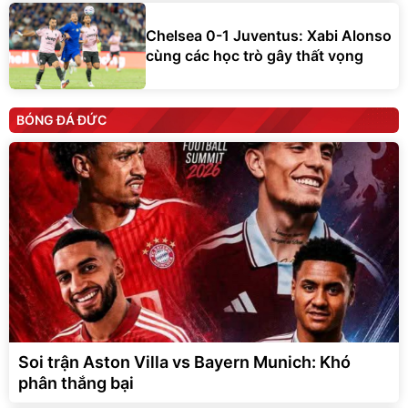
Chelsea 0-1 Juventus: Xabi Alonso
cùng các học trò gây thất vọng
BÓNG ĐÁ ĐỨC
Soi trận Aston Villa vs Bayern Munich: Khó
phân thắng bại