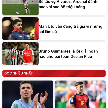
Bế tắc vụ Alvarez, Arsenal đánh
bạc với sao 85 triệu bảng
Man Utd vẫn đang trả giá vì những
sai lầm cũ
Bruno Guimaraes là lời giải hoàn
hảo cho bài toán Declan Rice
ĐỌC NHIỀU NHẤT