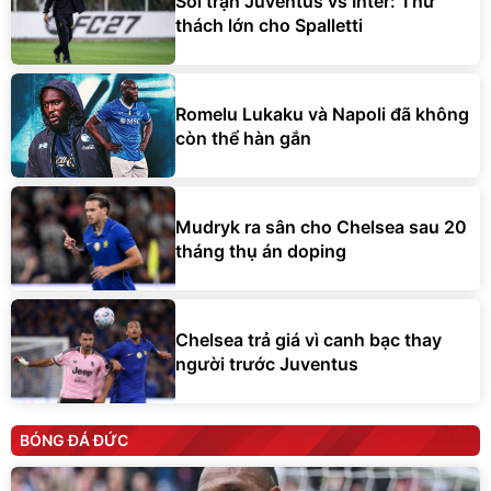
Soi trận Juventus vs Inter: Thử
thách lớn cho Spalletti
Romelu Lukaku và Napoli đã không
còn thể hàn gắn
Mudryk ra sân cho Chelsea sau 20
tháng thụ án doping
Chelsea trả giá vì canh bạc thay
người trước Juventus
BÓNG ĐÁ ĐỨC