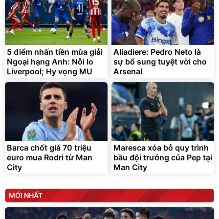
5 điểm nhấn tiền mùa giải
Aliadiere: Pedro Neto là
Ngoại hạng Anh: Nỗi lo
sự bổ sung tuyệt vời cho
Liverpool; Hy vọng MU
Arsenal
Barca chốt giá 70 triệu
Maresca xóa bỏ quy trình
euro mua Rodri từ Man
bầu đội trưởng của Pep tại
City
Man City
MỚI NHẤT