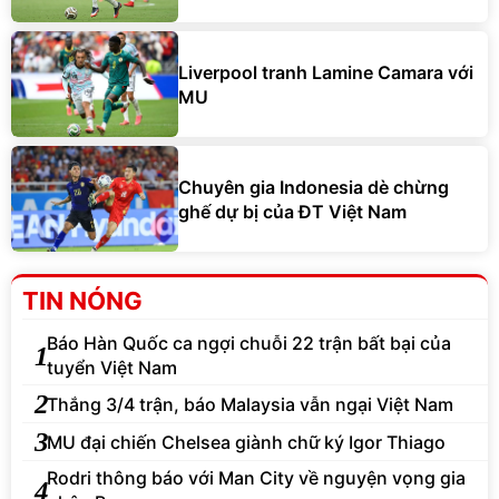
Liverpool tranh Lamine Camara với
MU
Chuyên gia Indonesia dè chừng
ghế dự bị của ĐT Việt Nam
TIN NÓNG
Báo Hàn Quốc ca ngợi chuỗi 22 trận bất bại của
1
tuyển Việt Nam
2
Thắng 3/4 trận, báo Malaysia vẫn ngại Việt Nam
3
MU đại chiến Chelsea giành chữ ký Igor Thiago
Rodri thông báo với Man City về nguyện vọng gia
4