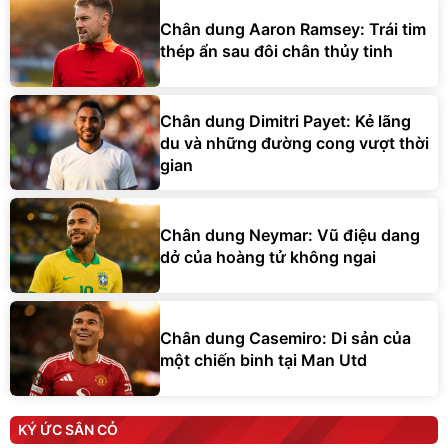
Chân dung Aaron Ramsey: Trái tim
thép ẩn sau đôi chân thủy tinh
Chân dung Dimitri Payet: Kẻ lãng
du và những đường cong vượt thời
gian
Chân dung Neymar: Vũ điệu dang
dở của hoàng tử không ngai
Chân dung Casemiro: Di sản của
một chiến binh tại Man Utd
KÝ ỨC SÂN CỎ