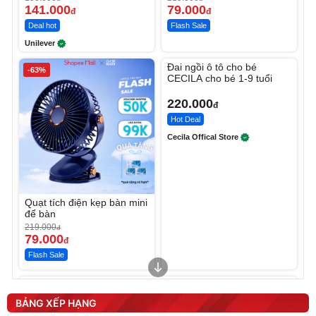
141.000
79.000
đ
đ
Deal hot
Flash Sale
Unilever
Unmute
Đai ngồi ô tô cho bé
-63%
CECILA cho bé 1-9 tuổi
220.000
đ
Hot Deal
Cecila Offical Store
Quạt tích điện kẹp bàn mini
để bàn
219.000
đ
79.000
đ
Flash Sale
Unmute
Unmute
Sữa dưỡng thể nâng tông
Robot Hút Bụi Lau Nhà -
tức thì Vaseline Body
D2-001 - Thông Minh
BẢNG XẾP HẠNG
190.000
3.000.000
đ
đ