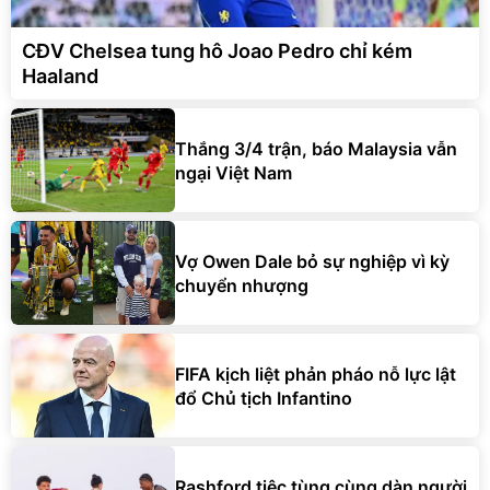
CĐV Chelsea tung hô Joao Pedro chỉ kém
Haaland
Thắng 3/4 trận, báo Malaysia vẫn
ngại Việt Nam
Vợ Owen Dale bỏ sự nghiệp vì kỳ
chuyển nhượng
FIFA kịch liệt phản pháo nỗ lực lật
đổ Chủ tịch Infantino
Rashford tiệc tùng cùng dàn người