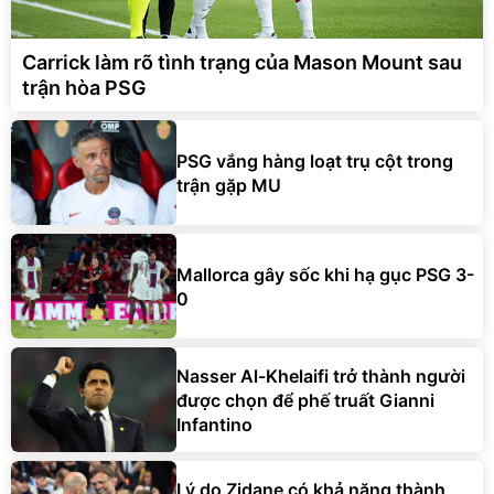
Carrick làm rõ tình trạng của Mason Mount sau
trận hòa PSG
PSG vắng hàng loạt trụ cột trong
trận gặp MU
Mallorca gây sốc khi hạ gục PSG 3-
0
Nasser Al-Khelaifi trở thành người
được chọn để phế truất Gianni
Infantino
Lý do Zidane có khả năng thành