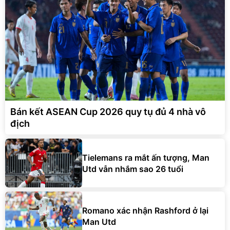
Bán kết ASEAN Cup 2026 quy tụ đủ 4 nhà vô
địch
Tielemans ra mắt ấn tượng, Man
Utd vẫn nhắm sao 26 tuổi
Romano xác nhận Rashford ở lại
Man Utd