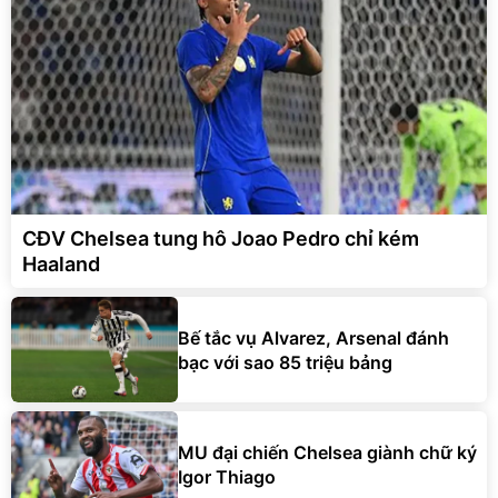
CĐV Chelsea tung hô Joao Pedro chỉ kém
Haaland
Bế tắc vụ Alvarez, Arsenal đánh
bạc với sao 85 triệu bảng
MU đại chiến Chelsea giành chữ ký
Igor Thiago