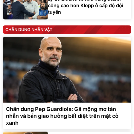
công cao hơn Klopp ở cấp độ đội
tuyển
CHÂN DUNG NHÂN VẬT
Chân dung Pep Guardiola: Gã mộng mơ tàn
nhẫn và bản giao hưởng bất diệt trên mặt cỏ
xanh