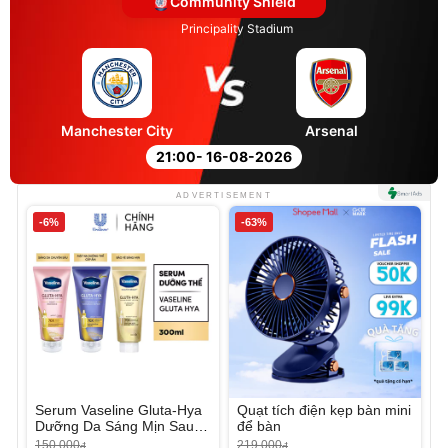
Community Shield
Principality Stadium
Manchester City
Arsenal
21:00
- 16-08-2026
ADVERTISEMENT
-6%
-63%
Serum Vaseline Gluta-Hya
Quạt tích điện kẹp bàn mini
Dưỡng Da Sáng Mịn Sau 7
để bàn
Ngày
150.000
219.000
đ
đ