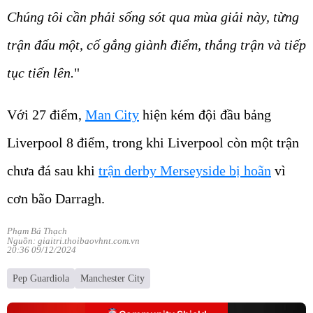
Chúng tôi cần phải sống sót qua mùa giải này, từng
trận đấu một, cố gắng giành điểm, thắng trận và tiếp
tục tiến lên.
"
Với 27 điểm,
Man City
hiện kém đội đầu bảng
Liverpool 8 điểm, trong khi Liverpool còn một trận
chưa đá sau khi
trận derby Merseyside bị hoãn
vì
cơn bão Darragh.
Phạm Bá Thạch
Nguồn: giaitri.thoibaovhnt.com.vn
20:36 09/12/2024
Pep Guardiola
Manchester City