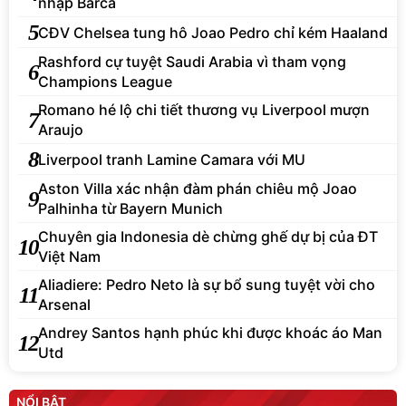
nhập Barca
5
CĐV Chelsea tung hô Joao Pedro chỉ kém Haaland
Rashford cự tuyệt Saudi Arabia vì tham vọng
6
Champions League
Romano hé lộ chi tiết thương vụ Liverpool mượn
7
Araujo
8
Liverpool tranh Lamine Camara với MU
Aston Villa xác nhận đàm phán chiêu mộ Joao
9
Palhinha từ Bayern Munich
Chuyên gia Indonesia dè chừng ghế dự bị của ĐT
10
Việt Nam
Aliadiere: Pedro Neto là sự bổ sung tuyệt vời cho
11
Arsenal
Andrey Santos hạnh phúc khi được khoác áo Man
12
Utd
NỔI BẬT