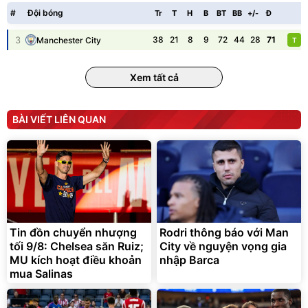
138.330
2.200.000
đ
đ
#
Đội bóng
Tr
T
H
B
BT
BB
+/-
Đ
P
Discount
Flash Sale
3
38
21
8
9
72
44
28
71
Manchester City
T
Unmute
Vali Bamozo Khung Nhôm
9066 Size 20/24/28 Cao
Xem tất cả
Cấp
1.000.000
đ
825.000
đ
Flash Sale
BÀI VIẾT LIÊN QUAN
Lót ghế ôtô, nâng lưng
chống nóng giúp thoải mái
trong di chuyển
295.000
Tin đồn chuyển nhượng
Rodri thông báo với Man
đ
tối 9/8: Chelsea săn Ruiz;
City về nguyện vọng gia
Đã bán nhiều
MU kích hoạt điều khoản
nhập Barca
mua Salinas