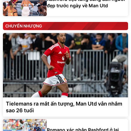
đẹp trước ngày về Man Utd
CHUYỂN NHƯỢNG
Tielemans ra mắt ấn tượng, Man Utd vẫn nhắm
sao 26 tuổi
Romano xác nhận Rashford ở lại