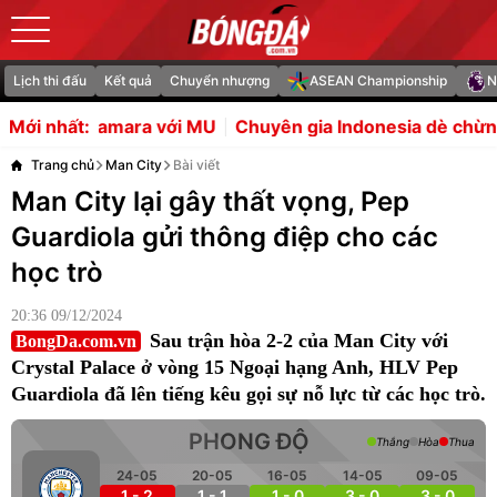
Lịch thi đấu
Kết quả
Chuyển nhượng
ASEAN Championship
N
 với MU
Chuyên gia Indonesia dè chừng ghế dự bị của Đ
Mới nhất:
Trang chủ
Man City
Bài viết
Man City lại gây thất vọng, Pep
Guardiola gửi thông điệp cho các
học trò
20:36 09/12/2024
Sau trận hòa 2-2 của Man City với
BongDa.com.vn
Crystal Palace ở vòng 15 Ngoại hạng Anh, HLV Pep
Guardiola đã lên tiếng kêu gọi sự nỗ lực từ các học trò.
PHONG ĐỘ
Thắng
Hòa
Thua
24-05
20-05
16-05
14-05
09-05
1 - 2
1 - 1
1 - 0
3 - 0
3 - 0