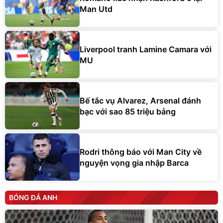
Man Utd
Liverpool tranh Lamine Camara với
MU
Bế tắc vụ Alvarez, Arsenal đánh
bạc với sao 85 triệu bảng
Rodri thông báo với Man City về
nguyện vọng gia nhập Barca
BÓNG ĐÁ ANH