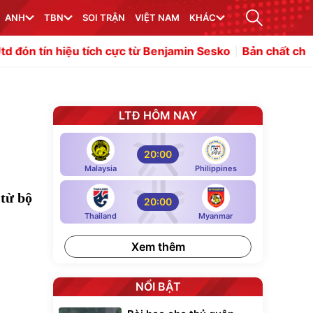
ANH
TBN
SOI TRẬN
VIỆT NAM
KHÁC
 tích cực từ Benjamin Sesko
Bản chất chiến thuật "dựng 
LTĐ HÔM NAY
20:00
Malaysia
Philippines
 từ bộ
20:00
Thailand
Myanmar
Xem thêm
NỔI BẬT