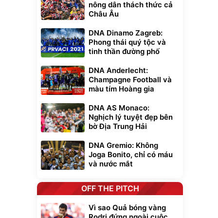
nông dân thách thức cả
Châu Âu
DNA Dinamo Zagreb:
Phong thái quý tộc và
tinh thần đường phố
DNA Anderlecht:
Champagne Football và
màu tím Hoàng gia
DNA AS Monaco:
Nghịch lý tuyệt đẹp bên
bờ Địa Trung Hải
DNA Gremio: Không
Joga Bonito, chỉ có máu
và nước mắt
OFF THE PITCH
Vì sao Quả bóng vàng
Rodri đứng ngoài cuộc