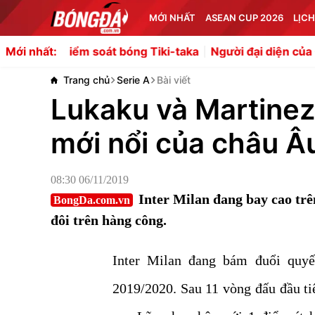
MỚI NHẤT
ASEAN CUP 2026
LỊCH
m soát bóng Tiki-taka
Người đại diện của Gabriel Jesus gi
Mới nhất:
Trang chủ
Serie A
Bài viết
Lukaku và Martinez
mới nổi của châu Â
08:30 06/11/2019
Inter Milan đang bay cao tr
BongDa.com.vn
đôi trên hàng công.
Inter Milan đang bám đuổi quyết
2019/2020. Sau 11 vòng đấu đầu ti