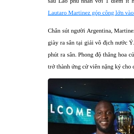
sau Lão phu nhân với 1 điểm ít 
Lautaro Martinez góp công lớn vào
Chân sút người Argentina, Martine
giày ra sân tại giải vô địch nước 
phút ra sân. Phong độ thăng hoa c
trở thành ứng cử viên nặng ký cho 