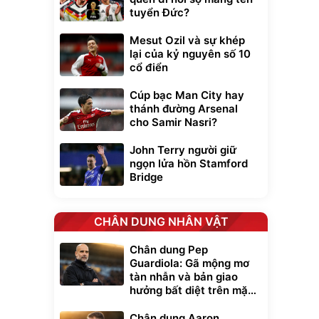
tuyển Đức?
Mesut Ozil và sự khép
lại của kỷ nguyên số 10
cổ điển
Cúp bạc Man City hay
thánh đường Arsenal
cho Samir Nasri?
John Terry người giữ
ngọn lửa hồn Stamford
Bridge
CHÂN DUNG NHÂN VẬT
Chân dung Pep
Guardiola: Gã mộng mơ
tàn nhẫn và bản giao
hưởng bất diệt trên mặt
cỏ xanh
Chân dung Aaron