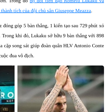
hơn. Trong đó
bộ đôi tiền đạo Romelu Lukaku và
 thành tích của đội chủ sân Giuseppe Meazza
.
z đóng góp 5 bàn thắng, 1 kiến tạo sau 729 phút xỏ
Ý. Trong khi đó, Lukaku sở hữu 9 bàn thắng với 898
ủa cặp song sát giúp đoàn quân HLV Antonio Conte
cuộc đua vô địch.