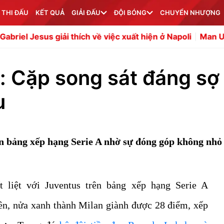
 THI ĐẤU
KẾT QUẢ
GIẢI ĐẤU
ĐỘI BÓNG
CHUYỂN NHƯỢNG
ải thích về việc xuất hiện ở Napoli
Man Utd đón tín hiệu
: Cặp song sát đáng sợ
u
ên bảng xếp hạng Serie A nhờ sự đóng góp không nhỏ
 liệt với Juventus trên bảng xếp hạng Serie A
ên, nửa xanh thành Milan giành được 28 điểm, xếp