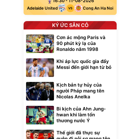
16:30 - 11-08-2026
Adelaide United
Cong An Ha Noi
VS
KÝ ỨC SÂN CỎ
Cơn ác mộng Paris và
90 phút kỳ lạ của
Ronaldo năm 1998
Khi áp lực quốc gia đẩy
Messi đến giới hạn từ bỏ
Kịch bản tự hủy của
người Pháp mang tên
Nicolas Anelka
Bi kịch của Ahn Jung-
hwan khi làm tổn
thương nước Ý
Thế giới đã thực sự
quên đi nỗi sợ mang tên