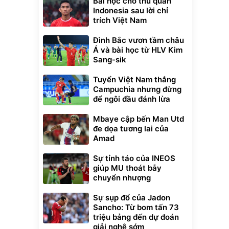
Bài học cho thủ quân
Indonesia sau lời chỉ
trích Việt Nam
Đình Bắc vươn tầm châu
Á và bài học từ HLV Kim
Sang-sik
Tuyển Việt Nam thắng
Campuchia nhưng đừng
để ngôi đầu đánh lừa
Mbaye cập bến Man Utd
đe dọa tương lai của
Amad
Sự tỉnh táo của INEOS
giúp MU thoát bẫy
chuyển nhượng
Sự sụp đổ của Jadon
Sancho: Từ bom tấn 73
triệu bảng đến dự đoán
giải nghệ sớm