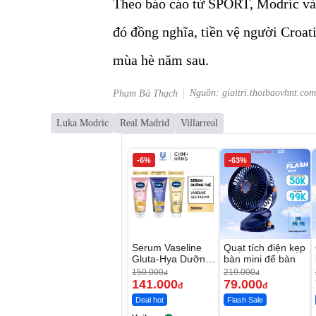
Theo báo cáo từ SPORT, Modric và
đó đồng nghĩa, tiền vệ người Croat
mùa hè năm sau.
Nguồn: giaitri.thoibaovhnt.com
Phạm Bá Thạch
Luka Modric
Real Madrid
Villarreal
-6%
-63%
Serum Vaseline
Quạt tích điện kẹp
Gluta-Hya Dưỡng
bàn mini để bàn
Da Sáng Mịn Sau
150.000
219.000
đ
đ
7 Ngày
141.000
79.000
đ
đ
Deal hot
Flash Sale