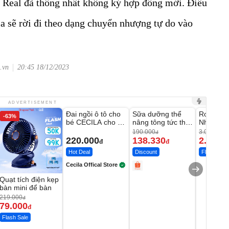
 Real đã thống nhất không ký hợp đồng mới. Điều
ia sẽ rời đi theo dạng chuyển nhượng tự do vào
.vn
20:45 18/12/2023
Unmute
Unmute
Unmute
ADVERTISEMENT
Đai ngồi ô tô cho
Sữa dưỡng thể
Robot Hú
-63%
-27%
bé CECILA cho bé
nâng tông tức thì
Nhà - D2
1-9 tuổi
Vaseline Body
Thông M
190.000
3.000.000
đ
220.000
138.330
2.200.
đ
đ
Hot Deal
Discount
Flash Sale
Cecila Offical Store
Quạt tích điện kẹp
bàn mini để bàn
219.000
đ
79.000
đ
Flash Sale