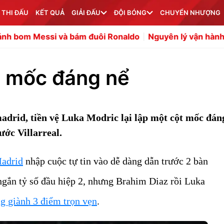
 THI ĐẤU
KẾT QUẢ
GIẢI ĐẤU
ĐỘI BÓNG
CHUYỂN NHƯỢNG
 bám đuôi Ronaldo
Nguyên lý vận hành của lối đá kiểm s
t mốc đáng nể
drid, tiền vệ Luka Modric lại lập một cột mốc đán
ước Villarreal.
adrid
nhập cuộc tự tin vào dễ dàng dẫn trước 2 bàn
 ngắn tỷ số đầu hiệp 2, nhưng Brahim Diaz rồi Luka
g giành 3 điểm trọn vẹn
.