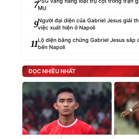
PSG vắng hàng loạt trụ cột trong trận 
7
MU
Người đại diện của Gabriel Jesus giải th
9
việc xuất hiện ở Napoli
Lộ diện bằng chứng Gabriel Jesus sắp 
11
bến Napoli
ĐỌC NHIỀU NHẤT