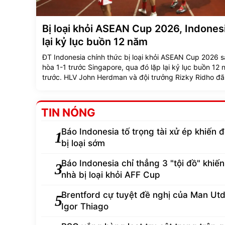
Bị loại khỏi ASEAN Cup 2026, Indonesi
lại kỷ lục buồn 12 năm
ĐT Indonesia chính thức bị loại khỏi ASEAN Cup 2026 s
hòa 1-1 trước Singapore, qua đó lặp lại kỷ lục buồn 12
trước. HLV John Herdman và đội trưởng Rizky Ridho đã
tiếng xin lỗi người hâm mộ sau kết quả đáng thất vọng 
TIN NÓNG
Báo Indonesia tố trọng tài xử ép khiến đ
1
bị loại sớm
Báo Indonesia chỉ thẳng 3 "tội đồ" khiến
3
nhà bị loại khỏi AFF Cup
Brentford cự tuyệt đề nghị của Man Ut
5
Igor Thiago