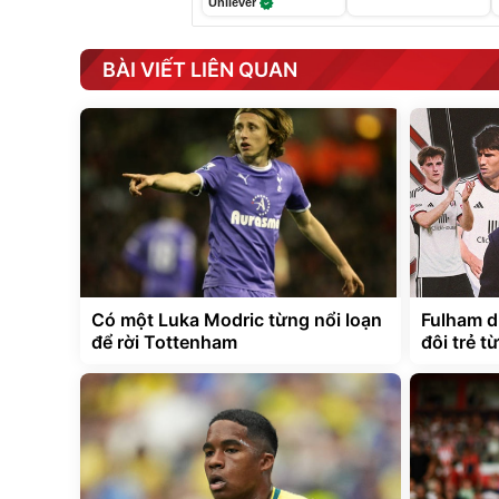
Unilever
BÀI VIẾT LIÊN QUAN
Có một Luka Modric từng nổi loạn
Fulham d
để rời Tottenham
đôi trẻ t