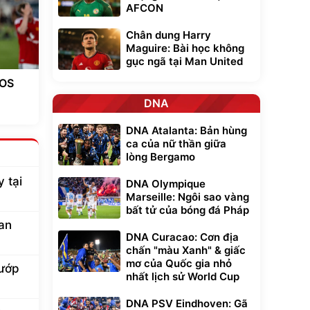
AFCON
Chân dung Harry
Maguire: Bài học không
gục ngã tại Man United
EOS
DNA
DNA Atalanta: Bản hùng
ca của nữ thần giữa
lòng Bergamo
 tại
DNA Olympique
Marseille: Ngôi sao vàng
bất tử của bóng đá Pháp
ian
DNA Curacao: Cơn địa
chấn "màu Xanh" & giấc
mơ của Quốc gia nhỏ
cướp
nhất lịch sử World Cup
DNA PSV Eindhoven: Gã