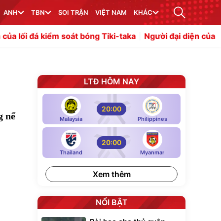
ANH
TBN
SOI TRẬN
VIỆT NAM
KHÁC
oát bóng Tiki-taka
Người đại diện của Gabriel Jesus giải 
LTĐ HÔM NAY
20:00
g nể
Malaysia
Philippines
20:00
Thailand
Myanmar
Xem thêm
NỔI BẬT