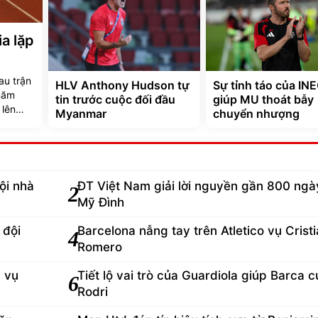
a lặp
au trận
HLV Anthony Hudson tự
Sự tỉnh táo của IN
 năm
tin trước cuộc đối đầu
giúp MU thoát bẫy
 lên
Myanmar
chuyển nhượng
này.
ội nhà
ĐT Việt Nam giải lời nguyền gần 800 ngày
2
Mỹ Đình
 đội
Barcelona nẫng tay trên Atletico vụ Crist
4
Romero
d vụ
Tiết lộ vai trò của Guardiola giúp Barca 
6
Rodri