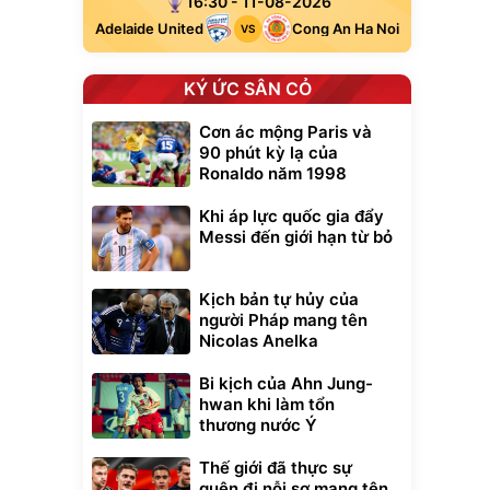
16:30 - 11-08-2026
Adelaide United
Cong An Ha Noi
VS
KÝ ỨC SÂN CỎ
Cơn ác mộng Paris và
90 phút kỳ lạ của
Ronaldo năm 1998
Khi áp lực quốc gia đẩy
Unmute
Messi đến giới hạn từ bỏ
t Bụi Lau
Vali Bamozo
-001 -
Khung Nhôm
inh
9066 Size
1.000.000
đ
đ
20/24/28 Cao Cấp
Kịch bản tự hủy của
000
825.000
đ
đ
người Pháp mang tên
Flash Sale
Nicolas Anelka
Bi kịch của Ahn Jung-
Lót ghế ôtô, nâng
lưng chống nóng
hwan khi làm tổn
giúp thoải mái
thương nước Ý
trong di chuyển
295.000
đ
Thế giới đã thực sự
Đã bán nhiều
quên đi nỗi sợ mang tên