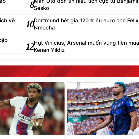
gặp
Man Utd đón tín hiệu tích cực từ Benjami
8
Sesko
ích về
Dortmund hét giá 120 triệu euro cho Felix
10
Nmecha
cập
Hụt Vinicius, Arsenal muốn vung tiền mu
12
Kenan Yildiz