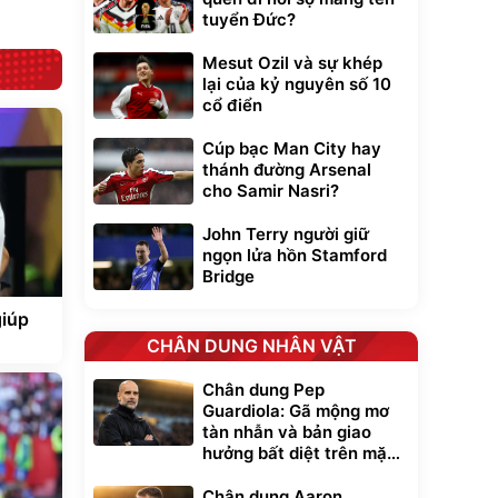
tuyển Đức?
Mesut Ozil và sự khép
lại của kỷ nguyên số 10
cổ điển
Cúp bạc Man City hay
thánh đường Arsenal
cho Samir Nasri?
John Terry người giữ
ngọn lửa hồn Stamford
Bridge
giúp
CHÂN DUNG NHÂN VẬT
Chân dung Pep
Guardiola: Gã mộng mơ
tàn nhẫn và bản giao
hưởng bất diệt trên mặt
cỏ xanh
Chân dung Aaron