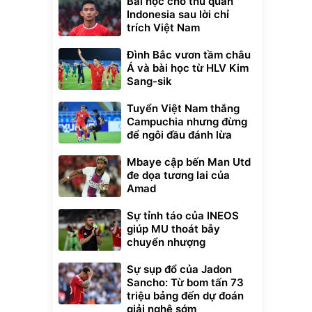
Bài học cho thủ quân
Indonesia sau lời chỉ
trích Việt Nam
Đình Bắc vươn tầm châu
Á và bài học từ HLV Kim
Sang-sik
Tuyển Việt Nam thắng
Campuchia nhưng đừng
để ngôi đầu đánh lừa
Mbaye cập bến Man Utd
đe dọa tương lai của
Amad
Sự tỉnh táo của INEOS
giúp MU thoát bẫy
chuyển nhượng
Sự sụp đổ của Jadon
Sancho: Từ bom tấn 73
triệu bảng đến dự đoán
giải nghệ sớm