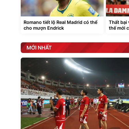
Romano tiết lộ Real Madrid có thể
Thất bại 
cho mượn Endrick
thế mới 
MỚI NHẤT