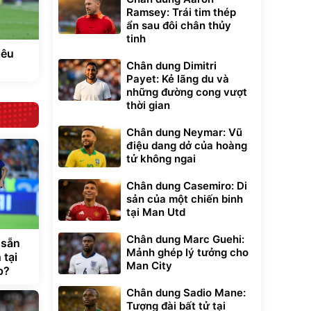
Ramsey: Trái tim thép
ẩn sau đôi chân thủy
tinh
iêu
Chân dung Dimitri
Payet: Kẻ lãng du và
những đường cong vượt
thời gian
Chân dung Neymar: Vũ
điệu dang dở của hoàng
tử không ngai
Chân dung Casemiro: Di
sản của một chiến binh
tại Man Utd
Chân dung Marc Guehi:
 sẵn
Mảnh ghép lý tưởng cho
 tại
Man City
p?
Chân dung Sadio Mane:
Tượng đài bất tử tại