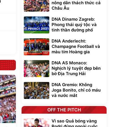
n
nông dân thách thức cả
Châu Âu
DNA Dinamo Zagreb:
Phong thái quý tộc và
tinh thần đường phố
a
DNA Anderlecht:
Champagne Football và
màu tím Hoàng gia
DNA AS Monaco:
Nghịch lý tuyệt đẹp bên
bờ Địa Trung Hải
DNA Gremio: Không
Joga Bonito, chỉ có máu
và nước mắt
OFF THE PITCH
Vì sao Quả bóng vàng
Rodri đứng ngoài cuộc