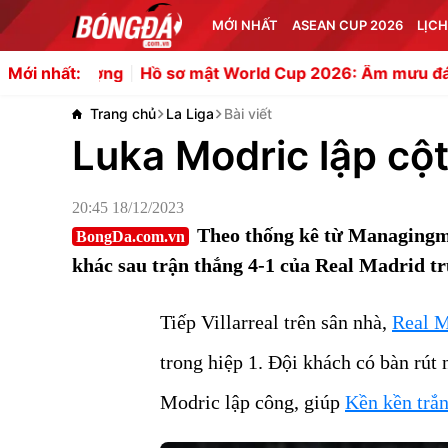
MỚI NHẤT
ASEAN CUP 2026
LỊCH
Hồ sơ mật World Cup 2026: Âm mưu đánh bom Messi và
Mới nhất:
Trang chủ
La Liga
Bài viết
Luka Modric lập cộ
20:45 18/12/2023
Theo thống kê từ Managingma
BongDa.com.vn
khác sau trận thắng 4-1 của Real Madrid tr
Tiếp Villarreal trên sân nhà,
Real M
trong hiệp 1. Đội khách có bàn rút
Modric lập công, giúp
Kền kền trắn