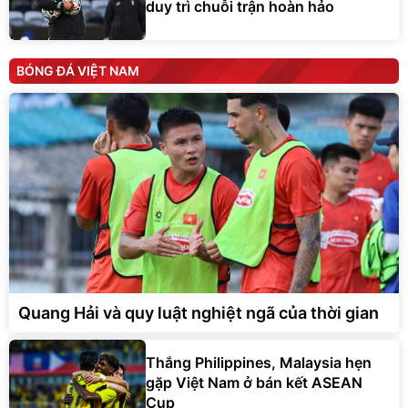
duy trì chuỗi trận hoàn hảo
BÓNG ĐÁ VIỆT NAM
Quang Hải và quy luật nghiệt ngã của thời gian
Thắng Philippines, Malaysia hẹn
gặp Việt Nam ở bán kết ASEAN
Cup