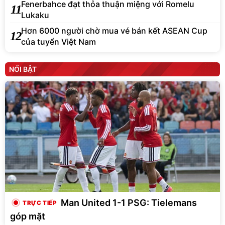
Fenerbahce đạt thỏa thuận miệng với Romelu
11
Lukaku
Hơn 6000 người chờ mua vé bán kết ASEAN Cup
12
của tuyển Việt Nam
NỔI BẬT
Man United 1-1 PSG: Tielemans
góp mặt