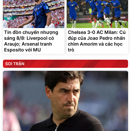
Tin đồn chuyển nhượng
Chelsea 3-0 AC Milan: Cú
sáng 8/8: Liverpool có
đúp của Joao Pedro nhấn
Araujo; Arsenal tranh
chìm Amorim và các học
Esposito với MU
trò
SOI TRẬN