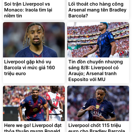
825.000
Soi trận Liverpool vs
Lối thoát cho hàng công
đ
Monaco: Iraola tìm lại
Arsenal mang tên Bradley
Flash Sale
niềm tin
Barcola?
Lót ghế ôtô, nâng lưng
chống nóng giúp thoải mái
trong di chuyển
295.000
Liverpool gặp khó vụ
Tin đồn chuyển nhượng
đ
Barcola vì mức giá 160
sáng 8/8: Liverpool có
Đã bán nhiều
triệu euro
Araujo; Arsenal tranh
Esposito với MU
Here we go! Liverpool đạt
Liverpool chốt 115 triệu
thỏa thuận mượn Ronald
euro cho Bradley Barcola