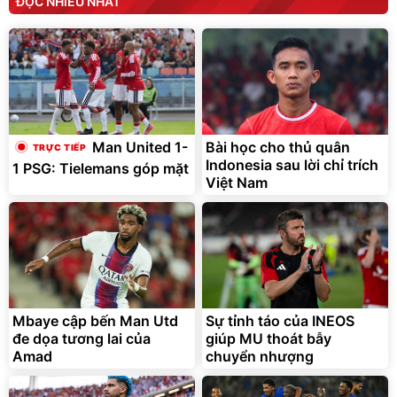
ĐỌC NHIỀU NHẤT
Bài học cho thủ quân
Man United 1-
Indonesia sau lời chỉ trích
1 PSG: Tielemans góp mặt
Việt Nam
Mbaye cập bến Man Utd
Sự tỉnh táo của INEOS
đe dọa tương lai của
giúp MU thoát bẫy
Amad
chuyển nhượng