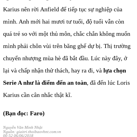
Karius nên rời Anfield để tiếp tục sự nghiệp của
mình. Anh mới hai mươi tư tuổi, độ tuổi vẫn còn
quá trẻ so với một thủ môn, chắc chắn không muốn
mình phải chôn vùi trên băng ghế dự bị. Thị trường
chuyển nhượng mùa hè đã bắt đầu. Lúc này đây, ở
lại và chấp nhận thử thách, hay ra đi, và
lựa chọn
Serie A như là điểm đến an toàn
, đã đến lúc Loris
Karius cần cân nhắc thật kĩ.
(Bạn đọc: Faro)
Nguyễn Văn Minh Nhật
Nguồn: giaitri.thoibaovhnt.com.vn
00:52 06/06/2018