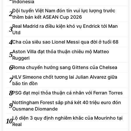
Indonesia
Đội tuyển Việt Nam đón tin vui lực lượng trước
2
thềm bán kết ASEAN Cup 2026
Real Madrid ra điều kiện khó vụ Endrick tới Man
3
Utd
4
Cha của siêu sao Lionel Messi qua đời ở tuổi 68
Aston Villa đạt thỏa thuận chiêu mộ Matteo
5
Ruggeri
6
Roma chuyển hướng sang Gittens của Chelsea
HLV Simeone chốt tương lai Julian Alvarez giữa
7
bão tin đồn
8
PSG đạt mọi thỏa thuận cá nhân với Ferran Torres
Nottingham Forest sắp phá két 40 triệu euro đón
9
Ousmane Diomande
Lộ diện 3 quy định nghiêm khắc của Mourinho tại
10
Real