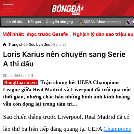
Lịch thi đấu
Kết quả
Chuyển nhượng
ASEAN Championship
N
ớc Getafe
Nghịch lý dàn sao triệu euro của Indonesia bị 
Mới nhất:
Trang chủ
Góc bạn đọc
Bài viết
Loris Karius nên chuyển sang Serie
A thi đấu
00:52 06/06/2018
Trận chung kết UEFA Champions
BongDa.com.vn
League giữa Real Madrid và Liverpool đã trôi qua một
thời gian, nhưng chắc hẳn những hình ảnh kinh hoàng
vẫn còn đọng lại trong tâm trí...
Sau chiến thắng trước Liverpool, Real Madrid đã có
lần thứ ba liên tiếp đăng quang tại UEFA
Champions