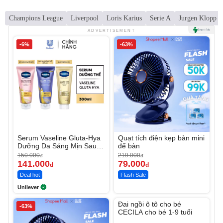
Champions League
Liverpool
Loris Karius
Serie A
Jurgen Klopp
ADVERTISEMENT
-6%
-63%
Serum Vaseline Gluta-Hya
Quạt tích điện kẹp bàn mini
Dưỡng Da Sáng Mịn Sau 7
để bàn
Ngày
150.000
219.000
đ
đ
141.000
79.000
đ
đ
Deal hot
Flash Sale
Unilever
Unmute
Đai ngồi ô tô cho bé
-63%
CECILA cho bé 1-9 tuổi