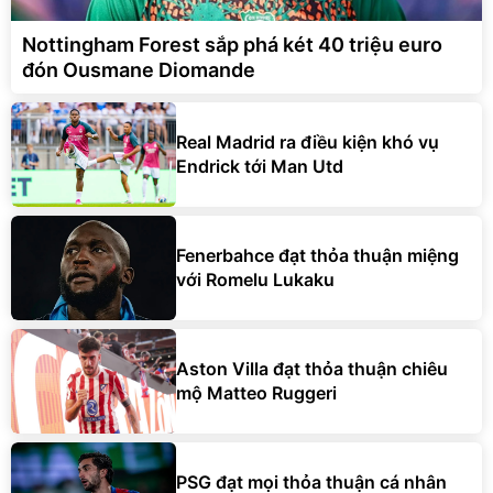
Nottingham Forest sắp phá két 40 triệu euro
đón Ousmane Diomande
Real Madrid ra điều kiện khó vụ
Endrick tới Man Utd
Fenerbahce đạt thỏa thuận miệng
với Romelu Lukaku
Aston Villa đạt thỏa thuận chiêu
mộ Matteo Ruggeri
PSG đạt mọi thỏa thuận cá nhân