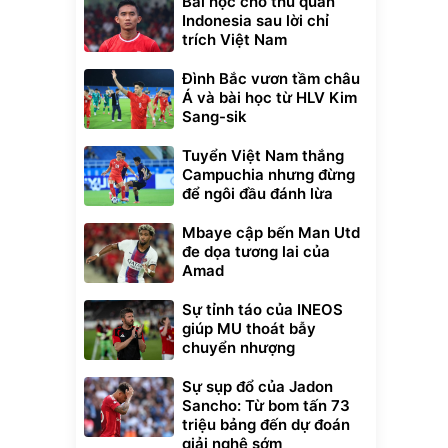
Bài học cho thủ quân
Indonesia sau lời chỉ
trích Việt Nam
Đình Bắc vươn tầm châu
Á và bài học từ HLV Kim
Sang-sik
Tuyển Việt Nam thắng
Campuchia nhưng đừng
để ngôi đầu đánh lừa
Mbaye cập bến Man Utd
đe dọa tương lai của
Amad
Sự tỉnh táo của INEOS
giúp MU thoát bẫy
chuyển nhượng
Sự sụp đổ của Jadon
Sancho: Từ bom tấn 73
triệu bảng đến dự đoán
giải nghệ sớm