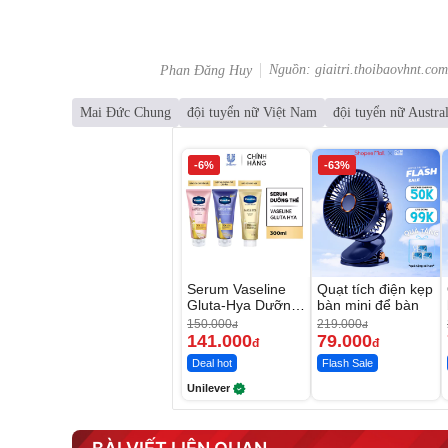
Nguồn: giaitri.thoibaovhnt.com
Phan Đăng Huy
Mai Đức Chung
đội tuyển nữ Việt Nam
đội tuyển nữ Austral
-6%
-63%
Serum Vaseline
Quạt tích điện kẹp
Gluta-Hya Dưỡng
bàn mini để bàn
Da Sáng Mịn Sau
150.000
219.000
đ
đ
7 Ngày
141.000
79.000
đ
đ
Deal hot
Flash Sale
Unilever