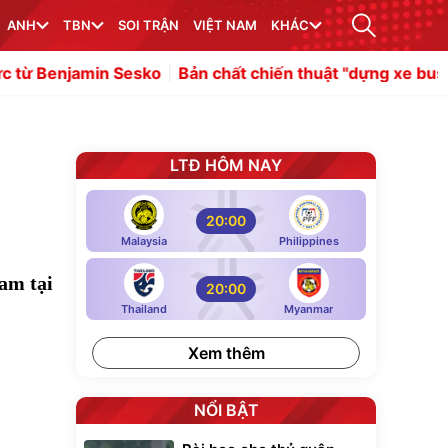
ANH
TBN
SOI TRẬN
VIỆT NAM
KHÁC
Sesko
Bản chất chiến thuật "dựng xe bus" trong bóng đá
LTĐ HÔM NAY
20:00
Malaysia
Philippines
am tại
20:00
Thailand
Myanmar
Xem thêm
NỔI BẬT