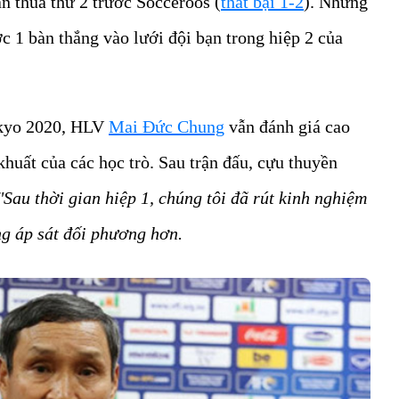
n thua thứ 2 trước Socceroos (
thất bại 1-2
). Nhưng
ợc 1 bàn thắng vào lưới đội bạn trong hiệp 2 của
okyo 2020, HLV
Mai Đức Chung
vẫn đánh giá cao
 khuất của các học trò. Sau trận đấu, cựu thuyền
"Sau thời gian hiệp 1, chúng tôi đã rút kinh nghiệm
ng áp sát đối phương hơn.