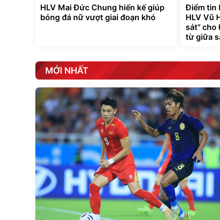
HLV Mai Đức Chung hiến kế giúp
Điểm tin
bóng đá nữ vượt giai đoạn khó
HLV Vũ H
sát" cho
từ giữa 
MỚI NHẤT