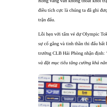
Rồng vàng vẫn không thoát khỏi trậ
điều tích cực là chúng ta đã ghi đư
trận đấu.
Lỗi hẹn với tấm vé dự Olympic T
sự cố gắng và tinh thần thi đấu bất
trưởng CLB Hải Phòng nhận định:
và đặt mục tiêu tăng cường khả nă