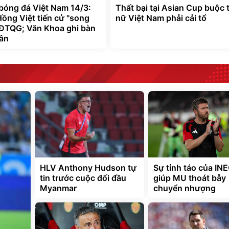
 bóng đá Việt Nam 14/3:
Thất bại tại Asian Cup buộc 
ồng Việt tiến cử "song
nữ Việt Nam phải cải tổ
 ĐTQG; Văn Khoa ghi bàn
sân
HLV Anthony Hudson tự
Sự tỉnh táo của IN
tin trước cuộc đối đầu
giúp MU thoát bẫy
Myanmar
chuyển nhượng