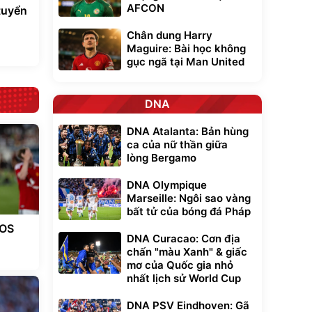
AFCON
tuyển
Chân dung Harry
Maguire: Bài học không
gục ngã tại Man United
DNA
DNA Atalanta: Bản hùng
ca của nữ thần giữa
lòng Bergamo
DNA Olympique
Marseille: Ngôi sao vàng
bất tử của bóng đá Pháp
EOS
DNA Curacao: Cơn địa
chấn "màu Xanh" & giấc
mơ của Quốc gia nhỏ
nhất lịch sử World Cup
DNA PSV Eindhoven: Gã