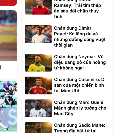
Ramsey: Trái tim thép
ẩn sau đôi chân thủy
tinh
Chân dung Dimitri
Payet: Kẻ lãng du và
những đường cong vượt
thời gian
Chân dung Neymar: Vũ
điệu dang dở của hoàng
t
tử không ngai
Chân dung Casemiro: Di
sản của một chiến binh
tại Man Utd
Chân dung Marc Guehi:
Mảnh ghép lý tưởng cho
Man City
Chân dung Sadio Mane:
Tượng đài bất tử tại