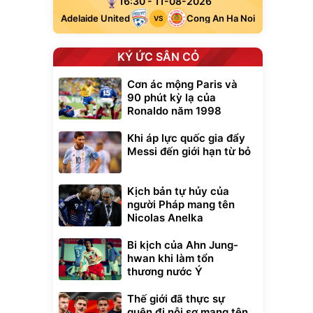
16:30 - 11-08-2026
Adelaide United
Cong An Ha Noi
VS
KÝ ỨC SÂN CỎ
Cơn ác mộng Paris và
90 phút kỳ lạ của
Ronaldo năm 1998
Khi áp lực quốc gia đẩy
Messi đến giới hạn từ bỏ
Kịch bản tự hủy của
người Pháp mang tên
Nicolas Anelka
Bi kịch của Ahn Jung-
hwan khi làm tổn
thương nước Ý
Thế giới đã thực sự
quên đi nỗi sợ mang tên