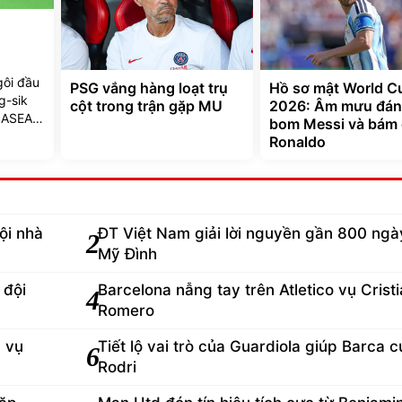
gôi đầu
PSG vắng hàng loạt trụ
Hồ sơ mật World C
g-sik
cột trong trận gặp MU
2026: Âm mưu đá
t ASEAN
bom Messi và bám 
Ronaldo
ội nhà
ĐT Việt Nam giải lời nguyền gần 800 ngày
2
Mỹ Đình
 đội
Barcelona nẫng tay trên Atletico vụ Crist
4
Romero
d vụ
Tiết lộ vai trò của Guardiola giúp Barca 
6
Rodri