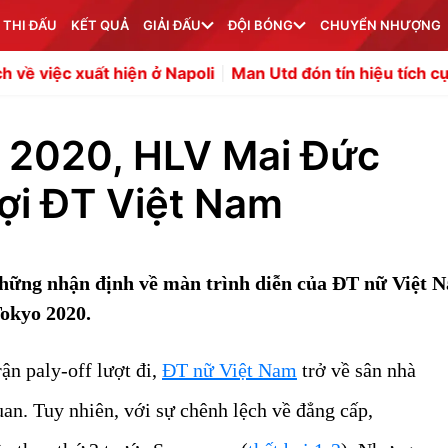
 THI ĐẤU
KẾT QUẢ
GIẢI ĐẤU
ĐỘI BÓNG
CHUYỂN NHƯỢNG
iện ở Napoli
Man Utd đón tín hiệu tích cực từ Benjamin 
c 2020, HLV Mai Đức
ợi ĐT Việt Nam
ững nhận định về màn trình diễn của ĐT nữ Việt N
Tokyo 2020.
rận paly-off lượt đi,
ĐT nữ Việt Nam
trở về sân nhà
uan. Tuy nhiên, với sự chênh lệch về đẳng cấp,