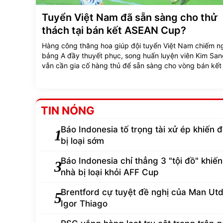
Tuyển Việt Nam đã sẵn sàng cho thử
thách tại bán kết ASEAN Cup?
Hàng công thăng hoa giúp đội tuyển Việt Nam chiếm n
bảng A đầy thuyết phục, song huấn luyện viên Kim San
vẫn cần gia cố hàng thủ để sẵn sàng cho vòng bán kế
Cup 2026.
TIN NÓNG
Báo Indonesia tố trọng tài xử ép khiến đ
1
bị loại sớm
Báo Indonesia chỉ thẳng 3 "tội đồ" khiến
3
nhà bị loại khỏi AFF Cup
Brentford cự tuyệt đề nghị của Man Ut
5
Igor Thiago