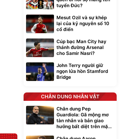
tuyển Đức?
Mesut Ozil và sự khép
lại của kỷ nguyên số 10
cổ điển
Cúp bạc Man City hay
Unmute
thánh đường Arsenal
t Bụi Lau
Vali Bamozo
cho Samir Nasri?
-001 -
Khung Nhôm
inh
9066 Size
1.000.000
đ
đ
John Terry người giữ
20/24/28 Cao Cấp
000
825.000
đ
đ
ngọn lửa hồn Stamford
Flash Sale
Bridge
Lót ghế ôtô, nâng
lưng chống nóng
CHÂN DUNG NHÂN VẬT
giúp thoải mái
trong di chuyển
295.000
đ
Chân dung Pep
Đã bán nhiều
Guardiola: Gã mộng mơ
tàn nhẫn và bản giao
hưởng bất diệt trên mặt
cỏ xanh
Chân dung Aaron