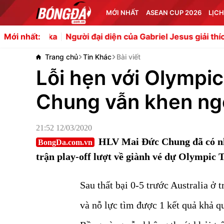
MỚI NHẤT
ASEAN CUP 2026
LỊCH
Người đại diện của Gabriel Jesus giải thích về việc xuất h
Mới nhất:
Trang chủ
Tin Khác
Bài viết
Lỗi hẹn với Olympi
Chung vẫn khen ng
21:52 12/03/2020
HLV Mai Đức Chung đã có nh
BongDa.com.vn
trận play-off lượt về giành vé dự Olympic 
Sau thất bại 0-5 trước Australia ở t
và nỗ lực tìm được 1 kết quả khả q