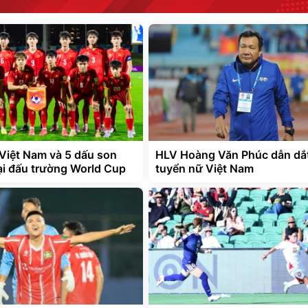
Việt Nam và 5 dấu son
HLV Hoàng Văn Phúc dẫn dắ
tại đấu trường World Cup
tuyển nữ Việt Nam