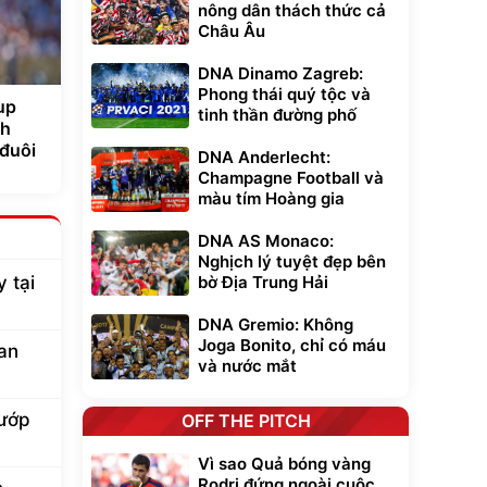
nông dân thách thức cả
Châu Âu
DNA Dinamo Zagreb:
Phong thái quý tộc và
up
tinh thần đường phố
nh
đuôi
DNA Anderlecht:
Champagne Football và
màu tím Hoàng gia
DNA AS Monaco:
Nghịch lý tuyệt đẹp bên
bờ Địa Trung Hải
 tại
DNA Gremio: Không
Joga Bonito, chỉ có máu
ian
và nước mắt
cướp
OFF THE PITCH
Vì sao Quả bóng vàng
Rodri đứng ngoài cuộc