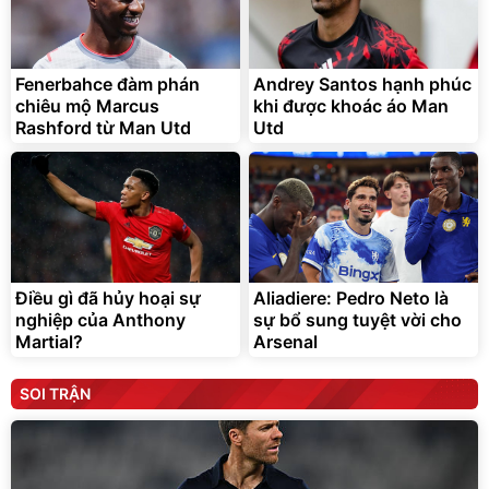
Fenerbahce đàm phán
Andrey Santos hạnh phúc
chiêu mộ Marcus
khi được khoác áo Man
Rashford từ Man Utd
Utd
Điều gì đã hủy hoại sự
Aliadiere: Pedro Neto là
nghiệp của Anthony
sự bổ sung tuyệt vời cho
Martial?
Arsenal
SOI TRẬN