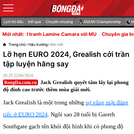
Lịch thi đấu
Kết quả
Chuyển nhượng
ASEAN Championship
N
h Lamine Camara với MU
Chuyên gia Indonesia dè chừng
Mới nhất:
Trang chủ
Hậu trường
Bài viết
Lỡ hẹn EURO 2024, Grealish cởi trần
tập luyện hăng say
20:29 22/06/2024
Jack Grealish quyết tâm lấy lại phong
BongDa.com.vn
độ đỉnh cao trước thềm mùa giải mới.
Jack Grealish là một trong những
sự vắng mặt đáng
tiếc ở EURO 2024
. Ngôi sao 28 tuổi bị Gareth
Southgate gạch tên khỏi đội hình khi có phong độ