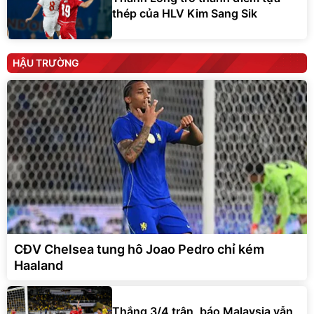
thép của HLV Kim Sang Sik
HẬU TRƯỜNG
CĐV Chelsea tung hô Joao Pedro chỉ kém
Haaland
Thắng 3/4 trận, báo Malaysia vẫn