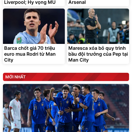
Liverpool; Hy vọng MU
Arsenal
Barca chốt giá 70 triệu
Maresca xóa bỏ quy trình
euro mua Rodri từ Man
bầu đội trưởng của Pep tại
City
Man City
MỚI NHẤT