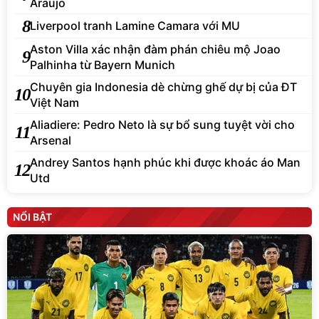
Araujo
8
Liverpool tranh Lamine Camara với MU
Aston Villa xác nhận đàm phán chiêu mộ Joao
9
Palhinha từ Bayern Munich
Chuyên gia Indonesia dè chừng ghế dự bị của ĐT
10
Việt Nam
Aliadiere: Pedro Neto là sự bổ sung tuyệt vời cho
11
Arsenal
Andrey Santos hạnh phúc khi được khoác áo Man
12
Utd
NỔI BẬT