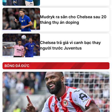
Mudryk ra sân cho Chelsea sau 20
tháng thụ án doping
Chelsea trả giá vì canh bạc thay
người trước Juventus
BÓNG ĐÁ ĐỨC