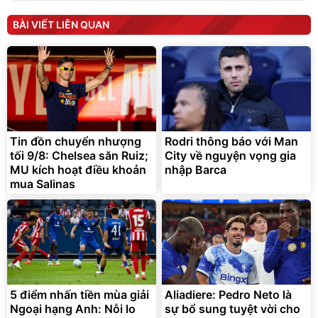
Unmute
Unmute
Máy ép chậm trái cây
Máy rửa xe cầm tay xịt rửa
BÀI VIẾT LIÊN QUAN
Elmich JEE 1855OL
cao áp có tạo bọt tuyết
3.000.000
đ
2.143.650
399.000
đ
đ
Flash Sale
Đã bán nhiều
Tin đồn chuyển nhượng
Rodri thông báo với Man
tối 9/8: Chelsea săn Ruiz;
City về nguyện vọng gia
MU kích hoạt điều khoản
nhập Barca
mua Salinas
Bạt phủ xe ô tô cao cấp,
Xe đạp điện trợ lực G-
tráng nhôm 03 lớp
Force C14 gấp gọn bỏ cốp
tiện lợi
392.000
9.900.000
đ
đ
325.000
7.092.000
đ
đ
5 điểm nhấn tiền mùa giải
Aliadiere: Pedro Neto là
Đã bán nhiều
Đang xem nhiều
Ngoại hạng Anh: Nỗi lo
sự bổ sung tuyệt vời cho
G-FORCE VIETNA