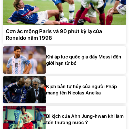
Cơn ác mộng Paris và 90 phút kỳ lạ của
Ronaldo năm 1998
Khi áp lực quốc gia đẩy Messi đến
giới hạn từ bỏ
Kịch bản tự hủy của người Pháp
mang tên Nicolas Anelka
Bi kịch của Ahn Jung-hwan khi làm
tổn thương nước Ý