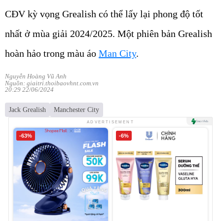
CĐV kỳ vọng Grealish có thể lấy lại phong độ tốt
nhất ở mùa giải 2024/2025. Một phiên bản Grealish
hoàn hảo trong màu áo
Man City
.
Nguyễn Hoàng Vũ Anh
Nguồn: giaitri.thoibaovhnt.com.vn
20:29 22/06/2024
Jack Grealish
Manchester City
ADVERTISEMENT
-63%
-6%