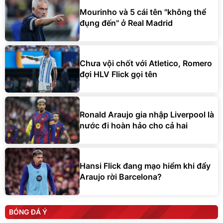
Mourinho và 5 cái tên "không thể
đụng đến" ở Real Madrid
Chưa vội chốt với Atletico, Romero
đợi HLV Flick gọi tên
Ronald Araujo gia nhập Liverpool là
nước đi hoàn hảo cho cả hai
Hansi Flick đang mạo hiểm khi đẩy
Araujo rời Barcelona?
BÓNG ĐÁ Ý