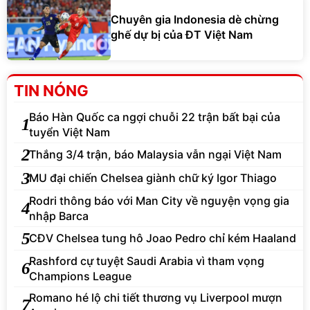
Chuyên gia Indonesia dè chừng
ghế dự bị của ĐT Việt Nam
TIN NÓNG
Báo Hàn Quốc ca ngợi chuỗi 22 trận bất bại của
1
tuyển Việt Nam
2
Thắng 3/4 trận, báo Malaysia vẫn ngại Việt Nam
3
MU đại chiến Chelsea giành chữ ký Igor Thiago
Rodri thông báo với Man City về nguyện vọng gia
4
nhập Barca
5
CĐV Chelsea tung hô Joao Pedro chỉ kém Haaland
Rashford cự tuyệt Saudi Arabia vì tham vọng
6
Champions League
Romano hé lộ chi tiết thương vụ Liverpool mượn
7