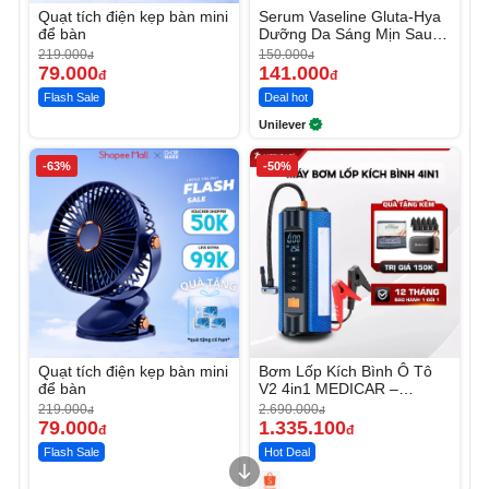
Quạt tích điện kẹp bàn mini
Serum Vaseline Gluta-Hya
để bàn
Dưỡng Da Sáng Mịn Sau 7
Ngày
219.000
150.000
đ
đ
79.000
141.000
đ
đ
Flash Sale
Deal hot
Unilever
-63%
-50%
Quạt tích điện kẹp bàn mini
Bơm Lốp Kích Bình Ô Tô
để bàn
V2 4in1 MEDICAR –
12.000mAh
219.000
2.690.000
đ
đ
79.000
1.335.100
đ
đ
Flash Sale
Hot Deal