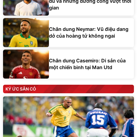
du và những đường cong vượt thời
gian
Chân dung Neymar: Vũ điệu dang
dở của hoàng tử không ngai
Chân dung Casemiro: Di sản của
một chiến binh tại Man Utd
KÝ ỨC SÂN CỎ