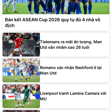
Bán kết ASEAN Cup 2026 quy tụ đủ 4 nhà vô
địch
Tielemans ra mắt ấn tượng, Man
Utd vẫn nhắm sao 26 tuổi
Romano xác nhận Rashford ở lại
Man Utd
Liverpool tranh Lamine Camara với
MU