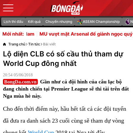
Lịch thi đấu
Kết quả
Chuyển nhượng
ASEAN Championship
N
 vượt mặt Arsenal để giành ngọc quý Leicester
Rượt đu
Mới nhất:
Trang chủ
Tin tức
Bài viết
Lộ diện CLB có số cầu thủ tham dự
World Cup đông nhất
20:54 05/06/2018
Gần như cả đội hình của câu lạc bộ
BongDa.com.vn
đang chinh chiến tại Premier League sẽ thi tài trên đất
Nga mùa hè này.
Cho đến thời điểm này, hầu hết tất cả các đội tuyển
đã đưa ra danh sách 23 cuối cùng sẽ tham dự vòng
chung kết
World Cup
2018 tại Nga tới đây.