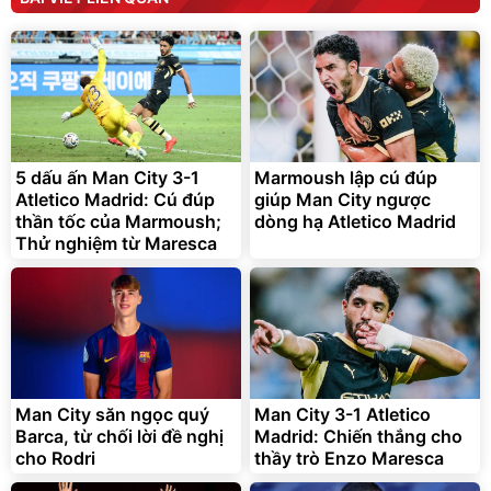
Elmich JEE 1855OL
cao áp có tạo bọt tuyết
3.000.000
đ
2.143.650
399.000
đ
đ
Flash Sale
Đã bán nhiều
5 dấu ấn Man City 3-1
Marmoush lập cú đúp
Atletico Madrid: Cú đúp
giúp Man City ngược
thần tốc của Marmoush;
dòng hạ Atletico Madrid
Thử nghiệm từ Maresca
Bạt phủ xe ô tô cao cấp,
Xe đạp điện trợ lực G-
tráng nhôm 03 lớp
Force C14 gấp gọn bỏ cốp
tiện lợi
392.000
9.900.000
đ
đ
325.000
7.092.000
đ
đ
Man City săn ngọc quý
Man City 3-1 Atletico
Đã bán nhiều
Đang xem nhiều
Barca, từ chối lời đề nghị
Madrid: Chiến thắng cho
G-FORCE VIETNA
cho Rodri
thầy trò Enzo Maresca