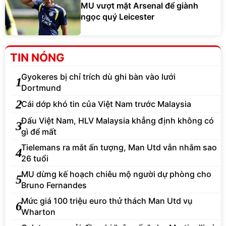
MU vượt mặt Arsenal để giành
ngọc quý Leicester
TIN NÓNG
Gyokeres bị chỉ trích dù ghi bàn vào lưới
1
Dortmund
2
Cái dớp khó tin của Việt Nam trước Malaysia
Đấu Việt Nam, HLV Malaysia khẳng định không có
3
gì để mất
Tielemans ra mắt ấn tượng, Man Utd vẫn nhắm sao
4
26 tuổi
MU dừng kế hoạch chiêu mộ người dự phòng cho
5
Bruno Fernandes
Mức giá 100 triệu euro thử thách Man Utd vụ
6
Wharton