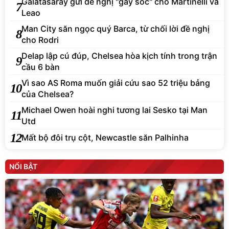
Galatasaray gửi đề nghị "gây sốc" cho Martinelli và
7
Leao
Man City săn ngọc quý Barca, từ chối lời đề nghị
8
cho Rodri
Delap lập cú đúp, Chelsea hòa kịch tính trong trận
9
cầu 6 bàn
Vì sao AS Roma muốn giải cứu sao 52 triệu bảng
10
của Chelsea?
Michael Owen hoài nghi tương lai Sesko tại Man
11
Utd
12
Mất bộ đôi trụ cột, Newcastle săn Palhinha
NỔI BẬT