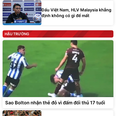
Đấu Việt Nam, HLV Malaysia khẳng
định không có gì để mất
HẬU TRƯỜNG
Sao Bolton nhận thẻ đỏ vì đấm đối thủ 17 tuổi