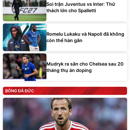
Soi trận Juventus vs Inter: Thử
thách lớn cho Spalletti
Romelu Lukaku và Napoli đã không
còn thể hàn gắn
Mudryk ra sân cho Chelsea sau 20
tháng thụ án doping
BÓNG ĐÁ ĐỨC