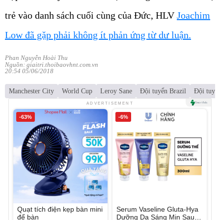
trẻ vào danh sách cuối cùng của Đức, HLV
Joachim
Low đã gặp phải không ít phản ứng từ dư luận.
Phan Nguyễn Hoài Thu
Nguồn: giaitri.thoibaovhnt.com.vn
20:54 05/06/2018
Manchester City
World Cup
Leroy Sane
Đội tuyển Brazil
Đội tuyể
ADVERTISEMENT
-63%
-6%
Quạt tích điện kẹp bàn mini
Serum Vaseline Gluta-Hya
để bàn
Dưỡng Da Sáng Mịn Sau 7