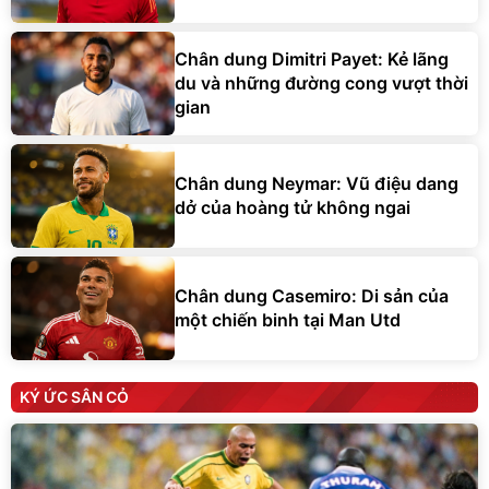
Chân dung Dimitri Payet: Kẻ lãng
du và những đường cong vượt thời
gian
Chân dung Neymar: Vũ điệu dang
dở của hoàng tử không ngai
Chân dung Casemiro: Di sản của
một chiến binh tại Man Utd
KÝ ỨC SÂN CỎ