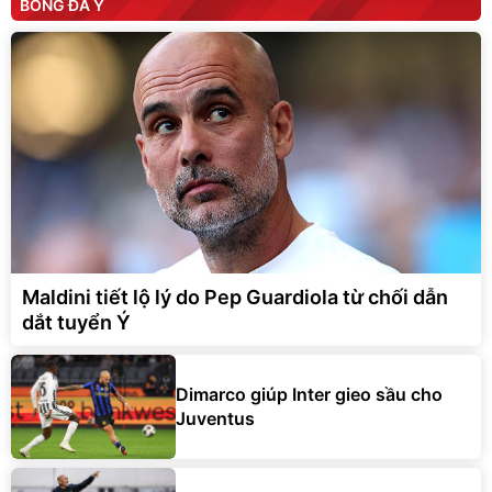
BÓNG ĐÁ Ý
Maldini tiết lộ lý do Pep Guardiola từ chối dẫn
dắt tuyển Ý
Dimarco giúp Inter gieo sầu cho
Juventus