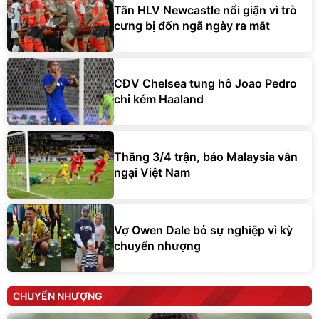
Tân HLV Newcastle nổi giận vì trò
cưng bị đốn ngã ngày ra mắt
CĐV Chelsea tung hô Joao Pedro
chỉ kém Haaland
Thắng 3/4 trận, báo Malaysia vẫn
ngại Việt Nam
Vợ Owen Dale bỏ sự nghiệp vì kỳ
chuyển nhượng
CHUYỂN NHƯỢNG