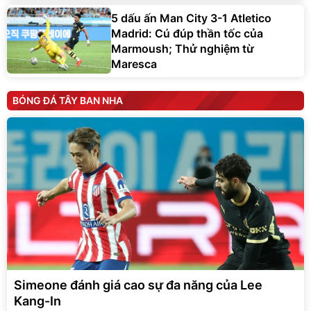
5 dấu ấn Man City 3-1 Atletico
Madrid: Cú đúp thần tốc của
Marmoush; Thử nghiệm từ
Maresca
BÓNG ĐÁ TÂY BAN NHA
Simeone đánh giá cao sự đa năng của Lee
Kang-In