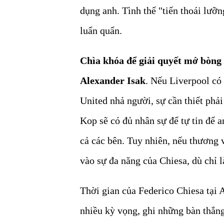
dụng anh. Tình thế "tiến thoái lưỡ
luẩn quẩn.
Chìa khóa để giải quyết mớ bòng 
Alexander Isak
. Nếu Liverpool có
United nhả người, sự cần thiết phải
Kop sẽ có đủ nhân sự để tự tin để a
cả các bên. Tuy nhiên, nếu thương v
vào sự đa năng của Chiesa, dù chỉ là
Thời gian của Federico Chiesa tại 
nhiều kỳ vọng, ghi những bàn thắn