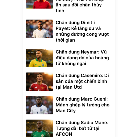
ẩn sau đôi chân thủy
tinh
Chân dung Dimitri
Payet: Kẻ lãng du và
những đường cong vượt
thời gian
Chân dung Neymar: Vũ
điệu dang dở của hoàng
tử không ngai
Chân dung Casemiro: Di
sản của một chiến binh
tại Man Utd
Chân dung Marc Guehi:
Mảnh ghép lý tưởng cho
Man City
Chân dung Sadio Mane:
Tượng đài bất tử tại
AFCON