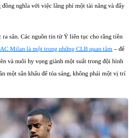
g đồng nghĩa với việc lãng phí một tài năng và đẩy
ra sân. Các nguồn tin từ Ý liên tục cho rằng tiền
AC Milan là một trong những CLB quan tâm
– để
ên và nuôi hy vọng giành một suất trong đội hình
n một sân khấu để tỏa sáng, không phải một vị trí