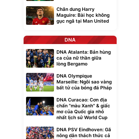
Chân dung Harry
Maguire: Bài học không
gục ngã tại Man United
DNA
DNA Atalanta: Bản hùng
ca của nữ thần giữa
lòng Bergamo
DNA Olympique
Marseille: Ngôi sao vàng
bất tử của bóng đá Pháp
DNA Curacao: Cơn địa
chấn "màu Xanh" & giấc
mơ của Quốc gia nhỏ
nhất lịch sử World Cup
DNA PSV Eindhoven: Gã
nông dân thách thức cả