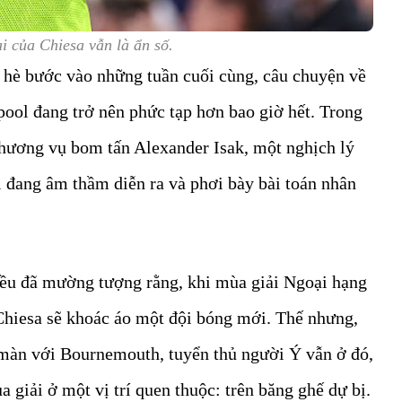
i của Chiesa vẫn là ẩn số.
hè bước vào những tuần cuối cùng, câu chuyện về
rpool đang trở nên phức tạp hơn bao giờ hết. Trong
thương vụ bom tấn Alexander Isak, một nghịch lý
ại đang âm thầm diễn ra và phơi bày bài toán nhân
ều đã mường tượng rằng, khi mùa giải Ngoại hạng
Chiesa sẽ khoác áo một đội bóng mới. Thế nhưng,
màn với Bournemouth, tuyển thủ người Ý vẫn ở đó,
 giải ở một vị trí quen thuộc: trên băng ghế dự bị.