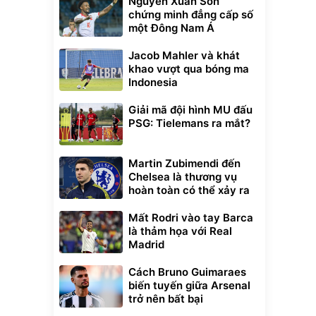
Nguyễn Xuân Son
chứng minh đẳng cấp số
một Đông Nam Á
Jacob Mahler và khát
khao vượt qua bóng ma
Indonesia
Giải mã đội hình MU đấu
PSG: Tielemans ra mắt?
Martin Zubimendi đến
Chelsea là thương vụ
hoàn toàn có thể xảy ra
Mất Rodri vào tay Barca
là thảm họa với Real
Madrid
Cách Bruno Guimaraes
biến tuyến giữa Arsenal
trở nên bất bại