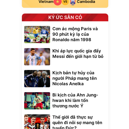
Vietnam
Cambodia
VS
KÝ ỨC SÂN CỎ
Cơn ác mộng Paris và
90 phút kỳ lạ của
Ronaldo năm 1998
Khi áp lực quốc gia đẩy
Messi đến giới hạn từ bỏ
Kịch bản tự hủy của
người Pháp mang tên
Nicolas Anelka
Bi kịch của Ahn Jung-
hwan khi làm tổn
thương nước Ý
Thế giới đã thực sự
quên đi nỗi sợ mang tên
tuyển Đức?