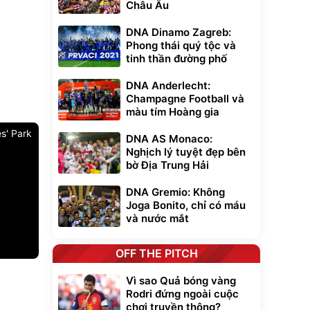
Châu Âu
DNA Dinamo Zagreb:
Phong thái quý tộc và
tinh thần đường phố
DNA Anderlecht:
Champagne Football và
màu tím Hoàng gia
s' Park
DNA AS Monaco:
Nghịch lý tuyệt đẹp bên
bờ Địa Trung Hải
DNA Gremio: Không
Joga Bonito, chỉ có máu
và nước mắt
OFF THE PITCH
Unmute
Vì sao Quả bóng vàng
t Bụi Lau
Vali Bamozo
Rodri đứng ngoài cuộc
-001 -
Khung Nhôm
inh
9066 Size
chơi truyền thông?
1.000.000
đ
đ