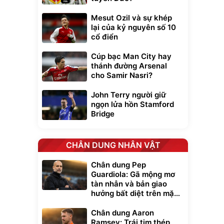
Mesut Ozil và sự khép
lại của kỷ nguyên số 10
cổ điển
Cúp bạc Man City hay
thánh đường Arsenal
cho Samir Nasri?
John Terry người giữ
ngọn lửa hồn Stamford
Bridge
CHÂN DUNG NHÂN VẬT
Chân dung Pep
Guardiola: Gã mộng mơ
tàn nhẫn và bản giao
hưởng bất diệt trên mặt
cỏ xanh
Chân dung Aaron
Ramsey: Trái tim thép