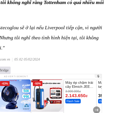
,
tôi không nghĩ rằng Tottenham có quá nhiều mối
ecoglou sẽ ở lại nếu Liverpool tiếp cận, vì người
 Nhưng tôi nghĩ theo tình hình hiện tại, tôi không
i."
.com.vn
05:02 05/02/2024
Bridge
Unmute
Unmute
ADVERTISEMENT
Máy ép chậm trái
Máy rửa 
-63%
-50%
-28%
cây Elmich JEE
tay xịt r
1855OL
có tạo bọ
3.000.000
đ
2.143.650
399.00
đ
Flash Sale
Đã bán nhi