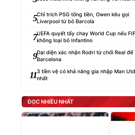
Chỉ trích PSG tống tiền, Owen kêu gọi
5
Liverpool từ bỏ Barcola
UEFA quyết tẩy chay World Cup nếu FI
7
không loại bỏ Infantino
Đại diện xác nhận Rodri từ chối Real để
9
Barcelona
3 tiền vệ có khả năng gia nhập Man Ut
11
nhất
ĐỌC NHIỀU NHẤT