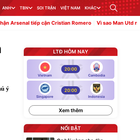
ANH
TBN
SOI TRẬN
VIỆT NAM
KHÁC
tiếp cận Cristian Romero
Vì sao Man Utd nên khước từ 
a
LTĐ HÔM NAY
20:00
Vietnam
Cambodia
hú ý
20:00
Singapore
Indonesia
Xem thêm
NỔI BẬT