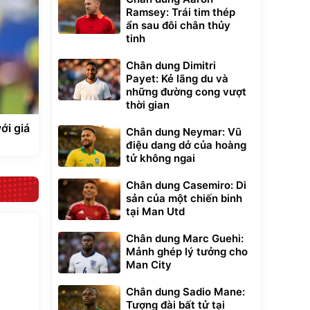
Ramsey: Trái tim thép
ẩn sau đôi chân thủy
tinh
Chân dung Dimitri
Payet: Kẻ lãng du và
những đường cong vượt
thời gian
ới giá
Chân dung Neymar: Vũ
điệu dang dở của hoàng
tử không ngai
Chân dung Casemiro: Di
sản của một chiến binh
tại Man Utd
Chân dung Marc Guehi:
Mảnh ghép lý tưởng cho
Man City
Chân dung Sadio Mane:
Tượng đài bất tử tại