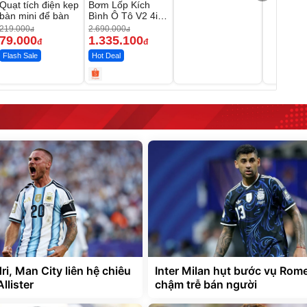
Quạt tích điện kẹp
Bơm Lốp Kích
bàn mini để bàn
Bình Ô Tô V2 4in1
MEDICAR –
219.000
2.690.000
đ
đ
12.000mAh
79.000
1.335.100
đ
đ
Flash Sale
Hot Deal
i, Man City liên hệ chiêu
Inter Milan hụt bước vụ Rome
llister
chậm trễ bán người