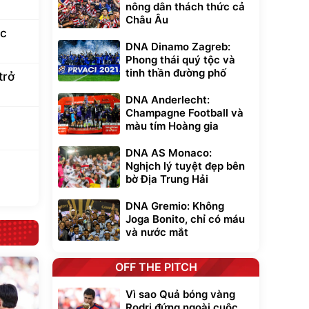
nông dân thách thức cả
Châu Âu
ac
DNA Dinamo Zagreb:
Phong thái quý tộc và
tinh thần đường phố
trở
DNA Anderlecht:
Champagne Football và
màu tím Hoàng gia
DNA AS Monaco:
Nghịch lý tuyệt đẹp bên
bờ Địa Trung Hải
DNA Gremio: Không
Joga Bonito, chỉ có máu
và nước mắt
OFF THE PITCH
Vì sao Quả bóng vàng
Rodri đứng ngoài cuộc