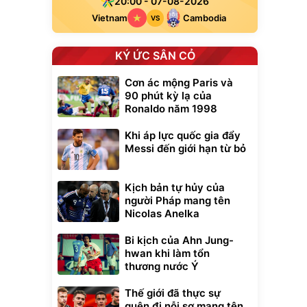
20:00 - 07-08-2026
Vietnam
Cambodia
VS
KÝ ỨC SÂN CỎ
Cơn ác mộng Paris và
90 phút kỳ lạ của
Ronaldo năm 1998
Khi áp lực quốc gia đẩy
Messi đến giới hạn từ bỏ
Kịch bản tự hủy của
người Pháp mang tên
Nicolas Anelka
xe cầm
ửa cao áp
Bi kịch của Ahn Jung-
t tuyết
hwan khi làm tổn
0
đ
thương nước Ý
ều
Thế giới đã thực sự
quên đi nỗi sợ mang tên