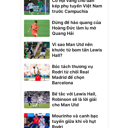
Cơ hội vàng cho dàn
kép phụ tuyển Việt Nam
trước Campuchia
Đừng để hào quang của
Hoàng Đức làm lu mờ
Quang Hải
Vì sao Man Utd nên
khước từ bom tấn Lewis
Hall?
Bóc tách thương vụ
Rodri từ chối Real
Madrid để chọn
Barcelona
Bế tắc với Lewis Hall,
Robinson sẽ là lời giải
cho Man Utd
Mourinho và canh bạc
tuyến giữa khi vồ hụt
Rodri