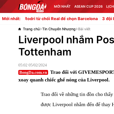
MỚI NHẤT
ASEAN CUP 2026
LỊCH
 Rodri từ chối Real để chọn Barcelona
3 đội bóng La Lig
Mới nhất:
Trang chủ
Tin Chuyển Nhượng
Bài viết
Liverpool nhắm Post
Tottenham
05:02 05/02/2024
Trao đổi với GIVEMESPORT, 
BongDa.com.vn
xoay quanh chiếc ghế nóng của Liverpool.
Trao đổi về những tin đồn cho thấ
được Liverpool nhắm đến để thay H