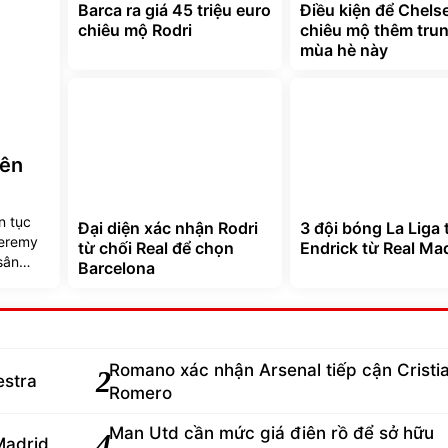
Barca ra giá 45 triệu euro
Điều kiện để Chels
chiêu mộ Rodri
chiêu mộ thêm tru
mùa hè này
rên
n tục
Đại diện xác nhận Rodri
3 đội bóng La Liga 
Jeremy
từ chối Real để chọn
Endrick từ Real Ma
sân
Barcelona
Romano xác nhận Arsenal tiếp cận Cristi
2
estra
Romero
Man Utd cần mức giá điên rồ để sở hữu
4
Madrid