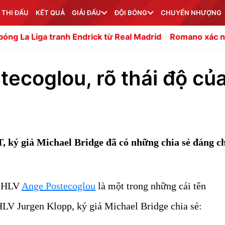
 THI ĐẤU
KẾT QUẢ
GIẢI ĐẤU
ĐỘI BÓNG
CHUYỂN NHƯỢNG
a tranh Endrick từ Real Madrid
Romano xác nhận Arsenal 
ecoglou, rõ thái độ củ
ký giả Michael Bridge đã có những chia sẻ đáng c
y HLV
Ange Postecoglou
là một trong những cái tên
LV Jurgen Klopp, ký giả Michael Bridge chia sẻ: