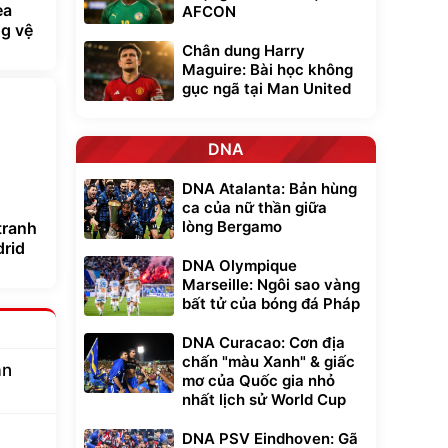
ea
AFCON
ng vệ
Chân dung Harry
Maguire: Bài học không
gục ngã tại Man United
DNA
DNA Atalanta: Bản hùng
ca của nữ thần giữa
lòng Bergamo
tranh
drid
DNA Olympique
Marseille: Ngôi sao vàng
bất tử của bóng đá Pháp
DNA Curacao: Cơn địa
chấn "màu Xanh" & giấc
an
mơ của Quốc gia nhỏ
nhất lịch sử World Cup
DNA PSV Eindhoven: Gã