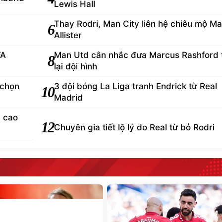
Lewis Hall
Thay Rodri, Man City liên hệ chiêu mộ M
6
Allister
FA
Man Utd cân nhắc đưa Marcus Rashford 
8
lại đội hình
 chọn
3 đội bóng La Liga tranh Endrick từ Real
10
Madrid
d cao
12
Chuyên gia tiết lộ lý do Real từ bỏ Rodri