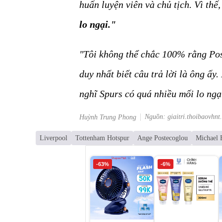
huấn luyện viên và chủ tịch. Vì thế
lo ngại."
"Tôi không thể chắc 100% rằng Post
duy nhất biết câu trả lời là ông ấy.
nghĩ Spurs có quá nhiều mối lo ngạ
Nguồn: giaitri.thoibaovhnt
Huỳnh Trung Phong
Liverpool
Tottenham Hotspur
Ange Postecoglou
Michael 
-63%
-6%