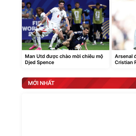
Man Utd được chào mời chiêu mộ
Arsenal 
Djed Spence
Cristian 
MỚI NHẤT