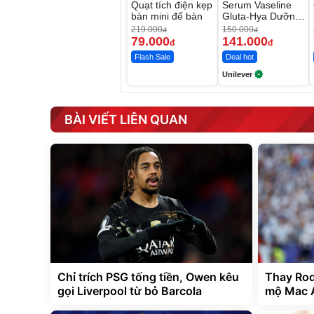
Quạt tích điện kẹp
Serum Vaseline
bàn mini để bàn
Gluta-Hya Dưỡng
Da Sáng Mịn Sau
219.000
150.000
đ
đ
7 Ngày
79.000
141.000
đ
đ
Flash Sale
Deal hot
Unilever
BÀI VIẾT LIÊN QUAN
Chỉ trích PSG tống tiền, Owen kêu
Thay Rodr
gọi Liverpool từ bỏ Barcola
mộ Mac A