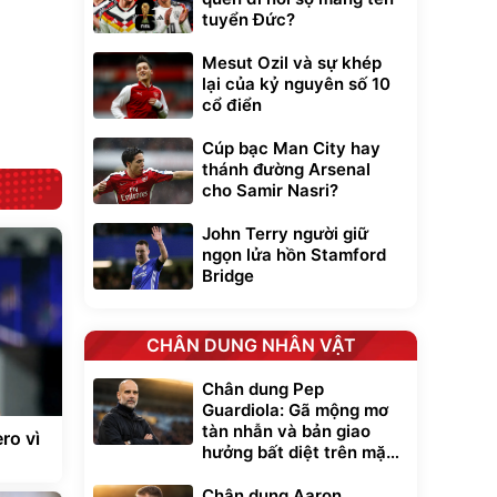
Bạt phủ xe ô tô
Xe đạp điện trợ
tuyển Đức?
cao cấp, tráng
lực G-Force C14
nhôm 03 lớp
gấp gọn bỏ cốp
392.000
9.900.000
đ
đ
tiện lợi
Mesut Ozil và sự khép
325.000
7.092.000
đ
đ
lại của kỷ nguyên số 10
Đã bán nhiều
Đang xem nhiều
cổ điển
G-FORCE VIETNA
Cúp bạc Man City hay
thánh đường Arsenal
cho Samir Nasri?
John Terry người giữ
ngọn lửa hồn Stamford
Bridge
CHÂN DUNG NHÂN VẬT
Chân dung Pep
Guardiola: Gã mộng mơ
tàn nhẫn và bản giao
ro vì
hưởng bất diệt trên mặt
cỏ xanh
Chân dung Aaron