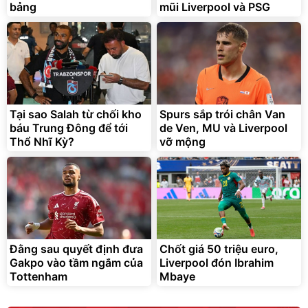
bảng
mũi Liverpool và PSG
Tại sao Salah từ chối kho
Spurs sắp trói chân Van
báu Trung Đông để tới
de Ven, MU và Liverpool
Thổ Nhĩ Kỳ?
vỡ mộng
Đằng sau quyết định đưa
Chốt giá 50 triệu euro,
Gakpo vào tầm ngắm của
Liverpool đón Ibrahim
Tottenham
Mbaye