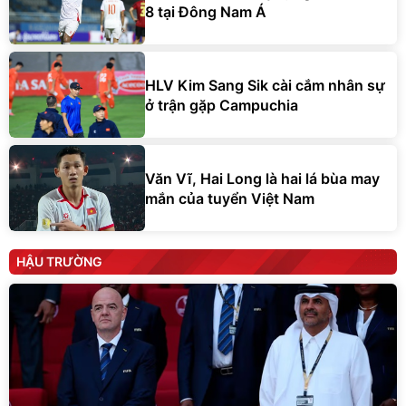
8 tại Đông Nam Á
HLV Kim Sang Sik cài cắm nhân sự
ở trận gặp Campuchia
Văn Vĩ, Hai Long là hai lá bùa may
mắn của tuyển Việt Nam
HẬU TRƯỜNG