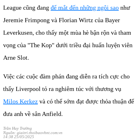
League cũng đang
để mắt đến những ngôi sao
như
Jeremie Frimpong và Florian Wirtz của Bayer
Leverkusen, cho thấy một mùa hè bận rộn và tham
vọng của "The Kop" dưới triều đại huấn luyện viên
Arne Slot.
Việc các cuộc đàm phán đang diễn ra tích cực cho
thấy Liverpool tỏ ra nghiêm túc với thương vụ
Milos Kerkez
và có thể sớm đạt được thỏa thuận để
đưa anh về sân Anfield.
Trần Huy Trưởng
Nguồn: giaitri.thoibaovhnt.com.vn
14:38 25/05/2025