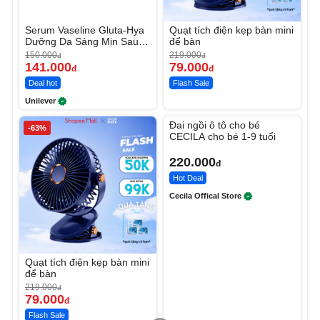
Serum Vaseline Gluta-Hya
Quạt tích điện kẹp bàn mini
Dưỡng Da Sáng Mịn Sau 7
để bàn
Ngày
150.000
219.000
đ
đ
141.000
79.000
đ
đ
Deal hot
Flash Sale
Unilever
Unmute
Đai ngồi ô tô cho bé
-63%
CECILA cho bé 1-9 tuổi
220.000
đ
Hot Deal
Cecila Offical Store
Quạt tích điện kẹp bàn mini
để bàn
219.000
đ
79.000
đ
Flash Sale