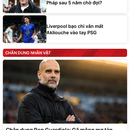
Pháp sau 5 năm chờ đợi?
Liverpool bạo chi vẫn mất
Akliouche vào tay PSG
CHÂN DUNG NHÂN VẬT
Chân dung Pep Guardiola: Gã mộng mơ tàn