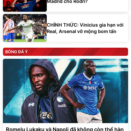
Madrid cho Rodri?
CHÍNH THỨC: Vinicius gia hạn với
Real, Arsenal vỡ mộng bom tấn
BÓNG ĐÁ Ý
Romelu Lukaku và Napoli đã không còn thể hàn