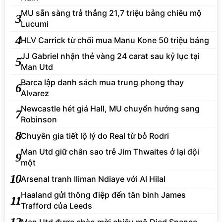
MU sẵn sàng trả thẳng 21,7 triệu bảng chiêu mộ
3
Lucumi
4
HLV Carrick từ chối mua Manu Kone 50 triệu bảng
JJ Gabriel nhận thẻ vàng 24 carat sau kỷ lục tại
5
Man Utd
Barca lập danh sách mua trung phong thay
6
Alvarez
Newcastle hét giá Hall, MU chuyển hướng sang
7
Robinson
8
Chuyên gia tiết lộ lý do Real từ bỏ Rodri
Man Utd giữ chân sao trẻ Jim Thwaites ở lại đội
9
một
10
Arsenal tranh Iliman Ndiaye với Al Hilal
Haaland gửi thông điệp đến tân binh James
11
Trafford của Leeds
12
Man Utd được chào mời chiêu mộ Djed Spence