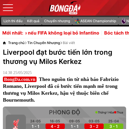
Lịch thi đấu
Kết quả
Chuyển nhượng
ASEAN Championship
N
 không loại bỏ Infantino
Bóc tách thương vụ Rodri từ c
Mới nhất:
Trang chủ
Tin Chuyển Nhượng
Bài viết
Liverpool đạt bước tiến lớn trong
thương vụ Milos Kerkez
14:38 25/05/2025
Theo nguồn tin từ nhà báo Fabrizio
BongDa.com.vn
Romano, Liverpool đã có bước tiến mạnh mẽ trong
thương vụ Milos Kerkez, hậu vệ thuộc biên chế
Bournemouth.
PHONG ĐỘ
Thắng
Hòa
Thua
24-05
16-05
09-05
03-05
25-04
1 - 1
4 - 2
1 - 1
3 - 2
3 - 1