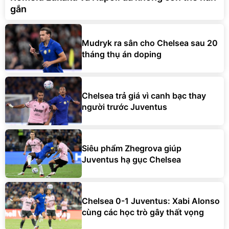
gắn
Mudryk ra sân cho Chelsea sau 20
tháng thụ án doping
Chelsea trả giá vì canh bạc thay
người trước Juventus
Siêu phẩm Zhegrova giúp
Juventus hạ gục Chelsea
Chelsea 0-1 Juventus: Xabi Alonso
cùng các học trò gây thất vọng