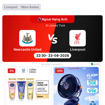
Liverpool
Milos Kerkez
Ngoại Hạng Anh
St James' Park
Newcastle United
Liverpool
22:30
- 23-08-2026
ADVERTISEMENT
-6%
-63%