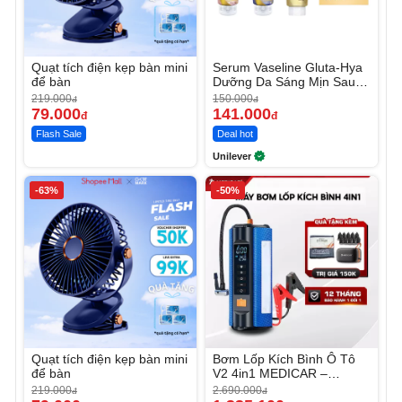
Quạt tích điện kẹp bàn mini
Serum Vaseline Gluta-Hya
để bàn
Dưỡng Da Sáng Mịn Sau 7
Ngày
219.000
150.000
đ
đ
79.000
141.000
đ
đ
Flash Sale
Deal hot
Unilever
-63%
-50%
Quạt tích điện kẹp bàn mini
Bơm Lốp Kích Bình Ô Tô
để bàn
V2 4in1 MEDICAR –
12.000mAh
219.000
2.690.000
đ
đ