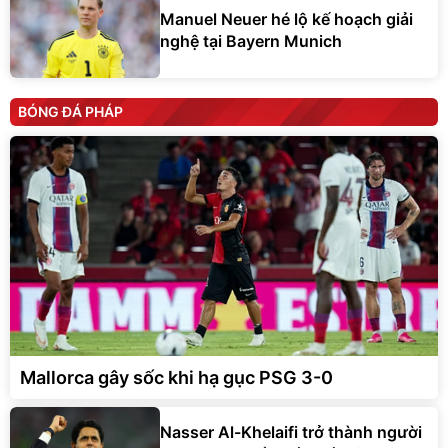
Manuel Neuer hé lộ kế hoạch giải
nghệ tại Bayern Munich
BÓNG ĐÁ PHÁP
Mallorca gây sốc khi hạ gục PSG 3-0
Nasser Al-Khelaifi trở thành người