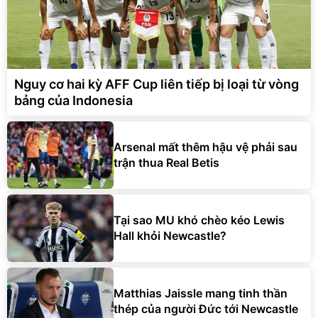
Nguy cơ hai kỳ AFF Cup liên tiếp bị loại từ vòng
bảng của Indonesia
Arsenal mất thêm hậu vệ phải sau
trận thua Real Betis
Tại sao MU khó chèo kéo Lewis
Hall khỏi Newcastle?
Matthias Jaissle mang tinh thần
thép của người Đức tới Newcastle