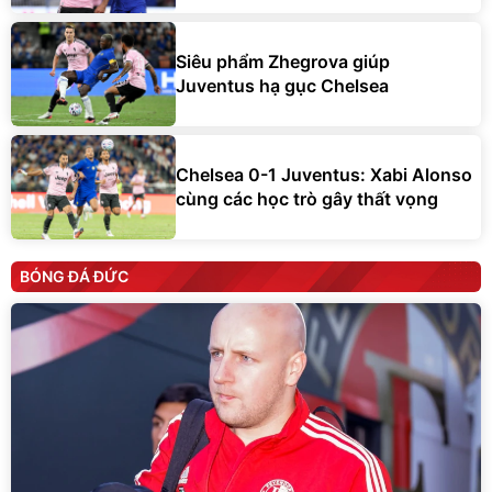
Siêu phẩm Zhegrova giúp
Juventus hạ gục Chelsea
Chelsea 0-1 Juventus: Xabi Alonso
cùng các học trò gây thất vọng
BÓNG ĐÁ ĐỨC