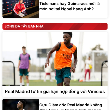
Tielemans hay Guimaraes mới là
món hời tại Ngoại hạng Anh?
BÓNG ĐÁ TÂY BAN NHA
Real Madrid tự tin gia hạn hợp đồng với Vinicius
Cựu Giám đốc Real Madrid khẳng