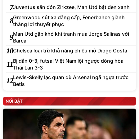
7
Juventus săn đón Zirkzee, Man Utd bật đèn xanh
Greenwood sút xa đẳng cấp, Fenerbahce giành
8
thắng lợi thuyết phục
Man Utd gặp khó khi tranh mua Jorge Salinas với
9
Barca
10
Chelsea loại trừ khả năng chiêu mộ Diogo Costa
Bị dẫn 0-3, futsal Việt Nam lội ngược dòng hòa
11
Thái Lan 3-3
Lewis-Skelly lạc quan dù Arsenal ngã ngựa trước
12
Betis
NỔI BẬT