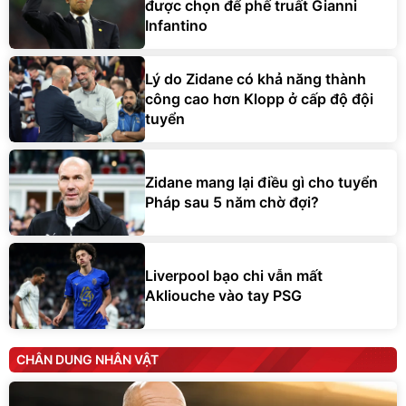
được chọn để phế truất Gianni
Infantino
Lý do Zidane có khả năng thành
công cao hơn Klopp ở cấp độ đội
tuyển
Zidane mang lại điều gì cho tuyển
Pháp sau 5 năm chờ đợi?
Liverpool bạo chi vẫn mất
Akliouche vào tay PSG
CHÂN DUNG NHÂN VẬT