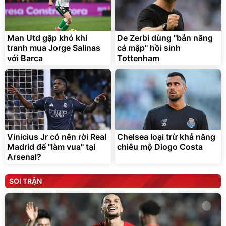
Man Utd gặp khó khi
De Zerbi dùng ''bản năng
tranh mua Jorge Salinas
cá mập'' hồi sinh
với Barca
Tottenham
Vinicius Jr có nên rời Real
Chelsea loại trừ khả năng
Madrid để "làm vua" tại
chiêu mộ Diogo Costa
Arsenal?
SOI TRẬN