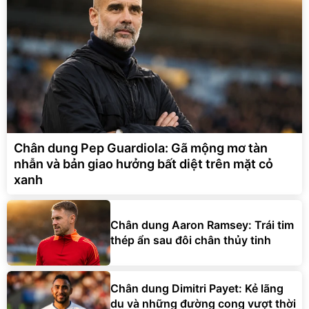
Chân dung Pep Guardiola: Gã mộng mơ tàn
nhẫn và bản giao hưởng bất diệt trên mặt cỏ
xanh
Chân dung Aaron Ramsey: Trái tim
thép ẩn sau đôi chân thủy tinh
Chân dung Dimitri Payet: Kẻ lãng
du và những đường cong vượt thời