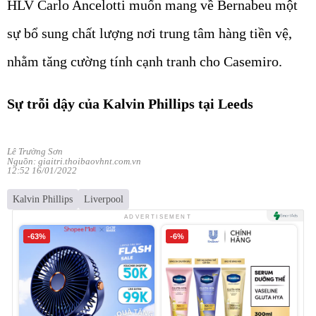
HLV Carlo Ancelotti muốn mang về Bernabeu một
sự bổ sung chất lượng nơi trung tâm hàng tiền vệ,
nhằm tăng cường tính cạnh tranh cho Casemiro.
Sự trỗi dậy của Kalvin Phillips tại Leeds
Lê Trường Sơn
Nguồn: giaitri.thoibaovhnt.com.vn
12:52 16/01/2022
Kalvin Phillips
Liverpool
ADVERTISEMENT
-63%
-6%