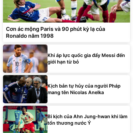
Cơn ác mộng Paris và 90 phút kỳ lạ của
Ronaldo năm 1998
Khi áp lực quốc gia đẩy Messi đến
giới hạn từ bỏ
Kịch bản tự hủy của người Pháp
mang tên Nicolas Anelka
Bi kịch của Ahn Jung-hwan khi làm
tổn thương nước Ý