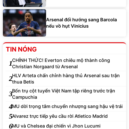
Arsenal đổi hướng sang Barcola
nếu vồ hụt Vinicius
TIN NÓNG
CHÍNH THỨC! Everton chiêu mộ thành công
1
Christian Norgaard từ Arsenal
HLV Arteta chấn chỉnh hàng thủ Arsenal sau trận
2
thua Betis
Bốn trụ cột tuyển Việt Nam tập riêng trước trận
3
Campuchia
4
MU dời trọng tâm chuyển nhượng sang hậu vệ trái
5
Alvarez trực tiếp yêu cầu rời Atletico Madrid
6
MU và Chelsea đại chiến vì Jhon Lucumi