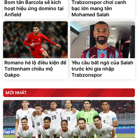
325.000
7.092.000
Bom tấn Barcola sẽ kích
đ
Trabzonspor chơi canh
đ
hoạt hiệu ứng domino tại
bạc lớn mang tên
Đã bán nhiều
Đang xem nhiều
Anfield
Mohamed Salah
G-FORCE VIETNA
Romano hé lộ điều kiện để
Yêu cầu bất ngờ của Salah
Tottenham chiêu mộ
trước khi gia nhập
Gakpo
Trabzonspor
MỚI NHẤT