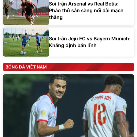
Soi trận Arsenal vs Real Betis:
Pháo thủ sẵn sàng nối dài mạch
thắng
Soi trận Jeju FC vs Bayern Munich:
Khẳng định bản lĩnh
BÓNG ĐÁ VIỆT NAM