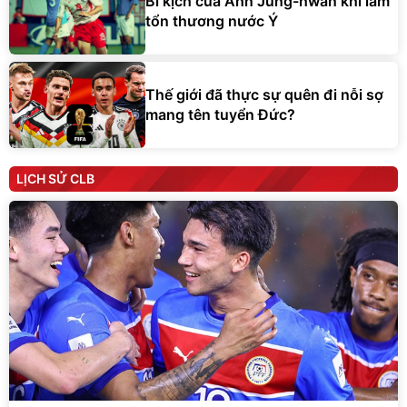
Bi kịch của Ahn Jung-hwan khi làm
tổn thương nước Ý
Thế giới đã thực sự quên đi nỗi sợ
mang tên tuyển Đức?
LỊCH SỬ CLB