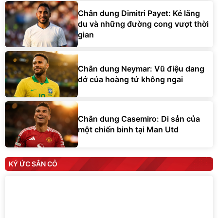
Chân dung Dimitri Payet: Kẻ lãng
du và những đường cong vượt thời
gian
Chân dung Neymar: Vũ điệu dang
dở của hoàng tử không ngai
Chân dung Casemiro: Di sản của
một chiến binh tại Man Utd
KÝ ỨC SÂN CỎ