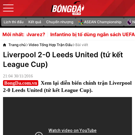
Lịch thi đấu
Kết quả
Chuyển nhượng
ASEAN Championship
N
Infantino bị tố dùng ngân sách UEFA bao nuôi người tình
Mới nhất:
Trang chủ
Video Tổng Hợp Trận Đấu
Bài viết
Liverpool 2-0 Leeds United (tứ kết
League Cup)
21:04 30/11/2016
Xem lại diễn biến chính trận Liverpool
BongDa.com.vn
2-0 Leeds United (tứ kết League Cup).