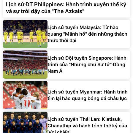
Lịch sử ĐT Philippines: Hành trình xuyên thế kỷ
và sự trỗi dậy của "The Azkals"
Lịch sử tuyển Malaysia: Từ hào
quang "Mãnh hổ" đến những thách
thức thời đại
Lịch sử Đội tuyển Singapore: Hành
trình của "Những chú Sư tử" Đông
Nam Á
Lịch sử tuyển Myanmar: Hành trình
tìm lại hào quang bóng đá châu lục
Lịch sử tuyển Thái Lan: Kiatisuk,
Chanathip và hành trình thế kỷ của
'Voi chiến'