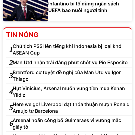
Infantino bị tố dùng ngân sách
UEFA bao nuôi người tình
TIN NÓNG
Chủ tịch PSSI lên tiếng khi Indonesia bị loại khỏi
1
ASEAN Cup
2
Man Utd nhận trái đắng phút chót vụ Pio Esposito
Brentford cự tuyệt đề nghị của Man Utd vụ Igor
3
Thiago
Hụt Vinicius, Arsenal muốn vung tiền mua Kenan
4
Yildiz
Here we go! Liverpool đạt thỏa thuận mượn Ronald
5
Araujo từ Barcelona
Arsenal hoãn công bố Guimaraes vì vướng mắc
6
giấy tờ