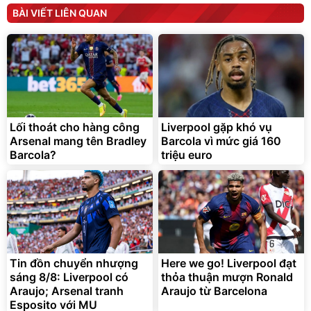
Máy rửa xe cầm tay xịt rửa
BÀI VIẾT LIÊN QUAN
cao áp có tạo bọt tuyết
399.000
đ
Đã bán nhiều
Lối thoát cho hàng công
Liverpool gặp khó vụ
Arsenal mang tên Bradley
Barcola vì mức giá 160
Bơm Lốp Kích Bình Ô Tô
Barcola?
V2 4in1 MEDICAR –
triệu euro
12.000mAh
2.690.000
đ
1.335.100
đ
Hot Deal
Tin đồn chuyển nhượng
Here we go! Liverpool đạt
sáng 8/8: Liverpool có
thỏa thuận mượn Ronald
Araujo; Arsenal tranh
Araujo từ Barcelona
Esposito với MU