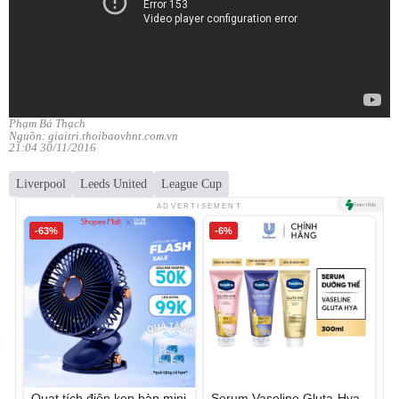
Phạm Bá Thạch
Nguồn: giaitri.thoibaovhnt.com.vn
21:04 30/11/2016
Liverpool
Leeds United
League Cup
ADVERTISEMENT
-63%
-6%
Quạt tích điện kẹp bàn mini
Serum Vaseline Gluta-Hya