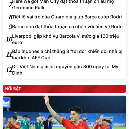
Here we go! Man City đạt thỏa thuận chiêu mộ
7
Geronimo Rulli
8
Tiết lộ vai trò của Guardiola giúp Barca cướp Rodri
9
Barcelona đạt thỏa thuận cá nhân với tiền vệ Rodri
Liverpool gặp khó vụ Barcola vì mức giá 160 triệu
10
euro
Báo Indonesia chỉ thẳng 3 "tội đồ" khiến đội nhà bị
11
loại khỏi AFF Cup
ĐT Việt Nam giải lời nguyền gần 800 ngày tại Mỹ
12
Đình
NỔI BẬT