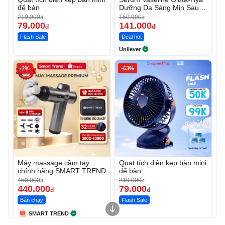
để bàn
Dưỡng Da Sáng Mịn Sau 7
Ngày
219.000
150.000
đ
đ
79.000
141.000
đ
đ
Flash Sale
Deal hot
Unilever
-2%
-63%
Máy massage cầm tay
Quạt tích điện kẹp bàn mini
chính hãng SMART TREND
để bàn
450.000
219.000
đ
đ
440.000
79.000
đ
đ
Bán chạy
Flash Sale
SMART TREND
Unmute