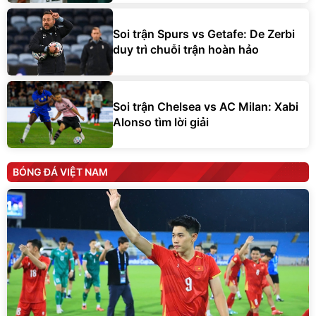
Soi trận Spurs vs Getafe: De Zerbi
duy trì chuỗi trận hoàn hảo
Soi trận Chelsea vs AC Milan: Xabi
Alonso tìm lời giải
BÓNG ĐÁ VIỆT NAM