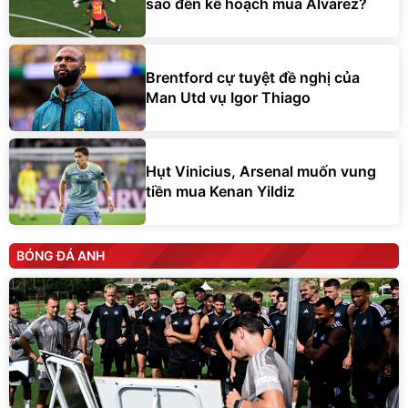
sao đến kế hoạch mua Alvarez?
Brentford cự tuyệt đề nghị của
Man Utd vụ Igor Thiago
Hụt Vinicius, Arsenal muốn vung
tiền mua Kenan Yildiz
BÓNG ĐÁ ANH