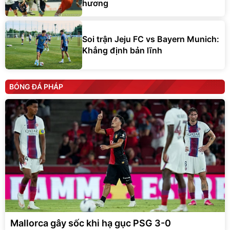
hương
Soi trận Jeju FC vs Bayern Munich:
Khẳng định bản lĩnh
BÓNG ĐÁ PHÁP
Mallorca gây sốc khi hạ gục PSG 3-0