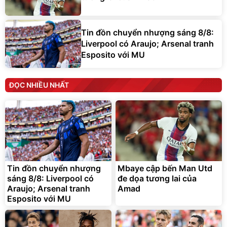
Tin đồn chuyển nhượng sáng 8/8:
Liverpool có Araujo; Arsenal tranh
Esposito với MU
ĐỌC NHIỀU NHẤT
Tin đồn chuyển nhượng
Mbaye cập bến Man Utd
sáng 8/8: Liverpool có
đe dọa tương lai của
Araujo; Arsenal tranh
Amad
Esposito với MU