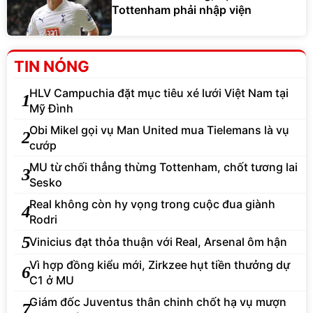
Tottenham phải nhập viện
TIN NÓNG
HLV Campuchia đặt mục tiêu xé lưới Việt Nam tại
1
Mỹ Đình
Obi Mikel gọi vụ Man United mua Tielemans là vụ
2
cướp
MU từ chối thẳng thừng Tottenham, chốt tương lai
3
Sesko
Real không còn hy vọng trong cuộc đua giành
4
Rodri
5
Vinicius đạt thỏa thuận với Real, Arsenal ôm hận
Vì hợp đồng kiểu mới, Zirkzee hụt tiền thưởng dự
6
C1 ở MU
Giám đốc Juventus thân chinh chốt hạ vụ mượn
7