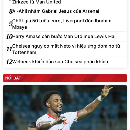
Zirkzee từ Man United
8
Al-Ahli nhắm Gabriel Jesus của Arsenal
Chốt giá 50 triệu euro, Liverpool đón Ibrahim
9
Mbaye
10
Harry Amass cản bước Man Utd mua Lewis Hall
Chelsea nguy cơ mất Neto vì hiệu ứng domino từ
11
Tottenham
12
Welbeck khiến dàn sao Chelsea phấn khích
NỔI BẬT