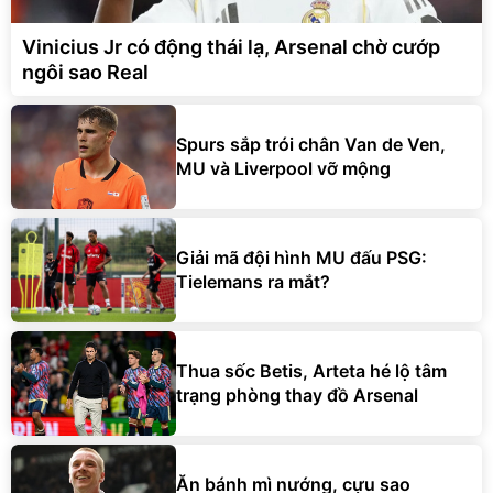
Vinicius Jr có động thái lạ, Arsenal chờ cướp
ngôi sao Real
Spurs sắp trói chân Van de Ven,
MU và Liverpool vỡ mộng
Giải mã đội hình MU đấu PSG:
Tielemans ra mắt?
Thua sốc Betis, Arteta hé lộ tâm
trạng phòng thay đồ Arsenal
Ăn bánh mì nướng, cựu sao