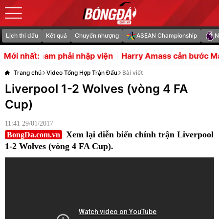
Lịch thi đấu
Kết quả
Chuyển nhượng
ASEAN Championship
N
m phải nhập viện
Harry Amass cản bước Man Utd mua L
Mới nhất:
Trang chủ
Video Tổng Hợp Trận Đấu
Bài viết
Liverpool 1-2 Wolves (vòng 4 FA
Cup)
11:41 29/01/2017
Xem lại diễn biến chính trận Liverpool
BongDa.com.vn
1-2 Wolves (vòng 4 FA Cup).