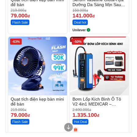
để bàn
Dưỡng Da Sáng Mịn Sau 7
Ngày
219.000
150.000
đ
đ
79.000
141.000
đ
đ
Flash Sale
Deal hot
Unilever
-63%
-50%
Quạt tích điện kẹp bàn mini
Bơm Lốp Kích Bình Ô Tô
để bàn
V2 4in1 MEDICAR –
12.000mAh
219.000
2.690.000
đ
đ
79.000
1.335.100
đ
đ
Flash Sale
Hot Deal
Unmute
Unmute