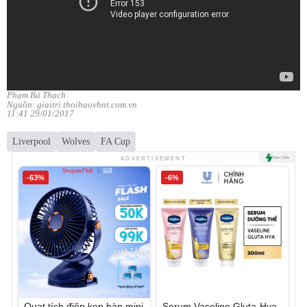
Phạm Bá Thạch
Nguồn: giaitri.thoibaovhnt.com.vn
11:41 29/01/2017
Liverpool
Wolves
FA Cup
ADVERTISEMENT
-63%
-6%
Quạt tích điện kẹp bàn mini
Serum Vaseline Gluta-Hya