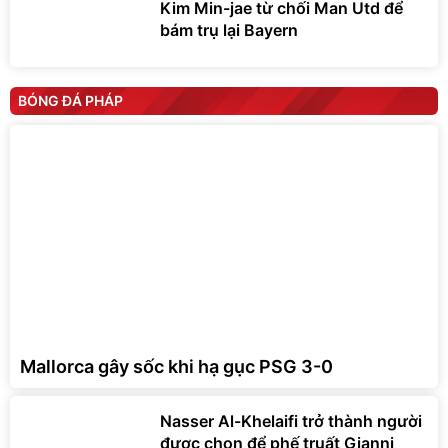
Kim Min-jae từ chối Man Utd để
bám trụ lại Bayern
BÓNG ĐÁ PHÁP
Mallorca gây sốc khi hạ gục PSG 3-0
Nasser Al-Khelaifi trở thành người
được chọn để phế truất Gianni