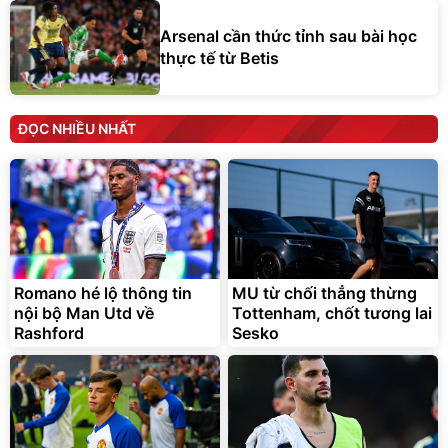
Arsenal cần thức tỉnh sau bài học
thực tế từ Betis
ĐỌC NHIỀU NHẤT
Romano hé lộ thông tin
MU từ chối thẳng thừng
nội bộ Man Utd về
Tottenham, chốt tương lai
Rashford
Sesko