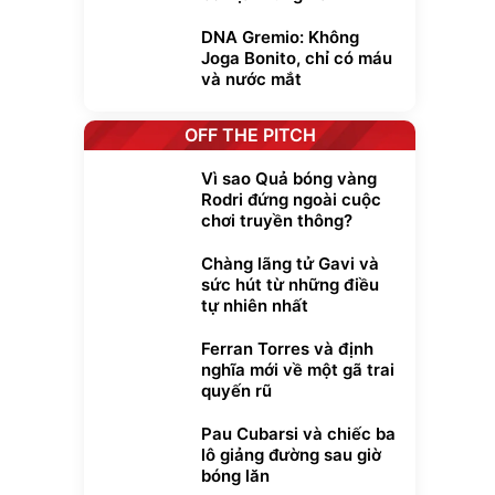
DNA Gremio: Không
Joga Bonito, chỉ có máu
và nước mắt
OFF THE PITCH
Vì sao Quả bóng vàng
Rodri đứng ngoài cuộc
chơi truyền thông?
Unmute
Chàng lãng tử Gavi và
t Bụi Lau
Vali Bamozo
sức hút từ những điều
-001 -
Khung Nhôm
tự nhiên nhất
inh
9066 Size
1.000.000
đ
đ
20/24/28 Cao Cấp
000
825.000
đ
đ
Ferran Torres và định
Flash Sale
nghĩa mới về một gã trai
quyến rũ
Lót ghế ôtô, nâng
Pau Cubarsi và chiếc ba
lưng chống nóng
giúp thoải mái
lô giảng đường sau giờ
trong di chuyển
295.000
bóng lăn
đ