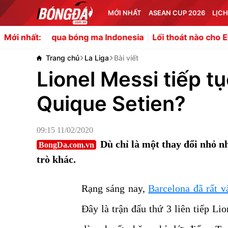
MỚI NHẤT
ASEAN CUP 2026
LỊCH
 bóng ma Indonesia
Lối thoát nào cho Ethan Nwaneri tại
Mới nhất:
Trang chủ
La Liga
Bài viết
Lionel Messi tiếp tụ
Quique Setien?
09:15 11/02/2020
Dù chỉ là một thay đổi nhỏ n
BongDa.com.vn
trò khác.
Rạng sáng nay,
Barcelona đã rất v
Đây là trận đấu thứ 3 liên tiếp Li