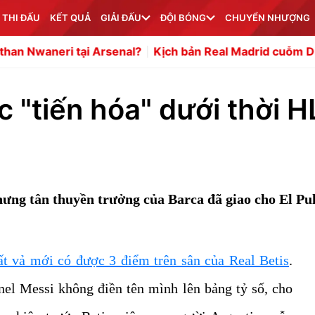
 THI ĐẤU
KẾT QUẢ
GIẢI ĐẤU
ĐỘI BÓNG
CHUYỂN NHƯỢNG
 Arsenal?
Kịch bản Real Madrid cuỗm Diomande trước mũ
c "tiến hóa" dưới thời 
hưng tân thuyền trưởng của Barca đã giao cho El Pul
ất vả mới có được 3 điểm trên sân của Real Betis
.
onel Messi không điền tên mình lên bảng tỷ số, cho