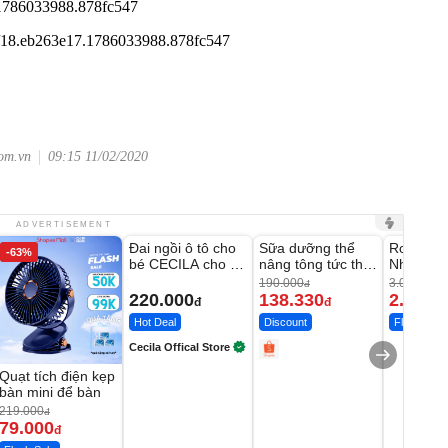
com.vn
09:15 11/02/2020
Unmute
Unmute
Unmute
ADVERTISEMENT
Đai ngồi ô tô cho
Sữa dưỡng thể
Robot Hú
-63%
-27%
bé CECILA cho bé
nâng tông tức thì
Nhà - D2
1-9 tuổi
Vaseline Body
Thông M
190.000
3.000.000
đ
220.000
138.330
2.200.
đ
đ
Hot Deal
Discount
Flash Sale
Cecila Offical Store
Quạt tích điện kẹp
bàn mini để bàn
219.000
đ
79.000
đ