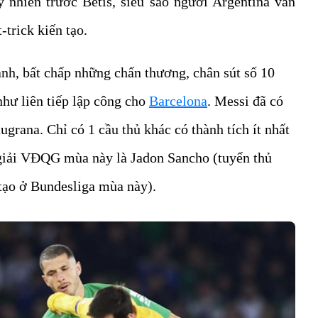
 nhiên trước Betis, siêu sao người Argentina vẫn
-trick kiến tạo.
nh, bất chấp những chấn thương, chân sút số 10
hư liên tiếp lập công cho
Barcelona
. Messi đã có
ugrana. Chỉ có 1 cầu thủ khác có thành tích ít nhất
 giải VĐQG mùa này là Jadon Sancho (tuyển thủ
tạo ở Bundesliga mùa này).