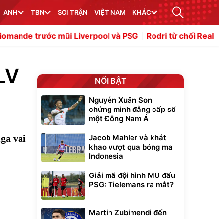
ANH
TBN
SOI TRẬN
VIỆT NAM
KHÁC
i Liverpool và PSG
Rodri từ chối Real Madrid, đạt thỏa
HLV
NỔI BẬT
Nguyễn Xuân Son
chứng minh đẳng cấp số
một Đông Nam Á
ga vai
Jacob Mahler và khát
khao vượt qua bóng ma
Indonesia
Giải mã đội hình MU đấu
PSG: Tielemans ra mắt?
Martin Zubimendi đến