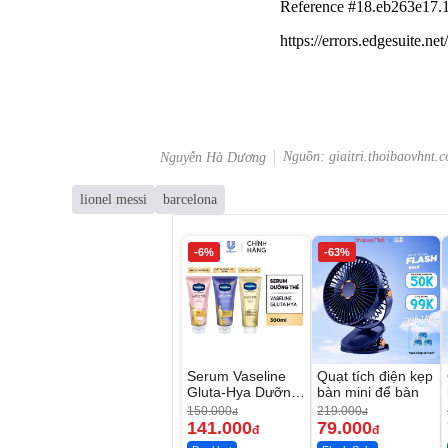
Nguồn: giaitri.thoibaovhnt.
Nguyễn Hà Dương
lionel messi
barcelona
-6%
-63%
Serum Vaseline
Quạt tích điện kẹp
Gluta-Hya Dưỡng
bàn mini để bàn
Da Sáng Mịn Sau
150.000
219.000
đ
đ
7 Ngày
141.000
79.000
đ
đ