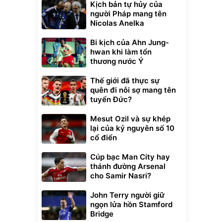
Kịch bản tự hủy của
người Pháp mang tên
Nicolas Anelka
Bi kịch của Ahn Jung-
hwan khi làm tổn
thương nước Ý
Thế giới đã thực sự
quên đi nỗi sợ mang tên
tuyển Đức?
Mesut Ozil và sự khép
lại của kỷ nguyên số 10
cổ điển
Cúp bạc Man City hay
thánh đường Arsenal
cho Samir Nasri?
John Terry người giữ
ngọn lửa hồn Stamford
Bridge