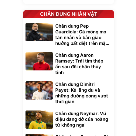
CHÂN DUNG NHÂN VẬT
Chân dung Pep
Guardiola: Gã mộng mơ
tàn nhẫn và bản giao
hưởng bất diệt trên mặt
cỏ xanh
Chân dung Aaron
Ramsey: Trái tim thép
ẩn sau đôi chân thủy
tinh
Chân dung Dimitri
Payet: Kẻ lãng du và
những đường cong vượt
thời gian
Chân dung Neymar: Vũ
điệu dang dở của hoàng
tử không ngai