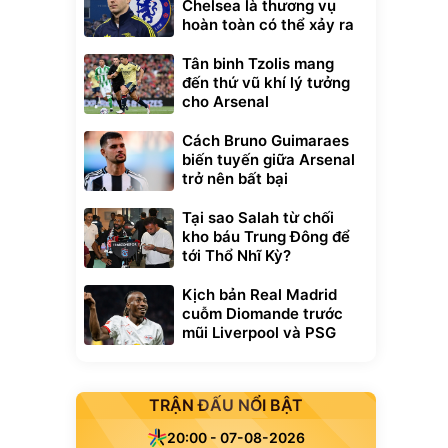
Chelsea là thương vụ
hoàn toàn có thể xảy ra
Tân binh Tzolis mang
đến thứ vũ khí lý tưởng
cho Arsenal
Cách Bruno Guimaraes
biến tuyến giữa Arsenal
trở nên bất bại
Tại sao Salah từ chối
kho báu Trung Đông để
tới Thổ Nhĩ Kỳ?
Kịch bản Real Madrid
cuỗm Diomande trước
mũi Liverpool và PSG
TRẬN ĐẤU NỔI BẬT
20:00 - 07-08-2026