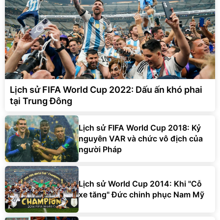
Lịch sử FIFA World Cup 2022: Dấu ấn khó phai
tại Trung Đông
Lịch sử FIFA World Cup 2018: Kỷ
nguyên VAR và chức vô địch của
người Pháp
Lịch sử World Cup 2014: Khi "Cỗ
xe tăng" Đức chinh phục Nam Mỹ