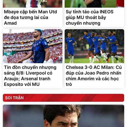
Mbaye cập bến Man Utd
Sự tỉnh táo của INEOS
đe dọa tương lai của
giúp MU thoát bẫy
Amad
chuyển nhượng
Tin đồn chuyển nhượng
Chelsea 3-0 AC Milan: Cú
sáng 8/8: Liverpool có
đúp của Joao Pedro nhấn
Araujo; Arsenal tranh
chìm Amorim và các học
Esposito với MU
trò
SOI TRẬN