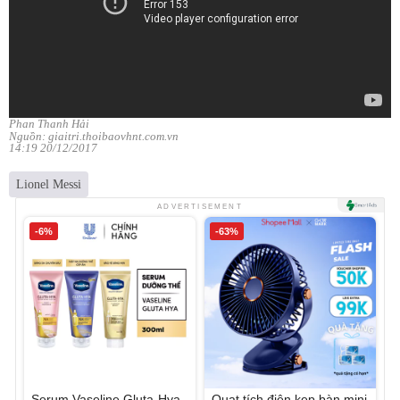
Phan Thanh Hải
Nguồn: giaitri.thoibaovhnt.com.vn
14:19 20/12/2017
Lionel Messi
ADVERTISEMENT
-6%
-63%
Serum Vaseline Gluta-Hya
Quạt tích điện kẹp bàn mini