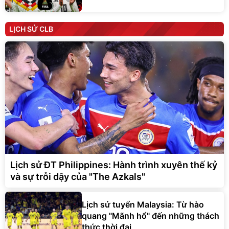
LỊCH SỬ CLB
Lịch sử ĐT Philippines: Hành trình xuyên thế kỷ
và sự trỗi dậy của "The Azkals"
Lịch sử tuyển Malaysia: Từ hào
quang "Mãnh hổ" đến những thách
thức thời đại