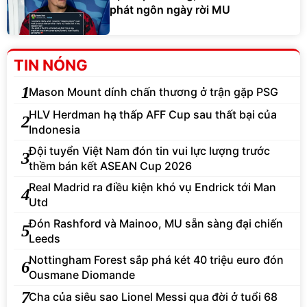
phát ngôn ngày rời MU
TIN NÓNG
1
Mason Mount dính chấn thương ở trận gặp PSG
HLV Herdman hạ thấp AFF Cup sau thất bại của
2
Indonesia
Đội tuyển Việt Nam đón tin vui lực lượng trước
3
thềm bán kết ASEAN Cup 2026
Real Madrid ra điều kiện khó vụ Endrick tới Man
4
Utd
Đón Rashford và Mainoo, MU sẵn sàng đại chiến
5
Leeds
Nottingham Forest sắp phá két 40 triệu euro đón
6
Ousmane Diomande
7
Cha của siêu sao Lionel Messi qua đời ở tuổi 68