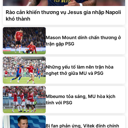
Rào cản khiến thương vụ Jesus gia nhập Napoli
khó thành
Mason Mount dính chấn thương ở
trận gặp PSG
Những yếu tố làm nên trận hòa
nghẹt thở giữa MU và PSG
Mbeumo tỏa sáng, MU hòa kịch
tính với PSG
Bị fan phản ứng, Vitek đính chính