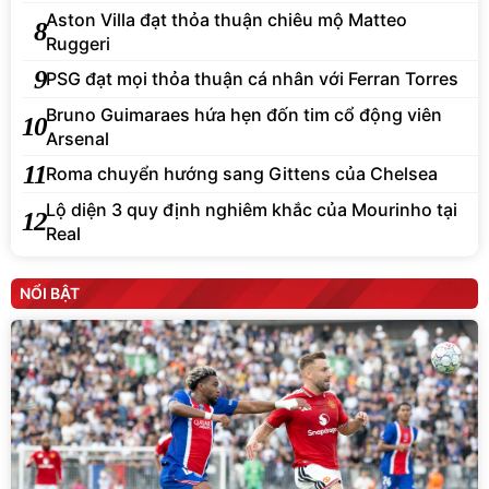
Aston Villa đạt thỏa thuận chiêu mộ Matteo
8
Ruggeri
9
PSG đạt mọi thỏa thuận cá nhân với Ferran Torres
Bruno Guimaraes hứa hẹn đốn tim cổ động viên
10
Arsenal
11
Roma chuyển hướng sang Gittens của Chelsea
Lộ diện 3 quy định nghiêm khắc của Mourinho tại
12
Real
NỔI BẬT