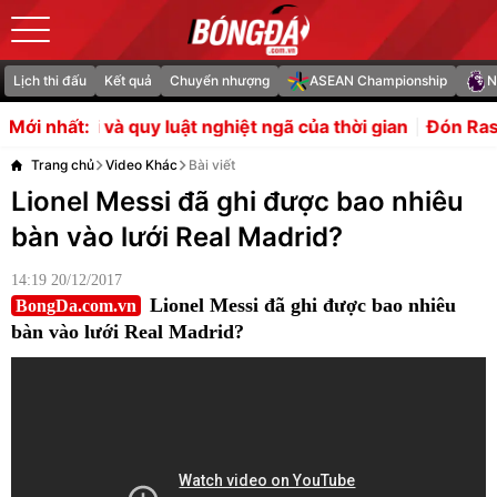
Lịch thi đấu
Kết quả
Chuyển nhượng
ASEAN Championship
N
ật nghiệt ngã của thời gian
Đón Rashford và Mainoo, MU
Mới nhất:
Trang chủ
Video Khác
Bài viết
Lionel Messi đã ghi được bao nhiêu
bàn vào lưới Real Madrid?
14:19 20/12/2017
Lionel Messi đã ghi được bao nhiêu
BongDa.com.vn
bàn vào lưới Real Madrid?