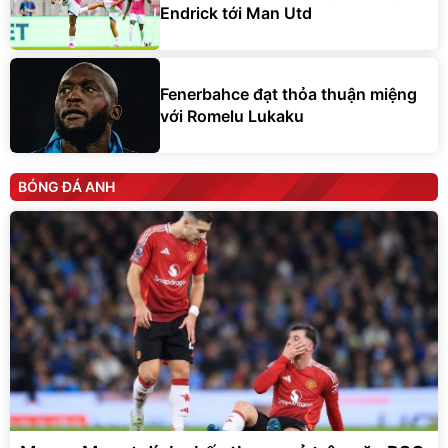
Endrick tới Man Utd
Fenerbahce đạt thỏa thuận miệng
với Romelu Lukaku
BÓNG ĐÁ ANH