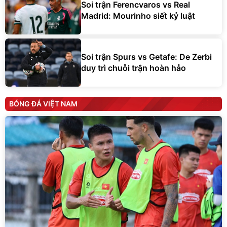
Soi trận Ferencvaros vs Real
Madrid: Mourinho siết kỷ luật
Soi trận Spurs vs Getafe: De Zerbi
duy trì chuỗi trận hoàn hảo
BÓNG ĐÁ VIỆT NAM