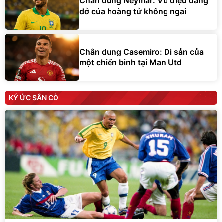
Chân dung Neymar: Vũ điệu dang
dở của hoàng tử không ngai
Chân dung Casemiro: Di sản của
một chiến binh tại Man Utd
KÝ ỨC SÂN CỎ