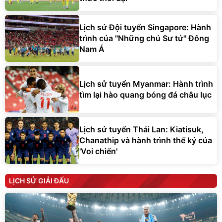
Lịch sử Đội tuyển Singapore: Hành
trình của "Những chú Sư tử" Đông
Nam Á
Lịch sử tuyển Myanmar: Hành trình
tìm lại hào quang bóng đá châu lục
Lịch sử tuyển Thái Lan: Kiatisuk,
Chanathip và hành trình thế kỷ của
'Voi chiến'
LỊCH SỬ GIẢI ĐẤU