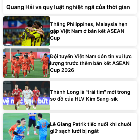
Quang Hải và quy luật nghiệt ngã của thời gian
Thắng Philippines, Malaysia hẹn
gặp Việt Nam ở bán kết ASEAN
Cup
Đội tuyển Việt Nam đón tin vui lực
lượng trước thềm bán kết ASEAN
Cup 2026
Thành Long là "trái tim" mới trong
sơ đồ của HLV Kim Sang-sik
Lê Giang Patrik tiếc nuối khi chuỗi
giữ sạch lưới bị ngắt