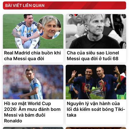
Máy ép chậm trái cây
Máy rửa xe cầm tay xịt rửa
BÀI VIẾT LIÊN QUAN
Elmich JEE 1855OL
cao áp có tạo bọt tuyết
3.000.000
đ
2.143.650
399.000
đ
đ
Flash Sale
Đã bán nhiều
Real Madrid chia buồn khi
Cha của siêu sao Lionel
cha Messi qua đời
Messi qua đời ở tuổi 68
Bạt phủ xe ô tô cao cấp,
Xe đạp điện trợ lực G-
tráng nhôm 03 lớp
Force C14 gấp gọn bỏ cốp
tiện lợi
Hồ sơ mật World Cup
Nguyên lý vận hành của
392.000
9.900.000
đ
đ
325.000
7.092.000
2026: Âm mưu đánh bom
đ
lối đá kiểm soát bóng Tiki-
đ
Messi và bám đuôi
taka
Đã bán nhiều
Đang xem nhiều
Ronaldo
G-FORCE VIETNA