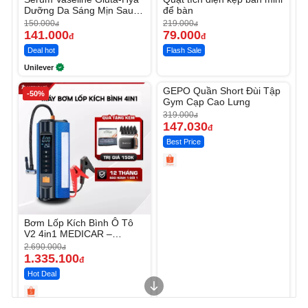
Dưỡng Da Sáng Mịn Sau 7
để bàn
Ngày
150.000
219.000
đ
đ
141.000
79.000
đ
đ
Deal hot
Flash Sale
Unilever
Unmute
GEPO Quần Short Đùi Tập
-50%
-53%
Gym Cạp Cao Lưng
319.000
đ
147.030
đ
Best Price
Bơm Lốp Kích Bình Ô Tô
V2 4in1 MEDICAR –
12.000mAh
2.690.000
đ
1.335.100
đ
Hot Deal
Unmute
Unmute