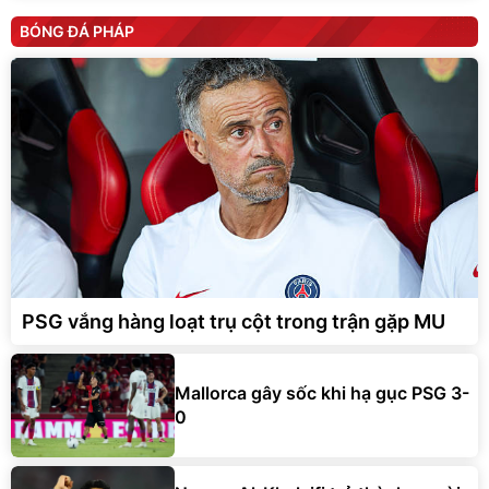
BÓNG ĐÁ PHÁP
PSG vắng hàng loạt trụ cột trong trận gặp MU
Mallorca gây sốc khi hạ gục PSG 3-
0