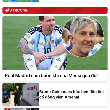
HẬU TRƯỜNG
Real Madrid chia buồn khi cha Messi qua đời
Bruno Guimaraes hứa hẹn đốn tim
cổ động viên Arsenal