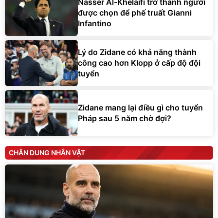
Nasser Al-Khelaifi trở thành người
được chọn để phế truất Gianni
Infantino
Lý do Zidane có khả năng thành
công cao hơn Klopp ở cấp độ đội
tuyển
Zidane mang lại điều gì cho tuyển
Pháp sau 5 năm chờ đợi?
CHÂN DUNG NHÂN VẬT