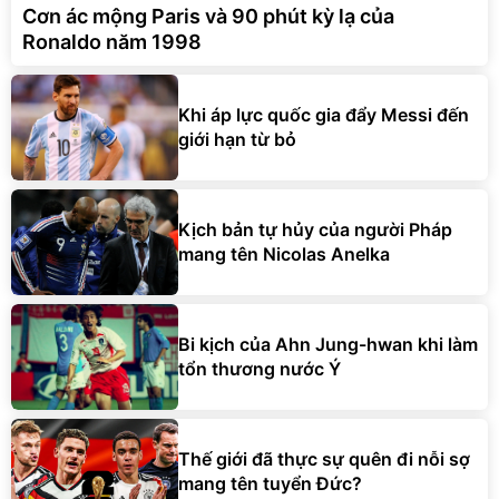
Cơn ác mộng Paris và 90 phút kỳ lạ của
Ronaldo năm 1998
Khi áp lực quốc gia đẩy Messi đến
giới hạn từ bỏ
Kịch bản tự hủy của người Pháp
mang tên Nicolas Anelka
Bi kịch của Ahn Jung-hwan khi làm
tổn thương nước Ý
Thế giới đã thực sự quên đi nỗi sợ
mang tên tuyển Đức?