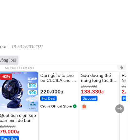
m.vn
19:53 26/03/2021
vòng loại
Unmute
Unmute
Unmute
ADVERTISEMENT
Đai ngồi ô tô cho
Sữa dưỡng thể
Robot Hú
-63%
-27%
bé CECILA cho bé
nâng tông tức thì
Nhà - D2
1-9 tuổi
Vaseline Body
Thông M
190.000
3.000.000
đ
220.000
138.330
2.200.
đ
đ
Hot Deal
Discount
Flash Sale
Cecila Offical Store
Quạt tích điện kẹp
bàn mini để bàn
219.000
đ
79.000
đ
Flash Sale