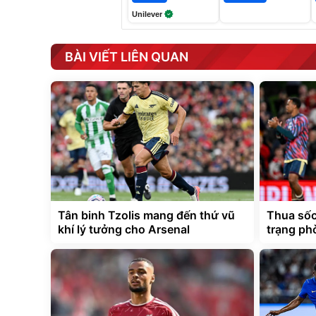
Unilever
BÀI VIẾT LIÊN QUAN
Tân binh Tzolis mang đến thứ vũ
Thua sốc 
khí lý tưởng cho Arsenal
trạng ph