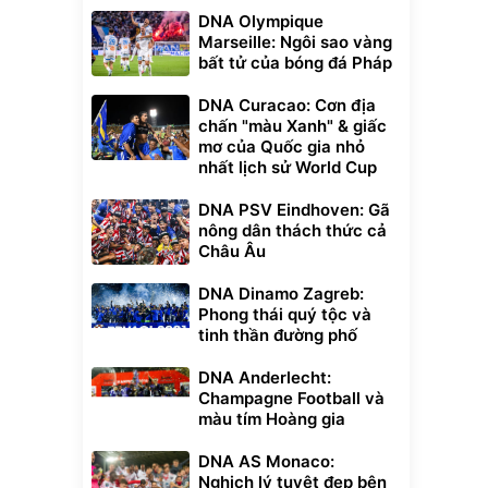
DNA Olympique
Marseille: Ngôi sao vàng
bất tử của bóng đá Pháp
DNA Curacao: Cơn địa
chấn "màu Xanh" & giấc
mơ của Quốc gia nhỏ
nhất lịch sử World Cup
DNA PSV Eindhoven: Gã
nông dân thách thức cả
Unmute
Châu Âu
t Bụi Lau
Vali Bamozo
-001 -
Khung Nhôm
DNA Dinamo Zagreb:
inh
9066 Size
1.000.000
đ
đ
Phong thái quý tộc và
20/24/28 Cao Cấp
000
825.000
đ
đ
tinh thần đường phố
Flash Sale
DNA Anderlecht:
Champagne Football và
Lót ghế ôtô, nâng
màu tím Hoàng gia
lưng chống nóng
giúp thoải mái
trong di chuyển
295.000
DNA AS Monaco:
đ
Nghịch lý tuyệt đẹp bên
Đã bán nhiều