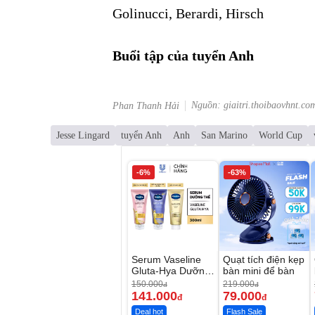
Golinucci, Berardi, Hirsch
Buổi tập của tuyển Anh
Nguồn: giaitri.thoibaovhnt.co
Phan Thanh Hải
Jesse Lingard
tuyển Anh
Anh
San Marino
World Cup
-6%
-63%
Serum Vaseline
Quạt tích điện kẹp
Gluta-Hya Dưỡng
bàn mini để bàn
Da Sáng Mịn Sau
150.000
219.000
đ
đ
7 Ngày
141.000
79.000
đ
đ
Deal hot
Flash Sale