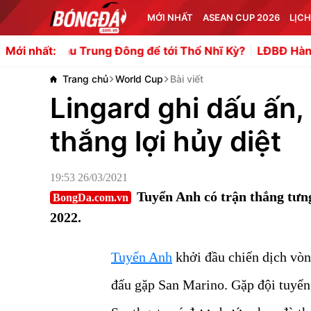
MỚI NHẤT
ASEAN CUP 2026
LỊCH
 Trung Đông để tới Thổ Nhĩ Kỳ?
LĐBĐ Hàn Quốc hối lộ trọ
Mới nhất:
Trang chủ
World Cup
Bài viết
Lingard ghi dấu ấn,
thắng lợi hủy diệt
19:53 26/03/2021
Tuyển Anh có trận thắng tư
BongDa.com.vn
2022.
Tuyển Anh
khởi đầu chiến dịch vòn
đấu gặp San Marino. Gặp đội tuyển 