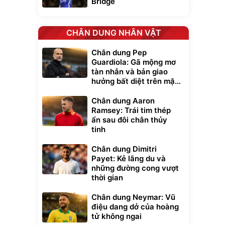
Bridge
CHÂN DUNG NHÂN VẬT
Chân dung Pep
Guardiola: Gã mộng mơ
tàn nhẫn và bản giao
hưởng bất diệt trên mặt
cỏ xanh
Chân dung Aaron
Ramsey: Trái tim thép
ẩn sau đôi chân thủy
tinh
Chân dung Dimitri
Payet: Kẻ lãng du và
những đường cong vượt
thời gian
Chân dung Neymar: Vũ
điệu dang dở của hoàng
tử không ngai