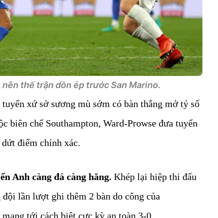
nên thế trận dồn ép trước San Marino.
i tuyển xứ sở sương mù sớm có bàn thắng mở tỷ số
huộc biên chế Southampton, Ward-Prowse đưa tuyển
 dứt điểm chính xác.
yển Anh càng đá càng hăng.
Khép lại hiệp thi đấu
 đội lần lượt ghi thêm 2 bàn do công của
mang tới cách biệt cực kỳ an toàn 3-0.