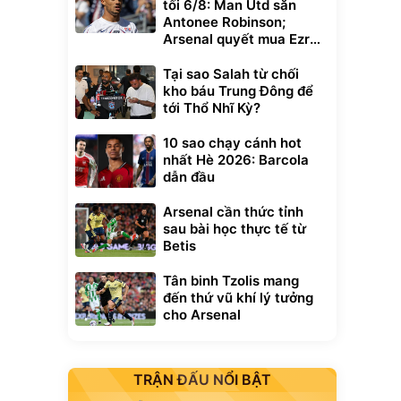
tối 6/8: Man Utd săn
Antonee Robinson;
Arsenal quyết mua Ezri
Konsa
Tại sao Salah từ chối
kho báu Trung Đông để
tới Thổ Nhĩ Kỳ?
10 sao chạy cánh hot
nhất Hè 2026: Barcola
dẫn đầu
Arsenal cần thức tỉnh
sau bài học thực tế từ
Betis
Tân binh Tzolis mang
đến thứ vũ khí lý tưởng
cho Arsenal
TRẬN ĐẤU NỔI BẬT