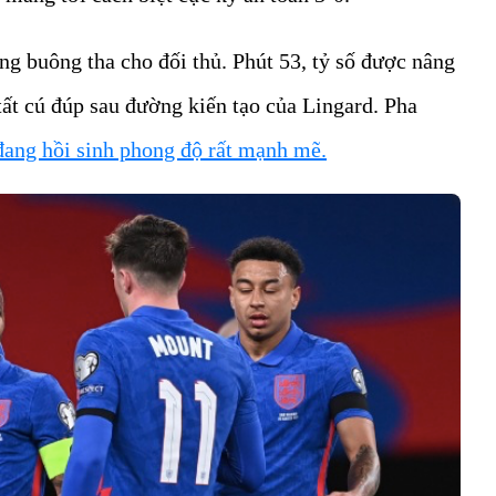
g buông tha cho đối thủ. Phút 53, tỷ số được nâng
tất cú đúp sau đường kiến tạo của Lingard. Pha
đang hồi sinh phong độ rất mạnh mẽ.