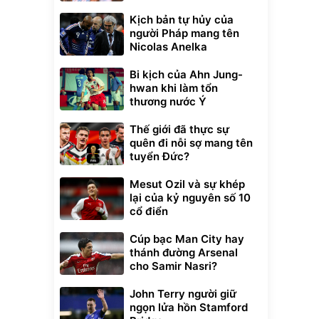
Kịch bản tự hủy của
người Pháp mang tên
Nicolas Anelka
Bi kịch của Ahn Jung-
hwan khi làm tổn
thương nước Ý
Thế giới đã thực sự
quên đi nỗi sợ mang tên
tuyển Đức?
Mesut Ozil và sự khép
lại của kỷ nguyên số 10
cổ điển
Cúp bạc Man City hay
thánh đường Arsenal
cho Samir Nasri?
John Terry người giữ
ngọn lửa hồn Stamford