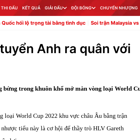
 THI ĐẤU
KẾT QUẢ
GIẢI ĐẤU
ĐỘI BÓNG
CHUYỂN NHƯỢNG
ng tài bằng tình dục
Soi trận Malaysia vs Philippines: Chủ
 tuyển Anh ra quân với
ng bừng trong khuôn khổ mở màn vòng loại World C
g loại World Cup 2022 khu vực châu Âu bằng trận
nhược tiểu này là cơ hội để thầy trò HLV Gareth