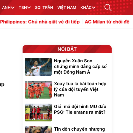
ANH
TBN
SOI TRẬN
VIỆT NAM
KHÁC
 nhà giật vé đi tiếp
AC Milan từ chối đề nghị 35 triệu e
NỔI BẬT
Nguyễn Xuân Son
chứng minh đẳng cấp số
một Đông Nam Á
up
Xoay tua là bài toán hợp
lý của đội tuyển Việt
Nam
Giải mã đội hình MU đấu
PSG: Tielemans ra mắt?
Tin đồn chuyển nhượng