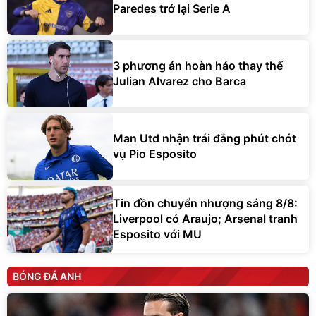
3 phương án hoàn hảo thay thế
Julian Alvarez cho Barca
Man Utd nhận trái đắng phút chót
vụ Pio Esposito
Tin đồn chuyển nhượng sáng 8/8:
Liverpool có Araujo; Arsenal tranh
Esposito với MU
BÓNG ĐÁ ANH