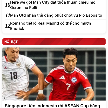
11
Man Utd nhận trái đắng phút chót vụ Pio Esposito
Romano tiết lộ Real Madrid có thể cho mượn
12
Endrick
NỔI BẬT
Singapore tiễn Indonesia rời ASEAN Cup bằng
trận hòa kịch tính