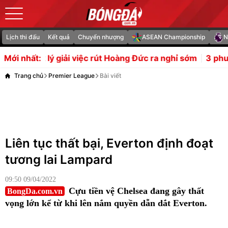
Lịch thi đấu
Kết quả
Chuyển nhượng
ASEAN Championship
N
c rút Hoàng Đức ra nghỉ sớm
3 phương án hoàn hảo thay t
Mới nhất:
Trang chủ
Premier League
Bài viết
Liên tục thất bại, Everton định đoạt
tương lai Lampard
09:50 09/04/2022
Cựu tiền vệ Chelsea đang gây thất
BongDa.com.vn
vọng lớn kể từ khi lên nắm quyền dẫn dắt Everton.
Frank Lampard với tư cách là cầu thủ và HLV