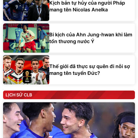
Bi kịch của Ahn Jung-hwan khi làm
tổn thương nước Ý
Thế giới đã thực sự quên đi nỗi sợ
mang tên tuyển Đức?
LỊCH SỬ CLB