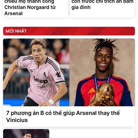
Arsenal
MỚI NHẤT
7 phương án B có thể giúp Arsenal thay thế
Vinicius
AC Milan muốn đưa Leandro
Paredes trở lại Serie A