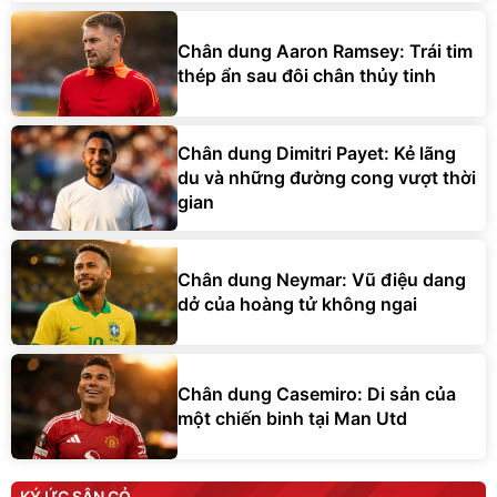
Chân dung Aaron Ramsey: Trái tim
thép ẩn sau đôi chân thủy tinh
Chân dung Dimitri Payet: Kẻ lãng
du và những đường cong vượt thời
gian
Chân dung Neymar: Vũ điệu dang
dở của hoàng tử không ngai
Chân dung Casemiro: Di sản của
một chiến binh tại Man Utd
KÝ ỨC SÂN CỎ