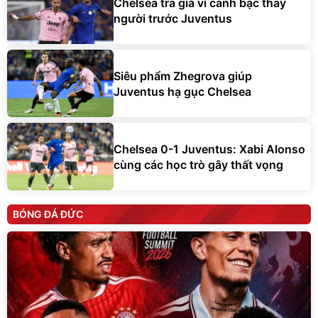
Chelsea trả giá vì canh bạc thay
người trước Juventus
Siêu phẩm Zhegrova giúp
Juventus hạ gục Chelsea
Chelsea 0-1 Juventus: Xabi Alonso
cùng các học trò gây thất vọng
BÓNG ĐÁ ĐỨC