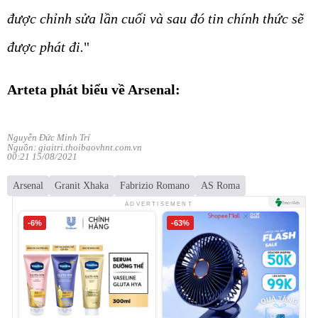
được chỉnh sửa lần cuối và sau đó tin chính thức sẽ
được phát đi.
"
Arteta phát biểu về Arsenal:
Nguyễn Đức Minh Trí
Nguồn: giaitri.thoibaovhnt.com.vn
00:21 15/08/2021
Arsenal
Granit Xhaka
Fabrizio Romano
AS Roma
ADVERTISEMENT
-6%
-63%