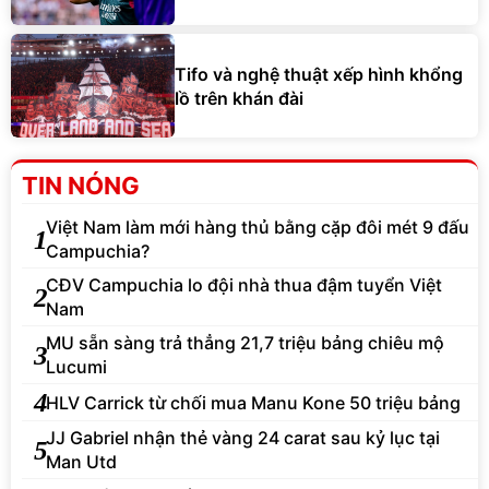
Tifo và nghệ thuật xếp hình khổng
lồ trên khán đài
TIN NÓNG
Việt Nam làm mới hàng thủ bằng cặp đôi mét 9 đấu
1
Campuchia?
CĐV Campuchia lo đội nhà thua đậm tuyển Việt
2
Nam
MU sẵn sàng trả thẳng 21,7 triệu bảng chiêu mộ
3
Lucumi
4
HLV Carrick từ chối mua Manu Kone 50 triệu bảng
JJ Gabriel nhận thẻ vàng 24 carat sau kỷ lục tại
5
Man Utd