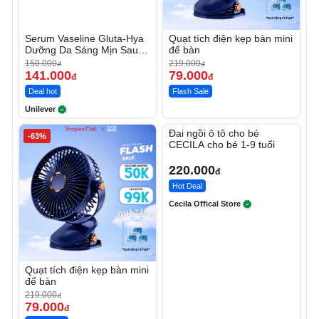
Serum Vaseline Gluta-Hya
Quạt tích điện kẹp bàn mini
Dưỡng Da Sáng Mịn Sau 7
để bàn
Ngày
150.000
219.000
đ
đ
141.000
79.000
đ
đ
Deal hot
Flash Sale
Unilever
Unmute
Đai ngồi ô tô cho bé
-63%
CECILA cho bé 1-9 tuổi
220.000
đ
Hot Deal
Cecila Offical Store
Quạt tích điện kẹp bàn mini
để bàn
219.000
đ
79.000
đ