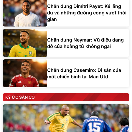
Chân dung Dimitri Payet: Kẻ lãng
du và những đường cong vượt thời
gian
Chân dung Neymar: Vũ điệu dang
dở của hoàng tử không ngai
Chân dung Casemiro: Di sản của
một chiến binh tại Man Utd
KÝ ỨC SÂN CỎ