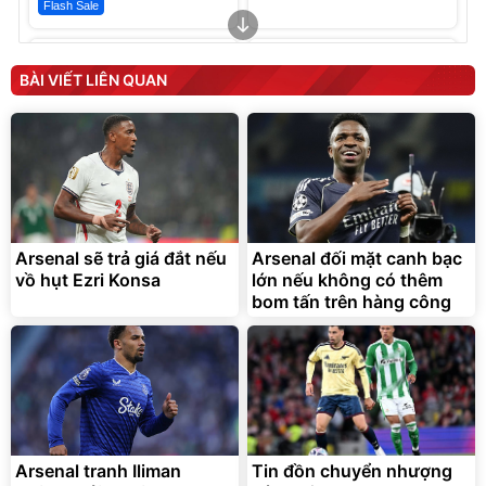
Flash Sale
Unmute
Unmute
Sữa dưỡng thể nâng tông
Robot Hút Bụi Lau Nhà -
tức thì Vaseline Body
D2-001 - Thông Minh
BÀI VIẾT LIÊN QUAN
190.000
3.000.000
đ
đ
138.330
2.200.000
đ
đ
Discount
Flash Sale
Unmute
Vali Bamozo Khung Nhôm
9066 Size 20/24/28 Cao
Cấp
1.000.000
đ
825.000
Arsenal sẽ trả giá đắt nếu
Arsenal đối mặt canh bạc
đ
vồ hụt Ezri Konsa
lớn nếu không có thêm
Flash Sale
bom tấn trên hàng công
Lót ghế ôtô, nâng lưng
chống nóng giúp thoải mái
trong di chuyển
295.000
Arsenal tranh Iliman
Tin đồn chuyển nhượng
đ