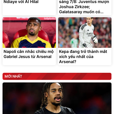
Ndiaye với Al Hilal
sáng 7/8: Juventus mượn
Đã bán nhiều
Joshua Zirkzee;
Galatasaray muốn có
Gabriel Martinelli
Napoli cân nhắc chiêu mộ
Kepa đang trở thành mắt
Gabriel Jesus từ Arsenal
xích yếu nhất của
Arsenal?
MỚI NHẤT