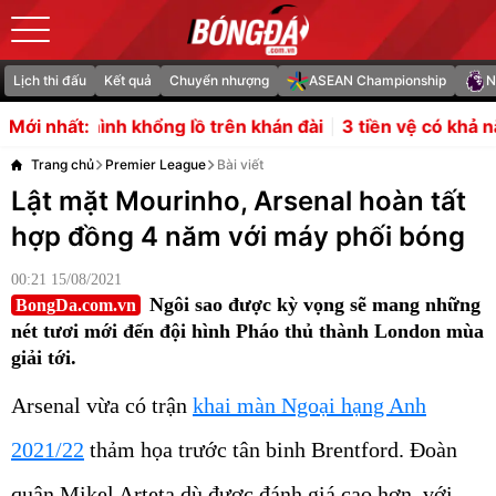
Lịch thi đấu
Kết quả
Chuyển nhượng
ASEAN Championship
N
ng lồ trên khán đài
3 tiền vệ có khả năng gia nhập Man U
Mới nhất:
Trang chủ
Premier League
Bài viết
Lật mặt Mourinho, Arsenal hoàn tất
hợp đồng 4 năm với máy phối bóng
00:21 15/08/2021
Ngôi sao được kỳ vọng sẽ mang những
BongDa.com.vn
nét tươi mới đến đội hình Pháo thủ thành London mùa
giải tới.
Arsenal vừa có trận
khai màn Ngoại hạng Anh
2021/22
thảm họa trước tân binh Brentford. Đoàn
quân Mikel Arteta dù được đánh giá cao hơn, với