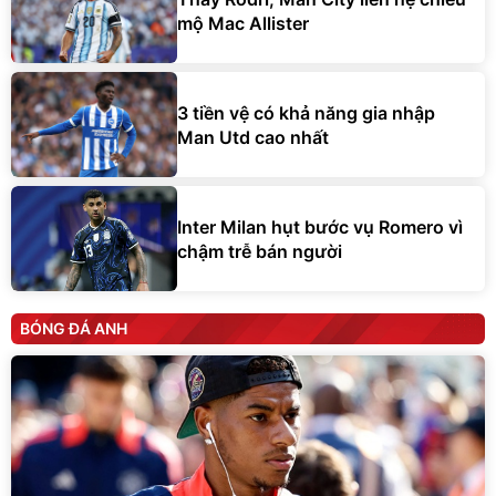
mộ Mac Allister
3 tiền vệ có khả năng gia nhập
Man Utd cao nhất
Inter Milan hụt bước vụ Romero vì
chậm trễ bán người
BÓNG ĐÁ ANH