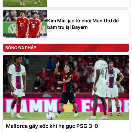
Kim Min-jae từ chối Man Utd để
bám trụ lại Bayern
BÓNG ĐÁ PHÁP
Mallorca gây sốc khi hạ gục PSG 3-0