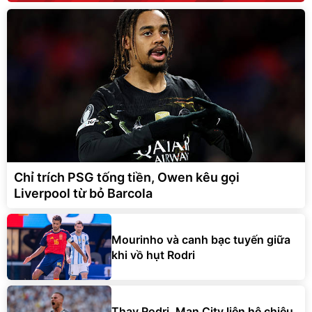
Chỉ trích PSG tống tiền, Owen kêu gọi
Liverpool từ bỏ Barcola
Mourinho và canh bạc tuyến giữa
khi vồ hụt Rodri
Thay Rodri, Man City liên hệ chiêu