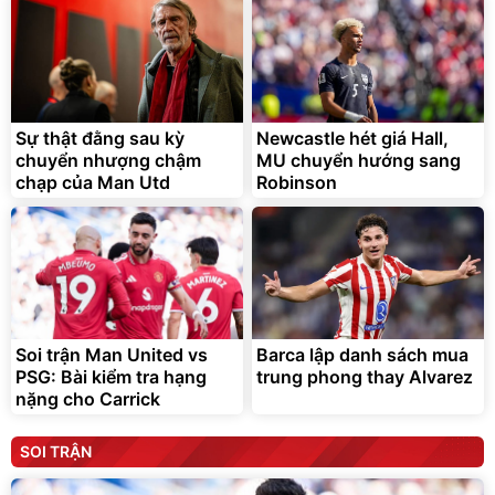
Sự thật đằng sau kỳ
Newcastle hét giá Hall,
chuyển nhượng chậm
MU chuyển hướng sang
chạp của Man Utd
Robinson
Soi trận Man United vs
Barca lập danh sách mua
PSG: Bài kiểm tra hạng
trung phong thay Alvarez
nặng cho Carrick
SOI TRẬN