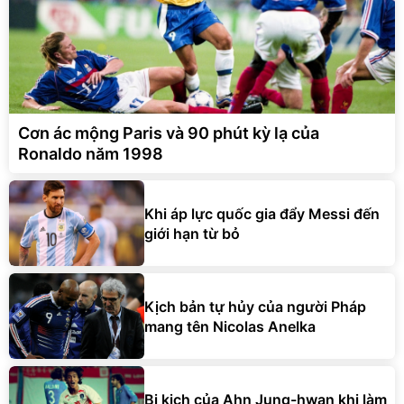
Cơn ác mộng Paris và 90 phút kỳ lạ của
Ronaldo năm 1998
Khi áp lực quốc gia đẩy Messi đến
giới hạn từ bỏ
Kịch bản tự hủy của người Pháp
mang tên Nicolas Anelka
Bi kịch của Ahn Jung-hwan khi làm