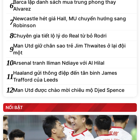
Barca lập danh sách mua trung phong thay
6
Alvarez
Newcastle hét giá Hall, MU chuyển hướng sang
7
Robinson
8
Chuyên gia tiết lộ lý do Real từ bỏ Rodri
Man Utd giữ chân sao trẻ Jim Thwaites ở lại đội
9
một
10
Arsenal tranh Iliman Ndiaye với Al Hilal
Haaland gửi thông điệp đến tân binh James
11
Trafford của Leeds
12
Man Utd được chào mời chiêu mộ Djed Spence
NỔI BẬT