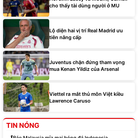
cho thấy tài dùng người ở MU
Lộ diện hai vị trí Real Madrid ưu
tiên nâng cấp
Juventus chặn đứng tham vọng
mua Kenan Yildiz của Arsenal
Viettel ra mắt thủ môn Việt kiều
Lawrence Caruso
TIN NÓNG
1
Báo Malaysia mỉa mai bóng đá Indonesia