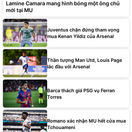
Lamine Camara mang hình bóng một ông chủ
mới tại MU
Juventus chặn đứng tham vọng
mua Kenan Yildiz của Arsenal
Thần tượng Man Utd, Louis Page
lắc đầu với Arsenal
Barca thách giá PSG vụ Ferran
Torres
Romano xác nhận MU hết cửa mua
Tchouameni