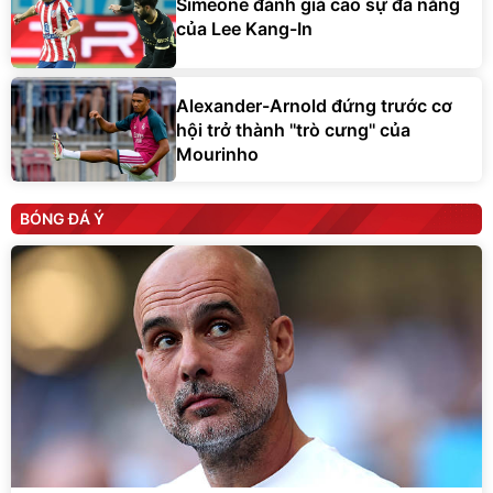
Simeone đánh giá cao sự đa năng
của Lee Kang-In
Alexander-Arnold đứng trước cơ
hội trở thành ''trò cưng'' của
Mourinho
BÓNG ĐÁ Ý