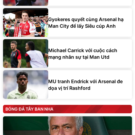
Gyokeres quyết cùng Arsenal hạ
Man City để lấy Siêu cúp Anh
Michael Carrick với cuộc cách
mạng nhân sự tại Man Utd
MU tranh Endrick với Arsenal đe
dọa vị trí Rashford
BÓNG ĐÁ TÂY BAN NHA