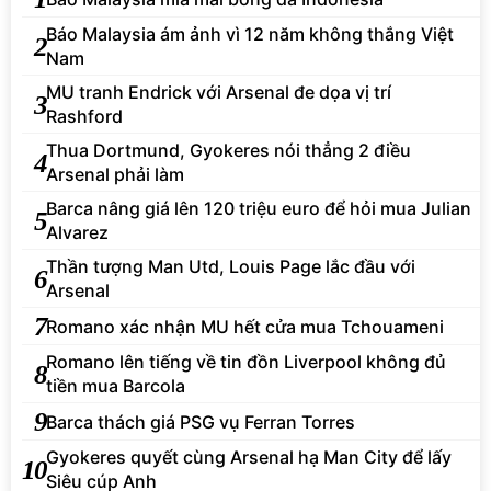
Báo Malaysia ám ảnh vì 12 năm không thắng Việt
2
Nam
MU tranh Endrick với Arsenal đe dọa vị trí
3
Rashford
Thua Dortmund, Gyokeres nói thẳng 2 điều
4
Arsenal phải làm
Barca nâng giá lên 120 triệu euro để hỏi mua Julian
5
Alvarez
Thần tượng Man Utd, Louis Page lắc đầu với
6
Arsenal
7
Romano xác nhận MU hết cửa mua Tchouameni
Romano lên tiếng về tin đồn Liverpool không đủ
8
tiền mua Barcola
9
Barca thách giá PSG vụ Ferran Torres
Gyokeres quyết cùng Arsenal hạ Man City để lấy
10
Siêu cúp Anh