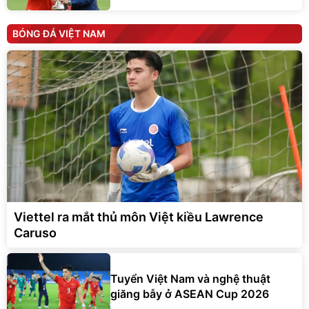
BÓNG ĐÁ VIỆT NAM
Viettel ra mắt thủ môn Việt kiều Lawrence
Caruso
Tuyển Việt Nam và nghệ thuật
giăng bẫy ở ASEAN Cup 2026