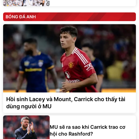
BÓNG ĐÁ ANH
Hồi sinh Lacey và Mount, Carrick cho thấy tài
dùng người ở MU
MU sẽ ra sao khi Carrick trao cơ
hội cho Rashford?