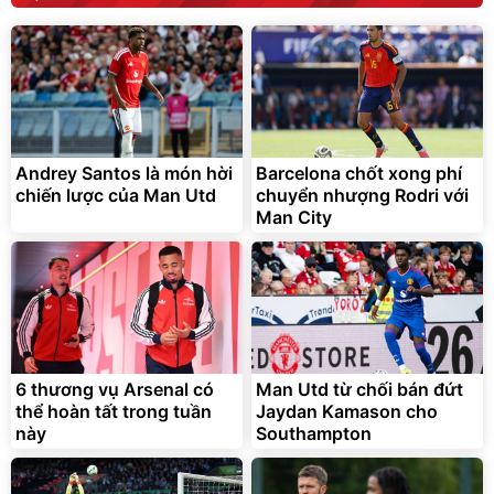
Andrey Santos là món hời
Barcelona chốt xong phí
chiến lược của Man Utd
chuyển nhượng Rodri với
Man City
6 thương vụ Arsenal có
Man Utd từ chối bán đứt
thể hoàn tất trong tuần
Jaydan Kamason cho
này
Southampton