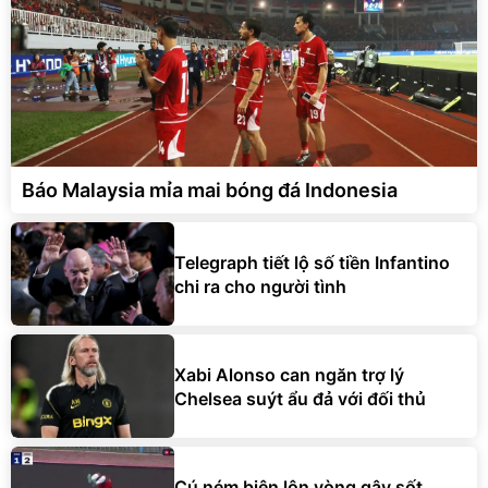
Báo Malaysia mỉa mai bóng đá Indonesia
Telegraph tiết lộ số tiền Infantino
chi ra cho người tình
Xabi Alonso can ngăn trợ lý
Chelsea suýt ẩu đả với đối thủ
Cú ném biên lộn vòng gây sốt,