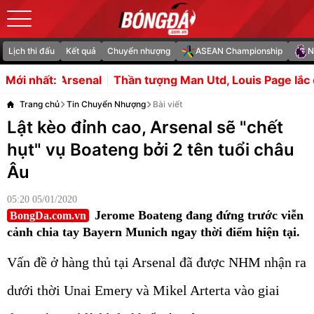
Lịch thi đấu
Kết quả
Chuyển nhượng
ASEAN Championship
N
l
Thần tượng Man Utd, Louis Page lắc đầu với Arsenal
Mới nhất:
Trang chủ
Tin Chuyển Nhượng
Bài viết
Lật kèo đỉnh cao, Arsenal sẽ "chết
hụt" vụ Boateng bởi 2 tên tuổi châu
Âu
05:20 05/01/2020
Jerome Boateng đang đứng trước viễn
BongDa.com.vn
cảnh chia tay Bayern Munich ngay thời điểm hiện tại.
Vấn đề ở hàng thủ tại Arsenal đã được NHM nhận ra
dưới thời Unai Emery và Mikel Arterta vào giai