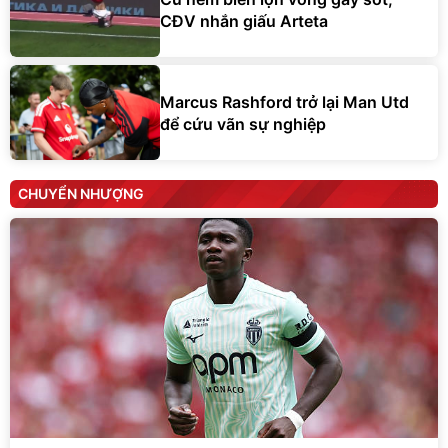
CĐV nhắn giấu Arteta
Marcus Rashford trở lại Man Utd
để cứu vãn sự nghiệp
CHUYỂN NHƯỢNG