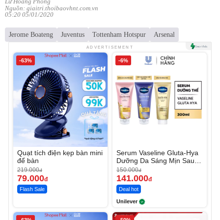
Lữ Hoàng Phong
Nguồn: giaitri.thoibaovhnt.com.vn
05:20 05/01/2020
Jerome Boateng
Juventus
Tottenham Hotspur
Arsenal
ADVERTISEMENT
-63%
-6%
Quạt tích điện kẹp bàn mini
Serum Vaseline Gluta-Hya
để bàn
Dưỡng Da Sáng Mịn Sau 7
Ngày
219.000
150.000
đ
đ
79.000
141.000
đ
đ
Flash Sale
Deal hot
Unilever