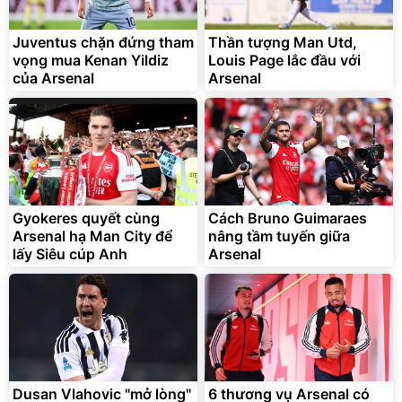
Juventus chặn đứng tham
Thần tượng Man Utd,
vọng mua Kenan Yildiz
Louis Page lắc đầu với
của Arsenal
Arsenal
Bạt phủ xe ô tô cao cấp,
Xe đạp điện trợ lực G-
tráng nhôm 03 lớp
Force C14 gấp gọn bỏ cốp
tiện lợi
392.000
9.900.000
đ
đ
325.000
7.092.000
Gyokeres quyết cùng
đ
Cách Bruno Guimaraes
đ
Arsenal hạ Man City để
nâng tầm tuyến giữa
Đã bán nhiều
Đang xem nhiều
lấy Siêu cúp Anh
Arsenal
G-FORCE VIETNA
Dusan Vlahovic "mở lòng"
6 thương vụ Arsenal có