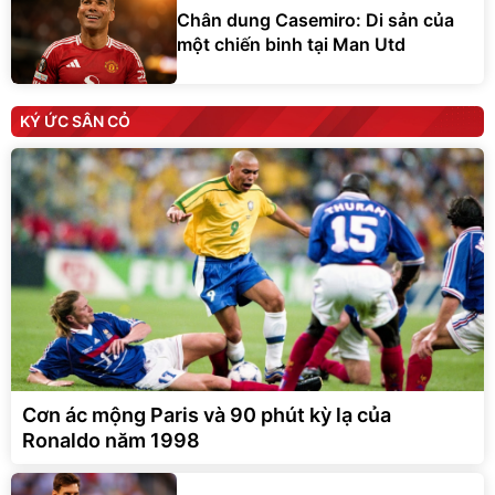
Chân dung Casemiro: Di sản của
một chiến binh tại Man Utd
KÝ ỨC SÂN CỎ
Cơn ác mộng Paris và 90 phút kỳ lạ của
Ronaldo năm 1998