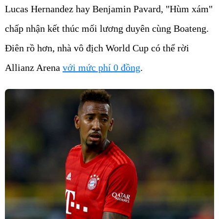
Lucas Hernandez hay Benjamin Pavard, "Hùm xám"
chấp nhận kết thúc mối lương duyên cùng Boateng.
Điên rồ hơn, nhà vô địch World Cup có thể rời
Allianz Arena
với mức phí 0 đồng
.