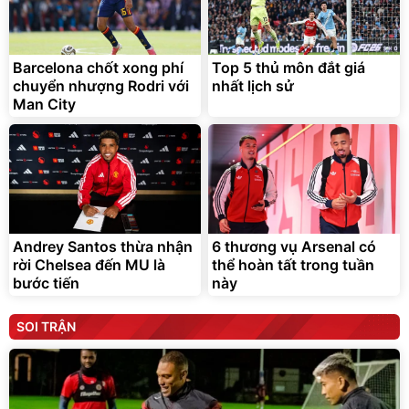
Barcelona chốt xong phí
Top 5 thủ môn đắt giá
chuyển nhượng Rodri với
nhất lịch sử
Man City
Andrey Santos thừa nhận
6 thương vụ Arsenal có
rời Chelsea đến MU là
thể hoàn tất trong tuần
bước tiến
này
SOI TRẬN