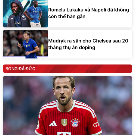
Romelu Lukaku và Napoli đã không
còn thể hàn gắn
Mudryk ra sân cho Chelsea sau 20
tháng thụ án doping
BÓNG ĐÁ ĐỨC