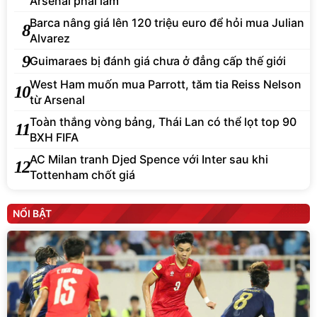
Arsenal phải làm
Barca nâng giá lên 120 triệu euro để hỏi mua Julian
8
Alvarez
9
Guimaraes bị đánh giá chưa ở đẳng cấp thế giới
West Ham muốn mua Parrott, tăm tia Reiss Nelson
10
từ Arsenal
Toàn thắng vòng bảng, Thái Lan có thể lọt top 90
11
BXH FIFA
AC Milan tranh Djed Spence với Inter sau khi
12
Tottenham chốt giá
NỔI BẬT