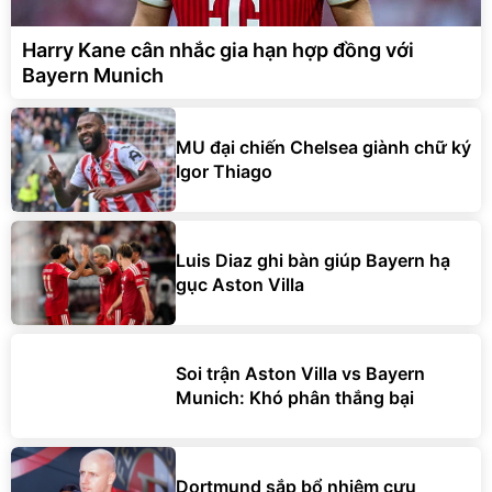
Harry Kane cân nhắc gia hạn hợp đồng với
Bayern Munich
MU đại chiến Chelsea giành chữ ký
Igor Thiago
Luis Diaz ghi bàn giúp Bayern hạ
gục Aston Villa
Soi trận Aston Villa vs Bayern
Munich: Khó phân thắng bại
Dortmund sắp bổ nhiệm cựu