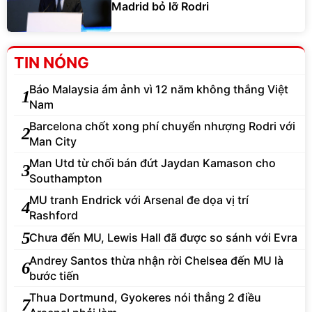
Madrid bỏ lỡ Rodri
TIN NÓNG
Báo Malaysia ám ảnh vì 12 năm không thắng Việt
1
Nam
Barcelona chốt xong phí chuyển nhượng Rodri với
2
Man City
Man Utd từ chối bán đứt Jaydan Kamason cho
3
Southampton
MU tranh Endrick với Arsenal đe dọa vị trí
4
Rashford
5
Chưa đến MU, Lewis Hall đã được so sánh với Evra
Andrey Santos thừa nhận rời Chelsea đến MU là
6
bước tiến
Thua Dortmund, Gyokeres nói thẳng 2 điều
7