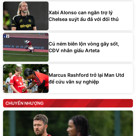
Xabi Alonso can ngăn trợ lý
Chelsea suýt ẩu đả với đối thủ
Cú ném biên lộn vòng gây sốt,
CĐV nhắn giấu Arteta
Marcus Rashford trở lại Man Utd
để cứu vãn sự nghiệp
CHUYỂN NHƯỢNG