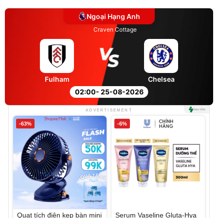
Ngoại Hạng Anh
Craven Cottage
Fulham
Chelsea
02:00
- 25-08-2026
ADVERTISEMENT
-63%
-6%
Quạt tích điện kẹp bàn mini
Serum Vaseline Gluta-Hya