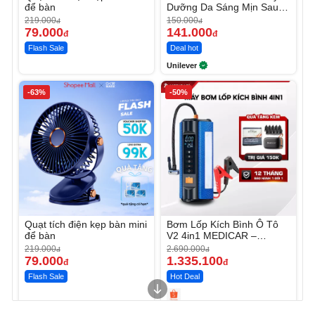
để bàn
Dưỡng Da Sáng Mịn Sau 7
Ngày
219.000
150.000
đ
đ
79.000
141.000
đ
đ
Flash Sale
Deal hot
Unilever
-63%
-50%
Quạt tích điện kẹp bàn mini
Bơm Lốp Kích Bình Ô Tô
để bàn
V2 4in1 MEDICAR –
12.000mAh
219.000
2.690.000
đ
đ
79.000
1.335.100
đ
đ
Flash Sale
Hot Deal
Unmute
Unmute