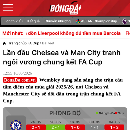
Lịch thi đấu
Kết quả
Chuyển nhượng
ASEAN Championship
N
 Liverpool không đủ tiền mua Barcola
Florentino Perez l
Mới nhất:
Trang chủ
FA Cup
Bài viết
Lần đầu Chelsea và Man City tranh
ngôi vương chung kết FA Cup
12:55 16/05/2026
Wembley đang sẵn sàng cho trận cầu
BongDa.com.vn
tâm điểm của mùa giải 2025/26, nơi Chelsea và
Manchester City sẽ đối đầu trong trận chung kết FA
Cup.
PHONG ĐỘ
Thắng
Hòa
Thua
24-05
20-05
16-05
09-05
04-05
2 - 1
2 - 1
1 - 0
1 - 1
1 - 3