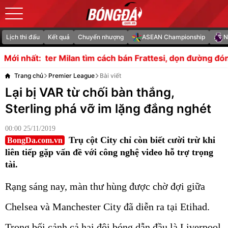
Lịch thi đấu
Kết quả
Chuyển nhượng
ASEAN Championship
N
lan tìm cách bán Frattesi, dọn đường đón Curtis Jones
AC
Mới nhất:
Trang chủ
Premier League
Bài viết
Lại bị VAR từ chối bàn thắng,
Sterling phá vỡ im lặng đắng nghét
00:00 25/11/2019
Trụ cột City chỉ còn biết cười trừ khi
BongDa.com.vn
liên tiếp gặp vấn đề với công nghệ video hỗ trợ trọng
tài.
Rạng sáng nay, màn thư hùng được chờ đợi giữa
Chelsea và Manchester City đã diễn ra tại Etihad.
Trong bối cảnh cả hai đội bóng dẫn đầu là Liverpool