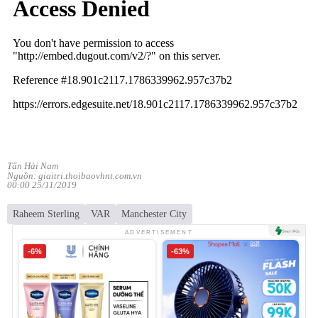
Tấn Hải Nam
Nguồn: giaitri.thoibaovhnt.com.vn
00:00 25/11/2019
Raheem Sterling
VAR
Manchester City
ADVERTISEMENT
-6%
-63%