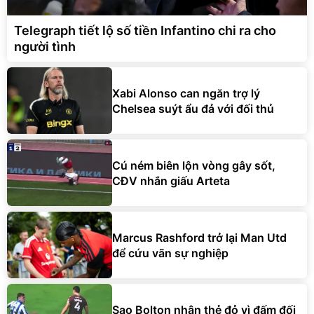
Telegraph tiết lộ số tiền Infantino chi ra cho
người tình
Xabi Alonso can ngăn trợ lý
Chelsea suýt ẩu đả với đối thủ
Cú ném biên lộn vòng gây sốt,
CĐV nhắn giấu Arteta
Marcus Rashford trở lại Man Utd
để cứu vãn sự nghiệp
Sao Bolton nhận thẻ đỏ vì đấm đối