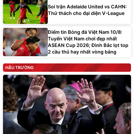
Soi trận Adelaide United vs CAHN:
Thử thách cho đại diện V-League
Điểm tin Bóng đá Việt Nam 10/8:
Tuyển Việt Nam chơi đẹp nhất
ASEAN Cup 2026; Đình Bắc lọt top
2 cầu thủ hay nhất vòng bảng
HẬU TRƯỜNG