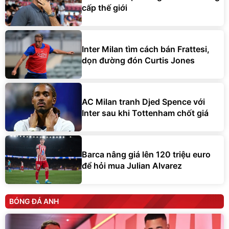
cấp thế giới
Inter Milan tìm cách bán Frattesi,
dọn đường đón Curtis Jones
AC Milan tranh Djed Spence với
Inter sau khi Tottenham chốt giá
Barca nâng giá lên 120 triệu euro
để hỏi mua Julian Alvarez
BÓNG ĐÁ ANH