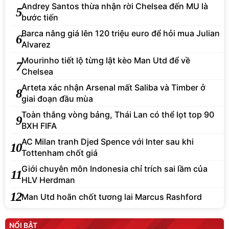
Andrey Santos thừa nhận rời Chelsea đến MU là
5
bước tiến
Barca nâng giá lên 120 triệu euro để hỏi mua Julian
6
Alvarez
Mourinho tiết lộ từng lật kèo Man Utd để về
7
Chelsea
Arteta xác nhận Arsenal mất Saliba và Timber ở
8
giai đoạn đầu mùa
Toàn thắng vòng bảng, Thái Lan có thể lọt top 90
9
BXH FIFA
AC Milan tranh Djed Spence với Inter sau khi
10
Tottenham chốt giá
Giới chuyên môn Indonesia chỉ trích sai lầm của
11
HLV Herdman
12
Man Utd hoãn chốt tương lai Marcus Rashford
NỔI BẬT