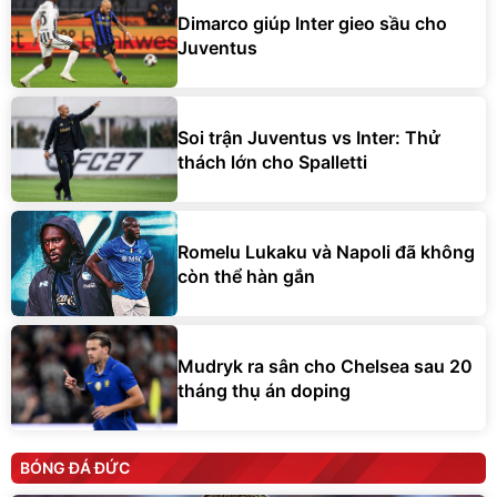
Dimarco giúp Inter gieo sầu cho
Juventus
Soi trận Juventus vs Inter: Thử
thách lớn cho Spalletti
Romelu Lukaku và Napoli đã không
còn thể hàn gắn
Mudryk ra sân cho Chelsea sau 20
tháng thụ án doping
BÓNG ĐÁ ĐỨC