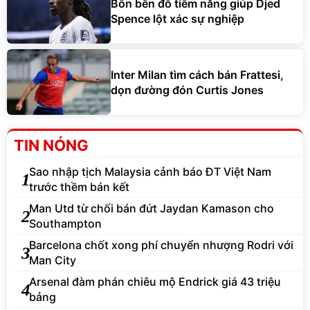
Bốn bến đỗ tiềm năng giúp Djed
Spence lột xác sự nghiệp
Inter Milan tìm cách bán Frattesi,
dọn đường đón Curtis Jones
TIN NÓNG
Sao nhập tịch Malaysia cảnh báo ĐT Việt Nam
1
trước thềm bán kết
Man Utd từ chối bán đứt Jaydan Kamason cho
2
Southampton
Barcelona chốt xong phí chuyển nhượng Rodri với
3
Man City
Arsenal đàm phán chiêu mộ Endrick giá 43 triệu
4
bảng