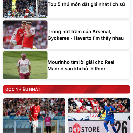
Top 5 thủ môn đắt giá nhất lịch sử
Trong nốt trầm của Arsenal,
Gyokeres - Havertz tìm thấy nhau
Mourinho tìm lời giải cho Real
Madrid sau khi bỏ lỡ Rodri
ĐỌC NHIỀU NHẤT