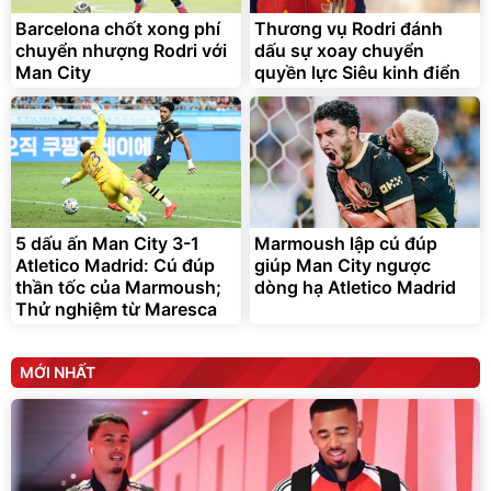
trong di chuyển
295.000
Barcelona chốt xong phí
Thương vụ Rodri đánh
đ
chuyển nhượng Rodri với
dấu sự xoay chuyển
Đã bán nhiều
Man City
quyền lực Siêu kinh điển
5 dấu ấn Man City 3-1
Marmoush lập cú đúp
Atletico Madrid: Cú đúp
giúp Man City ngược
thần tốc của Marmoush;
dòng hạ Atletico Madrid
Thử nghiệm từ Maresca
MỚI NHẤT