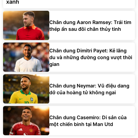
xanh
Chân dung Aaron Ramsey: Trái tim
thép ẩn sau đôi chân thủy tinh
Chân dung Dimitri Payet: Kẻ lãng
du và những đường cong vượt thời
gian
Chân dung Neymar: Vũ điệu dang
dở của hoàng tử không ngai
Chân dung Casemiro: Di sản của
một chiến binh tại Man Utd