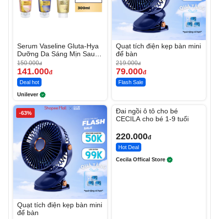
Serum Vaseline Gluta-Hya
Quạt tích điện kẹp bàn mini
Dưỡng Da Sáng Mịn Sau 7
để bàn
Ngày
150.000
219.000
đ
đ
141.000
79.000
đ
đ
Deal hot
Flash Sale
Unilever
Unmute
Đai ngồi ô tô cho bé
-63%
CECILA cho bé 1-9 tuổi
220.000
đ
Hot Deal
Cecila Offical Store
Quạt tích điện kẹp bàn mini
để bàn