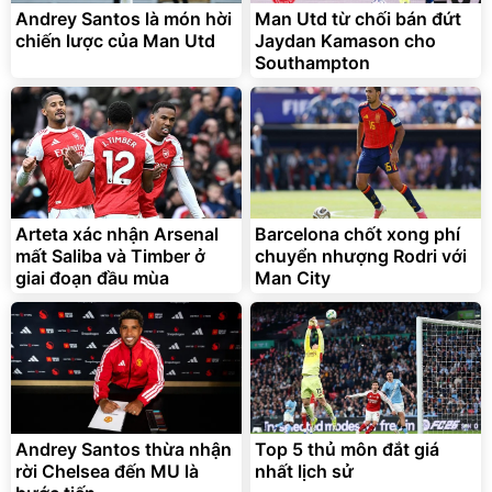
Andrey Santos là món hời
Man Utd từ chối bán đứt
chiến lược của Man Utd
Jaydan Kamason cho
Southampton
Arteta xác nhận Arsenal
Barcelona chốt xong phí
mất Saliba và Timber ở
chuyển nhượng Rodri với
giai đoạn đầu mùa
Man City
Andrey Santos thừa nhận
Top 5 thủ môn đắt giá
rời Chelsea đến MU là
nhất lịch sử