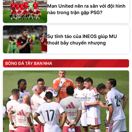
Man United nên ra sân với đội hình
nào trong trận gặp PSG?
Sự tỉnh táo của INEOS giúp MU
thoát bẫy chuyển nhượng
BÓNG ĐÁ TÂY BAN NHA