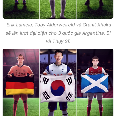
Erik Lamela, Toby Alderweireld và Granit Xhaka
sẽ lần lượt đại diện cho 3 quốc gia Argentina, Bỉ
và Thụy Sĩ.