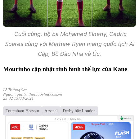
Cuối cùng, bộ ba Mohamed Elneny, Cedric
Soares cùng với Mathew Ryan mang quốc tịch Ai
Cập, Bồ Đào Nha và Úc.
Mourinho cập nhật tình hình thể lực của Kane
Lê Trường Sơn
Nguồn: giaitri.thoibaovhnt.com.vn
23:32 13/03/2021
Tottenham Hotspur
Arsenal
Derby bắc London
ADVERTISEMENT
-6%
-63%