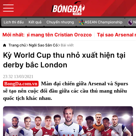
Lịch thi đấu
Kết quả
Chuyển nhượng
ASEAN Championship
N
istian Orozco
Tại sao Arsenal mua Bruno Guimaraes 5 nă
Mới nhất:
Trang chủ
Ngôi Sao Sân Cỏ
Bài viết
Kỳ World Cup thu nhỏ xuất hiện tại
derby bắc London
23:32 13/03/2021
Màn đại chiến giữa Arsenal và Spurs
BongDa.com.vn
sẽ tạo nên cuộc đối đầu giữa các cầu thủ mang nhiều
quốc tịch khác nhau.