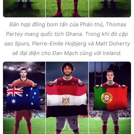
Bản hợp đồng bom tấn của Pháo thủ, Thomas
Partey mang quốc tịch Ghana. Trong khi đó cặp
sao Spurs, Pierre-Emile Hojbjerg và Matt Doherty
sẽ đại diện cho Đan Mạch cùng với Ireland.