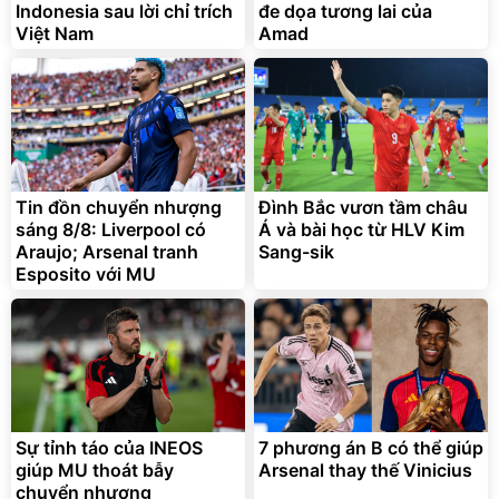
Indonesia sau lời chỉ trích
đe dọa tương lai của
Việt Nam
Amad
Tin đồn chuyển nhượng
Đình Bắc vươn tầm châu
sáng 8/8: Liverpool có
Á và bài học từ HLV Kim
Araujo; Arsenal tranh
Sang-sik
Esposito với MU
Sự tỉnh táo của INEOS
7 phương án B có thể giúp
giúp MU thoát bẫy
Arsenal thay thế Vinicius
chuyển nhượng