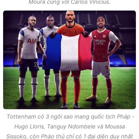
Moura cùng với Carlos Vinicius.
Tottenham có 3 ngôi sao mang quốc tịch Pháp -
Hugo Lloris, Tanguy Ndombele và Moussa
Sissoko, còn Pháo thủ chỉ có 1 đại diện duy nhất