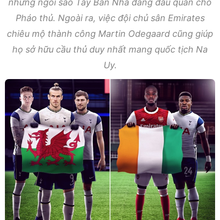
những ngôi sao Tây Ban Nha đang đầu quân cho
Pháo thủ. Ngoài ra, việc đội chủ sân Emirates
chiêu mộ thành công Martin Odegaard cũng giúp
họ sở hữu cầu thủ duy nhất mang quốc tịch Na
Uy.