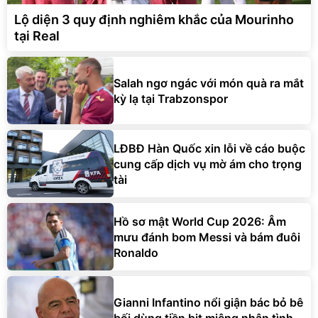
Lộ diện 3 quy định nghiêm khắc của Mourinho
tại Real
Salah ngơ ngác với món quà ra mắt
kỳ lạ tại Trabzonspor
LĐBĐ Hàn Quốc xin lỗi về cáo buộc
cung cấp dịch vụ mờ ám cho trọng
tài
Hồ sơ mật World Cup 2026: Âm
mưu đánh bom Messi và bám đuôi
Ronaldo
Gianni Infantino nổi giận bác bỏ bê
bối dùng tiền bịt miệng nhân tình