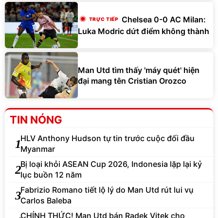
Chelsea 0-0 AC Milan:
Luka Modric dứt điểm không thành
Man Utd tìm thấy 'máy quét' hiện
đại mang tên Cristian Orozco
TIN NÓNG
HLV Anthony Hudson tự tin trước cuộc đối đầu
1
Myanmar
Bị loại khỏi ASEAN Cup 2026, Indonesia lặp lại kỷ
2
lục buồn 12 năm
Fabrizio Romano tiết lộ lý do Man Utd rút lui vụ
3
Carlos Baleba
CHÍNH THỨC! Man Utd bán Radek Vitek cho