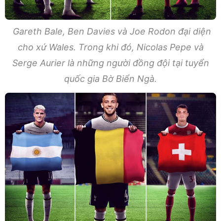
Gareth Bale, Ben Davies và Joe Rodon đại diện
cho xứ Wales. Trong khi đó, Nicolas Pepe và
Serge Aurier là những người đồng đội tại tuyển
quốc gia Bờ Biển Ngà.