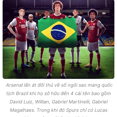
Arsenal lấn át đối thủ về số ngôi sao mang quốc
tịch Brazil khi họ sở hữu đến 4 cái tên bao gồm
David Luiz, Willian, Gabriel Martinelli, Gabriel
Magalhaes. Trong khi đó Spurs chỉ có Lucas