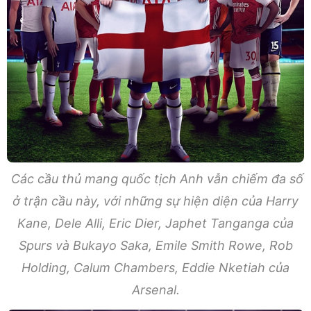
Các cầu thủ mang quốc tịch Anh vẫn chiếm đa số
ở trận cầu này, với những sự hiện diện của Harry
Kane, Dele Alli, Eric Dier, Japhet Tanganga của
Spurs và Bukayo Saka, Emile Smith Rowe, Rob
Holding, Calum Chambers, Eddie Nketiah của
Arsenal.