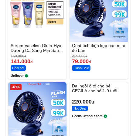
Serum Vaseline Gluta-Hya
Quạt tích điện kẹp bàn mini
Dưỡng Da Sáng Mịn Sau 7
để bàn
Ngày
150.000
219.000
đ
đ
141.000
79.000
đ
đ
Deal hot
Flash Sale
Unilever
Unmute
Đai ngồi ô tô cho bé
-63%
CECILA cho bé 1-9 tuổi
220.000
đ
Hot Deal
Cecila Offical Store