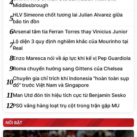
4
Middlesbrough
HLV Simeone chốt tương lai Julian Alvarez giữa
5
bão tin đồn
6
Arsenal tăm tia Ferran Torres thay Vinicius Junior
Lộ diện 3 quy định nghiêm khắc của Mourinho tại
7
Real
8
Enzo Maresca nói về áp lực khi kế vị Pep Guardiola
9
Roma chuyển hướng sang Gittens của Chelsea
Chuyên gia chỉ trích khi Indonesia "hoàn toàn sụp
10
đổ" trước Việt Nam và Singapore
11
Man Utd đón tín hiệu tích cực từ Benjamin Sesko
12
PSG vắng hàng loạt trụ cột trong trận gặp MU
NỔI BẬT