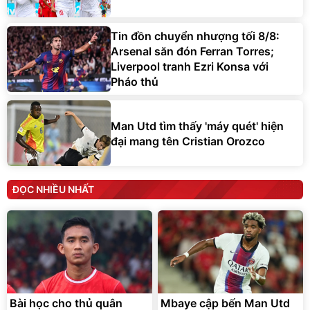
Tin đồn chuyển nhượng tối 8/8:
Arsenal săn đón Ferran Torres;
Liverpool tranh Ezri Konsa với
Pháo thủ
Man Utd tìm thấy 'máy quét' hiện
đại mang tên Cristian Orozco
ĐỌC NHIỀU NHẤT
Bài học cho thủ quân
Mbaye cập bến Man Utd