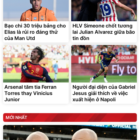
Lót ghế ôtô, nâng lưng
chống nóng giúp thoải mái
trong di chuyển
295.000
Bạo chi 30 triệu bảng cho
HLV Simeone chốt tương
đ
Elias là rủi ro đáng thử
lai Julian Alvarez giữa bão
Đã bán nhiều
của Man Utd
tin đồn
Arsenal tăm tia Ferran
Người đại diện của Gabriel
Torres thay Vinicius
Jesus giải thích về việc
Junior
xuất hiện ở Napoli
MỚI NHẤT