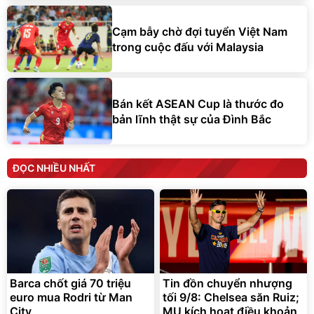
Cạm bẫy chờ đợi tuyển Việt Nam
trong cuộc đấu với Malaysia
Bán kết ASEAN Cup là thước đo
bản lĩnh thật sự của Đình Bắc
ĐỌC NHIỀU NHẤT
Barca chốt giá 70 triệu
Tin đồn chuyển nhượng
euro mua Rodri từ Man
tối 9/8: Chelsea săn Ruiz;
City
MU kích hoạt điều khoản