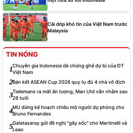
Cái dớp khó tin của Việt Nam trước
Malaysia
TIN NÓNG
Chuyên gia Indonesia dè chừng ghế dự bị của ĐT
1
Việt Nam
2
Bán kết ASEAN Cup 2026 quy tụ đủ 4 nhà vô địch
Tielemans ra mắt ấn tượng, Man Utd vẫn nhắm sao
3
26 tuổi
MU dừng kế hoạch chiêu mộ người dự phòng cho
4
Bruno Fernandes
Galatasaray gửi đề nghị "gây sốc" cho Martinelli và
5
Leao