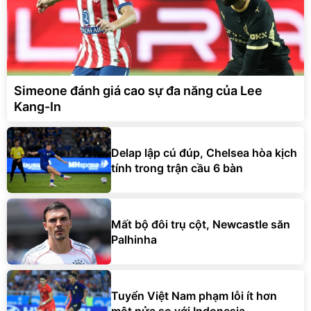
Simeone đánh giá cao sự đa năng của Lee
Kang-In
Delap lập cú đúp, Chelsea hòa kịch
tính trong trận cầu 6 bàn
Mất bộ đôi trụ cột, Newcastle săn
Palhinha
Tuyển Việt Nam phạm lỗi ít hơn
một nửa so với Indonesia