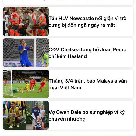
Tân HLV Newcastle nổi giận vì trò
cưng bị đốn ngã ngày ra mắt
CĐV Chelsea tung hô Joao Pedro
chỉ kém Haaland
Thắng 3/4 trận, báo Malaysia vẫn
ngại Việt Nam
Vợ Owen Dale bỏ sự nghiệp vì kỳ
chuyển nhượng