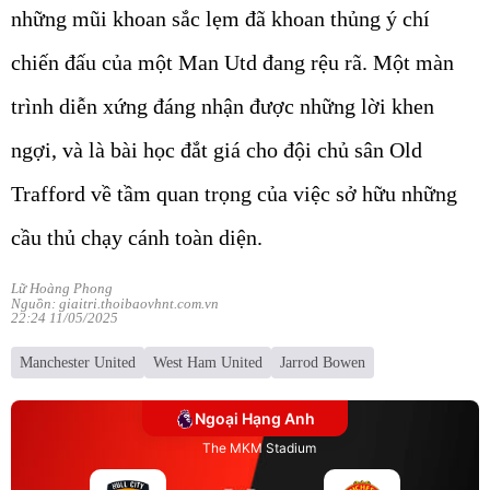
những mũi khoan sắc lẹm đã khoan thủng ý chí
chiến đấu của một Man Utd đang rệu rã. Một màn
trình diễn xứng đáng nhận được những lời khen
ngợi, và là bài học đắt giá cho đội chủ sân Old
Trafford về tầm quan trọng của việc sở hữu những
cầu thủ chạy cánh toàn diện.
Lữ Hoàng Phong
Nguồn: giaitri.thoibaovhnt.com.vn
22:24 11/05/2025
Manchester United
West Ham United
Jarrod Bowen
Ngoại Hạng Anh
The MKM Stadium