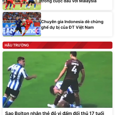
trong cuộc đấu với Malaysia
Chuyên gia Indonesia dè chừng
ghế dự bị của ĐT Việt Nam
HẬU TRƯỜNG
Sao Bolton nhận thẻ đỏ vì đấm đối thủ 17 tuổi