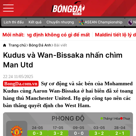
Lịch thi đấu
Kết quả
Chuyển nhượng
ASEAN Championship
N
 không có gì để mất
Maldini tiết lộ lý do Pep Guardiola t
Mới nhất:
Trang chủ
Bóng Đá Anh
Bài viết
Kudus và Wan-Bissaka nhấn chìm
Man Utd
22:24 11/05/2025
Sự cơ động và sắc bén của Mohammed
BongDa.com.vn
Kudus cùng Aaron Wan-Bissaka ở hai biên đã xé toang
hàng thủ Manchester United. Họ góp công tạo nên các
bàn thắng quyết định cho West Ham.
PHONG ĐỘ
Thắng
Hòa
Thua
24-05
17-05
09-05
03-05
28-04
0 - 3
3 - 2
0 - 0
3 - 2
2 - 1