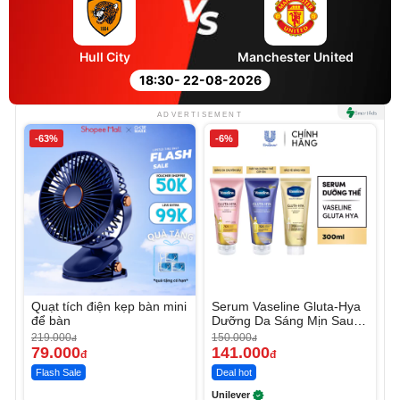
Hull City
Manchester United
18:30
- 22-08-2026
ADVERTISEMENT
-63%
-6%
Quạt tích điện kẹp bàn mini
Serum Vaseline Gluta-Hya
để bàn
Dưỡng Da Sáng Mịn Sau 7
Ngày
219.000
150.000
đ
đ
79.000
141.000
đ
đ
Flash Sale
Deal hot
Unilever