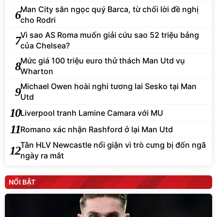
Man City săn ngọc quý Barca, từ chối lời đề nghị
6
cho Rodri
Vì sao AS Roma muốn giải cứu sao 52 triệu bảng
7
của Chelsea?
Mức giá 100 triệu euro thử thách Man Utd vụ
8
Wharton
Michael Owen hoài nghi tương lai Sesko tại Man
9
Utd
10
Liverpool tranh Lamine Camara với MU
11
Romano xác nhận Rashford ở lại Man Utd
Tân HLV Newcastle nổi giận vì trò cưng bị đốn ngã
12
ngày ra mắt
NỔI BẬT