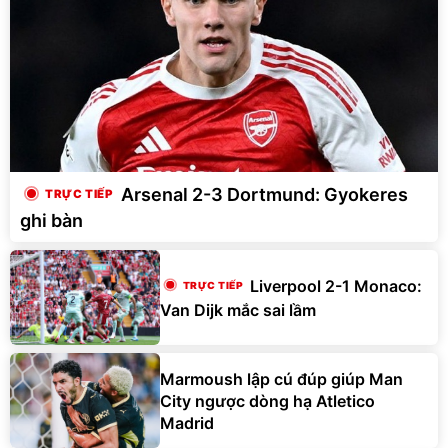
Arsenal 2-3 Dortmund: Gyokeres
ghi bàn
Liverpool 2-1 Monaco:
Van Dijk mắc sai lầm
Marmoush lập cú đúp giúp Man
City ngược dòng hạ Atletico
Madrid