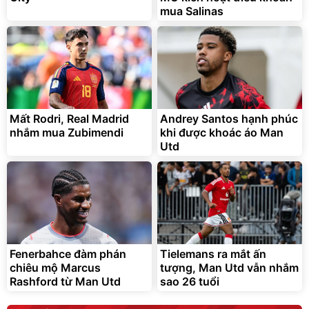
mua Salinas
Mất Rodri, Real Madrid
Andrey Santos hạnh phúc
nhắm mua Zubimendi
khi được khoác áo Man
Utd
Fenerbahce đàm phán
Tielemans ra mắt ấn
chiêu mộ Marcus
tượng, Man Utd vẫn nhắm
Rashford từ Man Utd
sao 26 tuổi