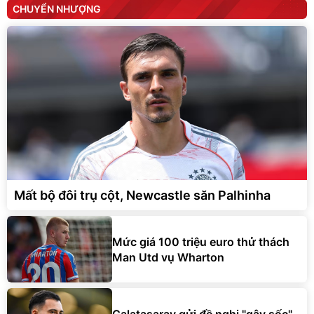
CHUYỂN NHƯỢNG
Mất bộ đôi trụ cột, Newcastle săn Palhinha
Mức giá 100 triệu euro thử thách
Man Utd vụ Wharton
Galatasaray gửi đề nghị "gây sốc"