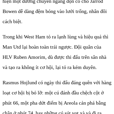
hiện một đường chuyền ngang dọn cỗ cho Jarrod
Bowen dễ dàng đệm bóng vào lưới trống, nhân đôi
cách biệt.
Trong khi West Ham tỏ ra lạnh lùng và hiệu quả thì
Man Utd lại hoàn toàn trái ngược. Đội quân của
HLV Ruben Amorim, dù được thi đấu trên sân nhà
và tạo ra không ít cơ hội, lại tỏ ra kém duyên.
Rasmus Hojlund có ngày thi đấu đáng quên với hàng
loạt cơ hội bị bỏ lỡ: một cú đánh đầu chệch cột ở
phút 66, một pha dứt điểm bị Areola cản phá bằng
chân ở phút 74, hay những cú sút vọt xà và đi ra