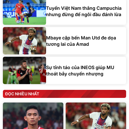
Tuyển Việt Nam thắng Campuchia
nhưng đừng để ngôi đầu đánh lừa
Mbaye cập bến Man Utd đe dọa
tương lai của Amad
Sự tỉnh táo của INEOS giúp MU
thoát bẫy chuyển nhượng
ĐỌC NHIỀU NHẤT