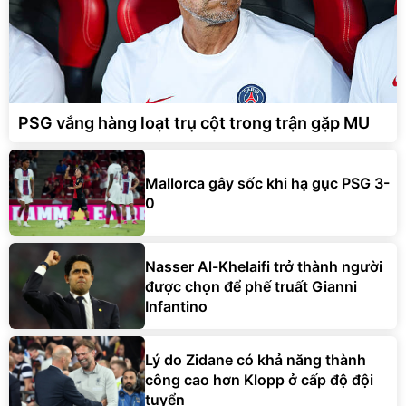
PSG vắng hàng loạt trụ cột trong trận gặp MU
Mallorca gây sốc khi hạ gục PSG 3-
0
Nasser Al-Khelaifi trở thành người
được chọn để phế truất Gianni
Infantino
Lý do Zidane có khả năng thành
công cao hơn Klopp ở cấp độ đội
tuyển