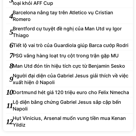
loại khỏi AFF Cup
Barcelona nẫng tay trên Atletico vụ Cristian
4
Romero
Brentford cự tuyệt đề nghị của Man Utd vụ Igor
5
Thiago
6
Tiết lộ vai trò của Guardiola giúp Barca cướp Rodri
7
PSG vắng hàng loạt trụ cột trong trận gặp MU
8
Man Utd đón tín hiệu tích cực từ Benjamin Sesko
Người đại diện của Gabriel Jesus giải thích về việc
9
xuất hiện ở Napoli
10
Dortmund hét giá 120 triệu euro cho Felix Nmecha
Lộ diện bằng chứng Gabriel Jesus sắp cập bến
11
Napoli
Hụt Vinicius, Arsenal muốn vung tiền mua Kenan
12
Yildiz