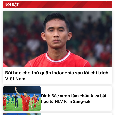
NỔI BẬT
Bài học cho thủ quân Indonesia sau lời chỉ trích
Việt Nam
Đình Bắc vươn tầm châu Á và bài
học từ HLV Kim Sang-sik