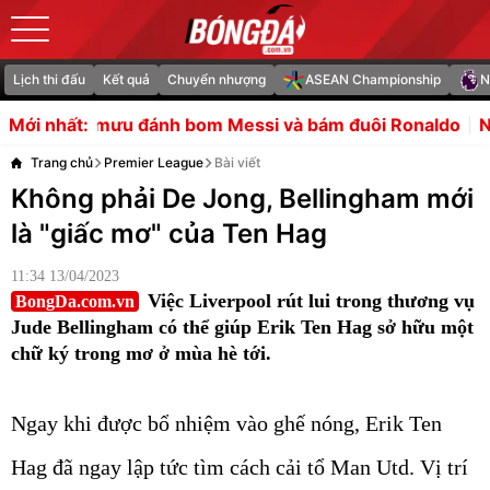
Lịch thi đấu
Kết quả
Chuyển nhượng
ASEAN Championship
N
 bom Messi và bám đuôi Ronaldo
Nguyên lý vận hành của
Mới nhất:
Trang chủ
Premier League
Bài viết
Không phải De Jong, Bellingham mới
là "giấc mơ" của Ten Hag
11:34 13/04/2023
Việc Liverpool rút lui trong thương vụ
BongDa.com.vn
Jude Bellingham có thể giúp Erik Ten Hag sở hữu một
chữ ký trong mơ ở mùa hè tới.
Ngay khi được bổ nhiệm vào ghế nóng, Erik Ten
Hag đã ngay lập tức tìm cách cải tổ Man Utd. Vị trí