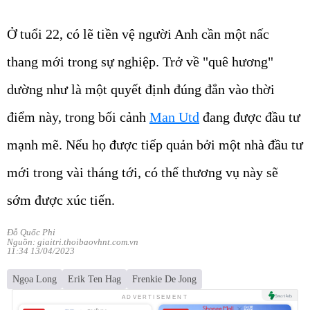
Ở tuổi 22, có lẽ tiền vệ người Anh cần một nấc
thang mới trong sự nghiệp. Trở về "quê hương"
dường như là một quyết định đúng đắn vào thời
điểm này, trong bối cảnh
Man Utd
đang được đầu tư
mạnh mẽ. Nếu họ được tiếp quản bởi một nhà đầu tư
mới trong vài tháng tới, có thể thương vụ này sẽ
sớm được xúc tiến.
Đỗ Quốc Phi
Nguồn: giaitri.thoibaovhnt.com.vn
11:34 13/04/2023
Ngọa Long
Erik Ten Hag
Frenkie De Jong
ADVERTISEMENT