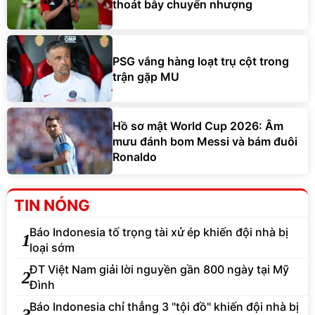
thoát bẫy chuyển nhượng
PSG vắng hàng loạt trụ cột trong
trận gặp MU
Hồ sơ mật World Cup 2026: Âm
mưu đánh bom Messi và bám đuôi
Ronaldo
TIN NÓNG
Báo Indonesia tố trọng tài xử ép khiến đội nhà bị
1
loại sớm
ĐT Việt Nam giải lời nguyền gần 800 ngày tại Mỹ
2
Đình
Báo Indonesia chỉ thẳng 3 "tội đồ" khiến đội nhà bị
3