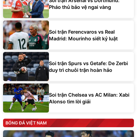
Soi trận Arsenal vs Dortmund:
Pháo thủ bảo vệ ngai vàng
Soi trận Ferencvaros vs Real
Madrid: Mourinho siết kỷ luật
Soi trận Spurs vs Getafe: De Zerbi
duy trì chuỗi trận hoàn hảo
Soi trận Chelsea vs AC Milan: Xabi
Alonso tìm lời giải
BÓNG ĐÁ VIỆT NAM