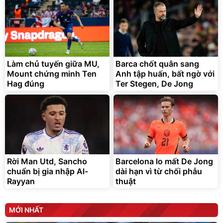
Lót ghế ôtô, nâng lưng
chống nóng giúp thoải mái
trong di chuyển
295.000
Làm chủ tuyến giữa MU,
Barca chốt quân sang
đ
Mount chứng minh Ten
Anh tập huấn, bất ngờ với
Đã bán nhiều
Hag đúng
Ter Stegen, De Jong
Rời Man Utd, Sancho
Barcelona lo mất De Jong
chuẩn bị gia nhập Al-
dài hạn vì từ chối phẫu
Rayyan
thuật
MỚI NHẤT