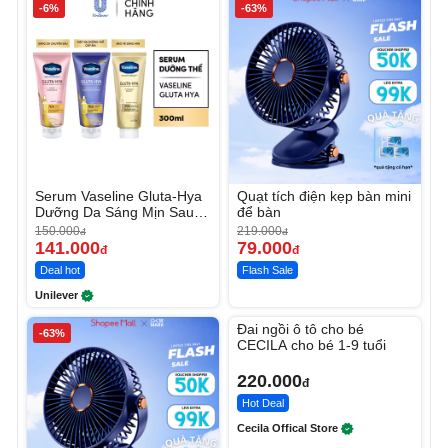
-6%
-63%
Serum Vaseline Gluta-Hya
Quạt tích điện kẹp bàn mini
Dưỡng Da Sáng Mịn Sau 7
để bàn
Ngày
150.000
219.000
đ
đ
141.000
79.000
đ
đ
Deal hot
Flash Sale
Unilever
Unmute
Đai ngồi ô tô cho bé
-63%
CECILA cho bé 1-9 tuổi
220.000
đ
Hot Deal
Cecila Offical Store