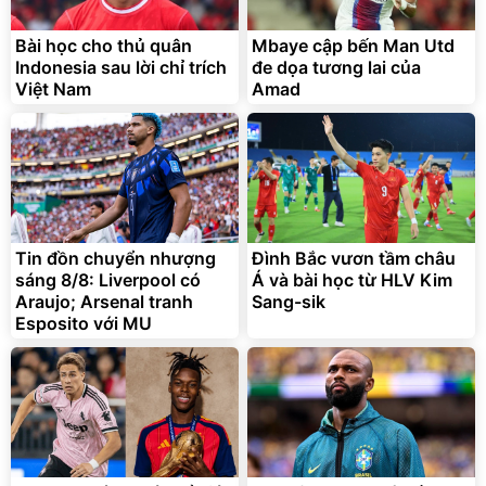
Bài học cho thủ quân
Mbaye cập bến Man Utd
Indonesia sau lời chỉ trích
đe dọa tương lai của
Việt Nam
Amad
Tin đồn chuyển nhượng
Đình Bắc vươn tầm châu
sáng 8/8: Liverpool có
Á và bài học từ HLV Kim
Araujo; Arsenal tranh
Sang-sik
Esposito với MU