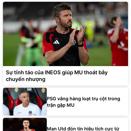
Sự tỉnh táo của INEOS giúp MU thoát bẫy
chuyển nhượng
PSG vắng hàng loạt trụ cột trong
trận gặp MU
Man Utd đón tín hiệu tích cực từ