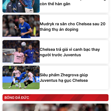
còn thể hàn gắn
Mudryk ra sân cho Chelsea sau 20
tháng thụ án doping
Chelsea trả giá vì canh bạc thay
người trước Juventus
Siêu phẩm Zhegrova giúp
Juventus hạ gục Chelsea
BÓNG ĐÁ ĐỨC