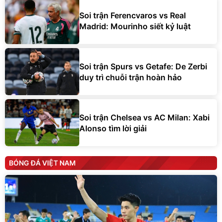
Soi trận Ferencvaros vs Real
Madrid: Mourinho siết kỷ luật
Soi trận Spurs vs Getafe: De Zerbi
duy trì chuỗi trận hoàn hảo
Soi trận Chelsea vs AC Milan: Xabi
Alonso tìm lời giải
BÓNG ĐÁ VIỆT NAM