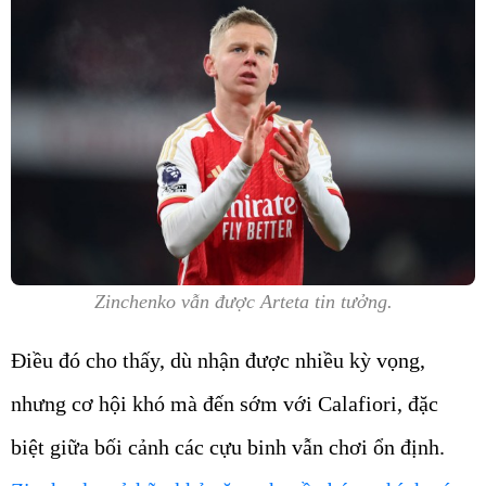
Zinchenko vẫn được Arteta tin tưởng.
Điều đó cho thấy, dù nhận được nhiều kỳ vọng,
nhưng cơ hội khó mà đến sớm với Calafiori, đặc
biệt giữa bối cảnh các cựu binh vẫn chơi ổn định.