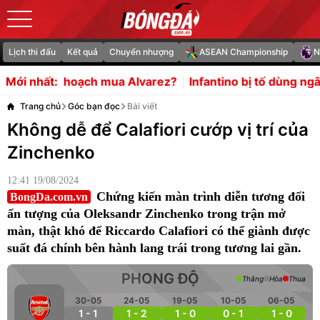
Lịch thi đấu
Kết quả
Chuyển nhượng
ASEAN Championship
N
ua Alvarez?
Infantino bị tố dùng ngân sách UEFA bao nu
Mới nhất:
Trang chủ
Góc bạn đọc
Bài viết
Không dễ để Calafiori cướp vị trí của
Zinchenko
12:41 19/08/2024
Chứng kiến màn trình diễn tương đối
BongDa.com.vn
ấn tượng của Oleksandr Zinchenko trong trận mở
màn, thật khó để Riccardo Calafiori có thể giành được
suất đá chính bên hành lang trái trong tương lai gần.
PHONG ĐỘ
Thắng
Hòa
Thua
30-05
24-05
19-05
10-05
06-05
1 - 1
1 - 2
1 - 0
0 - 1
1 - 0