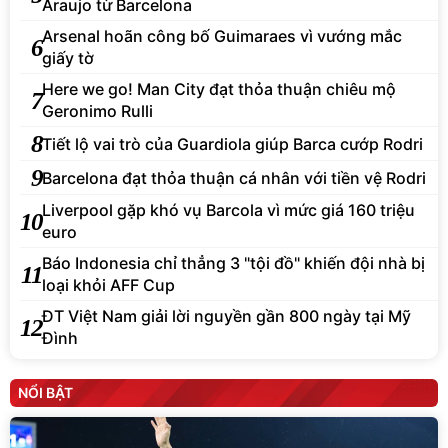
Araujo từ Barcelona
Arsenal hoãn công bố Guimaraes vì vướng mắc
6
giấy tờ
Here we go! Man City đạt thỏa thuận chiêu mộ
7
Geronimo Rulli
8
Tiết lộ vai trò của Guardiola giúp Barca cướp Rodri
9
Barcelona đạt thỏa thuận cá nhân với tiền vệ Rodri
Liverpool gặp khó vụ Barcola vì mức giá 160 triệu
10
euro
Báo Indonesia chỉ thẳng 3 "tội đồ" khiến đội nhà bị
11
loại khỏi AFF Cup
ĐT Việt Nam giải lời nguyền gần 800 ngày tại Mỹ
12
Đình
NỔI BẬT