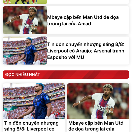
Mbaye cập bến Man Utd đe dọa
tương lai của Amad
Tin đồn chuyển nhượng sáng 8/8:
Liverpool có Araujo; Arsenal tranh
Esposito với MU
ĐỌC NHIỀU NHẤT
Tin đồn chuyển nhượng
Mbaye cập bến Man Utd
sáng 8/8: Liverpool có
đe dọa tương lai của