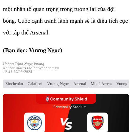
một nhân tố quan trọng trong tương lai của đội
bóng. Cuộc cạnh tranh lành mạnh sẽ là điều tích cực
với tập thể Arsenal.
(Bạn đọc: Vương Ngọc)
Hoàng Trịnh Ngọc Vương
Nguồn: giaitri.thoibaovhnt.com.vn
12:41 19/08/2024
Zinchenko
Calafiori
Vương Ngọc
Arsenal
Mikel Arteta
Vuong N
Community Shield
Principality Stadium