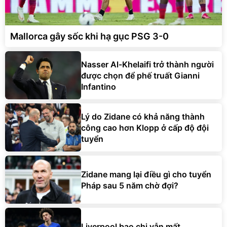
Mallorca gây sốc khi hạ gục PSG 3-0
Nasser Al-Khelaifi trở thành người
được chọn để phế truất Gianni
Infantino
Lý do Zidane có khả năng thành
công cao hơn Klopp ở cấp độ đội
tuyển
Zidane mang lại điều gì cho tuyển
Pháp sau 5 năm chờ đợi?
Liverpool bạo chi vẫn mất