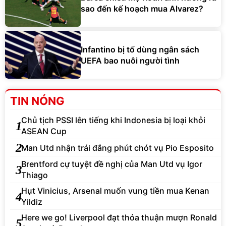
sao đến kế hoạch mua Alvarez?
Infantino bị tố dùng ngân sách
UEFA bao nuôi người tình
TIN NÓNG
Chủ tịch PSSI lên tiếng khi Indonesia bị loại khỏi
1
ASEAN Cup
2
Man Utd nhận trái đắng phút chót vụ Pio Esposito
Brentford cự tuyệt đề nghị của Man Utd vụ Igor
3
Thiago
Hụt Vinicius, Arsenal muốn vung tiền mua Kenan
4
Yildiz
Here we go! Liverpool đạt thỏa thuận mượn Ronald
5