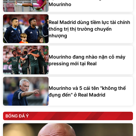
Mourinho
Real Madrid dùng tiềm lực tài chính
thống trị thị trường chuyển
nhượng
Mourinho đang nhào nặn cỗ máy
pressing mới tại Real
Mourinho và 5 cái tên "không thể
đụng đến" ở Real Madrid
BÓNG ĐÁ Ý