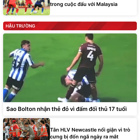
trong cuộc đấu với Malaysia
HẬU TRƯỜNG
Sao Bolton nhận thẻ đỏ vì đấm đối thủ 17 tuổi
Tân HLV Newcastle nổi giận vì trò
cưng bị đốn ngã ngày ra mắt