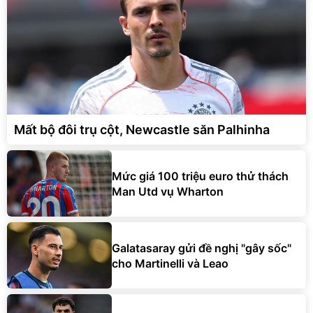
Mất bộ đôi trụ cột, Newcastle săn Palhinha
Mức giá 100 triệu euro thử thách
Man Utd vụ Wharton
Galatasaray gửi đề nghị "gây sốc"
cho Martinelli và Leao