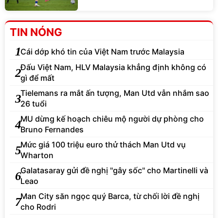
TIN NÓNG
1
Cái dớp khó tin của Việt Nam trước Malaysia
Đấu Việt Nam, HLV Malaysia khẳng định không có
2
gì để mất
Tielemans ra mắt ấn tượng, Man Utd vẫn nhắm sao
3
26 tuổi
MU dừng kế hoạch chiêu mộ người dự phòng cho
4
Bruno Fernandes
Mức giá 100 triệu euro thử thách Man Utd vụ
5
Wharton
Galatasaray gửi đề nghị "gây sốc" cho Martinelli và
6
Leao
Man City săn ngọc quý Barca, từ chối lời đề nghị
7
cho Rodri