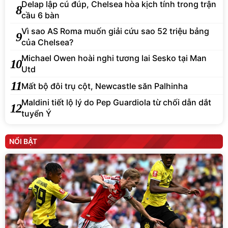
Delap lập cú đúp, Chelsea hòa kịch tính trong trận
8
cầu 6 bàn
Vì sao AS Roma muốn giải cứu sao 52 triệu bảng
9
của Chelsea?
Michael Owen hoài nghi tương lai Sesko tại Man
10
Utd
11
Mất bộ đôi trụ cột, Newcastle săn Palhinha
Maldini tiết lộ lý do Pep Guardiola từ chối dẫn dắt
12
tuyển Ý
NỔI BẬT