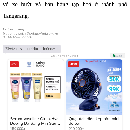
vé xe buýt và bán hàng tạp hoá ở thành phố
Tangerang.
Lê Đức Trọng
Nguồn: giaitri.thoibaovhnt.com.vn
01:00 05/02/2024
Elwizan Aminuddin
Indonesia
ADVERTISEMENT
-6%
-63%
Serum Vaseline Gluta-Hya
Quạt tích điện kẹp bàn mini
Dưỡng Da Sáng Mịn Sau 7
để bàn
Ngày
150.000
219.000
đ
đ