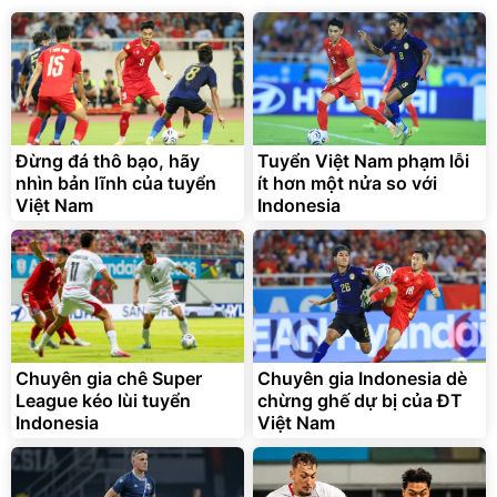
138.330
2.200.000
đ
đ
Discount
Flash Sale
Unmute
Vali Bamozo Khung Nhôm
9066 Size 20/24/28 Cao
Cấp
1.000.000
đ
825.000
Đừng đá thô bạo, hãy
Tuyển Việt Nam phạm lỗi
đ
nhìn bản lĩnh của tuyển
ít hơn một nửa so với
Flash Sale
Việt Nam
Indonesia
Lót ghế ôtô, nâng lưng
chống nóng giúp thoải mái
trong di chuyển
295.000
Chuyên gia chê Super
Chuyên gia Indonesia dè
đ
League kéo lùi tuyển
chừng ghế dự bị của ĐT
Đã bán nhiều
Indonesia
Việt Nam