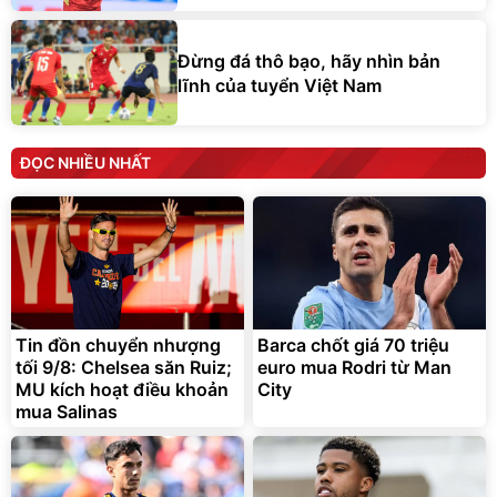
Đừng đá thô bạo, hãy nhìn bản
lĩnh của tuyển Việt Nam
ĐỌC NHIỀU NHẤT
Tin đồn chuyển nhượng
Barca chốt giá 70 triệu
tối 9/8: Chelsea săn Ruiz;
euro mua Rodri từ Man
MU kích hoạt điều khoản
City
mua Salinas