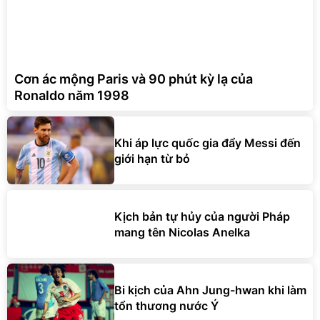
Cơn ác mộng Paris và 90 phút kỳ lạ của
Ronaldo năm 1998
Khi áp lực quốc gia đẩy Messi đến
giới hạn từ bỏ
Kịch bản tự hủy của người Pháp
mang tên Nicolas Anelka
Bi kịch của Ahn Jung-hwan khi làm
tổn thương nước Ý