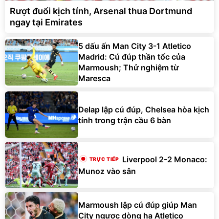
Rượt đuổi kịch tính, Arsenal thua Dortmund
ngay tại Emirates
5 dấu ấn Man City 3-1 Atletico
Madrid: Cú đúp thần tốc của
Marmoush; Thử nghiệm từ
Maresca
Delap lập cú đúp, Chelsea hòa kịch
tính trong trận cầu 6 bàn
Liverpool 2-2 Monaco:
Munoz vào sân
Marmoush lập cú đúp giúp Man
City ngược dòng hạ Atletico