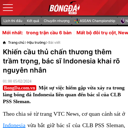
Lịch thi đấu
Kết quả
Chuyển nhượng
ASEAN Championship
N
n cầu 6 bàn
Mất bộ đôi trụ cột, Newcastle săn Palhinha
Mới nhất:
Trang chủ
Hậu trường
Bài viết
Khiến cầu thủ chấn thương thêm
trầm trọng, bác sĩ Indonesia khai rõ
nguyên nhân
01:00 05/02/2024
Một sự việc hiếm gặp vừa xảy ra trong
BongDa.com.vn
làng bóng đá Indonesia liên quan đến bác sĩ của CLB
PSS Sleman.
Theo chia sẻ từ trang VTC News, cơ quan cảnh sát ở
Indonesia
vừa bắt giữ bác sĩ của CLB PSS Sleman,