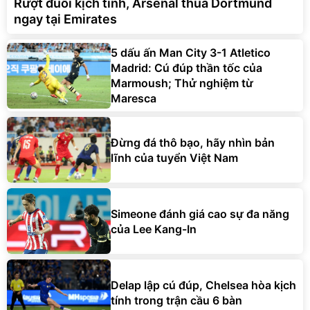
Rượt đuổi kịch tính, Arsenal thua Dortmund
ngay tại Emirates
5 dấu ấn Man City 3-1 Atletico
Madrid: Cú đúp thần tốc của
Marmoush; Thử nghiệm từ
Maresca
Đừng đá thô bạo, hãy nhìn bản
lĩnh của tuyển Việt Nam
Simeone đánh giá cao sự đa năng
của Lee Kang-In
Delap lập cú đúp, Chelsea hòa kịch
tính trong trận cầu 6 bàn