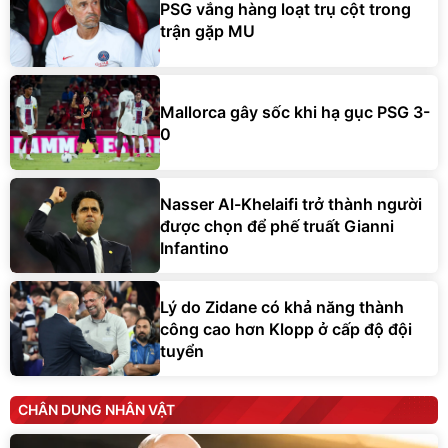
PSG vắng hàng loạt trụ cột trong
trận gặp MU
Mallorca gây sốc khi hạ gục PSG 3-
0
Nasser Al-Khelaifi trở thành người
được chọn để phế truất Gianni
Infantino
Lý do Zidane có khả năng thành
công cao hơn Klopp ở cấp độ đội
tuyển
CHÂN DUNG NHÂN VẬT