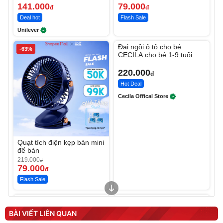
141.000
79.000
đ
đ
Deal hot
Flash Sale
Unilever
Unmute
Đai ngồi ô tô cho bé
-63%
CECILA cho bé 1-9 tuổi
220.000
đ
Hot Deal
Cecila Offical Store
Quạt tích điện kẹp bàn mini
để bàn
219.000
đ
79.000
đ
Flash Sale
Unmute
Unmute
Sữa dưỡng thể nâng tông
Robot Hút Bụi Lau Nhà -
tức thì Vaseline Body
D2-001 - Thông Minh
BÀI VIẾT LIÊN QUAN
190.000
3.000.000
đ
đ