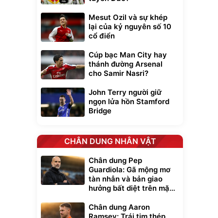
Mesut Ozil và sự khép
lại của kỷ nguyên số 10
cổ điển
Cúp bạc Man City hay
thánh đường Arsenal
cho Samir Nasri?
John Terry người giữ
ngọn lửa hồn Stamford
Bridge
CHÂN DUNG NHÂN VẬT
Chân dung Pep
Guardiola: Gã mộng mơ
tàn nhẫn và bản giao
hưởng bất diệt trên mặt
cỏ xanh
Chân dung Aaron
Ramsey: Trái tim thép