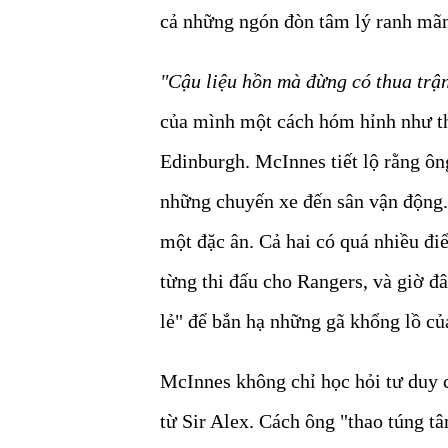
cả những ngón đòn tâm lý ranh mãnh
"Cậu liệu hồn mà đừng có thua trậ
của mình một cách hóm hỉnh như th
Edinburgh. McInnes tiết lộ rằng ông
những chuyến xe đến sân vận động. 
một đặc ân. Cả hai có quá nhiều đ
từng thi đấu cho Rangers, và giờ đ
lẻ" để bắn hạ những gã khổng lồ c
McInnes không chỉ học hỏi tư duy c
từ Sir Alex. Cách ông "thao túng 