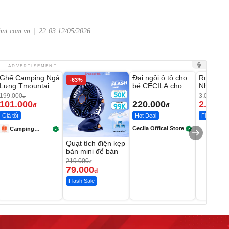
hnt.com.vn
22:03 12/05/2026
Unmute
Unmute
Unmute
ADVERTISEMENT
Ghế Camping Ngả
Đai ngồi ô tô cho
Robot Hú
-49%
-63%
Lưng Tmountain
bé CECILA cho bé
Nhà - D2
Gấp Gọn
1-9 tuổi
Thông M
199.000
3.000.000
đ
101.000
220.000
2.200.
đ
đ
Giá tốt
Hot Deal
Flash Sale
Cecila Offical Store
Camping
Store99
Quạt tích điện kẹp
bàn mini để bàn
219.000
đ
79.000
đ
Flash Sale