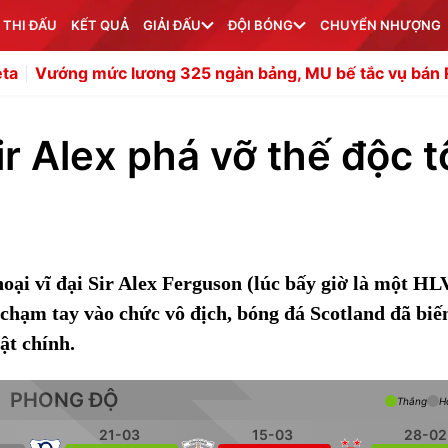
 THI ĐẤU
KẾT QUẢ
GIẢI ĐẤU
ĐỘI BÓNG
CHUYỂN NHƯỢNG
 lương 325 ngàn bảng, MU bế tắc vụ bán Rashford
Soi 
ir Alex phá vỡ thế độc t
oại vĩ đại Sir Alex Ferguson (lúc bấy giờ là một HL
chạm tay vào chức vô địch, bóng đá Scotland đã biế
ật chính.
PHONG ĐỘ
Thắng
H
21-03
15-03
28-02