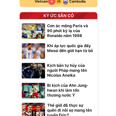
Vietnam
Cambodia
VS
KÝ ỨC SÂN CỎ
Cơn ác mộng Paris và
90 phút kỳ lạ của
Ronaldo năm 1998
Khi áp lực quốc gia đẩy
Messi đến giới hạn từ bỏ
Kịch bản tự hủy của
người Pháp mang tên
Nicolas Anelka
Bi kịch của Ahn Jung-
hwan khi làm tổn
thương nước Ý
Thế giới đã thực sự
quên đi nỗi sợ mang tên
tuyển Đức?