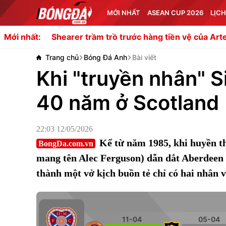
MỚI NHẤT
ASEAN CUP 2026
LỊCH
hearer trầm trồ trước hàng tiền vệ của Arteta
Vướng mức
Mới nhất:
Trang chủ
Bóng Đá Anh
Bài viết
Khi "truyền nhân" S
40 năm ở Scotland
22:03 12/05/2026
Kể từ năm 1985, khi huyền th
BongDa.com.vn
mang tên Alec Ferguson) dẫn dắt Aberdeen 
thành một vở kịch buồn tẻ chỉ có hai nhân v
11-04
05-04