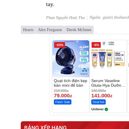
tay.
Nguồn: giaitri.thoibaov
Phan Nguyễn Hoài Thu
Hearts
Alex Ferguson
Derek McInnes
-63%
-6%
Quạt tích điện kẹp
Serum Vaseline
bàn mini để bàn
Gluta-Hya Dưỡng
Da Sáng Mịn Sau
219.000
150.000
đ
đ
7 Ngày
79.000
141.000
đ
đ
Flash Sale
Deal hot
Unilever
BẢNG XẾP HẠNG