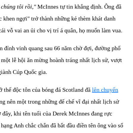
 chúng tôi rồi,"
McInnes tự tin khẳng định. Ông đã
ợc khen ngợi" trở thành những kẻ thèm khát danh
ái vỗ vai an ủi cho vị trí á quân, họ muốn làm vua.
n đỉnh vinh quang sau 66 năm chờ đợi, đường phố
một lễ hội ăn mừng hoành tráng nhất lịch sử, vượt
giành Cúp Quốc gia.
ỡ thế độc tôn của bóng đá Scotland đã
lên chuyến
ng nên một trong những đế chế vĩ đại nhất lịch sử
ờ đây, khi tên tuổi của Derek McInnes đang rực
 hạng Anh chắc chắn đã bắt đầu điền tên ông vào sổ