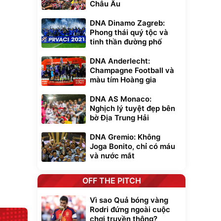
Châu Âu
DNA Dinamo Zagreb:
Phong thái quý tộc và
tinh thần đường phố
DNA Anderlecht:
Unmute
Champagne Football và
t Bụi Lau
Vali Bamozo
màu tím Hoàng gia
-001 -
Khung Nhôm
inh
9066 Size
1.000.000
đ
đ
DNA AS Monaco:
20/24/28 Cao Cấp
000
825.000
đ
đ
Nghịch lý tuyệt đẹp bên
Flash Sale
bờ Địa Trung Hải
DNA Gremio: Không
Lót ghế ôtô, nâng
Joga Bonito, chỉ có máu
lưng chống nóng
giúp thoải mái
và nước mắt
trong di chuyển
295.000
đ
Đã bán nhiều
OFF THE PITCH
Vì sao Quả bóng vàng
Rodri đứng ngoài cuộc
chơi truyền thông?