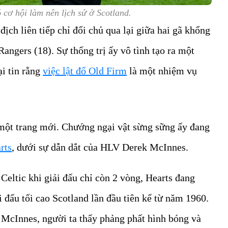
cơ hội làm nên lịch sử ở Scotland.
địch liên tiếp chỉ đổi chủ qua lại giữa hai gã khổng
Rangers (18). Sự thống trị ấy vô tình tạo ra một
ại tin rằng
việc lật đổ Old Firm
là một nhiệm vụ
một trang mới. Chướng ngại vật sừng sững ấy đang
rts
, dưới sự dẫn dắt của HLV Derek McInnes.
eltic khi giải đấu chỉ còn 2 vòng, Hearts đang
 đấu tối cao Scotland lần đầu tiên kể từ năm 1960.
 McInnes, người ta thấy phảng phất hình bóng và