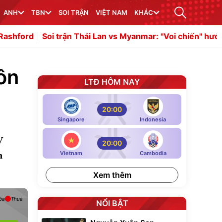
ANH
TBN
SOI TRẬN
VIỆT NAM
KHÁC
trận Thái Lan vs Myanmar: "Voi chiến" hướng tới trận thắ
ôn
LTĐ HÔM NAY
20:00
Singapore
Indonesia
V
20:00
n
Vietnam
Cambodia
Xem thêm
òa
Thua
NỔI BẬT