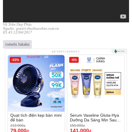
Vũ Trần Duy Phúc
Nguồn: giaitri.thoibaovhnt.com.vn
05:43 12/04/2017
romelu lukaku
ADVERTISEMENT
-63%
-6%
Quạt tích điện kẹp bàn mini
Serum Vaseline Gluta-Hya
để bàn
Dưỡng Da Sáng Mịn Sau 7
Ngày
219.000
150.000
đ
đ
79.000
141.000
đ
đ