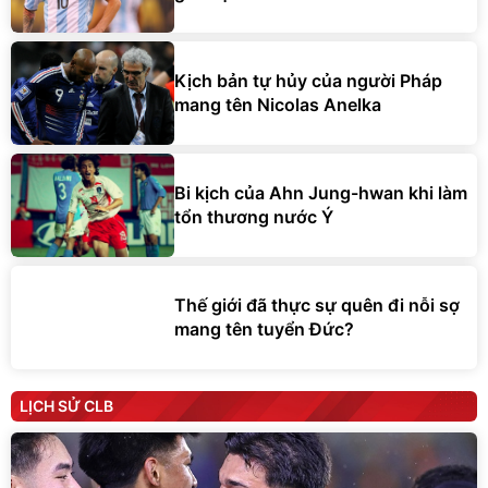
Kịch bản tự hủy của người Pháp
mang tên Nicolas Anelka
Bi kịch của Ahn Jung-hwan khi làm
tổn thương nước Ý
Thế giới đã thực sự quên đi nỗi sợ
mang tên tuyển Đức?
LỊCH SỬ CLB