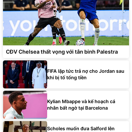
CĐV Chelsea thất vọng với tân binh Palestra
FIFA lập tức trả nợ cho Jordan sau
khi bị tố tống tiền
Kylian Mbappe và kế hoạch cá
nhân bất ngờ tại Barcelona
Scholes muốn đưa Salford lên