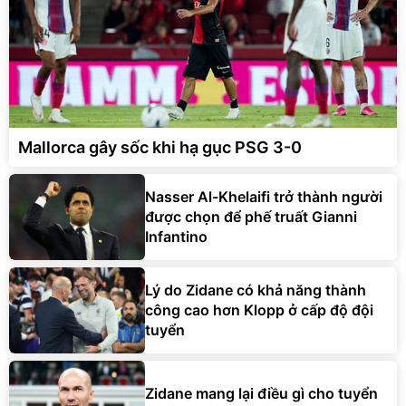
Mallorca gây sốc khi hạ gục PSG 3-0
Nasser Al-Khelaifi trở thành người
được chọn để phế truất Gianni
Infantino
Lý do Zidane có khả năng thành
công cao hơn Klopp ở cấp độ đội
tuyển
Zidane mang lại điều gì cho tuyển