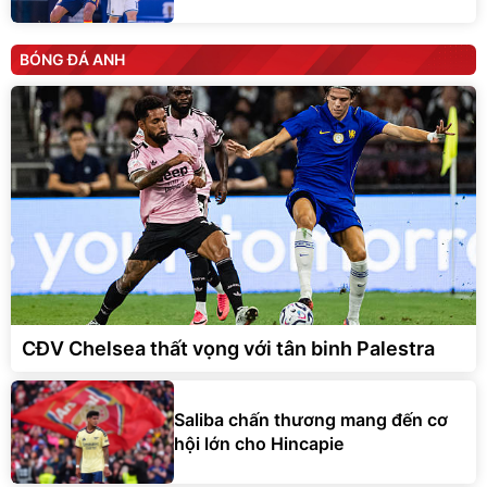
BÓNG ĐÁ ANH
CĐV Chelsea thất vọng với tân binh Palestra
Saliba chấn thương mang đến cơ
hội lớn cho Hincapie