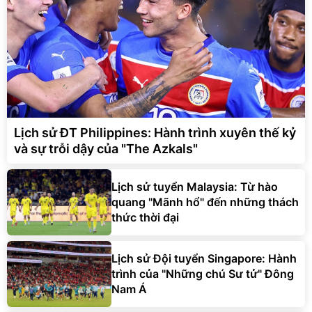
Lịch sử ĐT Philippines: Hành trình xuyên thế kỷ
và sự trỗi dậy của "The Azkals"
Lịch sử tuyển Malaysia: Từ hào
quang "Mãnh hổ" đến những thách
thức thời đại
Lịch sử Đội tuyển Singapore: Hành
trình của "Những chú Sư tử" Đông
Nam Á