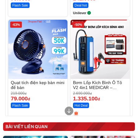
Flash Sale
Deal hot
Unilever
-63%
-50%
Quạt tích điện kẹp bàn mini
Bơm Lốp Kích Bình Ô Tô
để bàn
V2 4in1 MEDICAR –
12.000mAh
219.000
2.690.000
đ
đ
79.000
1.335.100
đ
đ
Flash Sale
Hot Deal
Unmute
Unmute
Máy ép chậm trái cây
Máy rửa xe cầm tay xịt rửa
BÀI VIẾT LIÊN QUAN
Elmich JEE 1855OL
cao áp có tạo bọt tuyết
3.000.000
đ