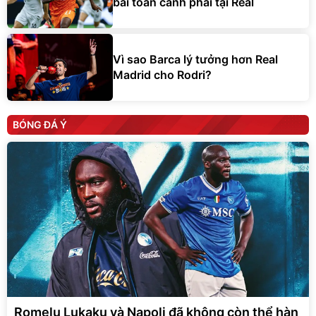
bài toán cánh phải tại Real
Vì sao Barca lý tưởng hơn Real
Madrid cho Rodri?
BÓNG ĐÁ Ý
Romelu Lukaku và Napoli đã không còn thể hàn