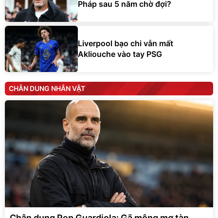
Pháp sau 5 năm chờ đợi?
Liverpool bạo chi vẫn mất
Akliouche vào tay PSG
CHÂN DUNG NHÂN VẬT
Chân dung Pep Guardiola: Gã mộng mơ tàn