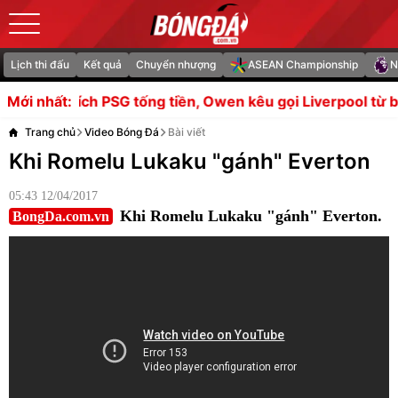
Lịch thi đấu
Kết quả
Chuyển nhượng
ASEAN Championship
N
SG tống tiền, Owen kêu gọi Liverpool từ bỏ Barcola
Mouri
Mới nhất:
Trang chủ
Video Bóng Đá
Bài viết
Khi Romelu Lukaku "gánh" Everton
05:43 12/04/2017
Khi Romelu Lukaku "gánh" Everton.
BongDa.com.vn