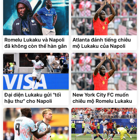
2.143.650
399.000
đ
đ
Flash Sale
Đã bán nhiều
Romelu Lukaku và Napoli
Atlanta đánh tiếng chiêu
đã không còn thể hàn gắn
mộ Lukaku của Napoli
Bạt phủ xe ô tô cao cấp,
Xe đạp điện trợ lực G-
tráng nhôm 03 lớp
Force C14 gấp gọn bỏ cốp
tiện lợi
Đại diện Lukaku gửi "tối
New York City FC muốn
392.000
9.900.000
đ
đ
325.000
7.092.000
hậu thư" cho Napoli
đ
chiêu mộ Romelu Lukaku
đ
Đã bán nhiều
Đang xem nhiều
G-FORCE VIETNA