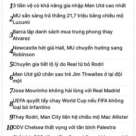
1
3 tiền vệ có khả năng gia nhập Man Utd cao nhất
MU sẵn sàng trả thẳng 21,7 triệu bảng chiêu mộ
2
Lucumi
Barca lập danh sách mua trung phong thay
3
Alvarez
Newcastle hét giá Hall, MU chuyển hướng sang
4
Robinson
5
Chuyên gia tiết lộ lý do Real từ bỏ Rodri
Man Utd giữ chân sao trẻ Jim Thwaites ở lại đội
6
một
7
Jose Mourinho không hài lòng với Real Madrid
UEFA quyết tẩy chay World Cup nếu FIFA không
8
loại bỏ Infantino
9
Thay Rodri, Man City liên hệ chiêu mộ Mac Allister
10
CĐV Chelsea thất vọng với tân binh Palestra