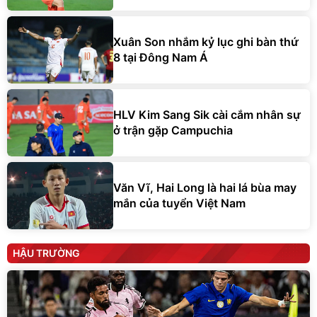
Xuân Son nhắm kỷ lục ghi bàn thứ
8 tại Đông Nam Á
HLV Kim Sang Sik cài cắm nhân sự
ở trận gặp Campuchia
Văn Vĩ, Hai Long là hai lá bùa may
mắn của tuyển Việt Nam
HẬU TRƯỜNG