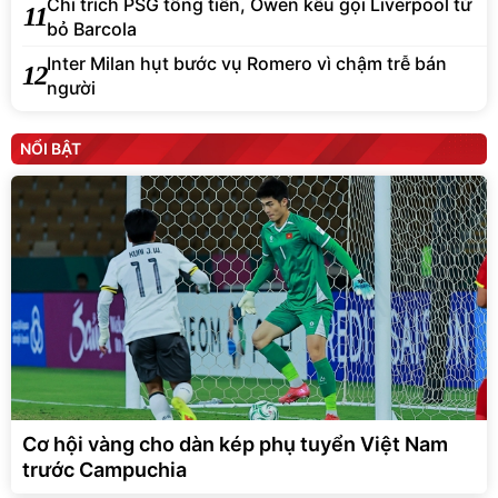
Chỉ trích PSG tống tiền, Owen kêu gọi Liverpool từ
11
bỏ Barcola
Inter Milan hụt bước vụ Romero vì chậm trễ bán
12
người
NỔI BẬT
Cơ hội vàng cho dàn kép phụ tuyển Việt Nam
trước Campuchia