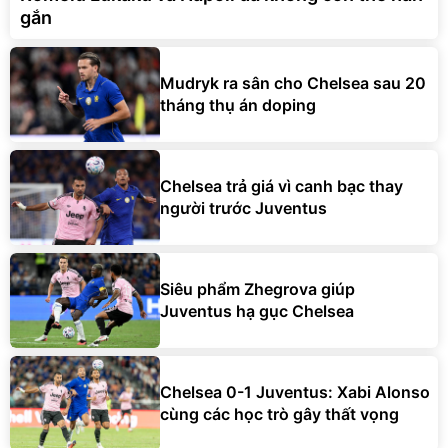
gắn
Mudryk ra sân cho Chelsea sau 20
tháng thụ án doping
Chelsea trả giá vì canh bạc thay
người trước Juventus
Siêu phẩm Zhegrova giúp
Juventus hạ gục Chelsea
Chelsea 0-1 Juventus: Xabi Alonso
cùng các học trò gây thất vọng