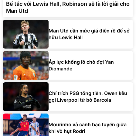
Bế tắc với Lewis Hall, Robinson sẽ là lời giải cho
Man Utd
Man Utd cần mức giá điên rồ để sở
hữu Lewis Hall
Áp lực khổng lồ chờ đợi Yan
Diomande
Chỉ trích PSG tống tiền, Owen kêu
gọi Liverpool từ bỏ Barcola
Mourinho và canh bạc tuyến giữa
khi vồ hụt Rodri