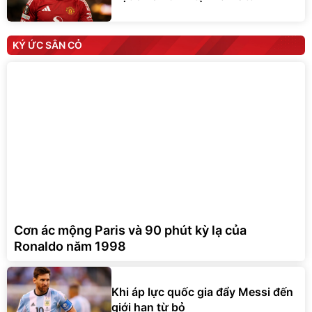
KÝ ỨC SÂN CỎ
Cơn ác mộng Paris và 90 phút kỳ lạ của
Ronaldo năm 1998
Khi áp lực quốc gia đẩy Messi đến
giới hạn từ bỏ