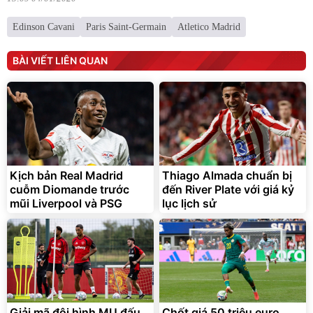
Edinson Cavani
Paris Saint-Germain
Atletico Madrid
BÀI VIẾT LIÊN QUAN
Kịch bản Real Madrid
Thiago Almada chuẩn bị
cuỗm Diomande trước
đến River Plate với giá kỷ
mũi Liverpool và PSG
lục lịch sử
Giải mã đội hình MU đấu
Chốt giá 50 triệu euro,