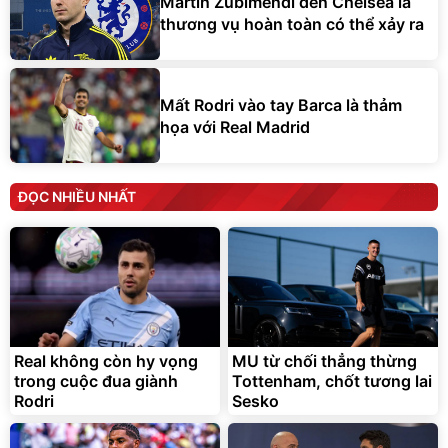
Martin Zubimendi đến Chelsea là
thương vụ hoàn toàn có thể xảy ra
Mất Rodri vào tay Barca là thảm
họa với Real Madrid
ĐỌC NHIỀU NHẤT
Real không còn hy vọng
MU từ chối thẳng thừng
trong cuộc đua giành
Tottenham, chốt tương lai
Rodri
Sesko