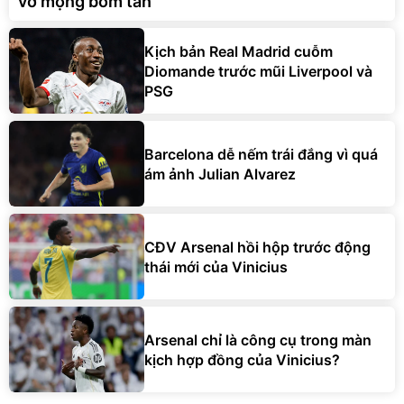
vỡ mộng bom tấn
Kịch bản Real Madrid cuỗm
Diomande trước mũi Liverpool và
PSG
Barcelona dễ nếm trái đắng vì quá
ám ảnh Julian Alvarez
CĐV Arsenal hồi hộp trước động
thái mới của Vinicius
Arsenal chỉ là công cụ trong màn
kịch hợp đồng của Vinicius?