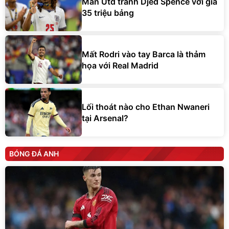
Man Utd tranh Djed Spence với giá
35 triệu bảng
Mất Rodri vào tay Barca là thảm
họa với Real Madrid
Lối thoát nào cho Ethan Nwaneri
tại Arsenal?
BÓNG ĐÁ ANH