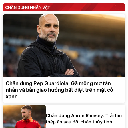
CHÂN DUNG NHÂN VẬT
Chân dung Pep Guardiola: Gã mộng mơ tàn
nhẫn và bản giao hưởng bất diệt trên mặt cỏ
xanh
Chân dung Aaron Ramsey: Trái tim
thép ẩn sau đôi chân thủy tinh