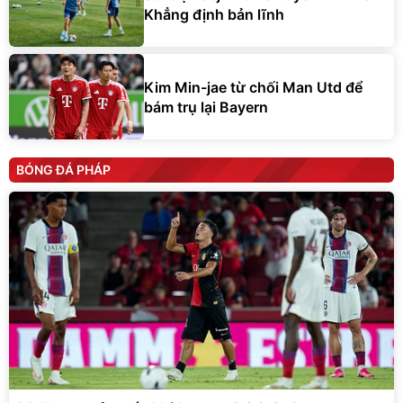
Khẳng định bản lĩnh
Kim Min-jae từ chối Man Utd để
bám trụ lại Bayern
BÓNG ĐÁ PHÁP