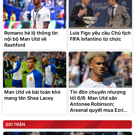
Romano hé lộ thông tin
Luis Figo yêu cầu Chủ tịch
nội bộ Man Utd về
FIFA Infantino từ chức
Rashford
Man Utd và bài toán khó
Tin đồn chuyển nhượng
mang tên Shea Lacey
tối 6/8: Man Utd săn
Antonee Robinson;
Arsenal quyết mua Ezri
Konsa
SOI TRẬN