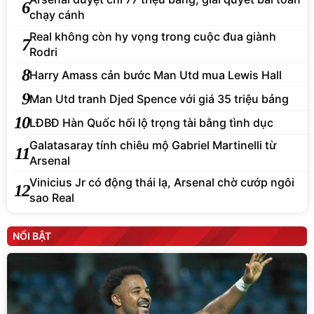
6
chạy cánh
Real không còn hy vọng trong cuộc đua giành
7
Rodri
8
Harry Amass cản bước Man Utd mua Lewis Hall
9
Man Utd tranh Djed Spence với giá 35 triệu bảng
10
LĐBĐ Hàn Quốc hối lộ trọng tài bằng tình dục
Galatasaray tính chiêu mộ Gabriel Martinelli từ
11
Arsenal
Vinicius Jr có động thái lạ, Arsenal chờ cướp ngôi
12
sao Real
NỔI BẬT