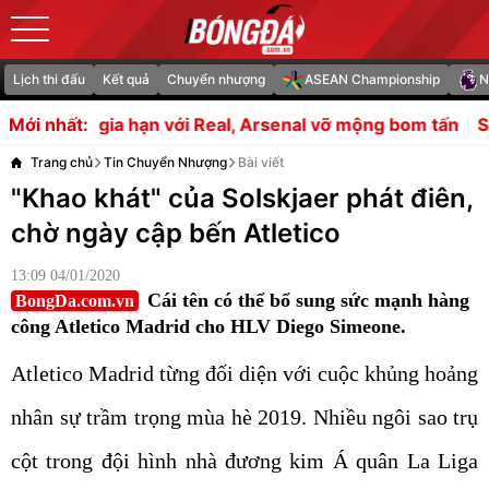
Lịch thi đấu
Kết quả
Chuyển nhượng
ASEAN Championship
N
i Real, Arsenal vỡ mộng bom tấn
Sesko chậm bình phục, 
Mới nhất:
Trang chủ
Tin Chuyển Nhượng
Bài viết
"Khao khát" của Solskjaer phát điên,
chờ ngày cập bến Atletico
13:09 04/01/2020
Cái tên có thể bổ sung sức mạnh hàng
BongDa.com.vn
công Atletico Madrid cho HLV Diego Simeone.
Atletico Madrid từng đối diện với cuộc khủng hoảng
nhân sự trầm trọng mùa hè 2019. Nhiều ngôi sao trụ
cột trong đội hình nhà đương kim Á quân La Liga