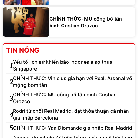
CHÍNH THỨC: MU công bố tân
binh Cristian Orozco
TIN NÓNG
Yếu tố lịch sử khiến báo Indonesia sợ thua
1
Singapore
CHÍNH THỨC: Vinicius gia hạn với Real, Arsenal vỡ
2
mộng bom tấn
CHÍNH THỨC: MU công bố tân binh Cristian
3
Orozco
Rodri từ chối Real Madrid, đạt thỏa thuận cá nhân
4
gia nhập Barcelona
5
CHÍNH THỨC: Yan Diomande gia nhập Real Madrid
Arsenal duyệt chi 77 triệu bảng, giải quyết bài toán