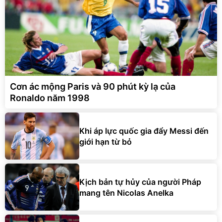
Cơn ác mộng Paris và 90 phút kỳ lạ của
Ronaldo năm 1998
Khi áp lực quốc gia đẩy Messi đến
giới hạn từ bỏ
Kịch bản tự hủy của người Pháp
mang tên Nicolas Anelka