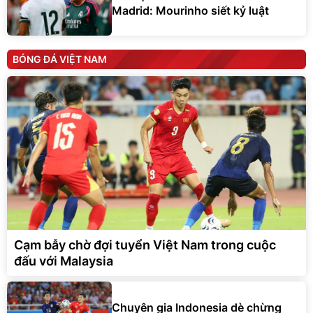
Madrid: Mourinho siết kỷ luật
BÓNG ĐÁ VIỆT NAM
Cạm bẫy chờ đợi tuyển Việt Nam trong cuộc
đấu với Malaysia
Chuyên gia Indonesia dè chừng