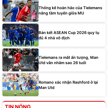
Thống kê hoàn hảo của Tielemans
nâng tầm tuyến giữa MU
Bán kết ASEAN Cup 2026 quy tụ
đủ 4 nhà vô địch
Tielemans ra mắt ấn tượng, Man
Utd vẫn nhắm sao 26 tuổi
Romano xác nhận Rashford ở lại
Man Utd
TIN NÓNG