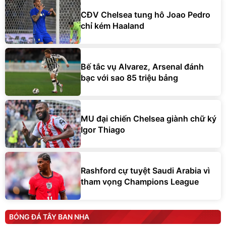
CĐV Chelsea tung hô Joao Pedro
chỉ kém Haaland
Bế tắc vụ Alvarez, Arsenal đánh
bạc với sao 85 triệu bảng
MU đại chiến Chelsea giành chữ ký
Igor Thiago
Rashford cự tuyệt Saudi Arabia vì
tham vọng Champions League
BÓNG ĐÁ TÂY BAN NHA