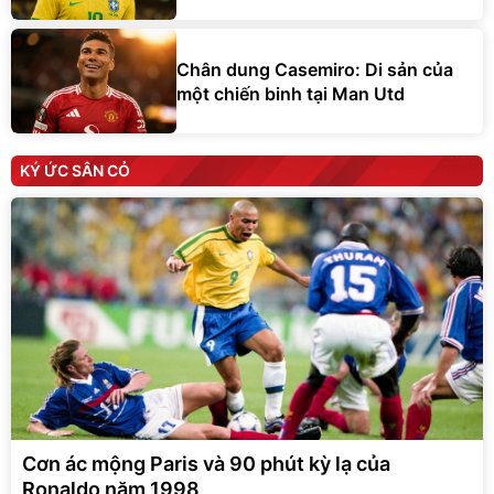
Chân dung Casemiro: Di sản của
một chiến binh tại Man Utd
KÝ ỨC SÂN CỎ
Cơn ác mộng Paris và 90 phút kỳ lạ của
Ronaldo năm 1998