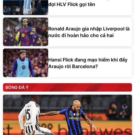
đợi HLV Flick gọi tên
Ronald Araujo gia nhập Liverpool là
nước đi hoàn hảo cho cả hai
Hansi Flick đang mạo hiểm khi đẩy
Araujo rời Barcelona?
BÓNG ĐÁ Ý