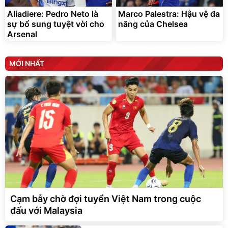
Aliadiere: Pedro Neto là
Marco Palestra: Hậu vệ đa
sự bổ sung tuyệt vời cho
năng của Chelsea
Arsenal
MỚI NHẤT
Cạm bẫy chờ đợi tuyển Việt Nam trong cuộc
đấu với Malaysia