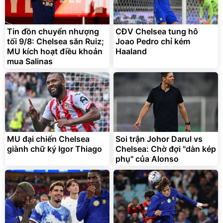
Tin đồn chuyển nhượng
CĐV Chelsea tung hô
tối 9/8: Chelsea săn Ruiz;
Joao Pedro chỉ kém
MU kích hoạt điều khoản
Haaland
mua Salinas
Bạt phủ xe ô tô cao cấp,
Xe đạp điện trợ lực G-
tráng nhôm 03 lớp
Force C14 gấp gọn bỏ cốp
tiện lợi
392.000
9.900.000
đ
đ
325.000
7.092.000
đ
đ
MU đại chiến Chelsea
Soi trận Johor Darul vs
Đã bán nhiều
Đang xem nhiều
giành chữ ký Igor Thiago
Chelsea: Chờ đợi "dàn kép
G-FORCE VIETNA
phụ" của Alonso