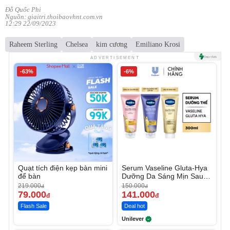
Đỗ Quốc Phi
Nguồn: giaitri.thoibaovhnt.com.vn
12:29 22/09/2023
Raheem Sterling
Chelsea
kim cương
Emiliano Krosi
ADVERTISEMENT
-63%
-6%
Quạt tích điện kẹp bàn mini
Serum Vaseline Gluta-Hya
để bàn
Dưỡng Da Sáng Mịn Sau 7
Ngày
219.000
150.000
đ
đ
79.000
141.000
đ
đ
Flash Sale
Deal hot
Unilever