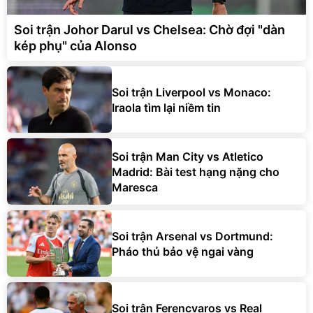
Soi trận Johor Darul vs Chelsea: Chờ đợi "dàn
kép phụ" của Alonso
Soi trận Liverpool vs Monaco:
Iraola tìm lại niềm tin
Soi trận Man City vs Atletico
Madrid: Bài test hạng nặng cho
Maresca
Soi trận Arsenal vs Dortmund:
Pháo thủ bảo vệ ngai vàng
Soi trận Ferencvaros vs Real