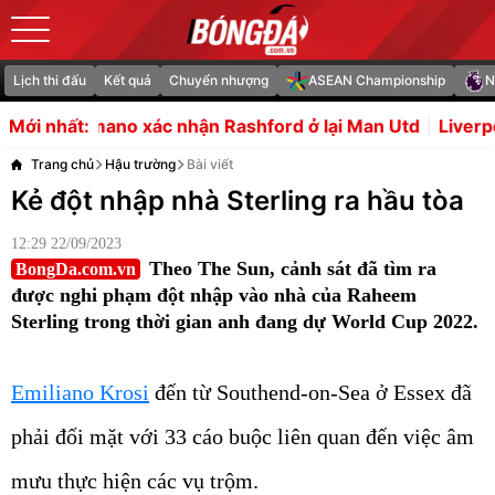
Lịch thi đấu
Kết quả
Chuyển nhượng
ASEAN Championship
N
c nhận Rashford ở lại Man Utd
Liverpool tranh Lamine 
Mới nhất:
Trang chủ
Hậu trường
Bài viết
Kẻ đột nhập nhà Sterling ra hầu tòa
12:29 22/09/2023
Theo The Sun, cảnh sát đã tìm ra
BongDa.com.vn
được nghi phạm đột nhập vào nhà của Raheem
Sterling trong thời gian anh đang dự World Cup 2022.
Emiliano Krosi
đến từ Southend-on-Sea ở Essex đã
phải đối mặt với 33 cáo buộc liên quan đến việc âm
mưu thực hiện các vụ trộm.