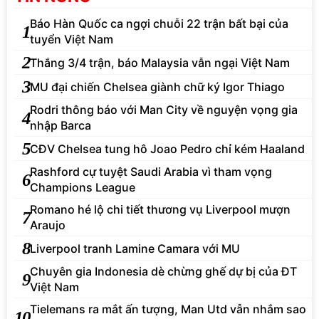
Báo Hàn Quốc ca ngợi chuỗi 22 trận bất bại của
1
tuyển Việt Nam
2
Thắng 3/4 trận, báo Malaysia vẫn ngại Việt Nam
3
MU đại chiến Chelsea giành chữ ký Igor Thiago
Rodri thông báo với Man City về nguyện vọng gia
4
nhập Barca
5
CĐV Chelsea tung hô Joao Pedro chỉ kém Haaland
Rashford cự tuyệt Saudi Arabia vì tham vọng
6
Champions League
Romano hé lộ chi tiết thương vụ Liverpool mượn
7
Araujo
8
Liverpool tranh Lamine Camara với MU
Chuyên gia Indonesia dè chừng ghế dự bị của ĐT
9
Việt Nam
Tielemans ra mắt ấn tượng, Man Utd vẫn nhắm sao
10