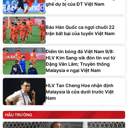
ghế dự bị của ĐT Việt Nam
Báo Hàn Quốc ca ngợi chuỗi 22
trận bất bại của tuyển Việt Nam
Điểm tin bóng đá Việt Nam 9/8:
HLV Kim Sang-sik đón tin vui từ
Đặng Văn Lâm; Truyền thông
Malaysia e ngại Việt Nam
HLV Tan Cheng Hoe nhận định
Malaysia là cửa dưới trước Việt
Nam
HẬU TRƯỜNG