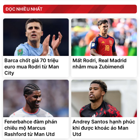
ĐỌC NHIỀU NHẤT
Barca chốt giá 70 triệu
Mất Rodri, Real Madrid
euro mua Rodri từ Man
nhắm mua Zubimendi
City
Fenerbahce đàm phán
Andrey Santos hạnh phúc
chiêu mộ Marcus
khi được khoác áo Man
Rashford từ Man Utd
Utd