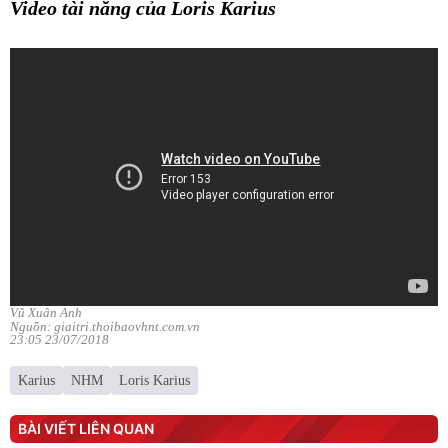
Video tài năng của Loris Karius
Vũ Xuân Anh
Nguồn: giaitri.thoibaovhnt.com.vn
23:05 23/07/2018
Karius
NHM
Loris Karius
BÀI VIẾT LIÊN QUAN