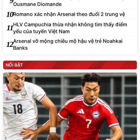
9
Ousmane Diomande
10
Romano xác nhận Arsenal theo đuổi 2 trung vệ
HLV Campuchia thừa nhận không tìm thấy điểm
11
yếu của tuyển Việt Nam
Arsenal vỡ mộng chiêu mộ hậu vệ trẻ Noahkai
12
Banks
NỔI BẬT