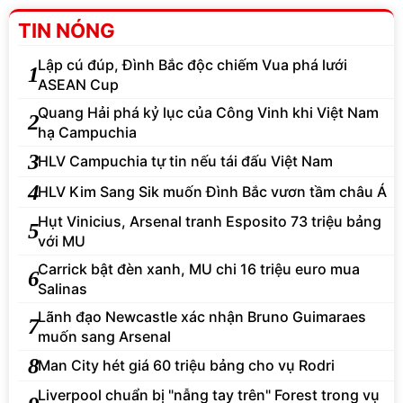
TIN NÓNG
Lập cú đúp, Đình Bắc độc chiếm Vua phá lưới
1
ASEAN Cup
Quang Hải phá kỷ lục của Công Vinh khi Việt Nam
2
hạ Campuchia
3
HLV Campuchia tự tin nếu tái đấu Việt Nam
4
HLV Kim Sang Sik muốn Đình Bắc vươn tầm châu Á
Hụt Vinicius, Arsenal tranh Esposito 73 triệu bảng
5
với MU
Carrick bật đèn xanh, MU chi 16 triệu euro mua
6
Salinas
Lãnh đạo Newcastle xác nhận Bruno Guimaraes
7
muốn sang Arsenal
8
Man City hét giá 60 triệu bảng cho vụ Rodri
Liverpool chuẩn bị "nẫng tay trên" Forest trong vụ