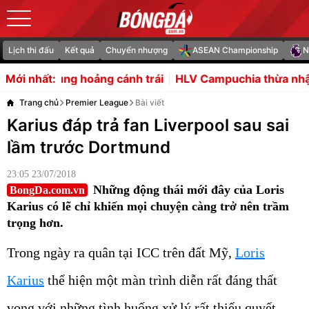
Lịch thi đấu
Kết quả
Chuyển nhượng
ASEAN Championship
N
g cánh trái
HLV Campuchia thừa nhận không tìm thấy đ
Mới nhất:
Trang chủ
Premier League
Bài viết
Karius đáp trả fan Liverpool sau sai
lầm trước Dortmund
23:05 23/07/2018
Những động thái mới đây của Loris
BongDa.com.vn
Karius có lẽ chỉ khiến mọi chuyện càng trở nên trầm
trọng hơn.
Trong ngày ra quân tại ICC trên đất Mỹ,
Loris
Karius
thể hiện một màn trình diễn rất đáng thất
vọng với những tình huống xử lý rất thiếu quyết