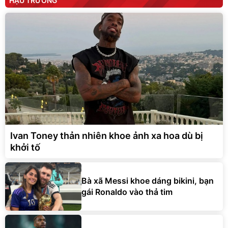
HẬU TRƯỜNG
Ivan Toney thản nhiên khoe ảnh xa hoa dù bị
khởi tố
Bà xã Messi khoe dáng bikini, bạn
gái Ronaldo vào thả tim