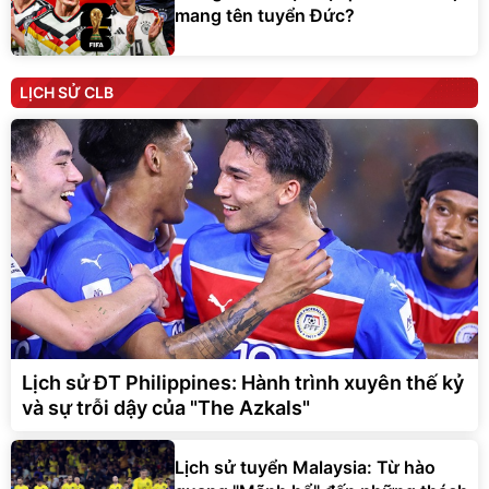
mang tên tuyển Đức?
LỊCH SỬ CLB
Lịch sử ĐT Philippines: Hành trình xuyên thế kỷ
và sự trỗi dậy của "The Azkals"
Lịch sử tuyển Malaysia: Từ hào