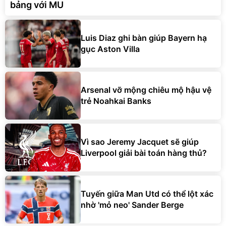
bảng với MU
Luis Diaz ghi bàn giúp Bayern hạ
gục Aston Villa
Arsenal vỡ mộng chiêu mộ hậu vệ
trẻ Noahkai Banks
Vì sao Jeremy Jacquet sẽ giúp
Liverpool giải bài toán hàng thủ?
Tuyến giữa Man Utd có thể lột xác
nhờ 'mỏ neo' Sander Berge