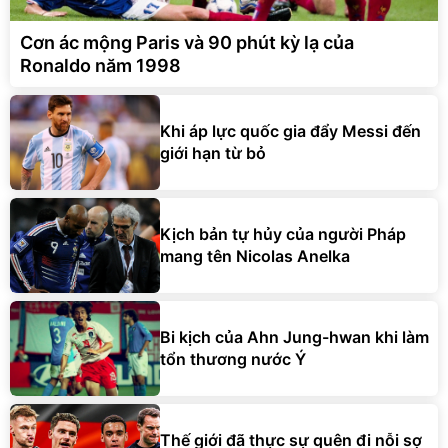
Cơn ác mộng Paris và 90 phút kỳ lạ của
Ronaldo năm 1998
Khi áp lực quốc gia đẩy Messi đến
giới hạn từ bỏ
Kịch bản tự hủy của người Pháp
mang tên Nicolas Anelka
Bi kịch của Ahn Jung-hwan khi làm
tổn thương nước Ý
Thế giới đã thực sự quên đi nỗi sợ