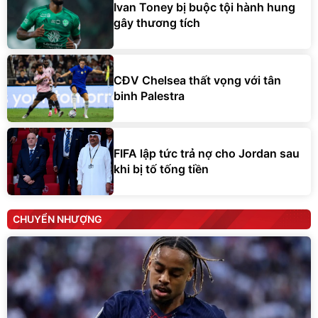
Ivan Toney bị buộc tội hành hung
gây thương tích
CĐV Chelsea thất vọng với tân
binh Palestra
FIFA lập tức trả nợ cho Jordan sau
khi bị tố tống tiền
CHUYỂN NHƯỢNG