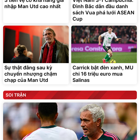
nhập Man Utd cao nhất
Đình Bắc dẫn đầu danh
sách Vua phá lưới ASEAN
Cup
Sự thật đằng sau kỳ
Carrick bật đèn xanh, MU
chuyển nhượng chậm
chi 16 triệu euro mua
chạp của Man Utd
Salinas
SOI TRẬN