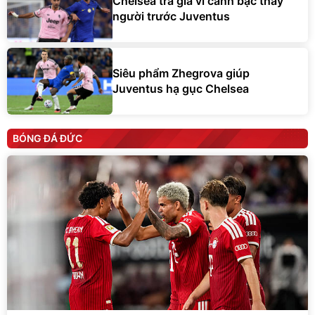
Chelsea trả giá vì canh bạc thay
người trước Juventus
Siêu phẩm Zhegrova giúp
Juventus hạ gục Chelsea
BÓNG ĐÁ ĐỨC