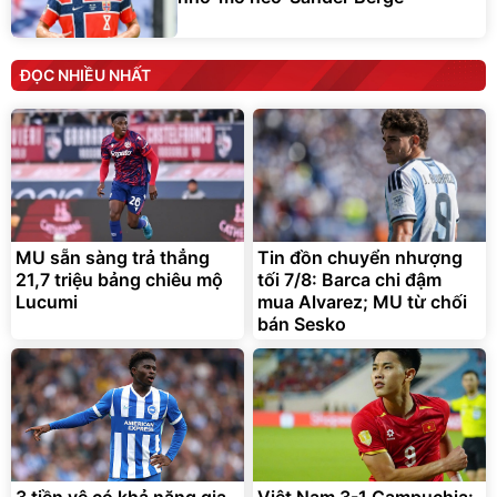
ĐỌC NHIỀU NHẤT
MU sẵn sàng trả thẳng
Tin đồn chuyển nhượng
21,7 triệu bảng chiêu mộ
tối 7/8: Barca chi đậm
Lucumi
mua Alvarez; MU từ chối
bán Sesko
3 tiền vệ có khả năng gia
Việt Nam 3-1 Campuchia: