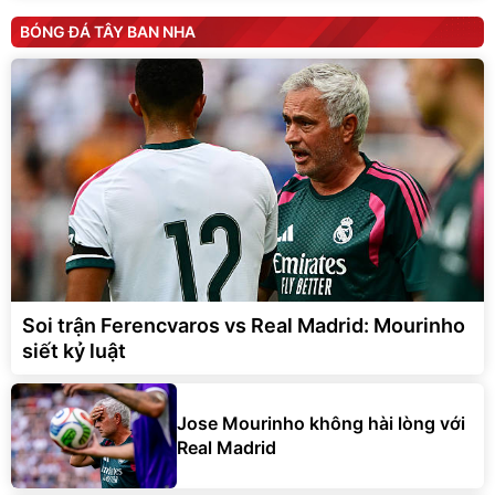
BÓNG ĐÁ TÂY BAN NHA
Soi trận Ferencvaros vs Real Madrid: Mourinho
siết kỷ luật
Jose Mourinho không hài lòng với
Real Madrid