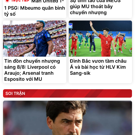
Sự tỉnh táo của INEOS
Man United 1-
giúp MU thoát bẫy
1 PSG: Mbeumo quân bình
chuyển nhượng
tỷ số
Tin đồn chuyển nhượng
Đình Bắc vươn tầm châu
sáng 8/8: Liverpool có
Á và bài học từ HLV Kim
Araujo; Arsenal tranh
Sang-sik
Esposito với MU
SOI TRẬN