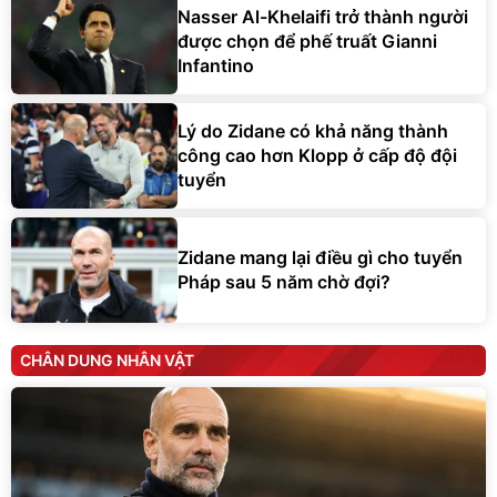
Nasser Al-Khelaifi trở thành người
được chọn để phế truất Gianni
Infantino
Lý do Zidane có khả năng thành
công cao hơn Klopp ở cấp độ đội
tuyển
Zidane mang lại điều gì cho tuyển
Pháp sau 5 năm chờ đợi?
CHÂN DUNG NHÂN VẬT