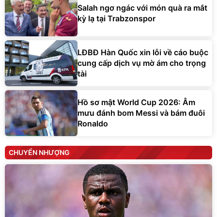
Salah ngơ ngác với món quà ra mắt
kỳ lạ tại Trabzonspor
LĐBĐ Hàn Quốc xin lỗi về cáo buộc
cung cấp dịch vụ mờ ám cho trọng
tài
Hồ sơ mật World Cup 2026: Âm
mưu đánh bom Messi và bám đuôi
Ronaldo
CHUYỂN NHƯỢNG