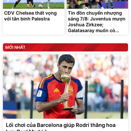
CĐV Chelsea thất vọng
Tin đồn chuyển nhượng
với tân binh Palestra
sáng 7/8: Juventus mượn
Joshua Zirkzee;
Galatasaray muốn có
Gabriel Martinelli
MỚI NHẤT
Lối chơi của Barcelona giúp Rodri thăng hoa