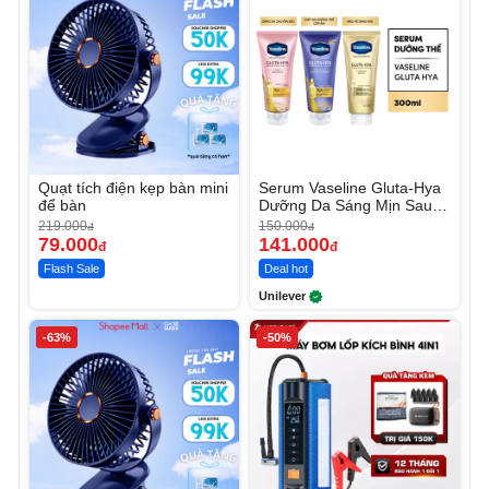
Quạt tích điện kẹp bàn mini
Serum Vaseline Gluta-Hya
để bàn
Dưỡng Da Sáng Mịn Sau 7
Ngày
219.000
150.000
đ
đ
79.000
141.000
đ
đ
Flash Sale
Deal hot
Unilever
-63%
-50%