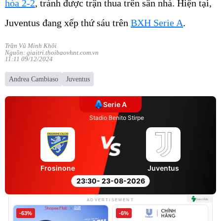
hòa 2-2
, tránh được trận thua trên sân nhà. Hiện tại,
Juventus đang xếp thứ sáu trên
BXH Serie A
.
Trần Vũ Minh Khôi
Nguồn: giaitri.thoibaovhnt.com.vn
11:11 09/12/2024
Andrea Cambiaso
Juventus
Serie A
Stadio Benito Stirpe
Frosinone
Juventus
23:30
- 23-08-2026
ADVERTISEMENT
-63%
-6%