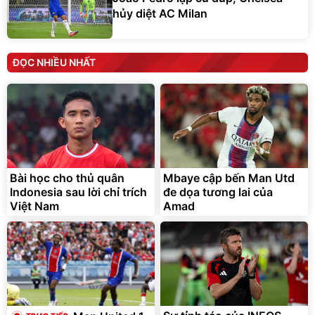
hủy diệt AC Milan
ĐỌC NHIỀU NHẤT
Bài học cho thủ quân
Mbaye cập bến Man Utd
Indonesia sau lời chỉ trích
đe dọa tương lai của
Việt Nam
Amad