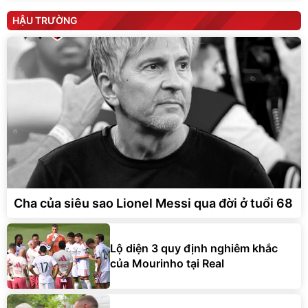
HẬU TRƯỜNG
Cha của siêu sao Lionel Messi qua đời ở tuổi 68
Lộ diện 3 quy định nghiêm khắc
của Mourinho tại Real