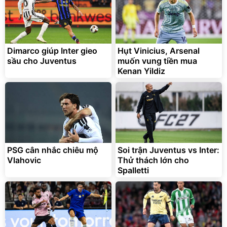
Bạt phủ xe ô tô cao cấp,
Xe đạp điện trợ lực G-
tráng nhôm 03 lớp
Force C14 gấp gọn bỏ cốp
tiện lợi
392.000
9.900.000
đ
đ
325.000
7.092.000
Dimarco giúp Inter gieo
Hụt Vinicius, Arsenal
đ
đ
sầu cho Juventus
muốn vung tiền mua
Đã bán nhiều
Đang xem nhiều
Kenan Yildiz
G-FORCE VIETNA
PSG cân nhắc chiêu mộ
Soi trận Juventus vs Inter:
Vlahovic
Thử thách lớn cho
Spalletti