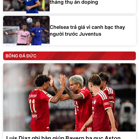
tháng thụ án doping
Chelsea trả giá vì canh bạc thay
người trước Juventus
BÓNG ĐÁ ĐỨC
Luis Diaz ghi bàn giúp Bayern hạ gục Aston