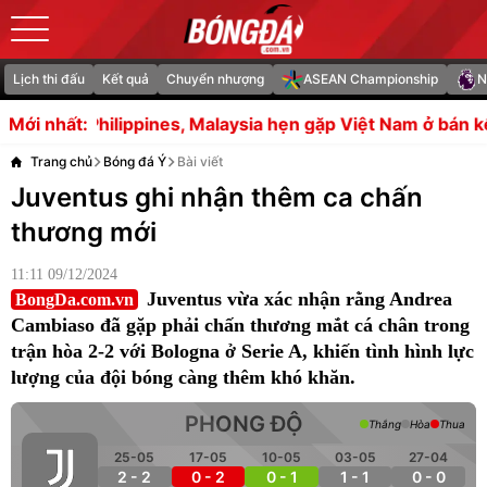
Lịch thi đấu
Kết quả
Chuyển nhượng
ASEAN Championship
N
s, Malaysia hẹn gặp Việt Nam ở bán kết ASEAN Cup
Việc 
Mới nhất:
Trang chủ
Bóng đá Ý
Bài viết
Juventus ghi nhận thêm ca chấn
thương mới
11:11 09/12/2024
Juventus vừa xác nhận rằng Andrea
BongDa.com.vn
Cambiaso đã gặp phải chấn thương mắt cá chân trong
trận hòa 2-2 với Bologna ở Serie A, khiến tình hình lực
lượng của đội bóng càng thêm khó khăn.
PHONG ĐỘ
Thắng
Hòa
Thua
25-05
17-05
10-05
03-05
27-04
2 - 2
0 - 2
0 - 1
1 - 1
0 - 0