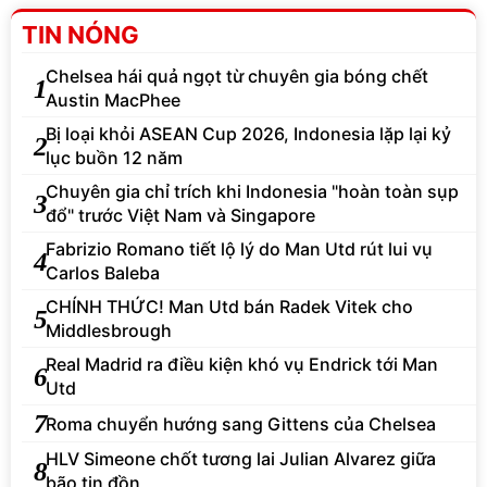
TIN NÓNG
Chelsea hái quả ngọt từ chuyên gia bóng chết
1
Austin MacPhee
Bị loại khỏi ASEAN Cup 2026, Indonesia lặp lại kỷ
2
lục buồn 12 năm
Chuyên gia chỉ trích khi Indonesia "hoàn toàn sụp
3
đổ" trước Việt Nam và Singapore
Fabrizio Romano tiết lộ lý do Man Utd rút lui vụ
4
Carlos Baleba
CHÍNH THỨC! Man Utd bán Radek Vitek cho
5
Middlesbrough
Real Madrid ra điều kiện khó vụ Endrick tới Man
6
Utd
7
Roma chuyển hướng sang Gittens của Chelsea
HLV Simeone chốt tương lai Julian Alvarez giữa
8
bão tin đồn