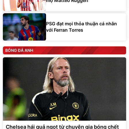
mộ Matteo Ruggeri
PSG đạt mọi thỏa thuận cá nhân
với Ferran Torres
BÓNG ĐÁ ANH
Chelsea hái quả ngọt từ chuyên gia bóng chết