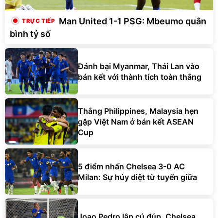
Man United 1-1 PSG: Mbeumo quân
bình tỷ số
Đánh bại Myanmar, Thái Lan vào
bán kết với thành tích toàn thắng
Thắng Philippines, Malaysia hẹn
gặp Việt Nam ở bán kết ASEAN
Cup
5 điểm nhấn Chelsea 3-0 AC
Milan: Sự hủy diệt từ tuyến giữa
Joao Pedro lập cú đúp, Chelsea