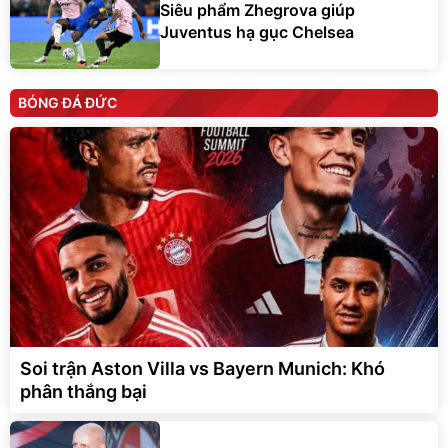
Siêu phẩm Zhegrova giúp
Juventus hạ gục Chelsea
BÓNG ĐÁ ĐỨC
Soi trận Aston Villa vs Bayern Munich: Khó
phân thắng bại