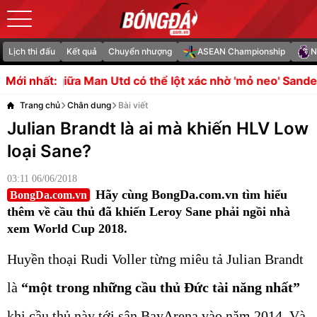
Lịch thi đấu
Kết quả
Chuyển nhượng
ASEAN Championship
N
n Utd có thể lột xác nhờ 'mỏ neo' Sander Berge
Chelsea 
Mới nhất:
Trang chủ
Chân dung
Bài viết
Julian Brandt là ai mà khiến HLV Low
loại Sane?
03:11 06/06/2018
Hãy cùng BongDa.com.vn tìm hiểu
BongDa.com.vn
thêm về cầu thủ đã khiến Leroy Sane phải ngồi nhà
xem World Cup 2018.
Huyền thoại Rudi Voller từng miêu tả Julian Brandt
là
“một trong những cầu thủ Đức tài năng nhất”
khi cầu thủ này tới sân BayArena vào năm 2014. Và