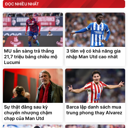
ĐỌC NHIỀU NHẤT
MU sẵn sàng trả thẳng
3 tiền vệ có khả năng gia
21,7 triệu bảng chiêu mộ
nhập Man Utd cao nhất
Lucumi
Sự thật đằng sau kỳ
Barca lập danh sách mua
chuyển nhượng chậm
trung phong thay Alvarez
chạp của Man Utd