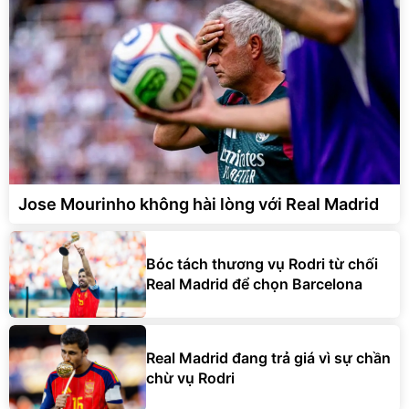
Jose Mourinho không hài lòng với Real Madrid
Bóc tách thương vụ Rodri từ chối
Real Madrid để chọn Barcelona
Real Madrid đang trả giá vì sự chần
chừ vụ Rodri