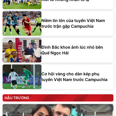
Niềm tin lớn của tuyển Việt Nam
trước trận gặp Campuchia
Đình Bắc khoe ảnh lúc nhỏ bên
Quế Ngọc Hải
Cơ hội vàng cho dàn kép phụ
tuyển Việt Nam trước Campuchia
HẬU TRƯỜNG