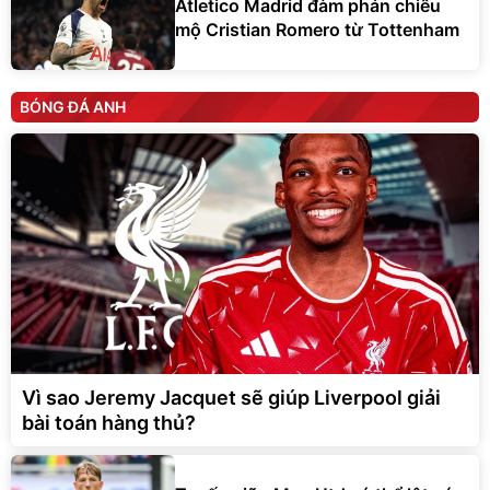
Atletico Madrid đàm phán chiêu
mộ Cristian Romero từ Tottenham
BÓNG ĐÁ ANH
Vì sao Jeremy Jacquet sẽ giúp Liverpool giải
bài toán hàng thủ?