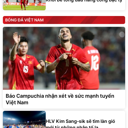
BÓNG ĐÁ VIỆT NAM
Báo Campuchia nhận xét về sức mạnh tuyển
Việt Nam
HLV Kim Sang-sik sẽ tìm làn gió
mới từ những nhân tố lạ