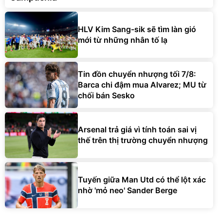
HLV Kim Sang-sik sẽ tìm làn gió
mới từ những nhân tố lạ
Tin đồn chuyển nhượng tối 7/8:
Barca chi đậm mua Alvarez; MU từ
chối bán Sesko
Arsenal trả giá vì tính toán sai vị
thế trên thị trường chuyển nhượng
Tuyến giữa Man Utd có thể lột xác
nhờ 'mỏ neo' Sander Berge