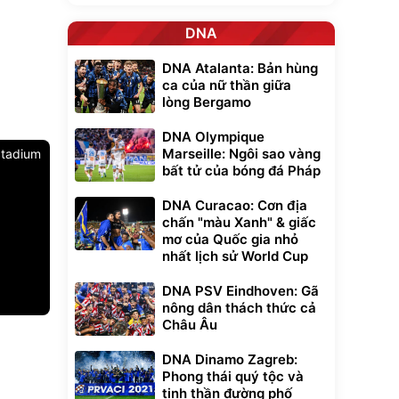
DNA
DNA Atalanta: Bản hùng
ca của nữ thần giữa
lòng Bergamo
DNA Olympique
Marseille: Ngôi sao vàng
 Stadium
bất tử của bóng đá Pháp
DNA Curacao: Cơn địa
chấn "màu Xanh" & giấc
mơ của Quốc gia nhỏ
nhất lịch sử World Cup
DNA PSV Eindhoven: Gã
nông dân thách thức cả
Châu Âu
Unmute
t Bụi Lau
Vali Bamozo
DNA Dinamo Zagreb:
-001 -
Khung Nhôm
inh
9066 Size
Phong thái quý tộc và
1.000.000
đ
đ
20/24/28 Cao Cấp
000
825.000
tinh thần đường phố
đ
đ