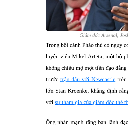
Giám đốc Arsenal, Josh
Trong bối cảnh Pháo thủ có nguy cơ 
luyện viên Mikel Arteta, một bộ p
không chiêu mộ một tiền đạo đẳng 
trước
trận đấu với Newcastle
trên 
lớn Stan Kroenke, khẳng định rằn
với
sự tham gia của giám đốc thể 
Ông nhấn mạnh rằng ban lãnh đạo