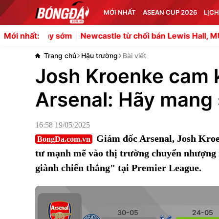
MỚI NHẤT
ASEAN CUP 2026
LỊCH
y sớm
Newcastle từ chối bán Lewis Hall, MU lo khủng hoả
Mới nhất:
Trang chủ
Hậu trường
Bài viết
Josh Kroenke cam k
Arsenal: Hãy mang s
16:58 19/05/2025
Giám đốc Arsenal, Josh Kroe
BongDa.com.vn
tư mạnh mẽ vào thị trường chuyển nhượng m
giành chiến thắng" tại Premier League.
30-05
24-05