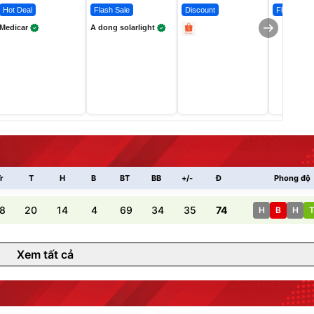
Hot Deal
Flash Sale
Discount
Flash Sale
Medicar
A dong solarlight
r
T
H
B
BT
BB
+/-
Đ
Phong độ
8
20
14
4
69
34
35
74
H
B
H
Xem tất cả