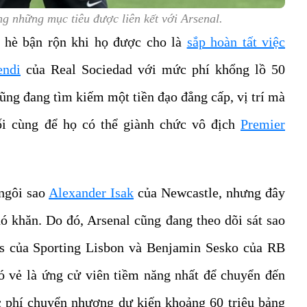
ng những mục tiêu được liên kết với Arsenal.
 hè bận rộn khi họ được cho là
sắp hoàn tất việc
endi
của Real Sociedad với mức phí khổng lồ 50
cũng đang tìm kiếm một tiền đạo đẳng cấp, vị trí mà
ối cùng để họ có thể giành chức vô địch
Premier
 ngôi sao
Alexander Isak
của Newcastle, nhưng đây
 khăn. Do đó, Arsenal cũng đang theo dõi sát sao
es của Sporting Lisbon và Benjamin Sesko của RB
ó vẻ là ứng cử viên tiềm năng nhất để chuyển đến
 phí chuyển nhượng dự kiến khoảng 60 triệu bảng