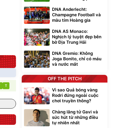
Flash Sale
DNA Anderlecht:
Champagne Football và
Lót ghế ôtô, nâng
màu tím Hoàng gia
lưng chống nóng
giúp thoải mái
DNA AS Monaco:
trong di chuyển
295.000
đ
Nghịch lý tuyệt đẹp bên
Đã bán nhiều
bờ Địa Trung Hải
DNA Gremio: Không
Joga Bonito, chỉ có máu
và nước mắt
OFF THE PITCH
T
T
Vì sao Quả bóng vàng
Rodri đứng ngoài cuộc
chơi truyền thông?
Chàng lãng tử Gavi và
sức hút từ những điều
tự nhiên nhất