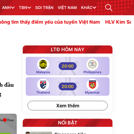
ANH
TBN
SOI TRẬN
VIỆT NAM
KHÁC
iểm yếu của tuyển Việt Nam
HLV Kim Sang Sik muốn Đì
LTĐ HÔM NAY
20:00
Malaysia
Philippines
ch đầu
20:00
g
Thailand
Myanmar
Xem thêm
òa
Thua
NỔI BẬT