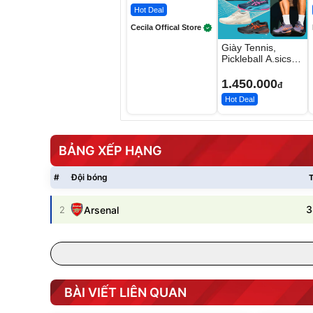
Hot Deal
Cecila Offical Store
Giày Tennis,
Pickleball A.sics
Resolution X Đủ
Các Phối Màu
1.450.000
đ
Hot Deal
BẢNG XẾP HẠNG
#
Đội bóng
T
3
2
Arsenal
BÀI VIẾT LIÊN QUAN