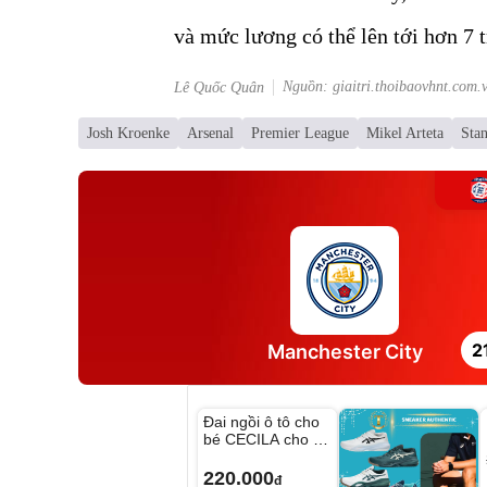
và mức lương có thể lên tới hơn 7 
Nguồn: giaitri.thoibaovhnt.com.
Lê Quốc Quân
Josh Kroenke
Arsenal
Premier League
Mikel Arteta
Sta
2
Manchester City
Unmute
Đai ngồi ô tô cho
bé CECILA cho bé
1-9 tuổi
220.000
đ