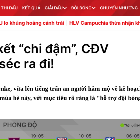
 THI ĐẤU
KẾT QUẢ
GIẢI ĐẤU
ĐỘI BÓNG
CHUYỂN NHƯỢNG
ng cánh trái
HLV Campuchia thừa nhận không tìm thấy đ
ết “chi đậm”, CĐV
éc ra đi!
nke, vừa lên tiếng trấn an người hâm mộ về kế hoạ
ùa hè này, với mục tiêu rõ ràng là "hỗ trợ đội bón
PHONG ĐỘ
Thắng
H
19-05
10-05
06-05