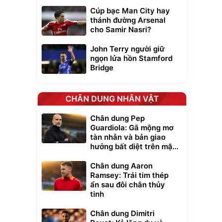
Cúp bạc Man City hay
thánh đường Arsenal
cho Samir Nasri?
John Terry người giữ
ngọn lửa hồn Stamford
Bridge
CHÂN DUNG NHÂN VẬT
Chân dung Pep
Guardiola: Gã mộng mơ
tàn nhẫn và bản giao
hưởng bất diệt trên mặt
cỏ xanh
Chân dung Aaron
Ramsey: Trái tim thép
ẩn sau đôi chân thủy
tinh
Chân dung Dimitri