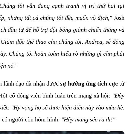
Chúng tôi vẫn đang cạnh tranh vị trí thứ hai tại
ếp, nhưng tất cả chúng tôi đều muốn vô địch,"
Josh
ch đầu tư để hỗ trợ đội bóng giành chiến thắng và
. Giám đốc thể thao của chúng tôi, Andrea, sẽ đóng
này. Chúng tôi hoàn toàn hiểu rõ những gì cần phải
ện nó."
an lãnh đạo đã nhận được
sự hưởng ứng tích cực
từ
Một cổ động viên bình luận trên mạng xã hội:
"Đây
viết:
"Hy vọng họ sẽ thực hiện điều này vào mùa hè.
 có người còn hóm hỉnh:
"Hãy mang séc ra đi!"