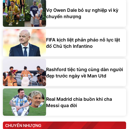
Vợ Owen Dale bỏ sự nghiệp vì kỳ
chuyển nhượng
FIFA kịch liệt phản pháo nỗ lực lật
đổ Chủ tịch Infantino
Rashford tiệc tùng cùng dàn người
đẹp trước ngày về Man Utd
Real Madrid chia buồn khi cha
Messi qua đời
CHUYỂN NHƯỢNG