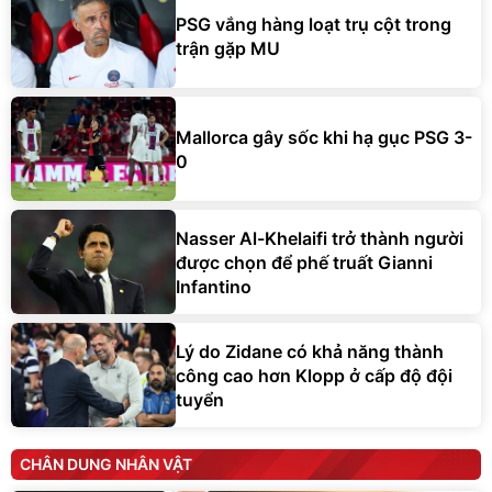
PSG vắng hàng loạt trụ cột trong
trận gặp MU
Mallorca gây sốc khi hạ gục PSG 3-
0
Nasser Al-Khelaifi trở thành người
được chọn để phế truất Gianni
Infantino
Lý do Zidane có khả năng thành
công cao hơn Klopp ở cấp độ đội
tuyển
CHÂN DUNG NHÂN VẬT