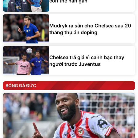
còn thể hàn gắn
Mudryk ra sân cho Chelsea sau 20
tháng thụ án doping
Chelsea trả giá vì canh bạc thay
người trước Juventus
BÓNG ĐÁ ĐỨC