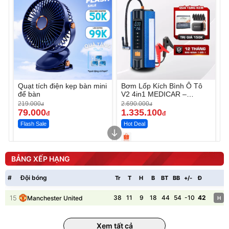
Quạt tích điện kẹp bàn mini
Bơm Lốp Kích Bình Ô Tô
để bàn
V2 4in1 MEDICAR –
12.000mAh
219.000
2.690.000
đ
đ
79.000
1.335.100
đ
đ
Flash Sale
Hot Deal
Unmute
Unmute
Máy ép chậm trái cây
Máy rửa xe cầm tay xịt rửa
BẢNG XẾP HẠNG
Elmich JEE 1855OL
cao áp có tạo bọt tuyết
3.000.000
đ
#
Đội bóng
Tr
T
H
B
BT
BB
+/-
Đ
P
2.143.650
399.000
đ
đ
Flash Sale
Đã bán nhiều
15
38
11
9
18
44
54
-10
42
Manchester United
H
Xem tất cả