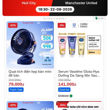
Hull City
Manchester United
18:30
- 22-08-2026
ADVERTISEMENT
-63%
-6%
Quạt tích điện kẹp bàn mini
Serum Vaseline Gluta-Hya
để bàn
Dưỡng Da Sáng Mịn Sau 7
Ngày
219.000
150.000
đ
đ
79.000
141.000
đ
đ
Flash Sale
Deal hot
Unilever
-63%
-50%