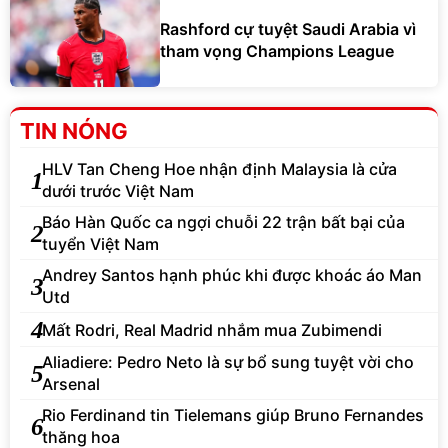
Rashford cự tuyệt Saudi Arabia vì
tham vọng Champions League
TIN NÓNG
HLV Tan Cheng Hoe nhận định Malaysia là cửa
1
dưới trước Việt Nam
Báo Hàn Quốc ca ngợi chuỗi 22 trận bất bại của
2
tuyển Việt Nam
Andrey Santos hạnh phúc khi được khoác áo Man
3
Utd
4
Mất Rodri, Real Madrid nhắm mua Zubimendi
Aliadiere: Pedro Neto là sự bổ sung tuyệt vời cho
5
Arsenal
Rio Ferdinand tin Tielemans giúp Bruno Fernandes
6
thăng hoa