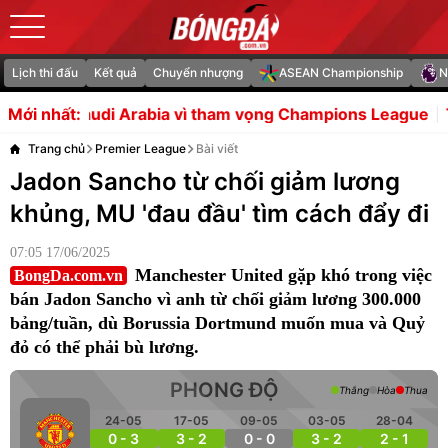
Lịch thi đấu
Kết quả
Chuyển nhượng
ASEAN Championship
N
rabia vì tham vọng Champions League
Thắng 3/4 trận, b
Mới nhất:
Trang chủ
Premier League
Bài viết
Jadon Sancho từ chối giảm lương
khủng, MU 'đau đầu' tìm cách đẩy đi
07:05 17/06/2025
Manchester United gặp khó trong việc
BongDa.com.vn
bán Jadon Sancho vì anh từ chối giảm lương 300.000
bảng/tuần, dù Borussia Dortmund muốn mua và Quỷ
đỏ có thể phải bù lương.
PHONG ĐỘ
Thắng
Hòa
Thua
24-05
17-05
09-05
03-05
28-04
0 - 3
3 - 2
0 - 0
3 - 2
2 - 1