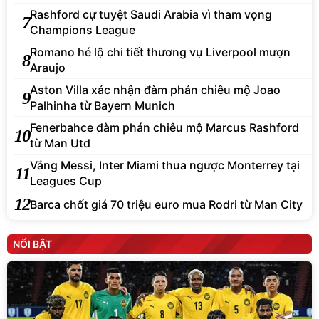
Rashford cự tuyệt Saudi Arabia vì tham vọng
7
Champions League
Romano hé lộ chi tiết thương vụ Liverpool mượn
8
Araujo
Aston Villa xác nhận đàm phán chiêu mộ Joao
9
Palhinha từ Bayern Munich
Fenerbahce đàm phán chiêu mộ Marcus Rashford
10
từ Man Utd
Vắng Messi, Inter Miami thua ngược Monterrey tại
11
Leagues Cup
12
Barca chốt giá 70 triệu euro mua Rodri từ Man City
NỔI BẬT