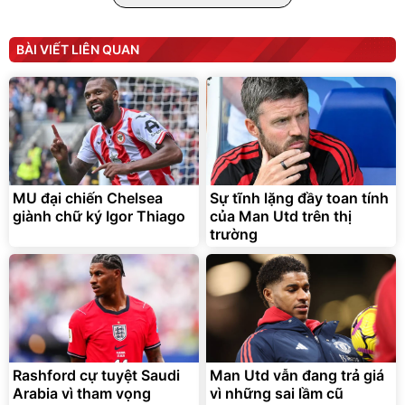
BÀI VIẾT LIÊN QUAN
Bạt phủ xe ô tô cao cấp,
Xe đạp điện trợ lực G-
tráng nhôm 03 lớp
Force C14 gấp gọn bỏ cốp
tiện lợi
392.000
9.900.000
đ
đ
325.000
7.092.000
MU đại chiến Chelsea
Sự tĩnh lặng đầy toan tính
đ
đ
giành chữ ký Igor Thiago
của Man Utd trên thị
Đã bán nhiều
Đang xem nhiều
trường
G-FORCE VIETNA
Rashford cự tuyệt Saudi
Man Utd vẫn đang trả giá
Arabia vì tham vọng
vì những sai lầm cũ