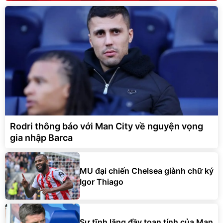
Rodri thông báo với Man City về nguyện vọng
gia nhập Barca
MU đại chiến Chelsea giành chữ ký
Igor Thiago
Sự tĩnh lặng đầy toan tính của Man