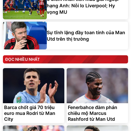
hạng Anh: Nỗi lo Liverpool; Hy
vọng MU
Sự tĩnh lặng đầy toan tính của Man
Utd trên thị trường
ĐỌC NHIỀU NHẤT
Barca chốt giá 70 triệu
Fenerbahce đàm phán
euro mua Rodri từ Man
chiêu mộ Marcus
City
Rashford từ Man Utd