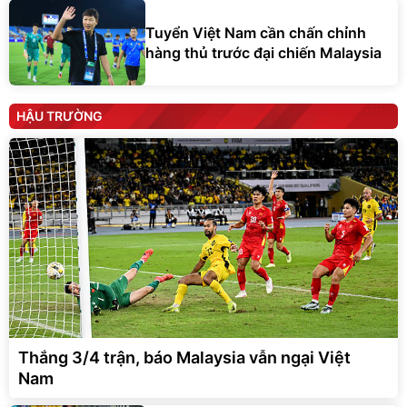
Tuyển Việt Nam cần chấn chỉnh
hàng thủ trước đại chiến Malaysia
HẬU TRƯỜNG
Thắng 3/4 trận, báo Malaysia vẫn ngại Việt
Nam