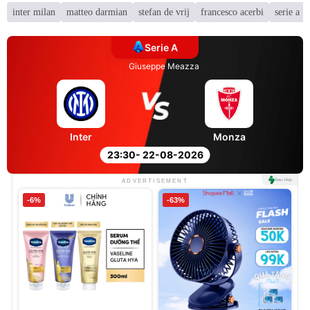
inter milan
matteo darmian
stefan de vrij
francesco acerbi
serie a
Serie A
Giuseppe Meazza
Inter
Monza
23:30
- 22-08-2026
ADVERTISEMENT
-6%
-63%