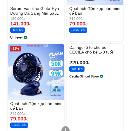
Serum Vaseline Gluta-Hya
Quạt tích điện kẹp bàn mini
Dưỡng Da Sáng Mịn Sau 7
để bàn
Ngày
150.000
219.000
đ
đ
141.000
79.000
đ
đ
Deal hot
Flash Sale
Unilever
Unmute
Đai ngồi ô tô cho bé
-63%
CECILA cho bé 1-9 tuổi
220.000
đ
Hot Deal
Cecila Offical Store
Quạt tích điện kẹp bàn mini
để bàn
219.000
đ
79.000
đ
Flash Sale