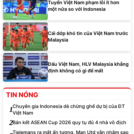
Tuyển Việt Nam phạm lỗi ít hơn
một nửa so với Indonesia
Cái dớp khó tin của Việt Nam trước
Malaysia
Đấu Việt Nam, HLV Malaysia khẳng
định không có gì để mất
TIN NÓNG
Chuyên gia Indonesia dè chừng ghế dự bị của ĐT
1
Việt Nam
2
Bán kết ASEAN Cup 2026 quy tụ đủ 4 nhà vô địch
Tielemans ra mắt ấn tượng, Man Utd vẫn nhắm sao