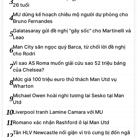
3
26 tuổi
MU dừng kế hoạch chiêu mộ người dự phòng cho
4
Bruno Fernandes
Galatasaray gửi đề nghị "gây sốc" cho Martinelli và
5
Leao
Man City săn ngọc quý Barca, từ chối lời đề nghị
6
cho Rodri
Vì sao AS Roma muốn giải cứu sao 52 triệu bảng
7
của Chelsea?
Mức giá 100 triệu euro thử thách Man Utd vụ
8
Wharton
Michael Owen hoài nghi tương lai Sesko tại Man
9
Utd
10
Liverpool tranh Lamine Camara với MU
11
Romano xác nhận Rashford ở lại Man Utd
Tân HLV Newcastle nổi giận vì trò cưng bị đốn ngã
12