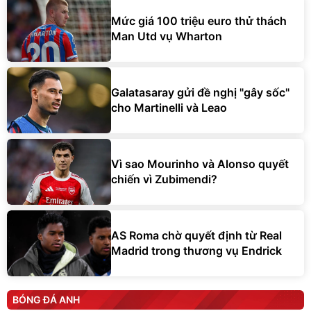
Mức giá 100 triệu euro thử thách
Man Utd vụ Wharton
Galatasaray gửi đề nghị "gây sốc"
cho Martinelli và Leao
Vì sao Mourinho và Alonso quyết
chiến vì Zubimendi?
AS Roma chờ quyết định từ Real
Madrid trong thương vụ Endrick
BÓNG ĐÁ ANH