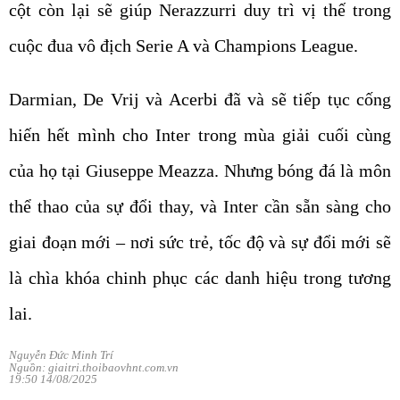
cột còn lại sẽ giúp Nerazzurri duy trì vị thế trong
cuộc đua vô địch Serie A và Champions League.
Darmian, De Vrij và Acerbi đã và sẽ tiếp tục cống
hiến hết mình cho Inter trong mùa giải cuối cùng
của họ tại Giuseppe Meazza. Nhưng bóng đá là môn
thể thao của sự đổi thay, và Inter cần sẵn sàng cho
giai đoạn mới – nơi sức trẻ, tốc độ và sự đổi mới sẽ
là chìa khóa chinh phục các danh hiệu trong tương
lai.
Nguyễn Đức Minh Trí
Nguồn: giaitri.thoibaovhnt.com.vn
19:50 14/08/2025