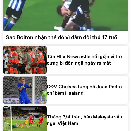
Sao Bolton nhận thẻ đỏ vì đấm đối thủ 17 tuổi
Tân HLV Newcastle nổi giận vì trò
cưng bị đốn ngã ngày ra mắt
CĐV Chelsea tung hô Joao Pedro
chỉ kém Haaland
Thắng 3/4 trận, báo Malaysia vẫn
ngại Việt Nam