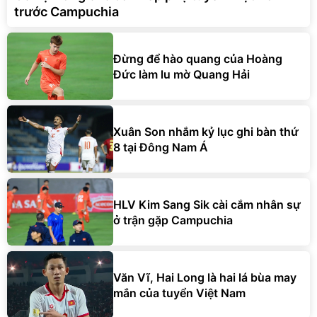
trước Campuchia
Đừng để hào quang của Hoàng
Đức làm lu mờ Quang Hải
Xuân Son nhắm kỷ lục ghi bàn thứ
8 tại Đông Nam Á
HLV Kim Sang Sik cài cắm nhân sự
ở trận gặp Campuchia
Văn Vĩ, Hai Long là hai lá bùa may
mắn của tuyển Việt Nam