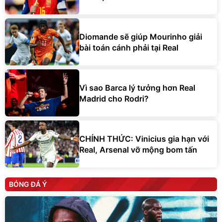
Diomande sẽ giúp Mourinho giải
bài toán cánh phải tại Real
Vì sao Barca lý tưởng hơn Real
Madrid cho Rodri?
CHÍNH THỨC: Vinicius gia hạn với
Real, Arsenal vỡ mộng bom tấn
BÓNG ĐÁ Ý