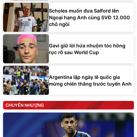
Scholes muốn đưa Salford lên
Ngoại hạng Anh cùng SVĐ 12.000
chỗ ngồi
Gavi giữ lời hứa nhuộm tóc hồng
rực rỡ sau World Cup
Argentina lập ngày lễ quốc gia
mừng chiến thắng trước tuyển Anh
CHUYỂN NHƯỢNG