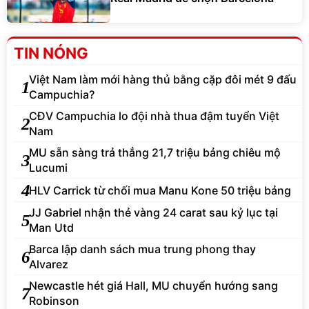
TIN NÓNG
Việt Nam làm mới hàng thủ bằng cặp đôi mét 9 đấu
1
Campuchia?
CĐV Campuchia lo đội nhà thua đậm tuyển Việt
2
Nam
MU sẵn sàng trả thẳng 21,7 triệu bảng chiêu mộ
3
Lucumi
4
HLV Carrick từ chối mua Manu Kone 50 triệu bảng
JJ Gabriel nhận thẻ vàng 24 carat sau kỷ lục tại
5
Man Utd
Barca lập danh sách mua trung phong thay
6
Alvarez
Newcastle hét giá Hall, MU chuyển hướng sang
7
Robinson