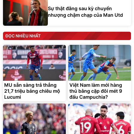
Sự thật đằng sau kỳ chuyển
nhượng chậm chạp của Man Utd
ĐỌC NHIỀU NHẤT
MU sẵn sàng trả thẳng
Việt Nam làm mới hàng
21,7 triệu bảng chiêu mộ
thủ bằng cặp đôi mét 9
Lucumi
đấu Campuchia?