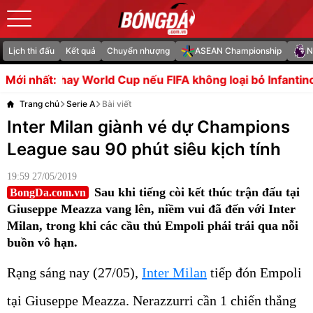
Lịch thi đấu
Kết quả
Chuyển nhượng
ASEAN Championship
N
d Cup nếu FIFA không loại bỏ Infantino
Bóc tách thương 
Mới nhất:
Trang chủ
Serie A
Bài viết
Inter Milan giành vé dự Champions
League sau 90 phút siêu kịch tính
19:59 27/05/2019
Sau khi tiếng còi kết thúc trận đấu tại
BongDa.com.vn
Giuseppe Meazza vang lên, niềm vui đã đến với Inter
Milan, trong khi các cầu thủ Empoli phải trải qua nỗi
buồn vô hạn.
Rạng sáng nay (27/05),
Inter Milan
tiếp đón Empoli
tại Giuseppe Meazza. Nerazzurri cần 1 chiến thắng