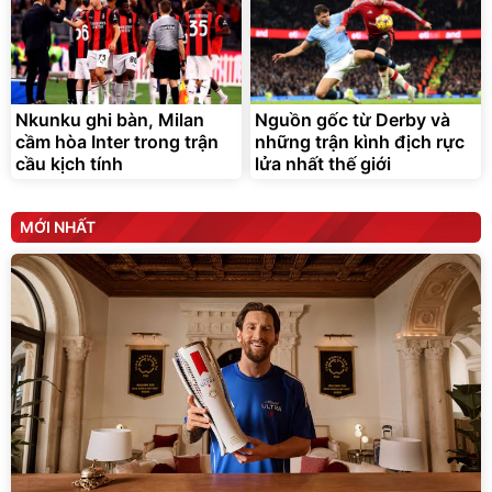
Nkunku ghi bàn, Milan
Nguồn gốc từ Derby và
cầm hòa Inter trong trận
những trận kình địch rực
cầu kịch tính
lửa nhất thế giới
MỚI NHẤT