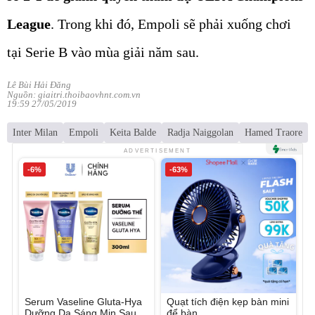
League
. Trong khi đó, Empoli sẽ phải xuống chơi
tại Serie B vào mùa giải năm sau.
Lê Bùi Hải Đăng
Nguồn: giaitri.thoibaovhnt.com.vn
19:59 27/05/2019
Inter Milan
Empoli
Keita Balde
Radja Naiggolan
Hamed Traore
ADVERTISEMENT
-6%
-63%
Serum Vaseline Gluta-Hya
Quạt tích điện kẹp bàn mini
Dưỡng Da Sáng Mịn Sau 7
để bàn