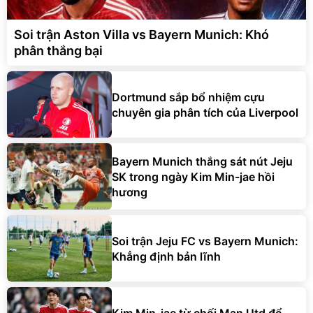
Soi trận Aston Villa vs Bayern Munich: Khó
phân thắng bại
Dortmund sắp bổ nhiệm cựu
chuyên gia phân tích của Liverpool
Bayern Munich thắng sát nút Jeju
SK trong ngày Kim Min-jae hồi
hương
Soi trận Jeju FC vs Bayern Munich:
Khẳng định bản lĩnh
Kim Min-jae từ chối Man Utd để