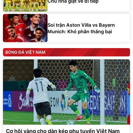
Chủ nhà giật vé đi tiếp
Soi trận Aston Villa vs Bayern
Munich: Khó phân thắng bại
BÓNG ĐÁ VIỆT NAM
Cơ hội vàng cho dàn kép phụ tuyển Việt Nam