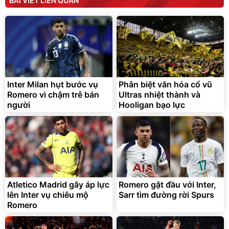
BÀI VIẾT LIÊN QUAN
190.000
3.000.000
đ
đ
138.330
2.200.000
đ
đ
Discount
Flash Sale
Unmute
Vali Bamozo Khung Nhôm
9066 Size 20/24/28 Cao
Cấp
1.000.000
đ
825.000
Inter Milan hụt bước vụ
Phân biệt văn hóa cổ vũ
đ
Romero vì chậm trễ bán
Ultras nhiệt thành và
Flash Sale
người
Hooligan bạo lực
Lót ghế ôtô, nâng lưng
chống nóng giúp thoải mái
trong di chuyển
295.000
Atletico Madrid gây áp lực
Romero gật đầu với Inter,
đ
lên Inter vụ chiêu mộ
Sarr tìm đường rời Spurs
Đã bán nhiều
Romero