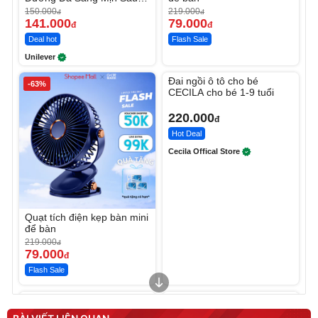
Ngày
150.000
219.000
đ
đ
141.000
79.000
đ
đ
Deal hot
Flash Sale
Unilever
Unmute
Đai ngồi ô tô cho bé
-63%
CECILA cho bé 1-9 tuổi
220.000
đ
Hot Deal
Cecila Offical Store
Quạt tích điện kẹp bàn mini
để bàn
219.000
đ
79.000
đ
Flash Sale
Unmute
Unmute
Sữa dưỡng thể nâng tông
Robot Hút Bụi Lau Nhà -
tức thì Vaseline Body
D2-001 - Thông Minh