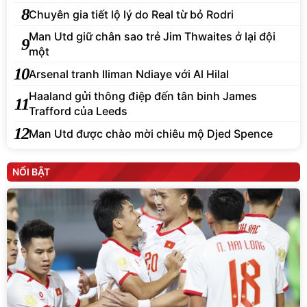
8
Chuyên gia tiết lộ lý do Real từ bỏ Rodri
Man Utd giữ chân sao trẻ Jim Thwaites ở lại đội
9
một
10
Arsenal tranh Iliman Ndiaye với Al Hilal
Haaland gửi thông điệp đến tân binh James
11
Trafford của Leeds
12
Man Utd được chào mời chiêu mộ Djed Spence
NỔI BẬT