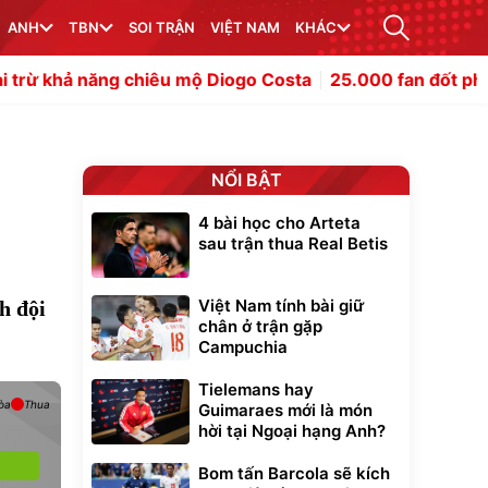
ANH
TBN
SOI TRẬN
VIỆT NAM
KHÁC
ng chiêu mộ Diogo Costa
25.000 fan đốt pháo sáng đón 
NỔI BẬT
4 bài học cho Arteta
sau trận thua Real Betis
Việt Nam tính bài giữ
h đội
chân ở trận gặp
Campuchia
Tielemans hay
òa
Thua
Guimaraes mới là món
hời tại Ngoại hạng Anh?
Bom tấn Barcola sẽ kích