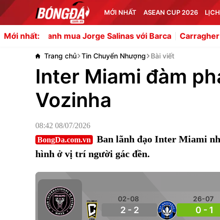
MỚI NHẤT
ASEAN CUP 2026
LỊCH
anh mua Jorge Salinas với Barca
Carragher đánh giá Sal
Mới nhất:
Trang chủ
Tin Chuyển Nhượng
Bài viết
Inter Miami đàm ph
Vozinha
08:42 08/07/2026
Ban lãnh đạo Inter Miami n
BongDa.com.vn
hình ở vị trí người gác đền.
02-08
26-07
2 - 2
0 - 1