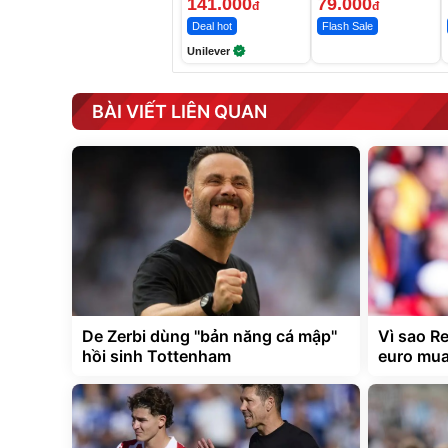
141.000
79.000
đ
đ
Deal hot
Flash Sale
Unilever
BÀI VIẾT LIÊN QUAN
De Zerbi dùng ''bản năng cá mập''
Vì sao Re
hồi sinh Tottenham
euro mu