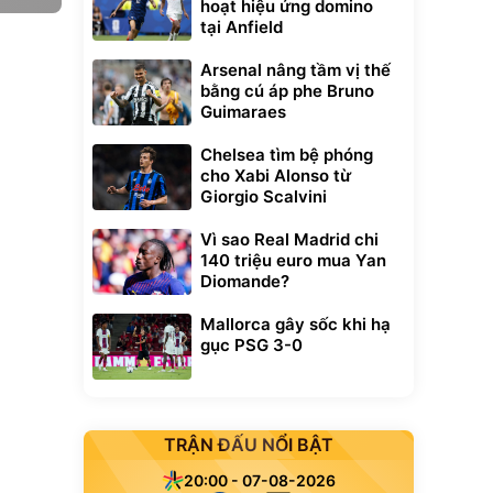
hoạt hiệu ứng domino
tại Anfield
Arsenal nâng tầm vị thế
bằng cú áp phe Bruno
Guimaraes
Chelsea tìm bệ phóng
cho Xabi Alonso từ
Giorgio Scalvini
Vì sao Real Madrid chi
140 triệu euro mua Yan
Diomande?
Mallorca gây sốc khi hạ
gục PSG 3-0
TRẬN ĐẤU NỔI BẬT
20:00 - 07-08-2026