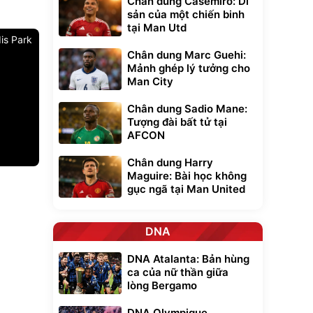
Chân dung Casemiro: Di
sản của một chiến binh
tại Man Utd
is Park
Chân dung Marc Guehi:
Mảnh ghép lý tưởng cho
Man City
Chân dung Sadio Mane:
Tượng đài bất tử tại
AFCON
Chân dung Harry
Maguire: Bài học không
Unmute
gục ngã tại Man United
t Bụi Lau
Vali Bamozo
-001 -
Khung Nhôm
inh
9066 Size
1.000.000
đ
đ
20/24/28 Cao Cấp
000
825.000
đ
đ
DNA
Flash Sale
DNA Atalanta: Bản hùng
ca của nữ thần giữa
Lót ghế ôtô, nâng
lòng Bergamo
lưng chống nóng
giúp thoải mái
DNA Olympique
trong di chuyển