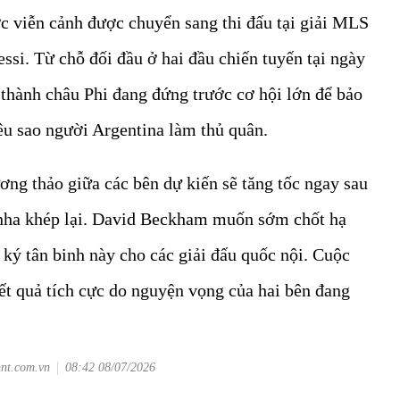
c viễn cảnh được chuyển sang thi đấu tại giải MLS
ssi. Từ chỗ đối đầu ở hai đầu chiến tuyến tại ngày
ủ thành châu Phi đang đứng trước cơ hội lớn để bảo
êu sao người Argentina làm thủ quân.
ương thảo giữa các bên dự kiến sẽ tăng tốc ngay sau
inha khép lại. David Beckham muốn sớm chốt hạ
 ký tân binh này cho các giải đấu quốc nội. Cuộc
t quả tích cực do nguyện vọng của hai bên đang
hnt.com.vn
08:42 08/07/2026