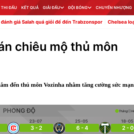
 THI ĐẤU
KẾT QUẢ
GIẢI ĐẤU
ĐỘI BÓNG
CHUYỂN NHƯỢNG
ah quá giỏi để đến Trabzonspor
Chelsea loại trừ khả nă
án chiêu mộ thủ môn
hắm đến thủ môn Vozinha nhằm tăng cường sức mạn
PHONG ĐỘ
Thắng
H
23-07
25-05
18-05
3 - 2
6 - 4
2 - 0