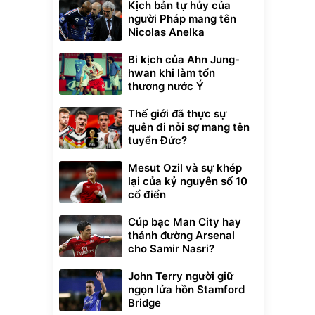
Kịch bản tự hủy của
người Pháp mang tên
Nicolas Anelka
Bi kịch của Ahn Jung-
hwan khi làm tổn
thương nước Ý
Thế giới đã thực sự
quên đi nỗi sợ mang tên
tuyển Đức?
Mesut Ozil và sự khép
lại của kỷ nguyên số 10
cổ điển
Cúp bạc Man City hay
thánh đường Arsenal
cho Samir Nasri?
John Terry người giữ
ngọn lửa hồn Stamford
Bridge