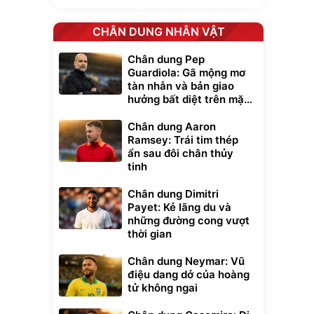
CHÂN DUNG NHÂN VẬT
Chân dung Pep
Guardiola: Gã mộng mơ
tàn nhẫn và bản giao
hưởng bất diệt trên mặt
cỏ xanh
Chân dung Aaron
Ramsey: Trái tim thép
ẩn sau đôi chân thủy
tinh
Chân dung Dimitri
Payet: Kẻ lãng du và
những đường cong vượt
thời gian
Chân dung Neymar: Vũ
điệu dang dở của hoàng
tử không ngai