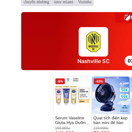
chuyển nhượng
inter miami
Vozinha
0
Nashville SC
-6%
-63%
Serum Vaseline
Quạt tích điện kẹp
Gluta-Hya Dưỡng
bàn mini để bàn
Da Sáng Mịn Sau
150.000
219.000
đ
đ
7 Ngày