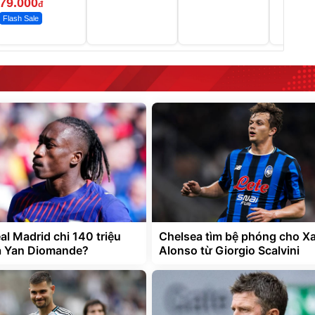
79.000
đ
Flash Sale
al Madrid chi 140 triệu
Chelsea tìm bệ phóng cho Xa
a Yan Diomande?
Alonso từ Giorgio Scalvini