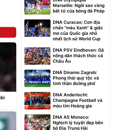
295.000
đ
Marseille: Ngôi sao vàng
Đã bán nhiều
bất tử của bóng đá Pháp
DNA Curacao: Cơn địa
chấn "màu Xanh" & giấc
mơ của Quốc gia nhỏ
nhất lịch sử World Cup
DNA PSV Eindhoven: Gã
nông dân thách thức cả
Châu Âu
DNA Dinamo Zagreb:
Phong thái quý tộc và
tinh thần đường phố
DNA Anderlecht:
bi
Champagne Football và
màu tím Hoàng gia
DNA AS Monaco:
Nghịch lý tuyệt đẹp bên
bờ Địa Trung Hải