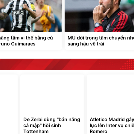
nâng tầm vị thế bằng cú
MU dời trọng tâm chuyển n
runo Guimaraes
sang hậu vệ trái
De Zerbi dùng ''bản năng
Atletico Madrid gâ
cá mập'' hồi sinh
lực lên Inter vụ ch
Tottenham
Romero