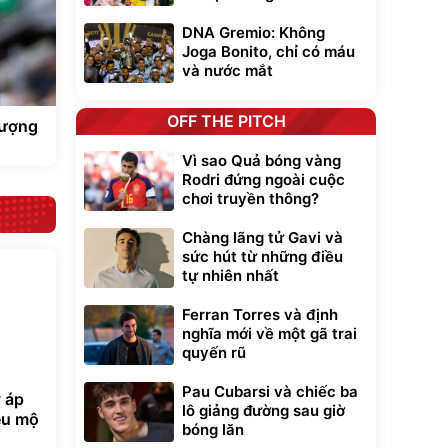
DNA Gremio: Không
Joga Bonito, chỉ có máu
và nước mắt
OFF THE PITCH
hượng
Vì sao Quả bóng vàng
Rodri đứng ngoài cuộc
chơi truyền thông?
Chàng lãng tử Gavi và
sức hút từ những điều
tự nhiên nhất
Ferran Torres và định
nghĩa mới về một gã trai
quyến rũ
Pau Cubarsi và chiếc ba
y áp
lô giảng đường sau giờ
iêu mộ
bóng lăn