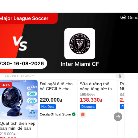
Geod
Major League Soccer
7:30
- 16-08-2026
Inter Miami CF
Unmute
Unmute
Unmute
ADVERTISEMENT
Đai ngồi ô tô cho
Sữa dưỡng thể
Robot Hú
-63%
-27%
bé CECILA cho bé
nâng tông tức thì
Nhà - D2
1-9 tuổi
Vaseline Body
Thông M
190.000
3.000.000
đ
220.000
138.330
2.200.
đ
đ
Hot Deal
Discount
Flash Sale
Cecila Offical Store
Quạt tích điện kẹp
bàn mini để bàn
219.000
đ