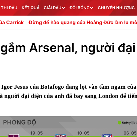
 THI ĐẤU
KẾT QUẢ
GIẢI ĐẤU
ĐỘI BÓNG
CHUYỂN NHƯỢNG
Đừng để hào quang của Hoàng Đức làm lu mờ Quang Hải
ngắm Arsenal, người đại
o Igor Jesus của Botafogo đang lọt vào tầm ngắm của
 người đại diện của anh đã bay sang London để tiế
PHONG ĐỘ
Thắng
H
19-05
10-05
06-05