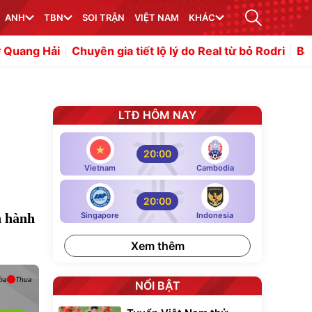
ANH
TBN
SOI TRẬN
VIỆT NAM
KHÁC
Chuyên gia tiết lộ lý do Real từ bỏ Rodri
Barca lập danh
LTĐ HÔM NAY
20:00
Vietnam
Cambodia
20:00
n hành
Singapore
Indonesia
Xem thêm
òa
Thua
NỔI BẬT