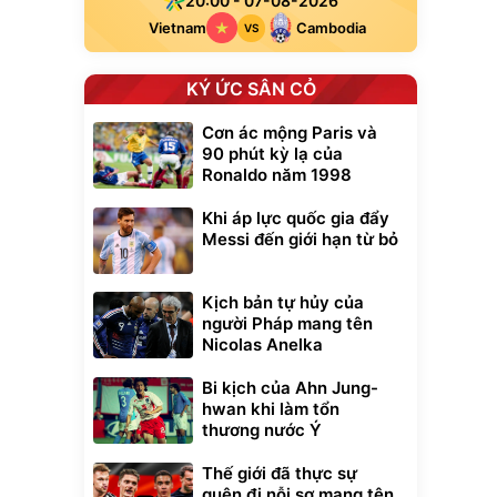
20:00 - 07-08-2026
Vietnam
Cambodia
VS
KÝ ỨC SÂN CỎ
Cơn ác mộng Paris và
90 phút kỳ lạ của
Ronaldo năm 1998
Khi áp lực quốc gia đẩy
Messi đến giới hạn từ bỏ
Kịch bản tự hủy của
người Pháp mang tên
Nicolas Anelka
Bi kịch của Ahn Jung-
hwan khi làm tổn
thương nước Ý
Thế giới đã thực sự
quên đi nỗi sợ mang tên