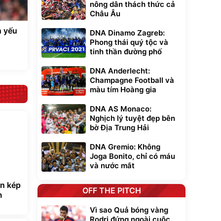
nông dân thách thức cả
Châu Âu
h yếu
DNA Dinamo Zagreb:
Phong thái quý tộc và
tinh thần đường phố
DNA Anderlecht:
Champagne Football và
màu tím Hoàng gia
DNA AS Monaco:
Nghịch lý tuyệt đẹp bên
bờ Địa Trung Hải
DNA Gremio: Không
Joga Bonito, chỉ có máu
và nước mắt
àn kép
OFF THE PITCH
m
Vì sao Quả bóng vàng
Rodri đứng ngoài cuộc