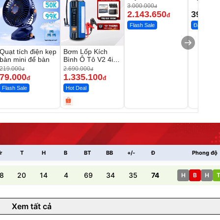
1855OL
có tạo bọ
3.000.000
đ
2.143.650
399.00
đ
Flash Sale
Đã bán nhi
Quạt tích điện kẹp
Bơm Lốp Kích
bàn mini để bàn
Bình Ô Tô V2 4in1
MEDICAR –
219.000
2.690.000
đ
đ
12.000mAh
79.000
1.335.100
đ
đ
Flash Sale
Hot Deal
r
T
H
B
BT
BB
+/-
Đ
Phong độ
8
20
14
4
69
34
35
74
H
B
H
Xem tất cả