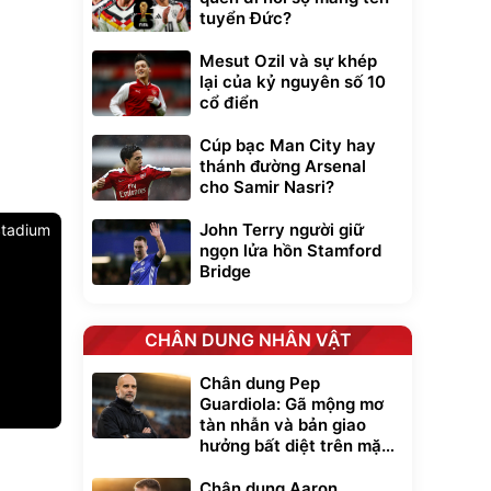
tuyển Đức?
Mesut Ozil và sự khép
lại của kỷ nguyên số 10
cổ điển
Cúp bạc Man City hay
thánh đường Arsenal
cho Samir Nasri?
John Terry người giữ
 Stadium
ngọn lửa hồn Stamford
Bridge
CHÂN DUNG NHÂN VẬT
Chân dung Pep
Guardiola: Gã mộng mơ
tàn nhẫn và bản giao
hưởng bất diệt trên mặt
cỏ xanh
xe cầm
ửa cao áp
Chân dung Aaron