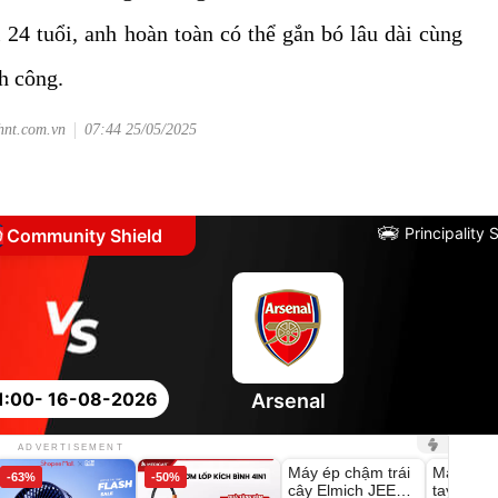
 24 tuổi, anh hoàn toàn có thể gắn bó lâu dài cùng
h công.
hnt.com.vn
07:44 25/05/2025
Principality
Community Shield
1:00
- 16-08-2026
Arsenal
Unmute
Unmute
ADVERTISEMENT
Máy ép chậm trái
Máy rửa 
-63%
-50%
-28%
cây Elmich JEE
tay xịt r