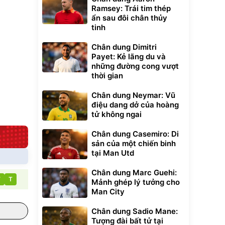
t tuyết
Ramsey: Trái tim thép
0
đ
ẩn sau đôi chân thủy
tinh
ều
Chân dung Dimitri
Bạt phủ xe ô tô
Xe đạp điện trợ
Payet: Kẻ lãng du và
cao cấp, tráng
lực G-Force C14
những đường cong vượt
nhôm 03 lớp
gấp gọn bỏ cốp
392.000
9.900.000
đ
đ
thời gian
tiện lợi
325.000
7.092.000
đ
đ
Đã bán nhiều
Đang xem nhiều
Chân dung Neymar: Vũ
G-FORCE VIETNA
điệu dang dở của hoàng
tử không ngai
Chân dung Casemiro: Di
sản của một chiến binh
tại Man Utd
Chân dung Marc Guehi:
T
T
Mảnh ghép lý tưởng cho
Man City
Chân dung Sadio Mane:
Tượng đài bất tử tại