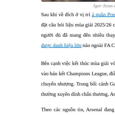
Igor Jesus
Sau khi về đích ở vị trí
á quân Pr
đặt câu hỏi liệu mùa giải 2025/26 
người dù đã mang đến nhiều thay
được danh hiệu lớn
nào ngoài FA C
Bên cạnh việc kết thúc mùa giải với
vào bán kết Champions League, điề
chuyển nhượng. Trong bối cảnh Gab
thường xuyên dính chấn thương, Ar
Theo các nguồn tin, Arsenal đan