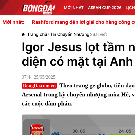
MỚI NHẤT
ASEAN CUP 2026
LỊCH
Rashford mang đến lời giải cho hàng công của Carrick
Mới nhất:
Trang chủ
Tin Chuyển Nhượng
Bài viết
Igor Jesus lọt tầm 
diện có mặt tại Anh
07:44 25/05/2025
Theo trang ge.globo, tiền đạ
BongDa.com.vn
Arsenal trong kỳ chuyển nhượng mùa Hè, và
các cuộc đàm phán.
30-05
24-05