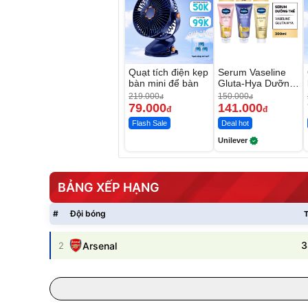
Quạt tích điện kẹp
Serum Vaseline
bàn mini để bàn
Gluta-Hya Dưỡng
Da Sáng Mịn Sau
219.000
150.000
đ
đ
7 Ngày
79.000
141.000
đ
đ
Flash Sale
Deal hot
Unilever
BẢNG XẾP HẠNG
#
Đội bóng
T
3
2
Arsenal