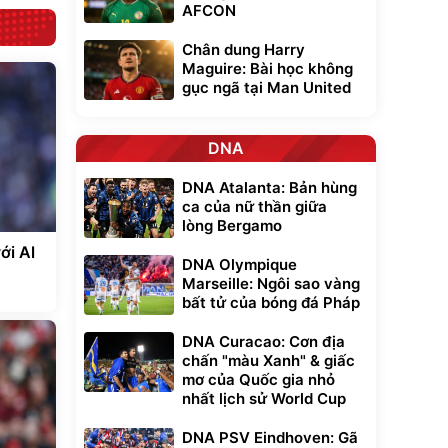
AFCON
Chân dung Harry
Maguire: Bài học không
gục ngã tại Man United
DNA
DNA Atalanta: Bản hùng
ca của nữ thần giữa
lòng Bergamo
ới Al
DNA Olympique
Marseille: Ngôi sao vàng
bất tử của bóng đá Pháp
DNA Curacao: Cơn địa
chấn "màu Xanh" & giấc
mơ của Quốc gia nhỏ
nhất lịch sử World Cup
DNA PSV Eindhoven: Gã