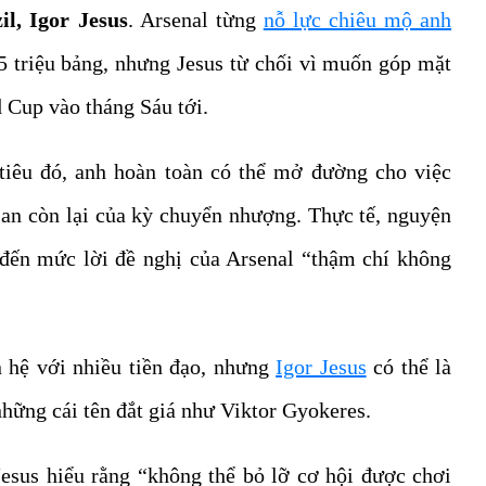
il, Igor Jesus
. Arsenal từng
nỗ lực chiêu mộ anh
 triệu bảng, nhưng Jesus từ chối vì muốn góp mặt
 Cup vào tháng Sáu tới.
tiêu đó, anh hoàn toàn có thể mở đường cho việc
ian còn lại của kỳ chuyển nhượng. Thực tế, nguyện
 đến mức lời đề nghị của Arsenal “thậm chí không
n hệ với nhiều tiền đạo, nhưng
Igor Jesus
có thể là
những cái tên đắt giá như Viktor Gyokeres.
esus hiểu rằng “không thể bỏ lỡ cơ hội được chơi