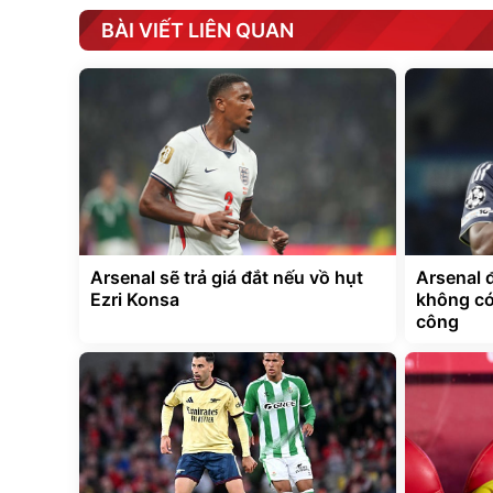
BÀI VIẾT LIÊN QUAN
Arsenal sẽ trả giá đắt nếu vồ hụt
Arsenal 
Ezri Konsa
không có
công