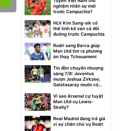
Tuyển Việt Nam thử
nghiệm nhân sự mới
trước Campuchia?
HLV Kim Sang-sik có
thể tính kế vẹn cả đôi
đường trước Campuchia
Rodri sang Barca giúp
Man Utd tìm ra phương
án thay Tchouameni
Tin đồn chuyển nhượng
sáng 7/8: Juventus
mượn Joshua Zirkzee;
Galatasaray muốn có
Gabriel Martinelli
Vì sao Arsenal cự tuyệt
Man Utd vụ Lewis-
Skelly?
Real Madrid đang trả giá
vì sự chần chừ vụ Rodri