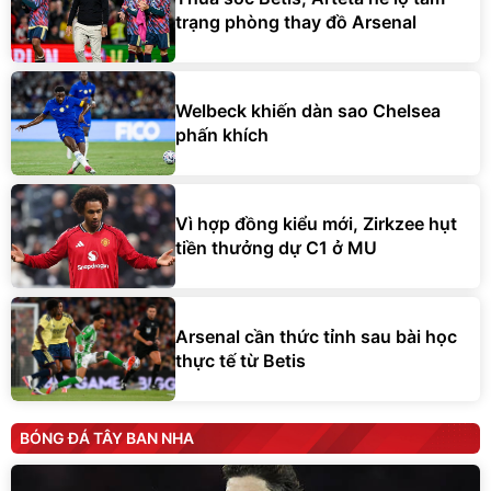
trạng phòng thay đồ Arsenal
Welbeck khiến dàn sao Chelsea
phấn khích
Vì hợp đồng kiểu mới, Zirkzee hụt
tiền thưởng dự C1 ở MU
Arsenal cần thức tỉnh sau bài học
thực tế từ Betis
BÓNG ĐÁ TÂY BAN NHA