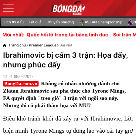
Lịch thi đấu
Kết quả
Chuyển nhượng
ASEAN Championship
N
 lộ trọng tài bằng tình dục
Soi trận Malaysia vs Philippi
Mới nhất:
Trang chủ
Premier League
Bài viết
Ibrahimovic bị cấm 3 trận: Họa đấy,
nhưng phúc đấy
13:51 08/03/2017
Không có nhân nhượng dành cho
BongDa.com.vn
Zlatan Ibrahimovic sau pha thúc chỏ Tyrone Mings,
FA quyết định "treo giò" 3 trận với ngôi sao này.
Nhưng đó có phải thảm họa với MU?
Điều khó tránh khỏi đã xảy ra với Ibrahimovic. Lời
biện minh Tyrone Mings tự dưng lao vào cái tay giơ