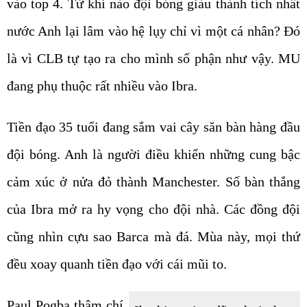
vào top 4. Từ khi nào đội bóng giàu thành tích nhất
nước Anh lại lâm vào hệ lụy chỉ vì một cá nhân? Đó
là vì CLB tự tạo ra cho mình số phận như vậy. MU
đang phụ thuộc rất nhiều vào Ibra.
Tiền đạo 35 tuổi đang sắm vai cây săn bàn hàng đầu
đội bóng. Anh là người điều khiển những cung bậc
cảm xúc ở nửa đỏ thành Manchester. Số bàn thắng
của Ibra mở ra hy vọng cho đội nhà. Các đồng đội
cũng nhìn cựu sao Barca mà đá. Mùa này, mọi thứ
đều xoay quanh tiền đạo với cái mũi to.
Paul Pogba thậm chí