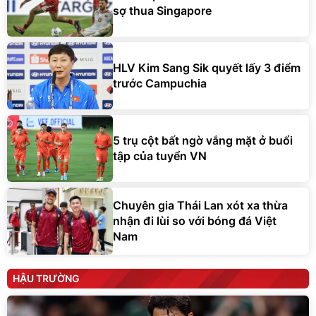
sợ thua Singapore
HLV Kim Sang Sik quyết lấy 3 điểm
trước Campuchia
5 trụ cột bất ngờ vắng mặt ở buổi
tập của tuyển VN
Chuyên gia Thái Lan xót xa thừa
nhận đi lùi so với bóng đá Việt
Nam
HẬU TRƯỜNG