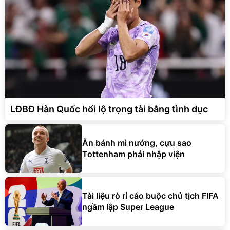
LĐBĐ Hàn Quốc hối lộ trọng tài bằng tình dục
Ăn bánh mì nướng, cựu sao
Tottenham phải nhập viện
Tài liệu rò rỉ cáo buộc chủ tịch FIFA
ngầm lập Super League