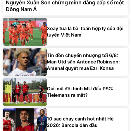
Nguyễn Xuân Son chứng minh đẳng cấp số một
Đông Nam Á
Xoay tua là bài toán hợp lý của đội
tuyển Việt Nam
Tin đồn chuyển nhượng tối 6/8:
Man Utd săn Antonee Robinson;
Arsenal quyết mua Ezri Konsa
Giải mã đội hình MU đấu PSG:
Tielemans ra mắt?
10 sao chạy cánh hot nhất Hè
2026: Barcola dẫn đầu