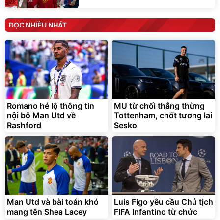
ĐỌC NHIỀU NHẤT
Romano hé lộ thông tin
MU từ chối thẳng thừng
nội bộ Man Utd về
Tottenham, chốt tương lai
Rashford
Sesko
Man Utd và bài toán khó
Luis Figo yêu cầu Chủ tịch
mang tên Shea Lacey
FIFA Infantino từ chức