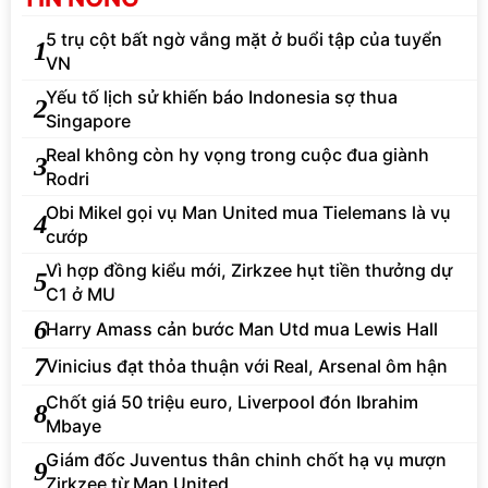
5 trụ cột bất ngờ vắng mặt ở buổi tập của tuyển
1
VN
Yếu tố lịch sử khiến báo Indonesia sợ thua
2
Singapore
Real không còn hy vọng trong cuộc đua giành
3
Rodri
Obi Mikel gọi vụ Man United mua Tielemans là vụ
4
cướp
Vì hợp đồng kiểu mới, Zirkzee hụt tiền thưởng dự
5
C1 ở MU
6
Harry Amass cản bước Man Utd mua Lewis Hall
7
Vinicius đạt thỏa thuận với Real, Arsenal ôm hận
Chốt giá 50 triệu euro, Liverpool đón Ibrahim
8
Mbaye
Giám đốc Juventus thân chinh chốt hạ vụ mượn
9
Zirkzee từ Man United