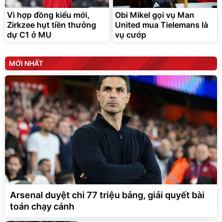
Vì hợp đồng kiểu mới,
Obi Mikel gọi vụ Man
Zirkzee hụt tiền thưởng
United mua Tielemans là
dự C1 ở MU
vụ cướp
MỚI NHẤT
Arsenal duyệt chi 77 triệu bảng, giải quyết bài
toán chạy cánh