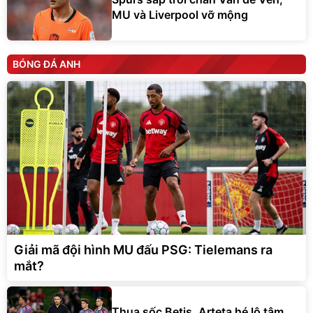
MU và Liverpool vỡ mộng
BÓNG ĐÁ ANH
Giải mã đội hình MU đấu PSG: Tielemans ra
mắt?
Thua sốc Betis, Arteta hé lộ tâm