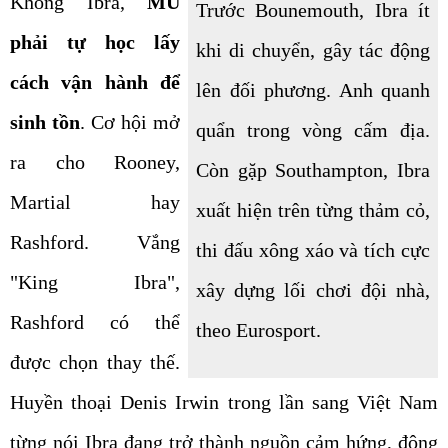
Không Ibra,
MU
Trước Bounemouth, Ibra ít
phải tự học lấy
khi di chuyển, gây tác động
cách vận hành để
lên đối phương. Anh quanh
sinh tồn
. Cơ hội mở
quẩn trong vòng cấm địa.
ra cho Rooney,
Còn gặp Southampton, Ibra
Martial hay
xuất hiện trên từng thảm cỏ,
Rashford. Vắng
thi đấu xông xáo và tích cực
"King Ibra",
xây dựng lối chơi đội nhà,
Rashford có thể
theo Eurosport.
được chọn thay thế.
Huyền thoại Denis Irwin trong lần sang Việt Nam
từng nói Ibra đang trở thành nguồn cảm hứng, động