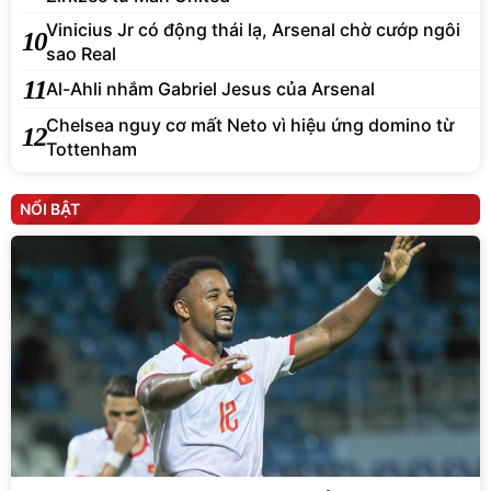
Vinicius Jr có động thái lạ, Arsenal chờ cướp ngôi
10
sao Real
11
Al-Ahli nhắm Gabriel Jesus của Arsenal
Chelsea nguy cơ mất Neto vì hiệu ứng domino từ
12
Tottenham
NỔI BẬT