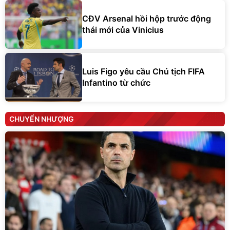
CĐV Arsenal hồi hộp trước động
thái mới của Vinicius
Luis Figo yêu cầu Chủ tịch FIFA
Infantino từ chức
CHUYỂN NHƯỢNG