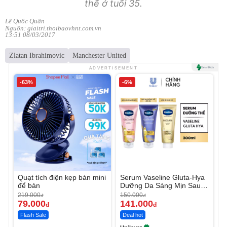
thể ở tuổi 35.
Lê Quốc Quân
Nguồn: giaitri.thoibaovhnt.com.vn
13:51 08/03/2017
Zlatan Ibrahimovic
Manchester United
ADVERTISEMENT
-63%
-6%
Quạt tích điện kẹp bàn mini
Serum Vaseline Gluta-Hya
để bàn
Dưỡng Da Sáng Mịn Sau 7
Ngày
219.000
150.000
đ
đ
79.000
141.000
đ
đ
Flash Sale
Deal hot