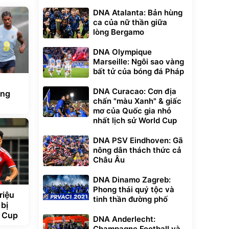
DNA Atalanta: Bản hùng
ca của nữ thần giữa
lòng Bergamo
DNA Olympique
Marseille: Ngôi sao vàng
bất tử của bóng đá Pháp
DNA Curacao: Cơn địa
àng
chấn "màu Xanh" & giấc
mơ của Quốc gia nhỏ
nhất lịch sử World Cup
DNA PSV Eindhoven: Gã
nông dân thách thức cả
Châu Âu
DNA Dinamo Zagreb:
Phong thái quý tộc và
riệu
tinh thần đường phố
 bị
N Cup
DNA Anderlecht:
Champagne Football và