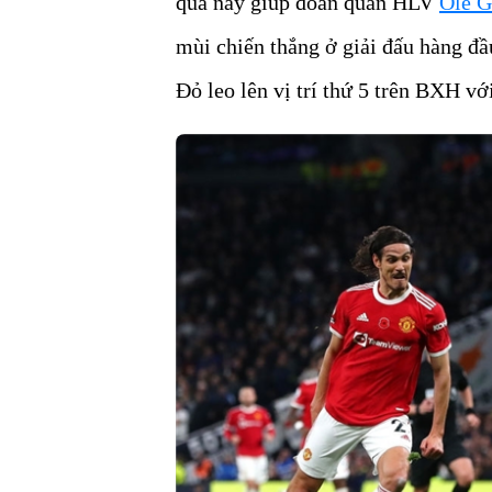
quả này giúp đoàn quân HLV
Ole G
mùi chiến thắng ở giải đấu hàng đ
Đỏ leo lên vị trí thứ 5 trên BXH vớ