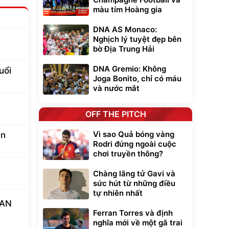
màu tím Hoàng gia
DNA AS Monaco:
Nghịch lý tuyệt đẹp bên
bờ Địa Trung Hải
DNA Gremio: Không
uổi
Joga Bonito, chỉ có máu
và nước mắt
OFF THE PITCH
Vì sao Quả bóng vàng
an
Rodri đứng ngoài cuộc
chơi truyền thông?
Chàng lãng tử Gavi và
sức hút từ những điều
tự nhiên nhất
EAN
Ferran Torres và định
nghĩa mới về một gã trai