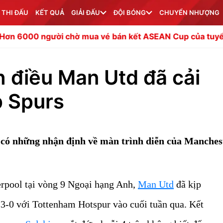
 THI ĐẤU
KẾT QUẢ
GIẢI ĐẤU
ĐỘI BÓNG
CHUYỂN NHƯỢNG
ua vé bán kết ASEAN Cup của tuyển Việt Nam
Lối chơi 
h điều Man Utd đã cải
p Spurs
có những nhận định về màn trình diễn của Manches
verpool tại vòng 9 Ngoại hạng Anh,
Man Utd
đã kịp
 3-0 với Tottenham Hotspur vào cuối tuần qua. Kết