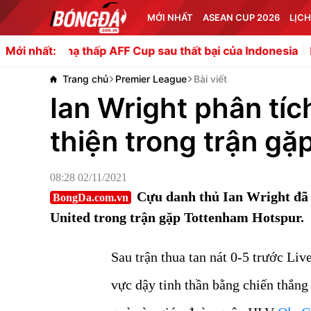
MỚI NHẤT
ASEAN CUP 2026
LỊCH
 Cup sau thất bại của Indonesia
Hơn 6000 người chờ m
Mới nhất:
Trang chủ
Premier League
Bài viết
Ian Wright phân tíc
thiện trong trận gặ
08:28 02/11/2021
Cựu danh thủ Ian Wright đã 
BongDa.com.vn
United trong trận gặp Tottenham Hotspur.
Sau trận thua tan nát 0-5 trước Li
vực dậy tinh thần bằng chiến thắng