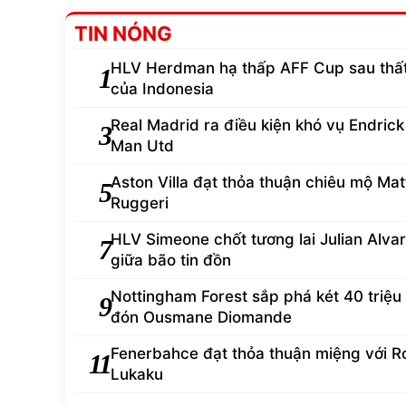
TIN NÓNG
HLV Herdman hạ thấp AFF Cup sau thất
1
của Indonesia
Real Madrid ra điều kiện khó vụ Endrick 
3
Man Utd
Aston Villa đạt thỏa thuận chiêu mộ Mat
5
Ruggeri
HLV Simeone chốt tương lai Julian Alva
7
giữa bão tin đồn
Nottingham Forest sắp phá két 40 triệu
9
đón Ousmane Diomande
Fenerbahce đạt thỏa thuận miệng với R
11
Lukaku