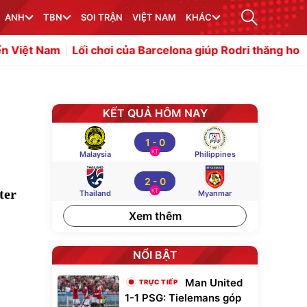
ANH
TBN
SOI TRẬN
VIỆT NAM
KHÁC
của Barcelona giúp Rodri thăng hoa hơn Real Madrid
Not
KẾT QUẢ HÔM NAY
1
-
0
KT
Malaysia
Philippines
2
-
0
ter
KT
Thailand
Myanmar
Xem thêm
NỔI BẬT
Man United
1-1 PSG: Tielemans góp