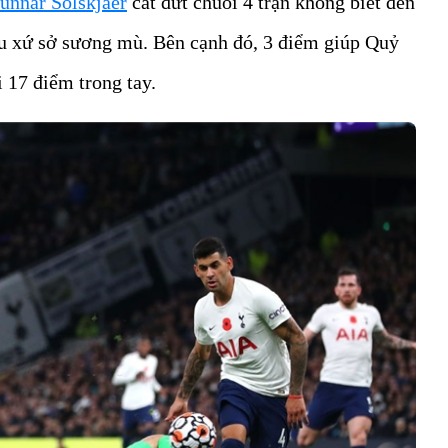
unnar Solskjaer
cắt đứt chuỗi 4 trận không biết đến
ầu xứ sở sương mù. Bên cạnh đó, 3 điểm giúp Quỷ
i 17 điểm trong tay.