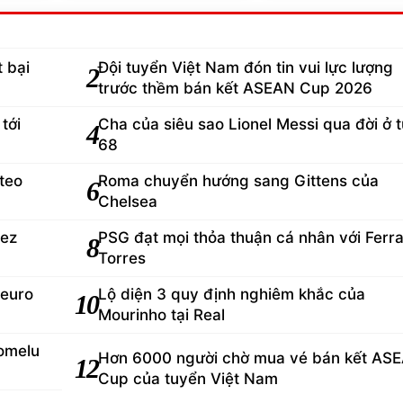
 bại
Đội tuyển Việt Nam đón tin vui lực lượng
2
trước thềm bán kết ASEAN Cup 2026
tới
Cha của siêu sao Lionel Messi qua đời ở t
4
68
teo
Roma chuyển hướng sang Gittens của
6
Chelsea
rez
PSG đạt mọi thỏa thuận cá nhân với Ferr
8
Torres
 euro
Lộ diện 3 quy định nghiêm khắc của
10
Mourinho tại Real
omelu
Hơn 6000 người chờ mua vé bán kết AS
12
Cup của tuyển Việt Nam