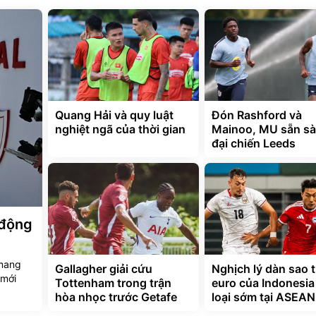
Quang Hải và quy luật
Đón Rashford và
nghiệt ngã của thời gian
Mainoo, MU sẵn s
đại chiến Leeds
 động
 mang
Gallagher giải cứu
Nghịch lý dàn sao t
 mới
Tottenham trong trận
euro của Indonesia
hòa nhọc trước Getafe
loại sớm tại ASEA