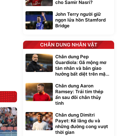
cho Samir Nasri?
Unmute
t Bụi Lau
Vali Bamozo
John Terry người giữ
-001 -
Khung Nhôm
inh
9066 Size
ngọn lửa hồn Stamford
1.000.000
đ
đ
20/24/28 Cao Cấp
000
825.000
Bridge
đ
đ
Flash Sale
CHÂN DUNG NHÂN VẬT
Lót ghế ôtô, nâng
lưng chống nóng
Chân dung Pep
giúp thoải mái
Guardiola: Gã mộng mơ
trong di chuyển
295.000
đ
tàn nhẫn và bản giao
Đã bán nhiều
hưởng bất diệt trên mặt
cỏ xanh
Chân dung Aaron
Ramsey: Trái tim thép
ẩn sau đôi chân thủy
tinh
Chân dung Dimitri
Payet: Kẻ lãng du và
những đường cong vượt
thời gian