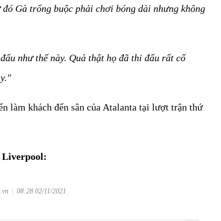
ừ đó Gà trống buộc phải chơi bóng dài nhưng không
đấu như thế này. Quả thật họ đã thi đấu rất cố
y."
n làm khách đến sân của Atalanta tại lượt trận thứ
a Liverpool:
.vn
08:28 02/11/2021