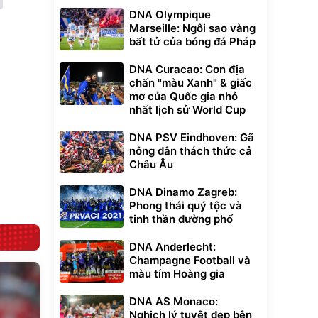
DNA Olympique
Unmute
Marseille: Ngôi sao vàng
t Bụi Lau
Vali Bamozo
bất tử của bóng đá Pháp
-001 -
Khung Nhôm
inh
9066 Size
1.000.000
đ
đ
20/24/28 Cao Cấp
DNA Curacao: Cơn địa
000
825.000
đ
đ
chấn "màu Xanh" & giấc
Flash Sale
mơ của Quốc gia nhỏ
nhất lịch sử World Cup
Lót ghế ôtô, nâng
lưng chống nóng
DNA PSV Eindhoven: Gã
giúp thoải mái
nông dân thách thức cả
trong di chuyển
295.000
đ
Châu Âu
Đã bán nhiều
DNA Dinamo Zagreb:
Phong thái quý tộc và
tinh thần đường phố
DNA Anderlecht:
Champagne Football và
màu tím Hoàng gia
DNA AS Monaco:
Nghịch lý tuyệt đẹp bên