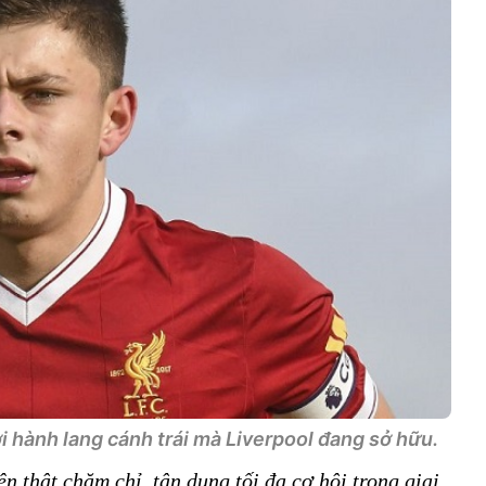
 hành lang cánh trái mà Liverpool đang sở hữu.
n thật chăm chỉ, tận dụng tối đa cơ hội trong giai