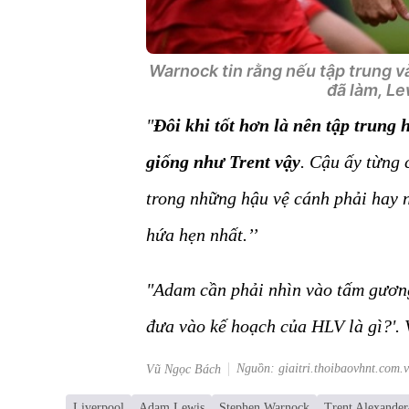
Warnock tin rằng nếu tập trung v
đã làm, Le
"
Đôi khi tốt hơn là nên tập trung 
giống như Trent vậy
. Cậu ấy từng 
trong những hậu vệ cánh phải hay n
hứa hẹn nhất.’’
"Adam cần phải nhìn vào tấm gương 
đưa vào kế hoạch của HLV là gì?'. Và
Nguồn: giaitri.thoibaovhnt.com.
Vũ Ngọc Bách
Liverpool
Adam Lewis
Stephen Warnock
Trent Alexande