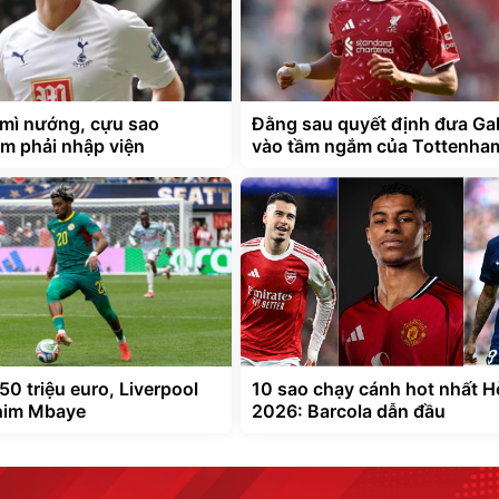
mì nướng, cựu sao
Đằng sau quyết định đưa G
m phải nhập viện
vào tầm ngắm của Tottenha
50 triệu euro, Liverpool
10 sao chạy cánh hot nhất H
him Mbaye
2026: Barcola dẫn đầu