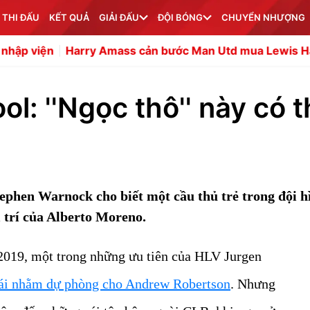
 THI ĐẤU
KẾT QUẢ
GIẢI ĐẤU
ĐỘI BÓNG
CHUYỂN NHƯỢNG
rry Amass cản bước Man Utd mua Lewis Hall
Chuyên gia
l: ''Ngọc thô'' này có 
ephen Warnock cho biết một cầu thủ trẻ trong đội h
 trí của Alberto Moreno.
2019, một trong những ưu tiên của HLV Jurgen
rái nhằm dự phòng cho Andrew Robertson
. Nhưng