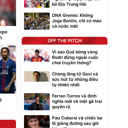
bờ Địa Trung Hải
DNA Gremio: Không
Joga Bonito, chỉ có máu
và nước mắt
akpo
m
OFF THE PITCH
Vì sao Quả bóng vàng
Rodri đứng ngoài cuộc
chơi truyền thông?
Chàng lãng tử Gavi và
sức hút từ những điều
tự nhiên nhất
Ferran Torres và định
è
nghĩa mới về một gã trai
quyến rũ
Pau Cubarsi và chiếc ba
lô giảng đường sau giờ