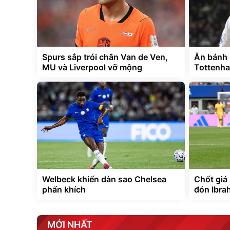
Spurs sắp trói chân Van de Ven,
Ăn bánh 
MU và Liverpool vỡ mộng
Tottenha
Welbeck khiến dàn sao Chelsea
Chốt giá 
phấn khích
đón Ibra
MỚI NHẤT