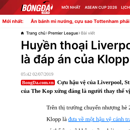
MỚI NHẤT
ASEAN CUP 2026
LỊCH
n bánh mì nướng, cựu sao Tottenham phải nhập viện
Ha
Mới nhất:
Trang chủ
Premier League
Bài viết
Huyền thoại Liverpoo
là đáp án của Klopp
05:42 02/07/2019
Cựu hậu vệ của Liverpool, St
BongDa.com.vn
của The Kop xứng đáng là người thay thế vị
Trên thị trường chuyển nhượng hè 
Klopp là
đưa về một hậu vệ cánh t