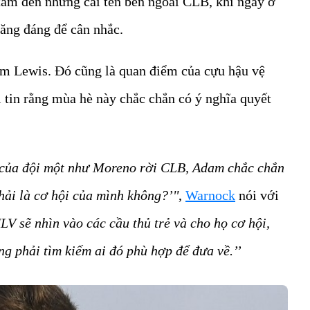
tâm đến những cái tên bên ngoài CLB, khi ngay ở
năng đáng để cân nhắc.
dam Lewis. Đó cũng là quan điểm của cựu hậu vệ
 tin rằng mùa hè này chắc chắn có ý nghĩa quyết
ủ của đội một như Moreno rời CLB, Adam chắc chắn
hải là cơ hội của mình không?’''
,
Warnock
nói với
LV sẽ nhìn vào các cầu thủ trẻ và cho họ cơ hội,
ng phải tìm kiếm ai đó phù hợp để đưa về.’’