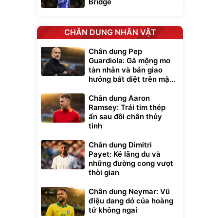
Bridge
CHÂN DUNG NHÂN VẬT
Chân dung Pep
Guardiola: Gã mộng mơ
tàn nhẫn và bản giao
hưởng bất diệt trên mặt
cỏ xanh
Chân dung Aaron
Ramsey: Trái tim thép
ẩn sau đôi chân thủy
tinh
Chân dung Dimitri
Payet: Kẻ lãng du và
những đường cong vượt
thời gian
Chân dung Neymar: Vũ
điệu dang dở của hoàng
tử không ngai