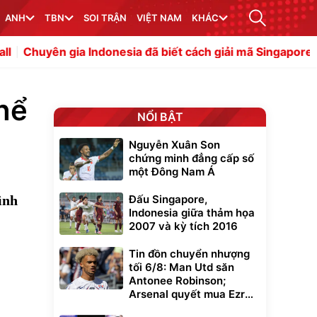
ANH
TBN
SOI TRẬN
VIỆT NAM
KHÁC
 Indonesia đã biết cách giải mã Singapore
Yếu tố lịch s
thể
NỔI BẬT
Nguyễn Xuân Son
chứng minh đẳng cấp số
một Đông Nam Á
ình
Đấu Singapore,
Indonesia giữa thảm họa
2007 và kỳ tích 2016
Tin đồn chuyển nhượng
tối 6/8: Man Utd săn
Antonee Robinson;
Arsenal quyết mua Ezri
Konsa