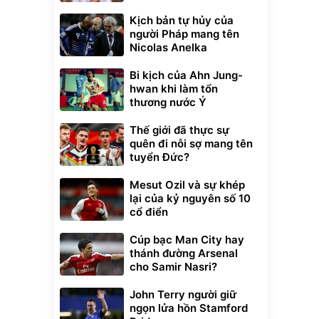
Kịch bản tự hủy của
người Pháp mang tên
Nicolas Anelka
Bi kịch của Ahn Jung-
hwan khi làm tổn
thương nước Ý
Thế giới đã thực sự
quên đi nỗi sợ mang tên
tuyển Đức?
Mesut Ozil và sự khép
lại của kỷ nguyên số 10
cổ điển
Cúp bạc Man City hay
thánh đường Arsenal
cho Samir Nasri?
John Terry người giữ
ngọn lửa hồn Stamford