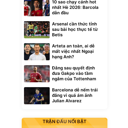
10 sao chạy cánh hot
nhất Hè 2026: Barcola
dẫn đầu
Arsenal cần thức tỉnh
sau bài học thực tế từ
Betis
Arteta an toàn, ai dễ
mất việc nhất Ngoại
hạng Anh?
Đằng sau quyết định
đưa Gakpo vào tầm
ngắm của Tottenham
Barcelona dễ nếm trái
đắng vì quá ám ảnh
Julian Alvarez
TRẬN ĐẤU NỔI BẬT