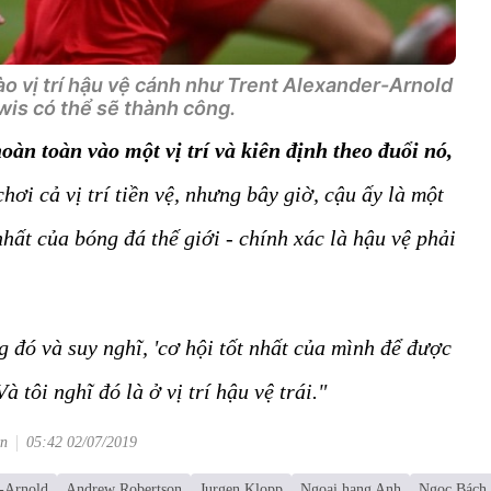
ào vị trí hậu vệ cánh như Trent Alexander-Arnold
wis có thể sẽ thành công.
hoàn toàn vào một vị trí và kiên định theo đuổi nó,
chơi cả vị trí tiền vệ, nhưng bây giờ, cậu ấy là một
hất của bóng đá thế giới - chính xác là hậu vệ phải
đó và suy nghĩ, 'cơ hội tốt nhất của mình để được
 tôi nghĩ đó là ở vị trí hậu vệ trái."
vn
05:42 02/07/2019
r-Arnold
Andrew Robertson
Jurgen Klopp
Ngoại hạng Anh
Ngọc Bách