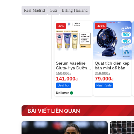
Real Madrid
Guti
Erling Haaland
-6%
-63%
Serum Vaseline
Quạt tích điện kẹp
Gluta-Hya Dưỡng
bàn mini để bàn
Da Sáng Mịn Sau
150.000
219.000
đ
đ
7 Ngày
141.000
79.000
đ
đ
Deal hot
Flash Sale
Unilever
BÀI VIẾT LIÊN QUAN