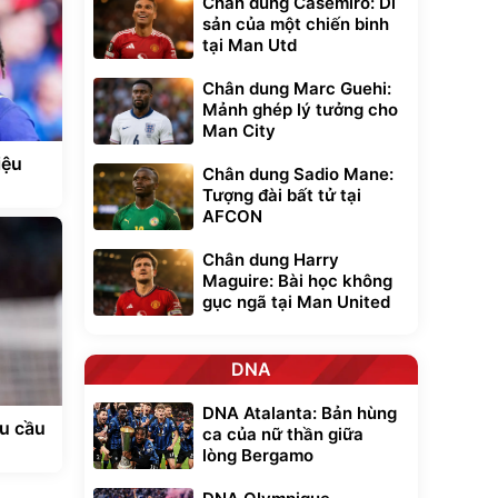
Chân dung Casemiro: Di
sản của một chiến binh
tại Man Utd
Chân dung Marc Guehi:
Mảnh ghép lý tưởng cho
Man City
iệu
Chân dung Sadio Mane:
Tượng đài bất tử tại
AFCON
Chân dung Harry
Maguire: Bài học không
gục ngã tại Man United
DNA
DNA Atalanta: Bản hùng
êu cầu
ca của nữ thần giữa
lòng Bergamo