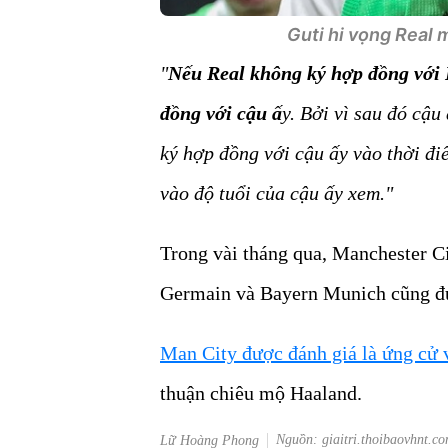
Guti hi vọng Real m
"
Nếu Real không ký hợp đồng với 
đồng với cậu ấ
y. Bởi vì sau đó cậu
ký hợp đồng với cậu ấy vào thời đi
vào độ tuổi của cậu ấy xem."
Trong vài tháng qua, Manchester Ci
Germain và Bayern Munich cũng đ
Man City được đánh giá là ứng cử v
thuận chiêu mộ Haaland.
Nguồn: giaitri.thoibaovhnt.c
Lữ Hoàng Phong