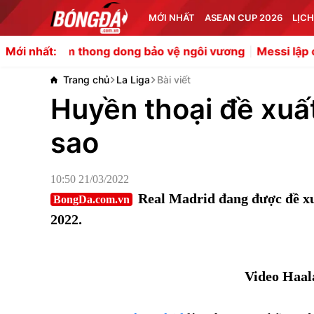
MỚI NHẤT
ASEAN CUP 2026
LỊCH
thong dong bảo vệ ngôi vương
Messi lập cú đúp, Miami 
Mới nhất:
Trang chủ
La Liga
Bài viết
Huyền thoại đề xuấ
sao
10:50 21/03/2022
Real Madrid đang được đề xu
BongDa.com.vn
2022.
Video Haal