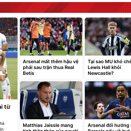
Arsenal mất thêm hậu vệ
Tại sao MU khó ch
phải sau trận thua Real
Lewis Hall khỏi
Betis
Newcastle?
i từ
nhà
Matthias Jaissle mang
Arsenal đổi hướng
ên