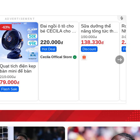
Unmute
Unmute
Unmute
ADVERTISEMENT
Đai ngồi ô tô cho
Sữa dưỡng thể
Robot Hú
-63%
-27%
bé CECILA cho bé
nâng tông tức thì
Nhà - D2
1-9 tuổi
Vaseline Body
Thông M
190.000
3.000.000
đ
220.000
138.330
2.200.
đ
đ
Hot Deal
Discount
Flash Sale
Cecila Offical Store
Quạt tích điện kẹp
bàn mini để bàn
219.000
đ
79.000
đ
Flash Sale