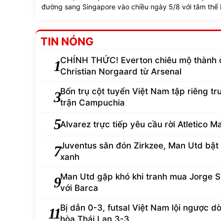
đường sang Singapore vào chiều ngày 5/8 với tâm thế
còn gì để mất.
TIN NÓNG
CHÍNH THỨC! Everton chiêu mộ thành 
1
Christian Norgaard từ Arsenal
Bốn trụ cột tuyển Việt Nam tập riêng tr
3
trận Campuchia
5
Alvarez trực tiếp yêu cầu rời Atletico M
Juventus săn đón Zirkzee, Man Utd bật
7
xanh
Man Utd gặp khó khi tranh mua Jorge S
9
với Barca
Bị dẫn 0-3, futsal Việt Nam lội ngược d
11
hòa Thái Lan 3-3