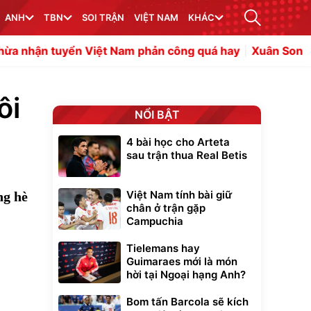
ANH
TBN
SOI TRẬN
VIỆT NAM
KHÁC
 Việt Nam phản công quá hay
Xuân Son quyết tâm vô đị
ôi
NỔI BẬT
4 bài học cho Arteta
sau trận thua Real Betis
Việt Nam tính bài giữ
ng hè
chân ở trận gặp
Campuchia
Tielemans hay
Guimaraes mới là món
hời tại Ngoại hạng Anh?
Bom tấn Barcola sẽ kích