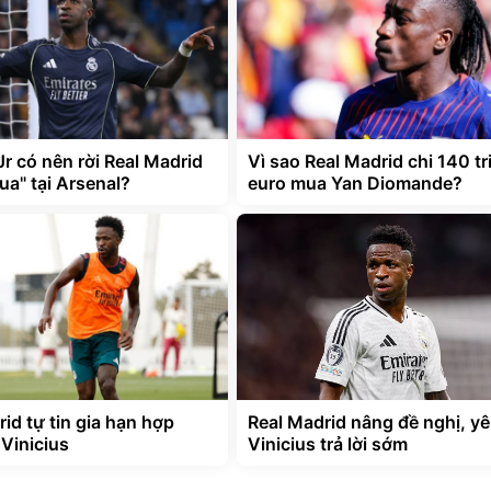
Jr có nên rời Real Madrid
Vì sao Real Madrid chi 140 tr
ua" tại Arsenal?
euro mua Yan Diomande?
id tự tin gia hạn hợp
Real Madrid nâng đề nghị, y
 Vinicius
Vinicius trả lời sớm