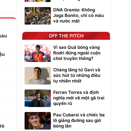
DNA Gremio: Không
Joga Bonito, chỉ có máu
và nước mắt
OFF THE PITCH
sau
Vì sao Quả bóng vàng
Rodri đứng ngoài cuộc
ậu
chơi truyền thông?
Chàng lãng tử Gavi và
sức hút từ những điều
tự nhiên nhất
Ferran Torres và định
nghĩa mới về một gã trai
quyến rũ
Pau Cubarsi và chiếc ba
lô giảng đường sau giờ
ựa
bóng lăn