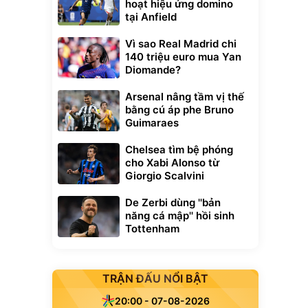
hoạt hiệu ứng domino
tại Anfield
Vì sao Real Madrid chi
140 triệu euro mua Yan
Diomande?
Arsenal nâng tầm vị thế
bằng cú áp phe Bruno
Guimaraes
Chelsea tìm bệ phóng
cho Xabi Alonso từ
Giorgio Scalvini
De Zerbi dùng ''bản
năng cá mập'' hồi sinh
Tottenham
TRẬN ĐẤU NỔI BẬT
20:00 - 07-08-2026