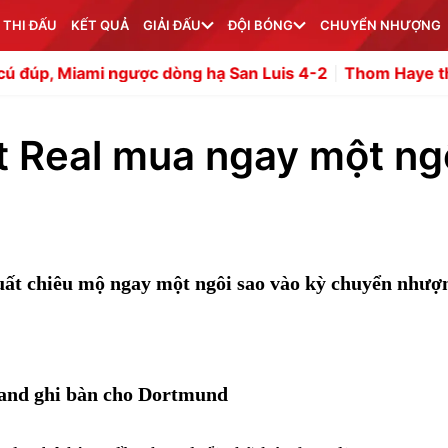
 THI ĐẤU
KẾT QUẢ
GIẢI ĐẤU
ĐỘI BÓNG
CHUYỂN NHƯỢNG
ngược dòng hạ San Luis 4-2
Thom Haye thừa nhận tuyển
t Real mua ngay một ng
ất chiêu mộ ngay một ngôi sao vào kỳ chuyển nhượ
and ghi bàn cho Dortmund