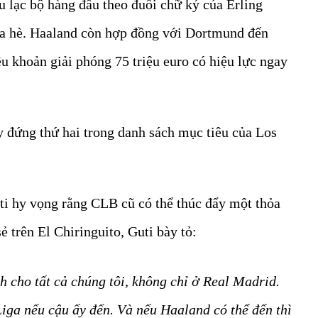
 lạc bộ hàng đầu theo đuổi chữ ký của Erling
 hè. Haaland còn hợp đồng với Dortmund đến
 khoản giải phóng 75 triệu euro có hiệu lực ngay
ày đứng thứ hai trong danh sách mục tiêu của Los
ti hy vọng rằng CLB cũ có thể thúc đẩy một thỏa
ẻ trên El Chiringuito, Guti bày tỏ:
 cho tất cả chúng tôi, không chỉ ở Real Madrid.
Liga nếu cậu ấy đến. Và nếu Haaland có thể đến thì