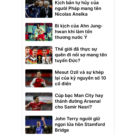
Kịch bản tự hủy của
người Pháp mang tên
Nicolas Anelka
Bi kịch của Ahn Jung-
hwan khi làm tổn
thương nước Ý
Thế giới đã thực sự
quên đi nỗi sợ mang tên
tuyển Đức?
Mesut Ozil và sự khép
lại của kỷ nguyên số 10
cổ điển
Cúp bạc Man City hay
thánh đường Arsenal
cho Samir Nasri?
John Terry người giữ
ngọn lửa hồn Stamford
Bridge