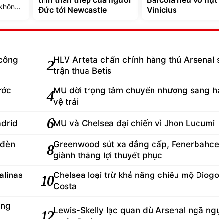
tinh thần thép của người
Barcola nếu vồ hụt
 không
Đức tới Newcastle
Vinicius
công
HLV Arteta chấn chỉnh hàng thủ Arsenal 
2
trận thua Betis
ước
MU dời trọng tâm chuyển nhượng sang h
4
vệ trái
6
adrid
MU và Chelsea đại chiến vì Jhon Lucumi
 đèn
Greenwood sút xa đẳng cấp, Fenerbahce
8
giành thắng lợi thuyết phục
alinas
Chelsea loại trừ khả năng chiêu mộ Diogo
10
Costa
òng
Lewis-Skelly lạc quan dù Arsenal ngã ng
12