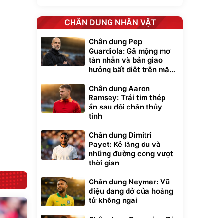
CHÂN DUNG NHÂN VẬT
Unmute
t Bụi Lau
Vali Bamozo
Chân dung Pep
-001 -
Khung Nhôm
Guardiola: Gã mộng mơ
inh
9066 Size
1.000.000
đ
đ
tàn nhẫn và bản giao
20/24/28 Cao Cấp
000
825.000
đ
đ
hưởng bất diệt trên mặt
Flash Sale
cỏ xanh
Chân dung Aaron
Ramsey: Trái tim thép
Lót ghế ôtô, nâng
ẩn sau đôi chân thủy
lưng chống nóng
tinh
giúp thoải mái
trong di chuyển
295.000
đ
Chân dung Dimitri
Đã bán nhiều
Payet: Kẻ lãng du và
những đường cong vượt
thời gian
Chân dung Neymar: Vũ
điệu dang dở của hoàng
tử không ngai