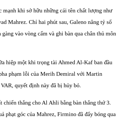
ực mạnh khi sở hữu những cái tên chất lượng như
ad Mahrez. Chỉ hai phút sau, Galeno nâng tỷ số
n gàng vào vòng cấm và ghi bàn qua chân thủ môn
iữa hiệp một khi trọng tài Ahmed Al-Kaf ban đầu
pha phạm lỗi của Merih Demiral với Martin
 VAR, quyết định này đã bị hủy bỏ.
t chiến thắng cho Al Ahli bằng bàn thắng thứ 3.
uả phạt góc của Mahrez, Firmino đã đẩy bóng qua