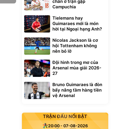
chân ở trận gặp
Campuchia
Tielemans hay
Guimaraes mới là món
hời tại Ngoại hạng Anh?
Nicolas Jackson là cơ
hội Tottenham không
nên bỏ lỡ
Đội hình trong mơ của
Arsenal mùa giải 2026-
27
Bruno Guimaraes là đòn
bẩy nâng tầm hàng tiền
vệ Arsenal
TRẬN ĐẤU NỔI BẬT
20:00 - 07-08-2026