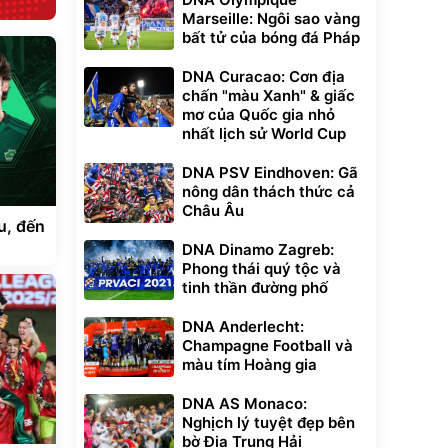
Marseille: Ngôi sao vàng
bất tử của bóng đá Pháp
DNA Curacao: Cơn địa
chấn "màu Xanh" & giấc
mơ của Quốc gia nhỏ
nhất lịch sử World Cup
DNA PSV Eindhoven: Gã
nông dân thách thức cả
Châu Âu
u, đến
DNA Dinamo Zagreb:
Phong thái quý tộc và
tinh thần đường phố
DNA Anderlecht:
Champagne Football và
màu tím Hoàng gia
DNA AS Monaco:
Nghịch lý tuyệt đẹp bên
bờ Địa Trung Hải