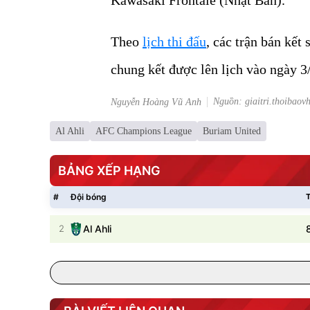
Theo
lịch thi đấu
, các trận bán kết 
chung kết được lên lịch vào ngày 3
Nguồn: giaitri.thoibaov
Nguyễn Hoàng Vũ Anh
Al Ahli
AFC Champions League
Buriam United
BẢNG XẾP HẠNG
#
Đội bóng
T
2
Al Ahli