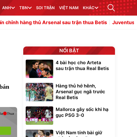
ANH
TBN
SOI TRẬN
VIỆT NAM
KHÁC
thủ Arsenal sau trận thua Betis
Juventus săn đón Zirkz
NỔI BẬT
4 bài học cho Arteta
sau trận thua Real Betis
Hàng thủ hớ hênh,
 bán
Arsenal gục ngã trước
Real Betis
Mallorca gây sốc khi hạ
òa
Thua
gục PSG 3-0
Việt Nam tính bài giữ