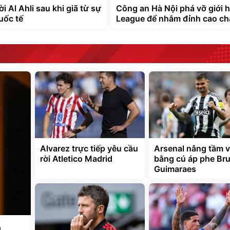
i Al Ahli sau khi giã từ sự
Công an Hà Nội phá vỡ giới 
uốc tế
League để nhắm đỉnh cao ch
Alvarez trực tiếp yêu cầu
Arsenal nâng tầm v
rời Atletico Madrid
bằng cú áp phe Br
Guimaraes
n