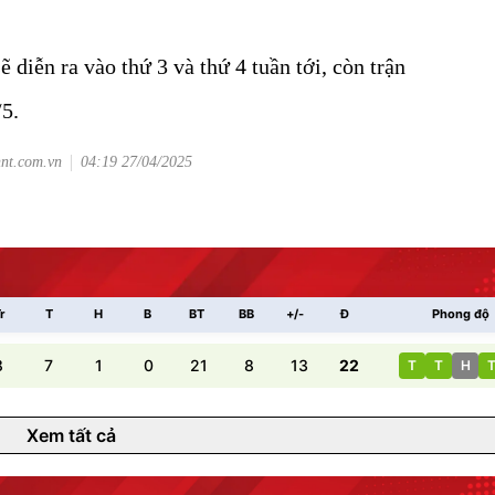
sẽ diễn ra vào thứ 3 và thứ 4 tuần tới, còn trận
/5.
hnt.com.vn
04:19 27/04/2025
r
T
H
B
BT
BB
+/-
Đ
Phong độ
8
7
1
0
21
8
13
22
T
T
H
Xem tất cả