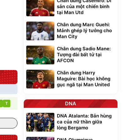
Chân dung Casemiro: Di
sản của một chiến binh
tại Man Utd
Chân dung Marc Guehi:
Mảnh ghép lý tưởng cho
Man City
Chân dung Sadio Mane:
Tượng đài bất tử tại
AFCON
Chân dung Harry
Maguire: Bài học không
gục ngã tại Man United
DNA
T
T
DNA Atalanta: Bản hùng
ca của nữ thần giữa
lòng Bergamo
DNA Olympique