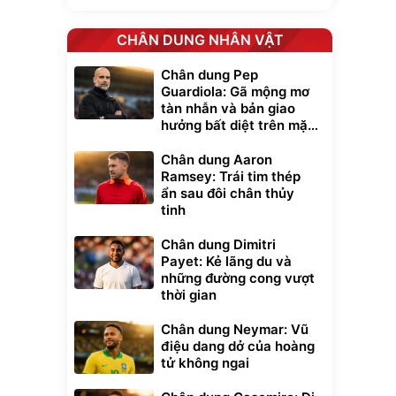
CHÂN DUNG NHÂN VẬT
Chân dung Pep
Guardiola: Gã mộng mơ
tàn nhẫn và bản giao
hưởng bất diệt trên mặt
cỏ xanh
Chân dung Aaron
Ramsey: Trái tim thép
ẩn sau đôi chân thủy
tinh
Chân dung Dimitri
Payet: Kẻ lãng du và
những đường cong vượt
thời gian
Chân dung Neymar: Vũ
điệu dang dở của hoàng
tử không ngai