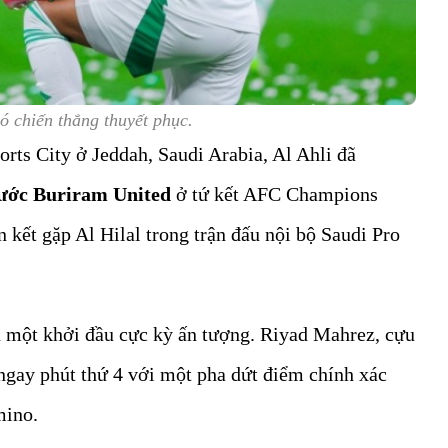
có chiến thắng thuyết phục.
rts City ở Jeddah, Saudi Arabia, Al Ahli đã
rước Buriram United
ở tứ kết AFC Champions
 kết gặp Al Hilal trong trận đấu nội bộ Saudi Pro
 một khởi đầu cực kỳ ấn tượng. Riyad Mahrez, cựu
ngay phút thứ 4 với một pha dứt điểm chính xác
mino.