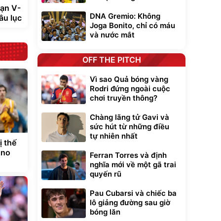
hạn V-
DNA Gremio: Không
âu lục
Joga Bonito, chỉ có máu
và nước mắt
OFF THE PITCH
Vì sao Quả bóng vàng
Rodri đứng ngoài cuộc
chơi truyền thông?
Chàng lãng tử Gavi và
sức hút từ những điều
tự nhiên nhất
ị thế
uno
Ferran Torres và định
nghĩa mới về một gã trai
quyến rũ
Pau Cubarsi và chiếc ba
lô giảng đường sau giờ
bóng lăn