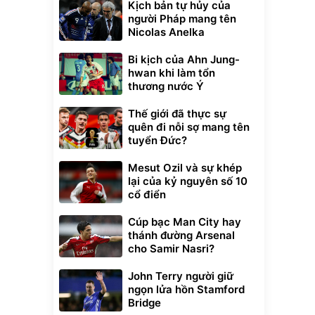
Kịch bản tự hủy của
người Pháp mang tên
Nicolas Anelka
Bi kịch của Ahn Jung-
hwan khi làm tổn
thương nước Ý
Thế giới đã thực sự
quên đi nỗi sợ mang tên
tuyển Đức?
Mesut Ozil và sự khép
lại của kỷ nguyên số 10
cổ điển
Cúp bạc Man City hay
thánh đường Arsenal
cho Samir Nasri?
John Terry người giữ
ngọn lửa hồn Stamford
Bridge