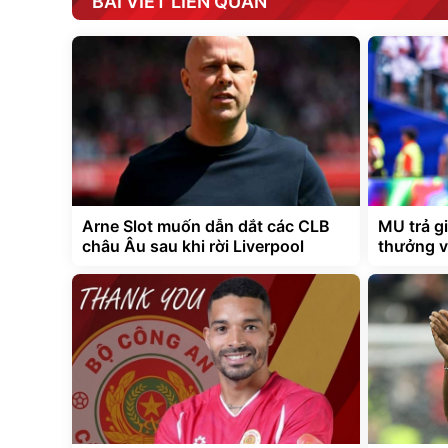
BÀI VIẾT LIÊN QUAN
Arne Slot muốn dẫn dắt các CLB
MU trả gi
châu Âu sau khi rời Liverpool
thưởng v