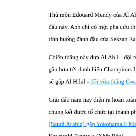
Thủ môn Edouard Mendy của Al Ahli
đấu này. Anh chỉ có một pha cứu th
tình huống đánh đầu của Seksan Ra
Chiến thắng này đưa Al Ahli - đội t
gần hơn tới danh hiệu Champions Le
sẽ gặp Al Hilal -
đội vừa thắng Gwa
Giải đấu năm nay diễn ra hoàn toàn 
chung kết được tổ chức tại thành p
(Saudi Arabia) gặp Yokohama F Ma
Kawasaki Frontale (Nhật Bản).