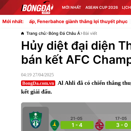
MỚI NHẤT
ASEAN CUP 2026
LỊCH
p, Fenerbahce giành thắng lợi thuyết phục
MU và Chelse
Mới nhất:
Trang chủ
Bóng Đá Châu Á
Bài viết
Hủy diệt đại diện Th
bán kết AFC Champ
04:19 27/04/2025
Al Ahli đã có chiến thắng th
BongDa.com.vn
kết giải đấu.
21-05
17-05
1 - 4
3 - 0