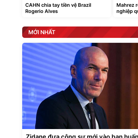
CAHN chia tay tiền vệ Brazil
Mahrez rờ
Rogerio Alves
nghiệp q
MỚI NHẤT
Zidane đưa cộng sự mới vào ban huấ