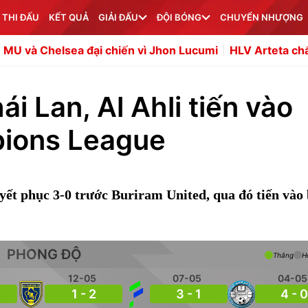
 THI ĐẤU
KẾT QUẢ
GIẢI ĐẤU
ĐỘI BÓNG
CHUYỂN NHƯỢNG
a đại chiến vì Jhon Lucumi
HLV Arteta chấn chỉnh hàng 
ái Lan, Al Ahli tiến vào
ions League
uyết phục 3-0 trước Buriram United, qua đó tiến vào
PHONG ĐỘ
Thắng
H
12-05
07-05
04-05
1 - 2
3 - 1
4 - 0