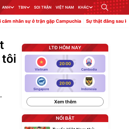
ANH
TBN
SOI TRẬN
VIỆT NAM
KHÁC
 ở trận gặp Campuchia
Sự thật đằng sau kỳ chuyển như
t
LTĐ HÔM NAY
tôi
20:00
Vietnam
Cambodia
20:00
Singapore
Indonesia
.
Xem thêm
NỔI BẬT