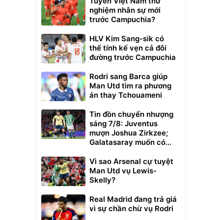
Tuyển Việt Nam thử
nghiệm nhân sự mới
trước Campuchia?
HLV Kim Sang-sik có
thể tính kế vẹn cả đôi
đường trước Campuchia
Rodri sang Barca giúp
Man Utd tìm ra phương
án thay Tchouameni
Tin đồn chuyển nhượng
sáng 7/8: Juventus
mượn Joshua Zirkzee;
Galatasaray muốn có
Gabriel Martinelli
Vì sao Arsenal cự tuyệt
Man Utd vụ Lewis-
Skelly?
Real Madrid đang trả giá
vì sự chần chừ vụ Rodri