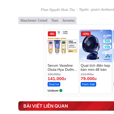
Nguồn: giaitri.thoibaov
Phan Nguyễn Hoài Thu
Manchester United
Nani
Juventus
-6%
-63%
Serum Vaseline
Quạt tích điện kẹp
Gluta-Hya Dưỡng
bàn mini để bàn
Da Sáng Mịn Sau
150.000
219.000
đ
đ
7 Ngày
141.000
79.000
đ
đ
Deal hot
Flash Sale
Unilever
BÀI VIẾT LIÊN QUAN