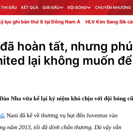
 THI ĐẤU
KẾT QUẢ
GIẢI ĐẤU
ĐỘI BÓNG
CHUYỂN NHƯỢNG
thứ 8 tại Đông Nam Á
HLV Kim Sang Sik cài cắm nhân sự
 đã hoàn tất, nhưng phú
ited lại không muốn để 
ào Nha vừa kể lại kỷ niệm khó chịu với đội bóng cũ
ed
, Nani đã kể về thương vụ hụt đến Juventus vào
ồng năm 2013, tôi đã dính chấn thương. Dù vậy vẫn