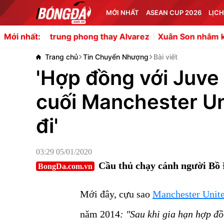
MỚI NHẤT
ASEAN CUP 2026
LỊCH
rung phong thay Alvarez
Xuân Son nhắm kỷ lục ghi bàn 
Mới nhất:
Trang chủ
Tin Chuyển Nhượng
Bài viết
'Hợp đồng với Juve
cuối Manchester Un
đi'
03:29 05/01/2020
Cầu thủ chạy cánh người Bồ Đ
BongDa.com.vn
Mới đây, cựu sao
Manchester Unit
năm 2014
: "Sau khi gia hạn hợp đ