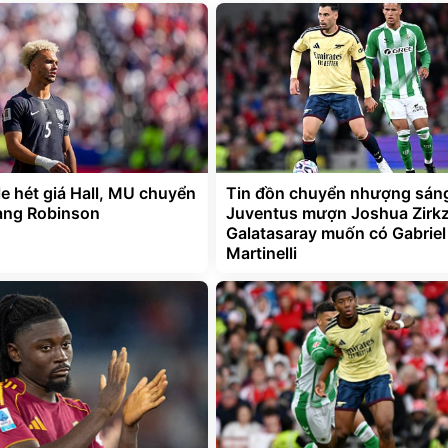
e hét giá Hall, MU chuyển
Tin đồn chuyển nhượng sáng
ang Robinson
Juventus mượn Joshua Zirkz
Galatasaray muốn có Gabriel
Martinelli