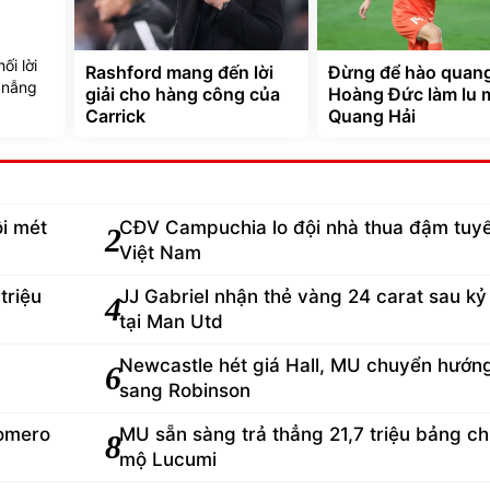
l
ối lời
Rashford mang đến lời
Đừng để hào quan
 nẫng
giải cho hàng công của
Hoàng Đức làm lu 
Carrick
Quang Hải
i mét
CĐV Campuchia lo đội nhà thua đậm tuy
2
Việt Nam
triệu
JJ Gabriel nhận thẻ vàng 24 carat sau kỷ
4
tại Man Utd
Newcastle hét giá Hall, MU chuyển hướn
6
sang Robinson
Romero
MU sẵn sàng trả thẳng 21,7 triệu bảng ch
8
mộ Lucumi