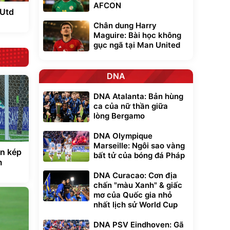
AFCON
 Utd
Chân dung Harry
Maguire: Bài học không
gục ngã tại Man United
DNA
DNA Atalanta: Bản hùng
ca của nữ thần giữa
lòng Bergamo
DNA Olympique
Marseille: Ngôi sao vàng
àn kép
bất tử của bóng đá Pháp
m
DNA Curacao: Cơn địa
chấn "màu Xanh" & giấc
mơ của Quốc gia nhỏ
nhất lịch sử World Cup
DNA PSV Eindhoven: Gã