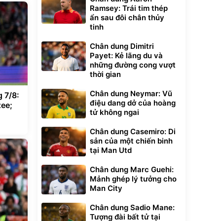
Ramsey: Trái tim thép
ẩn sau đôi chân thủy
tinh
Chân dung Dimitri
Payet: Kẻ lãng du và
những đường cong vượt
thời gian
Chân dung Neymar: Vũ
 7/8:
điệu dang dở của hoàng
ee;
tử không ngai
Chân dung Casemiro: Di
sản của một chiến binh
tại Man Utd
Chân dung Marc Guehi:
Mảnh ghép lý tưởng cho
Man City
Chân dung Sadio Mane:
Tượng đài bất tử tại