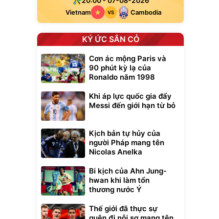
20:00 - 07-08-2026
Vietnam
Cambodia
VS
KÝ ỨC SÂN CỎ
Cơn ác mộng Paris và
90 phút kỳ lạ của
Ronaldo năm 1998
Khi áp lực quốc gia đẩy
Messi đến giới hạn từ bỏ
Kịch bản tự hủy của
người Pháp mang tên
Nicolas Anelka
Bi kịch của Ahn Jung-
hwan khi làm tổn
thương nước Ý
Thế giới đã thực sự
quên đi nỗi sợ mang tên