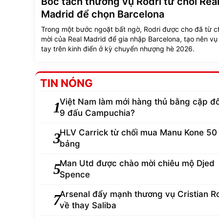
Bóc tách thương vụ Rodri từ chối Rea
Madrid để chọn Barcelona
Trong một bước ngoặt bất ngờ, Rodri được cho đã từ ch
mời của Real Madrid để gia nhập Barcelona, tạo nên vụ
tay trên kinh điển ở kỳ chuyển nhượng hè 2026.
TIN NÓNG
Việt Nam làm mới hàng thủ bằng cặp đô
1
9 đấu Campuchia?
HLV Carrick từ chối mua Manu Kone 50 
3
bảng
Man Utd được chào mời chiêu mộ Djed
5
Spence
Arsenal đẩy mạnh thương vụ Cristian 
7
về thay Saliba