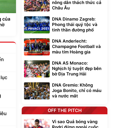
nông dân thách thức cả
Châu Âu
g của
DNA Dinamo Zagreb:
mờ
Phong thái quý tộc và
tinh thần đường phố
DNA Anderlecht:
Champagne Football và
màu tím Hoàng gia
ển
DNA AS Monaco:
Nghịch lý tuyệt đẹp bên
bờ Địa Trung Hải
 lục
DNA Gremio: Không
Joga Bonito, chỉ có máu
g
và nước mắt
OFF THE PITCH
iêu
Vì sao Quả bóng vàng
Rodri đứng ngoài cuộc