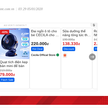
hnt.com.vn
03:29 05/01/2020
Unmute
Unmute
Unmute
ADVERTISEMENT
Đai ngồi ô tô cho
Sữa dưỡng thể
Robot Hú
-63%
-27%
bé CECILA cho bé
nâng tông tức thì
Nhà - D2
1-9 tuổi
Vaseline Body
Thông M
190.000
3.000.000
đ
220.000
138.330
2.200.
đ
đ
Hot Deal
Discount
Flash Sale
Cecila Offical Store
Quạt tích điện kẹp
bàn mini để bàn
219.000
đ
79.000
đ
Flash Sale