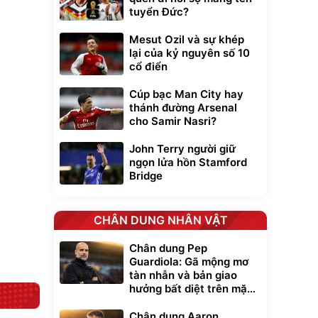
tuyển Đức?
Mesut Ozil và sự khép
lại của kỷ nguyên số 10
cổ điển
Unmute
t Bụi Lau
Vali Bamozo
Cúp bạc Man City hay
-001 -
Khung Nhôm
thánh đường Arsenal
inh
9066 Size
1.000.000
đ
đ
cho Samir Nasri?
20/24/28 Cao Cấp
000
825.000
đ
đ
Flash Sale
John Terry người giữ
ngọn lửa hồn Stamford
Bridge
Lót ghế ôtô, nâng
lưng chống nóng
giúp thoải mái
trong di chuyển
295.000
CHÂN DUNG NHÂN VẬT
đ
Đã bán nhiều
Chân dung Pep
Guardiola: Gã mộng mơ
tàn nhẫn và bản giao
hưởng bất diệt trên mặt
cỏ xanh
Chân dung Aaron