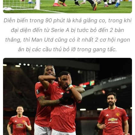
Diễn biến trong 90 phút là khá giằng co, trong khi
đại diện đến từ Serie A bị tước bỏ đến 2 bàn
thắng, thì Man Utd cũng có ít nhất 2 cơ hội ngon
ăn bị các cầu thủ bỏ lỡ trong gang tấc.