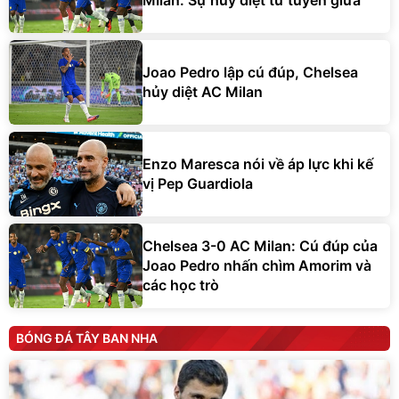
Milan: Sự hủy diệt từ tuyến giữa
Joao Pedro lập cú đúp, Chelsea
hủy diệt AC Milan
Enzo Maresca nói về áp lực khi kế
vị Pep Guardiola
Chelsea 3-0 AC Milan: Cú đúp của
Joao Pedro nhấn chìm Amorim và
các học trò
BÓNG ĐÁ TÂY BAN NHA