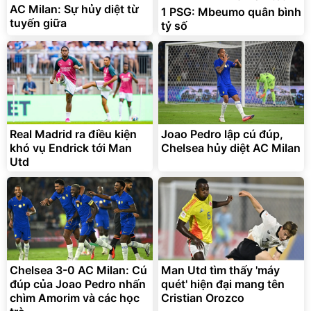
AC Milan: Sự hủy diệt từ
1 PSG: Mbeumo quân bình
Flash Sale
tuyến giữa
tỷ số
Lót ghế ôtô, nâng lưng
chống nóng giúp thoải mái
trong di chuyển
295.000
đ
Real Madrid ra điều kiện
Joao Pedro lập cú đúp,
Đã bán nhiều
khó vụ Endrick tới Man
Chelsea hủy diệt AC Milan
Utd
Chelsea 3-0 AC Milan: Cú
Man Utd tìm thấy 'máy
đúp của Joao Pedro nhấn
quét' hiện đại mang tên
chìm Amorim và các học
Cristian Orozco