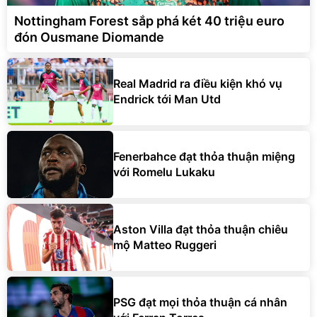
Nottingham Forest sắp phá két 40 triệu euro
đón Ousmane Diomande
Real Madrid ra điều kiện khó vụ
Endrick tới Man Utd
Fenerbahce đạt thỏa thuận miệng
với Romelu Lukaku
Aston Villa đạt thỏa thuận chiêu
mộ Matteo Ruggeri
PSG đạt mọi thỏa thuận cá nhân