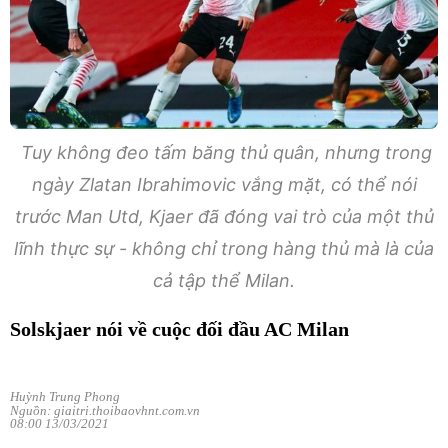
Tuy không đeo tấm băng thủ quân, nhưng trong
ngày Zlatan Ibrahimovic vắng mặt, có thể nói
trước Man Utd, Kjaer đã đóng vai trò của một thủ
lĩnh thực sự - không chỉ trong hàng thủ mà là của
cả tập thể Milan.
Solskjaer nói về cuộc đối đầu AC Milan
Huỳnh Trung Phong
Nguồn: giaitri.thoibaovhnt.com.vn
08:00 13/03/2021