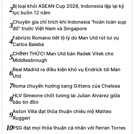
Bị loại khỏi ASEAN Cup 2026, Indonesia lặp lại kỷ
2
lục buồn 12 năm
Chuyên gia chỉ trích khi Indonesia "hoàn toàn sụp
3
đổ" trước Việt Nam và Singapore
Fabrizio Romano tiết lộ lý do Man Utd rút lui vụ
4
Carlos Baleba
CHÍNH THỨC! Man Utd bán Radek Vitek cho
5
Middlesbrough
Real Madrid ra điều kiện khó vụ Endrick tới Man
6
Utd
7
Roma chuyển hướng sang Gittens của Chelsea
HLV Simeone chốt tương lai Julian Alvarez giữa
8
bão tin đồn
Aston Villa đạt thỏa thuận chiêu mộ Matteo
9
Ruggeri
10
PSG đạt mọi thỏa thuận cá nhân với Ferran Torres