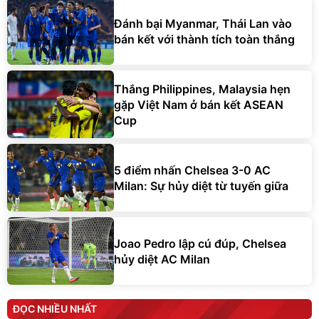
Đánh bại Myanmar, Thái Lan vào
bán kết với thành tích toàn thắng
Thắng Philippines, Malaysia hẹn
gặp Việt Nam ở bán kết ASEAN
Cup
5 điểm nhấn Chelsea 3-0 AC
Milan: Sự hủy diệt từ tuyến giữa
Joao Pedro lập cú đúp, Chelsea
hủy diệt AC Milan
ĐỌC NHIỀU NHẤT