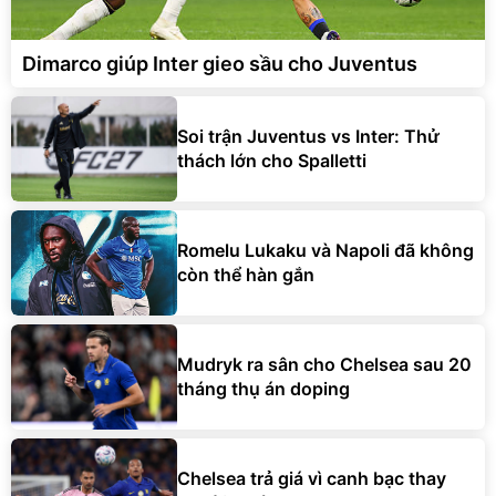
Dimarco giúp Inter gieo sầu cho Juventus
Soi trận Juventus vs Inter: Thử
thách lớn cho Spalletti
Romelu Lukaku và Napoli đã không
còn thể hàn gắn
Mudryk ra sân cho Chelsea sau 20
tháng thụ án doping
Chelsea trả giá vì canh bạc thay