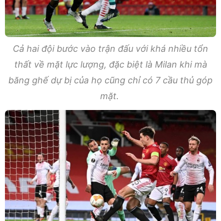
Cả hai đội bước vào trận đấu với khá nhiều tổn
thất về mặt lực lượng, đặc biệt là Milan khi mà
băng ghế dự bị của họ cũng chỉ có 7 cầu thủ góp
mặt.