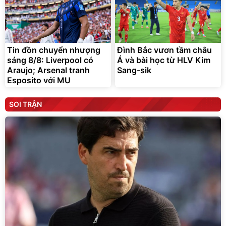
Tin đồn chuyển nhượng
Đình Bắc vươn tầm châu
sáng 8/8: Liverpool có
Á và bài học từ HLV Kim
Araujo; Arsenal tranh
Sang-sik
Esposito với MU
SOI TRẬN