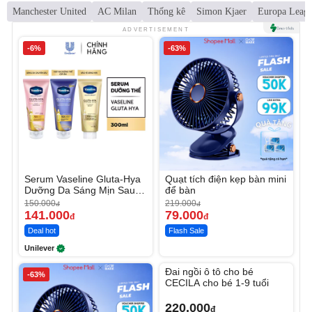
Manchester United
AC Milan
Thống kê
Simon Kjaer
Europa Leag
ADVERTISEMENT
-6%
-63%
Serum Vaseline Gluta-Hya
Quạt tích điện kẹp bàn mini
Dưỡng Da Sáng Mịn Sau 7
để bàn
Ngày
150.000
219.000
đ
đ
141.000
79.000
đ
đ
Deal hot
Flash Sale
Unilever
Unmute
Đai ngồi ô tô cho bé
-63%
CECILA cho bé 1-9 tuổi
220.000
đ