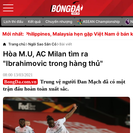
Lịch thi đấu
Kết quả
Chuyển nhượng
ASEAN Championship
N
laysia hẹn gặp Việt Nam ở bán kết ASEAN Cup
Việc gia h
Mới nhất:
Trang chủ
Ngôi Sao Sân Cỏ
Bài viết
Hòa M.U, AC Milan tìm ra
"Ibrahimovic trong hàng thủ"
08:00 13/03/2021
Trung vệ người Đan Mạch đã có một
BongDa.com.vn
trận đấu hoàn toàn xuất sắc.