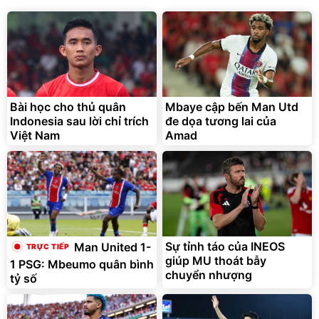
Bài học cho thủ quân
Mbaye cập bến Man Utd
Indonesia sau lời chỉ trích
đe dọa tương lai của
Việt Nam
Amad
Sự tỉnh táo của INEOS
Man United 1-
giúp MU thoát bẫy
1 PSG: Mbeumo quân bình
chuyển nhượng
tỷ số