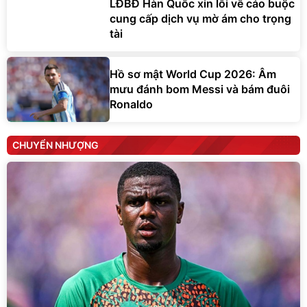
LĐBĐ Hàn Quốc xin lỗi về cáo buộc
cung cấp dịch vụ mờ ám cho trọng
tài
Hồ sơ mật World Cup 2026: Âm
mưu đánh bom Messi và bám đuôi
Ronaldo
CHUYỂN NHƯỢNG