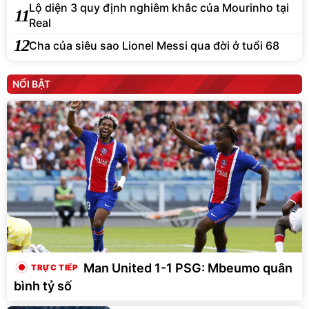
Lộ diện 3 quy định nghiêm khắc của Mourinho tại
11
Real
12
Cha của siêu sao Lionel Messi qua đời ở tuổi 68
NỔI BẬT
Man United 1-1 PSG: Mbeumo quân
bình tỷ số