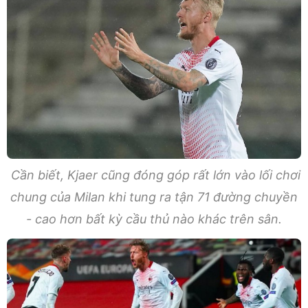
Cần biết, Kjaer cũng đóng góp rất lớn vào lối chơi
chung của Milan khi tung ra tận 71 đường chuyền
- cao hơn bất kỳ cầu thủ nào khác trên sân.