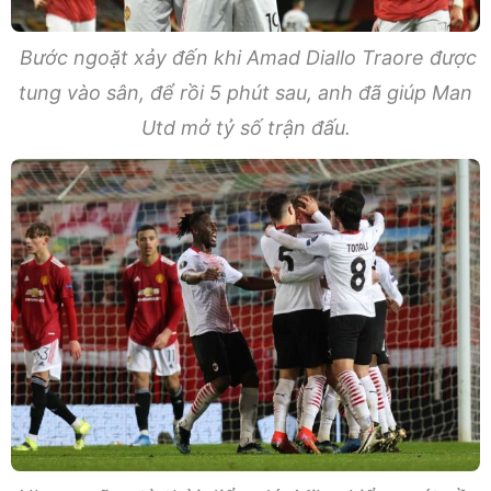
Bước ngoặt xảy đến khi Amad Diallo Traore được
tung vào sân, để rồi 5 phút sau, anh đã giúp Man
Utd mở tỷ số trận đấu.