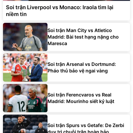
Soi trận Liverpool vs Monaco: Iraola tìm lại
niềm tin
Soi trận Man City vs Atletico
Madrid: Bài test hạng nặng cho
Maresca
Soi trận Arsenal vs Dortmund:
Pháo thủ bảo vệ ngai vàng
Soi trận Ferencvaros vs Real
Madrid: Mourinho siết kỷ luật
Soi trận Spurs vs Getafe: De Zerbi
duy trì chuỗi trận hoàn hảo