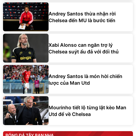
Andrey Santos thừa nhận rời
Chelsea đến MU là bước tiến
Xabi Alonso can ngăn trợ lý
Chelsea suýt ẩu đả với đối thủ
Andrey Santos là món hời chiến
lược của Man Utd
Mourinho tiết lộ từng lật kèo Man
Utd để về Chelsea
BÓNG ĐÁ TÂY BAN NHA