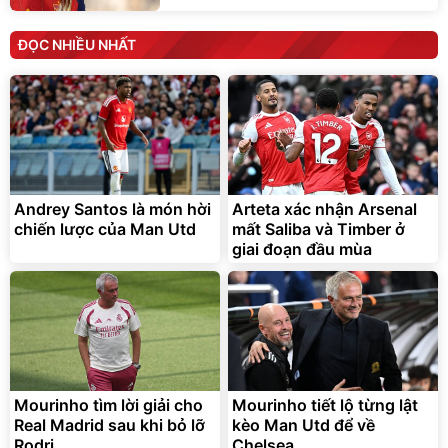
ĐỌC NHIỀU NHẤT
Andrey Santos là món hời
Arteta xác nhận Arsenal
chiến lược của Man Utd
mất Saliba và Timber ở
giai đoạn đầu mùa
Mourinho tìm lời giải cho
Mourinho tiết lộ từng lật
Real Madrid sau khi bỏ lỡ
kèo Man Utd để về
Rodri
Chelsea