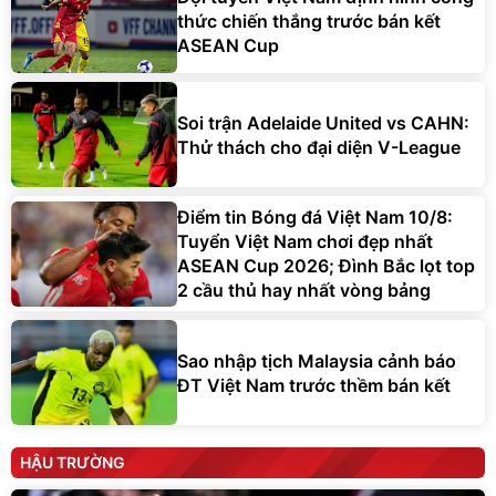
thức chiến thắng trước bán kết
ASEAN Cup
Soi trận Adelaide United vs CAHN:
Thử thách cho đại diện V-League
Điểm tin Bóng đá Việt Nam 10/8:
Tuyển Việt Nam chơi đẹp nhất
ASEAN Cup 2026; Đình Bắc lọt top
2 cầu thủ hay nhất vòng bảng
Sao nhập tịch Malaysia cảnh báo
ĐT Việt Nam trước thềm bán kết
HẬU TRƯỜNG