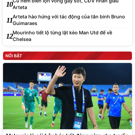
Cú ném biên lộn vòng gây sốt, CĐV nhắn giấu
10
Arteta
Arteta hào hứng với tác động của tân binh Bruno
11
Guimaraes
Mourinho tiết lộ từng lật kèo Man Utd để về
12
Chelsea
NỔI BẬT