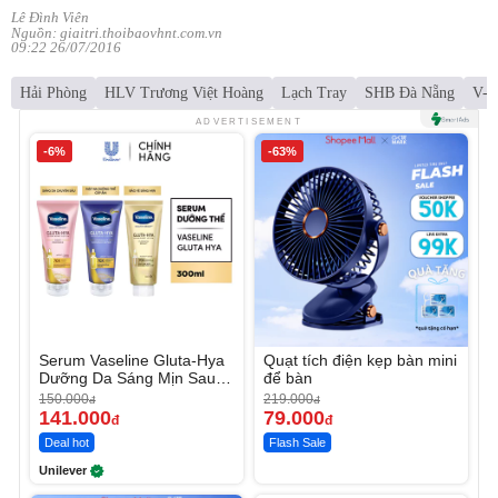
Lê Đình Viên
Nguồn: giaitri.thoibaovhnt.com.vn
09:22 26/07/2016
Hải Phòng
HLV Trương Việt Hoàng
Lạch Tray
SHB Đà Nẵng
V-L
ADVERTISEMENT
-6%
-63%
Serum Vaseline Gluta-Hya
Quạt tích điện kẹp bàn mini
Dưỡng Da Sáng Mịn Sau 7
để bàn
Ngày
150.000
219.000
đ
đ
141.000
79.000
đ
đ
Deal hot
Flash Sale
Unilever
Unmute