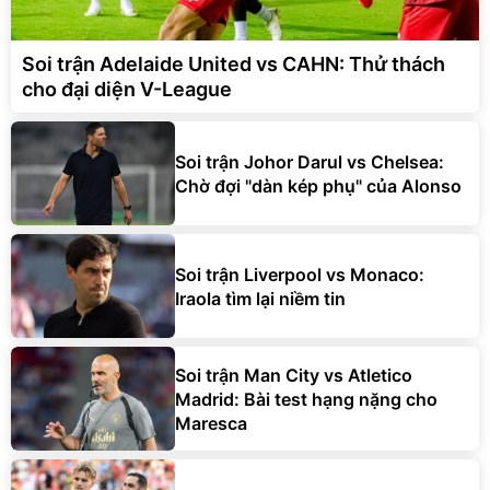
Soi trận Adelaide United vs CAHN: Thử thách
cho đại diện V-League
Soi trận Johor Darul vs Chelsea:
Chờ đợi "dàn kép phụ" của Alonso
Soi trận Liverpool vs Monaco:
Iraola tìm lại niềm tin
Soi trận Man City vs Atletico
Madrid: Bài test hạng nặng cho
Maresca