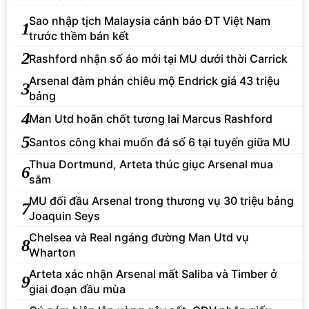
Sao nhập tịch Malaysia cảnh báo ĐT Việt Nam
1
trước thềm bán kết
2
Rashford nhận số áo mới tại MU dưới thời Carrick
Arsenal đàm phán chiêu mộ Endrick giá 43 triệu
3
bảng
4
Man Utd hoãn chốt tương lai Marcus Rashford
5
Santos công khai muốn đá số 6 tại tuyến giữa MU
Thua Dortmund, Arteta thúc giục Arsenal mua
6
sắm
MU đối đầu Arsenal trong thương vụ 30 triệu bảng
7
Joaquin Seys
Chelsea và Real ngáng đường Man Utd vụ
8
Wharton
Arteta xác nhận Arsenal mất Saliba và Timber ở
9
giai đoạn đầu mùa