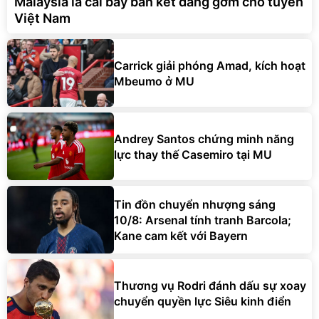
Malaysia là cái bẫy bán kết đáng gờm cho tuyển
Việt Nam
Carrick giải phóng Amad, kích hoạt
Mbeumo ở MU
Andrey Santos chứng minh năng
lực thay thế Casemiro tại MU
Tin đồn chuyển nhượng sáng
10/8: Arsenal tính tranh Barcola;
Kane cam kết với Bayern
Thương vụ Rodri đánh dấu sự xoay
chuyển quyền lực Siêu kinh điển