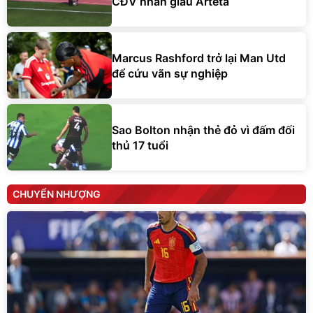
CĐV nhắn giấu Arteta
Marcus Rashford trở lại Man Utd
để cứu vãn sự nghiệp
Sao Bolton nhận thẻ đỏ vì đấm đối
thủ 17 tuổi
CHUYỂN NHƯỢNG