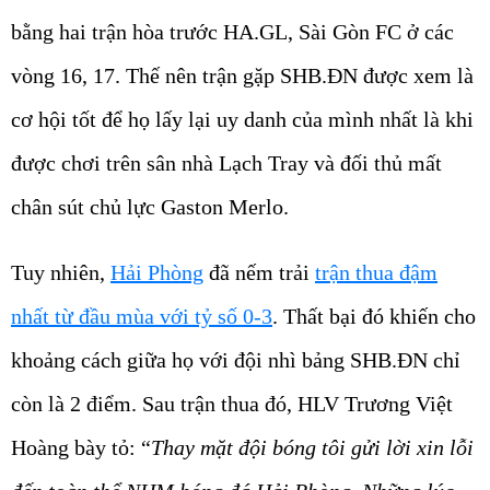
bằng hai trận hòa trước HA.GL, Sài Gòn FC ở các
vòng 16, 17. Thế nên trận gặp SHB.ĐN được xem là
cơ hội tốt để họ lấy lại uy danh của mình nhất là khi
được chơi trên sân nhà Lạch Tray và đối thủ mất
chân sút chủ lực Gaston Merlo.
Tuy nhiên,
Hải Phòng
đã nếm trải
trận thua đậm
nhất từ đầu mùa với tỷ số 0-3
. Thất bại đó khiến cho
khoảng cách giữa họ với đội nhì bảng SHB.ĐN chỉ
còn là 2 điểm. Sau trận thua đó, HLV Trương Việt
Hoàng bày tỏ: “
Thay mặt đội bóng tôi gửi lời xin lỗi