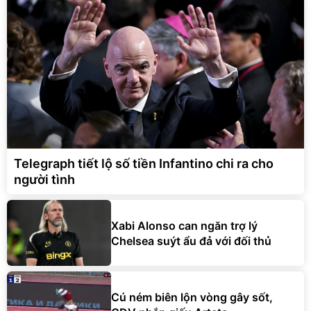
Telegraph tiết lộ số tiền Infantino chi ra cho
người tình
Xabi Alonso can ngăn trợ lý
Chelsea suýt ẩu đả với đối thủ
Cú ném biên lộn vòng gây sốt,