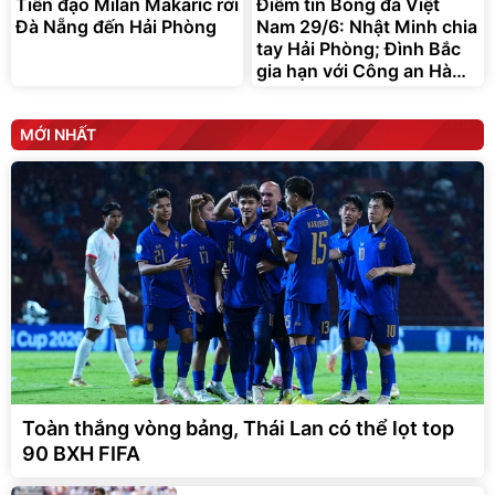
Tiền đạo Milan Makaric rời
Điểm tin Bóng đá Việt
Đà Nẵng đến Hải Phòng
Nam 29/6: Nhật Minh chia
tay Hải Phòng; Đình Bắc
gia hạn với Công an Hà
Nội
MỚI NHẤT
Toàn thắng vòng bảng, Thái Lan có thể lọt top
90 BXH FIFA