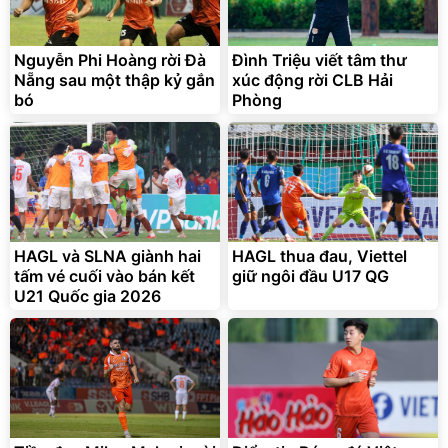
Vali Bamozo Khung Nhôm
9066 Size 20/24/28 Cao
Cấp
1.000.000
đ
825.000
Nguyễn Phi Hoàng rời Đà
Đình Triệu viết tâm thư
đ
Nẵng sau một thập kỷ gắn
xúc động rời CLB Hải
Flash Sale
bó
Phòng
Lót ghế ôtô, nâng lưng
chống nóng giúp thoải mái
trong di chuyển
295.000
HAGL và SLNA giành hai
HAGL thua đau, Viettel
đ
tấm vé cuối vào bán kết
giữ ngôi đầu U17 QG
Đã bán nhiều
U21 Quốc gia 2026