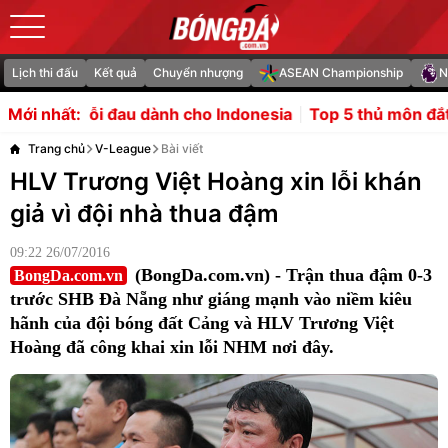
Lịch thi đấu
Kết quả
Chuyển nhượng
ASEAN Championship
N
ành cho Indonesia
Top 5 thủ môn đắt giá nhất lịch sử
Độ
Mới nhất:
Trang chủ
V-League
Bài viết
HLV Trương Việt Hoàng xin lỗi khán
giả vì đội nhà thua đậm
09:22 26/07/2016
(BongDa.com.vn) - Trận thua đậm 0-3
BongDa.com.vn
trước SHB Đà Nẵng như giáng mạnh vào niềm kiêu
hãnh của đội bóng đất Cảng và HLV Trương Việt
Hoàng đã công khai xin lỗi NHM nơi đây.