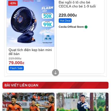
Đai ngồi ô tô cho bé
-63%
CECILA cho bé 1-9 tuổi
220.000
đ
Hot Deal
Cecila Offical Store
Quạt tích điện kẹp bàn mini
để bàn
219.000
đ
79.000
đ
Flash Sale
Unmute
Unmute
Sữa dưỡng thể nâng tông
Robot Hút Bụi Lau Nhà -
tức thì Vaseline Body
D2-001 - Thông Minh
BÀI VIẾT LIÊN QUAN
190.000
3.000.000
đ
đ
138.330
2.200.000
đ
đ
Discount
Flash Sale
Unmute