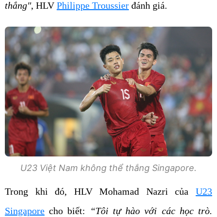
thắng"
, HLV
Philippe Troussier
đánh giá.
U23 Việt Nam không thể thắng Singapore.
Trong khi đó, HLV Mohamad Nazri của
U23
Singapore
cho biết:
“Tôi tự hào với các học trò.