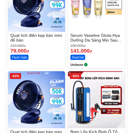
Quạt tích điện kẹp bàn mini
Serum Vaseline Gluta-Hya
để bàn
Dưỡng Da Sáng Mịn Sau 7
Ngày
219.000
150.000
đ
đ
79.000
141.000
đ
đ
Flash Sale
Deal hot
Unilever
-63%
-50%
Quạt tích điện kẹp bàn mini
Bơm Lốp Kích Bình Ô Tô