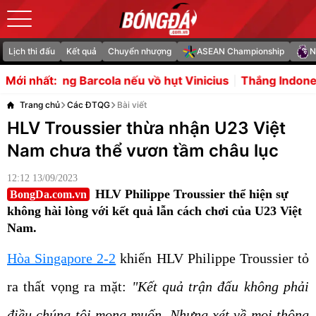
Lịch thi đấu
Kết quả
Chuyển nhượng
ASEAN Championship
N
 nếu vồ hụt Vinicius
Thắng Indonesia, tuyển Việt Nam 
Mới nhất:
Trang chủ
Các ĐTQG
Bài viết
HLV Troussier thừa nhận U23 Việt
Nam chưa thể vươn tầm châu lục
12:12 13/09/2023
HLV Philippe Troussier thể hiện sự
BongDa.com.vn
không hài lòng với kết quả lẫn cách chơi của U23 Việt
Nam.
Hòa Singapore 2-2
khiến HLV Philippe Troussier tỏ
ra thất vọng ra mặt:
"Kết quả trận đấu không phải
điều chúng tôi mong muốn. Nhưng xét về mọi thông