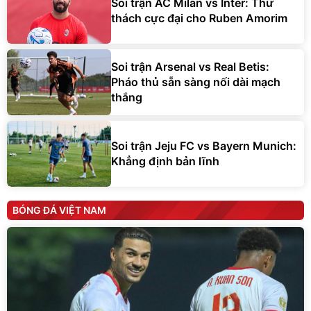
Soi trận AC Milan vs Inter: Thử
thách cực đại cho Ruben Amorim
Soi trận Arsenal vs Real Betis:
Pháo thủ sẵn sàng nối dài mạch
thắng
Soi trận Jeju FC vs Bayern Munich:
Khẳng định bản lĩnh
BÓNG ĐÁ VIỆT NAM