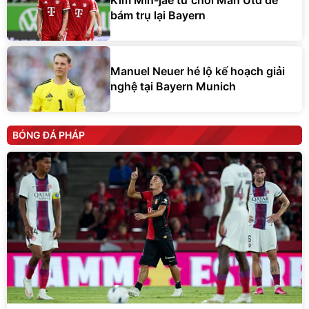
Kim Min-jae từ chối Man Utd để
bám trụ lại Bayern
Manuel Neuer hé lộ kế hoạch giải
nghệ tại Bayern Munich
BÓNG ĐÁ PHÁP