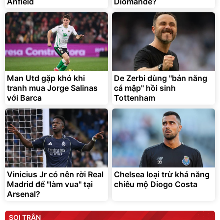
Anfield
Diomande?
Man Utd gặp khó khi
De Zerbi dùng ''bản năng
tranh mua Jorge Salinas
cá mập'' hồi sinh
với Barca
Tottenham
Vinicius Jr có nên rời Real
Chelsea loại trừ khả năng
Madrid để "làm vua" tại
chiêu mộ Diogo Costa
Arsenal?
SOI TRẬN