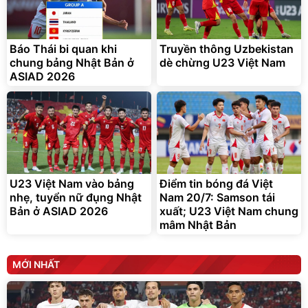
tráng nhôm 03 lớp
Force C14 gấp gọn bỏ cốp
tiện lợi
392.000
9.900.000
đ
đ
325.000
7.092.000
đ
đ
Báo Thái bi quan khi
Truyền thông Uzbekistan
Đã bán nhiều
Đang xem nhiều
chung bảng Nhật Bản ở
dè chừng U23 Việt Nam
G-FORCE VIETNA
ASIAD 2026
U23 Việt Nam vào bảng
Điểm tin bóng đá Việt
nhẹ, tuyển nữ đụng Nhật
Nam 20/7: Samson tái
Bản ở ASIAD 2026
xuất; U23 Việt Nam chung
mâm Nhật Bản
MỚI NHẤT