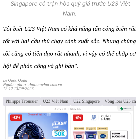
Singapore có trận hòa quý giá trước U23 Việt
Nam.
Tôi biết U23 Việt Nam có khả năng tấn công biên rất
tốt với hai cầu thủ chạy cánh xuất sắc. Nhưng chúng
tôi cũng có tiền đạo rất nhanh, vì vậy có thể chớp cơ
hội để phản công và ghi bàn".
Lê Quốc Quân
Nguồn: giaitri.thoibaovhnt.com.vn
12:12 13/09/2023
Philippe Troussier
U23 Việt Nam
U22 Singapore
Vòng loại U23 châ
ADVERTISEMENT
-63%
-6%