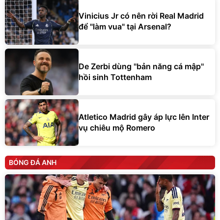
Vinicius Jr có nên rời Real Madrid
để "làm vua" tại Arsenal?
De Zerbi dùng ''bản năng cá mập''
hồi sinh Tottenham
Atletico Madrid gây áp lực lên Inter
vụ chiêu mộ Romero
BÓNG ĐÁ ANH