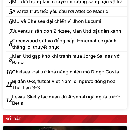
4
MU dời trọng tâm chuyển nhượng sang hậu vệ trái
5
Alvarez trực tiếp yêu cầu rời Atletico Madrid
6
MU và Chelsea đại chiến vì Jhon Lucumi
7
Juventus săn đón Zirkzee, Man Utd bật đèn xanh
Greenwood sút xa đẳng cấp, Fenerbahce giành
8
thắng lợi thuyết phục
Man Utd gặp khó khi tranh mua Jorge Salinas với
9
Barca
10
Chelsea loại trừ khả năng chiêu mộ Diogo Costa
Bị dẫn 0-3, futsal Việt Nam lội ngược dòng hòa
11
Thái Lan 3-3
Lewis-Skelly lạc quan dù Arsenal ngã ngựa trước
12
Betis
NỔI BẬT